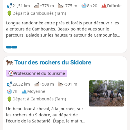
21,51 km
+778 m
-775 m
8h 20
Difficile
Départ à Cambounès (Tarn)
Longue randonnée entre prés et forêts pour découvrir les
alentours de Cambounès. Beaux point de vues sur le
parcours. Balade sur les hauteurs autour de Cambounès
avec de beaux panoramas qui vous permettra aussi
d'admirer le petit patrimoine du territoire : église des
villages et des hameaux. Mais aussi un patrimoine plus rare
"pierre plantée" et menhir.Selon votre envie vous trouverez
Tour des rochers du Sidobre
trois raccourcis :Raccourci 1 : de Lagrange à
CambounèsRaccourci 2 : de la Fourche à Cambounès par
Professionnel du tourisme
CombelirouRaccourci 3 : de Fontbelle à Cambounès par le
GR®36
29,32 km
+508 m
-501 m
7h
Moyenne
Départ à Cambounès (Tarn)
Un beau tour à cheval, à la journée, sur
les rochers du Sidobre, au départ de
l'écurie de la Sabatarié. Étape, le matin,
au Lac du Merle pour faire boire les