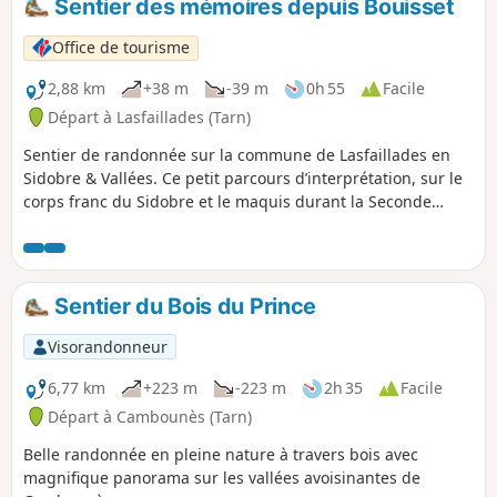
Sentier des mémoires depuis Bouisset
Office de tourisme
2,88 km
+38 m
-39 m
0h 55
Facile
Départ à Lasfaillades (Tarn)
Sentier de randonnée sur la commune de Lasfaillades en
Sidobre & Vallées. Ce petit parcours d’interprétation, sur le
corps franc du Sidobre et le maquis durant la Seconde
guerre mondiale, vous permettra d’emprunter une partie
du chemin de St-Jacques de Compostelle. Avant de partir,
nous vous conseillons un petit détour par la charcuterie
Lannet pour déguster quelques spécialités du Pays !(À
Sentier du Bois du Prince
l’entrée du village direction Mazamet).Aire de pique-nique
dans le hameau à côté de la Mairie ou à côté du petit lac
Visorandonneur
aménagé à la fin du sentier.
6,77 km
+223 m
-223 m
2h 35
Facile
Départ à Cambounès (Tarn)
Belle randonnée en pleine nature à travers bois avec
magnifique panorama sur les vallées avoisinantes de