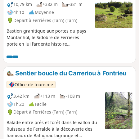
10,79 km
+382 m
-381 m
4h 10
Moyenne
Départ à Ferrières (Tarn) (Tarn)
Bastion granitique aux portes du pays
Montanhol, le Sidobre de Ferrières
porte en lui l’ardente histoire
huguenote. De cabanes en abreuvoirs
et murets, les pierres racontent un
Sidobre de jadis. À Peyremourou, il
dresse ses rocs les plus sauvages.
Sentier boucle du Carreriou à Fontrieu
Office de tourisme
3,42 km
+113 m
-108 m
1h 20
Facile
Départ à Ferrières (Tarn) (Tarn)
Balade entre prés et forêt dans le vallon du
Ruisseau de Ferralde à la découverte des
hameaux de Baffignac lagrange et