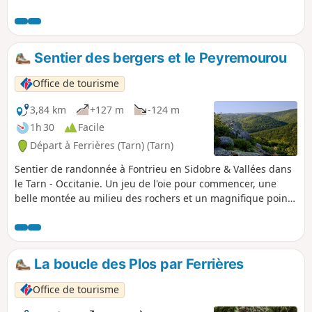
cabanes.À ne pas manquer : le musée de
Ferrières "De la réforme à la laïcité".
Sentier des bergers et le Peyremourou
Office de tourisme
3,84 km
+127 m
-124 m
1h 30
Facile
Départ à Ferrières (Tarn) (Tarn)
Sentier de randonnée à Fontrieu en Sidobre & Vallées dans
le Tarn - Occitanie. Un jeu de l'oie pour commencer, une
belle montée au milieu des rochers et un magnifique point
de vue à la clef. Après une partie de jeu de l'oie, vous
partirez à la rencontre du Roc de Peyremourou, ancien
rocher tremblant renversé au début du XXe siècle. Il a été
néanmoins classé en 1921 car est encore unique, comme
La boucle des Plos par Ferrières
modèle dans le Sidobre.En chemin, faites une halte dans
l'ancienne cabane des bergers.À ne pas manquer : le
Office de tourisme
musée du protestantisme "De la réforme à la Laïcité"