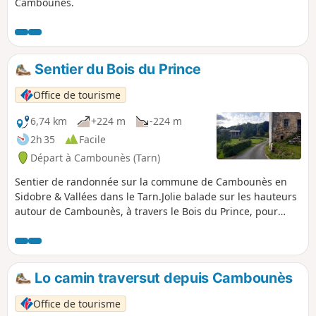
Cambounès.
Sentier du Bois du Prince
Office de tourisme
6,74 km
+224 m
-224 m
2h 35
Facile
Départ à Cambounès (Tarn)
Sentier de randonnée sur la commune de Cambounès en
Sidobre & Vallées dans le Tarn.Jolie balade sur les hauteurs
autour de Cambounès, à travers le Bois du Prince, pour
ensuite rentrer au village par les fraîches rives de la
Durencuse. À ne pas rater : une pierre plantée et les ruines
de Fourmigues. Magnifique panorama sur les vallées
avoisinantes de Cambounès.
Lo camin traversut depuis Cambounès
Office de tourisme