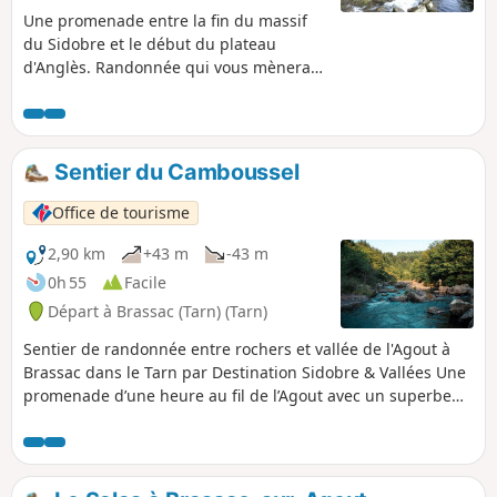
Vous profiterez de beaux points de vue,
Une promenade entre la fin du massif
de tranquilles vallons, de la proximité
du Sidobre et le début du plateau
des eaux de l’Agout, et, toujours, d’un
d'Anglès. Randonnée qui vous mènera
calme exceptionnel.
dans la partie plus agricole et forestière
du Sidobre avec l'avantage de trouver
des chemins ou des pistes qui seront
accessibles à tous.Beaux points de vue
Sentier du Camboussel
sur la Montagne Noire et la plaine
castraise.
Office de tourisme
2,90 km
+43 m
-43 m
0h 55
Facile
Départ à Brassac (Tarn) (Tarn)
Sentier de randonnée entre rochers et vallée de l'Agout à
Brassac dans le Tarn par Destination Sidobre & Vallées Une
promenade d’une heure au fil de l’Agout avec un superbe
point de vue à l’arrivée après une belle montée. Un sentier
idéal pour se promener le long de la rivière de Brassac et
même au milieu de celle-ci par moments grâce aux
nombreux rochers à votre disposition. Un petit effort vous