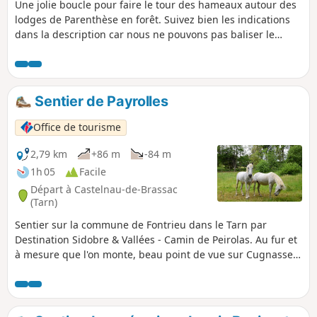
Une jolie boucle pour faire le tour des hameaux autour des
lodges de Parenthèse en forêt. Suivez bien les indications
dans la description car nous ne pouvons pas baliser le
tracé. Vous croiserez un point d’eau (ruisseau) à mi-
parcours.
Sentier de Payrolles
Office de tourisme
2,79 km
+86 m
-84 m
1h 05
Facile
Départ à Castelnau-de-Brassac
(Tarn)
Sentier sur la commune de Fontrieu dans le Tarn par
Destination Sidobre & Vallées - Camin de Peirolas. Au fur et
à mesure que l'on monte, beau point de vue sur Cugnasse,
Peyrolles et le Clap. En redescendant on aperçoit sur la
droite la métairie de Penrieu.