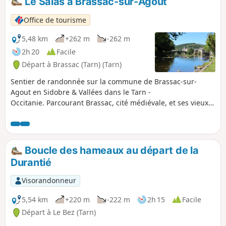
Le Salas à Brassac-sur-Agout
sera demandé pour admirer le magnifique point de vue sur
la vallée de l'Agout.À ne pas manquer : le pont vieux et les
Office de tourisme
deux châteaux de Brassac
5,48 km
+262 m
-262 m
2h 20
Facile
Départ à Brassac (Tarn) (Tarn)
Sentier de randonnée sur la commune de Brassac-sur-
Agout en Sidobre & Vallées dans le Tarn -
Occitanie. Parcourant Brassac, cité médiévale, et ses vieux
quartiers, cet itinéraire relativement facile longe les berges
de l'Agout, pour vous emmener rapidement en pleine
nature.
Boucle des hameaux au départ de la
Durantié
Visorandonneur
5,54 km
+220 m
-222 m
2h 15
Facile
Départ à Le Bez (Tarn)