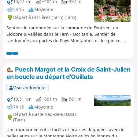
14,47 km
+404 m
-397 m
5h 15
Moyenne
Départ à Ferrières (Tarn) (Tarn)
Sentier de randonnée sur la commune de Fontrieu, en
Sidobre & Vallées dans le Tarn - Occitanie. Sentier de
randonnée aux portes du Pays Montanhol, ici les pierres
racontent le Sidobre. À voir : Musée du Protestantisme et
Château de Ferrières. Départ en face de l'annexe Mairie, à
la Ramade. Balade en sous-bois, champs et prairies, avec
de nombreux points de vue. Magnifiques panoramas sur les
Puech Margot et la Croix de Saint-Julien
Monts de Lacaune, le Sidobre, la Montagne Noire et les
en boucle au départ d'Ouillats
Pyrénées. Passage dans le village de Ferrières où vous
pourrez voir le château, les moulins à eau, et retrouver le
Visorandonneur
chemin du petit train exploité jusqu’en 1962, et qui avait
désenclavé tout ce pays vallonné.
19,51 km
+581 m
-581 m
7h 15
Moyenne
Départ à Castelnau-de-Brassac
(Tarn)
Une randonnée entre forêts et prairies dégagées avec de
belles vues sur la Montagne Noire et les éoliennes du