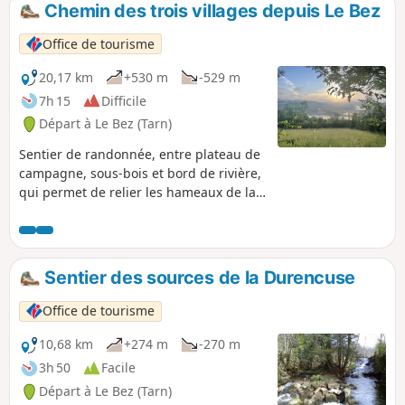
Chemin des trois villages depuis Le Bez
p
Office de tourisme
20,17 km
+530 m
-529 m
7h 15
Difficile
Départ à Le Bez (Tarn)
Sentier de randonnée, entre plateau de
campagne, sous-bois et bord de rivière,
qui permet de relier les hameaux de la
commune ou de faire la jonction avec
les autres randonnées et villages du
secteur. Lo camin dels tres vilatges del
Beç est un grand et beau parcours,
Sentier des sources de la Durencuse
alternativement champêtre ou forestier,
vous guidera au travers de paysages
Office de tourisme
variés, le long de frais chemins creux,
de pistes ombragées ou descentes
10,68 km
+274 m
-270 m
cachées, près des étonnants rochers du
3h 50
Facile
Sidobre, dans une nature au relief
Départ à Le Bez (Tarn)
marqué mais sans grande difficulté.