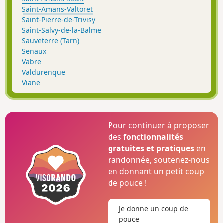
Saint-Amans-Valtoret
Saint-Pierre-de-Trivisy
Saint-Salvy-de-la-Balme
Sauveterre (Tarn)
Senaux
Vabre
Valdurenque
Viane
Pour continuer à proposer
des
fonctionnalités
gratuites et pratiques
en
randonnée, soutenez-nous
en donnant un petit coup
de pouce !
Je donne un coup de
pouce