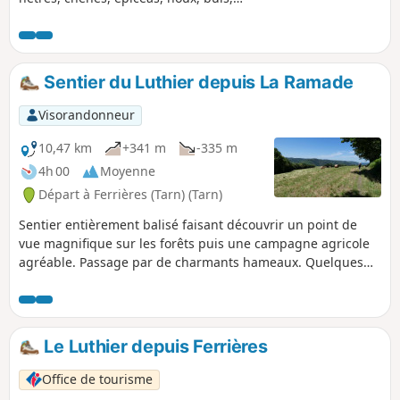
ormeaux... toutes les essences sont là
pour notre plaisir. Randonnée
recommandée vers la mi-novembre,
quand les hêtres ont pris leurs couleurs
Sentier du Luthier depuis La Ramade
d'automne.
Visorandonneur
10,47 km
+341 m
-335 m
4h 00
Moyenne
Départ à Ferrières (Tarn) (Tarn)
Sentier entièrement balisé faisant découvrir un point de
vue magnifique sur les forêts puis une campagne agricole
agréable. Passage par de charmants hameaux. Quelques
rochers caractéristiques du Sidobre. Parcours en majeur
partie ombragé, bienvenu en été.
Le Luthier depuis Ferrières
Office de tourisme