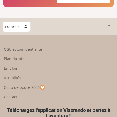
C
R
h
e
o
t
i
o
s
CGU et confidentialité
u
i
r
s
Plan du site
e
s
n
e
Emplois
h
z
Actualités
a
u
u
n
Coup de pouce 2026
t
p
a
Contact
y
s
Téléchargez l'application Visorando et partez à
l'aventure !