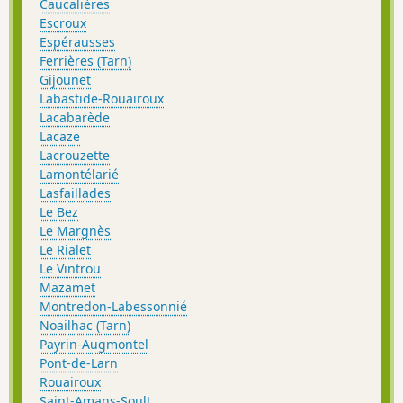
Caucalières
Escroux
Espérausses
Ferrières (Tarn)
Gijounet
Labastide-Rouairoux
Lacabarède
Lacaze
Lacrouzette
Lamontélarié
Lasfaillades
Le Bez
Le Margnès
Le Rialet
Le Vintrou
Mazamet
Montredon-Labessonnié
Noailhac (Tarn)
Payrin-Augmontel
Pont-de-Larn
Rouairoux
Saint-Amans-Soult