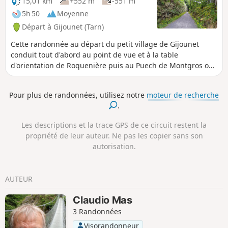
15,01 km
+552 m
-551 m
5h 50
Moyenne
Départ à Gijounet (Tarn)
Cette randonnée au départ du petit village de Gijounet
conduit tout d'abord au point de vue et à la table
d'orientation de Roquenière puis au Puech de Montgros où
le paysage se dévoile à 360°. Point de monotonie sur ce
circuit très "nature" où les passages en forêt alternent avec
Pour plus de randonnées, utilisez notre
moteur de recherche
les cheminements en crête qui permettent de profiter de
.
belles perspectives sur les puechs environnants et la vallée
du Gijou.
Les descriptions et la trace GPS de ce circuit restent la
propriété de leur auteur. Ne pas les copier sans son
autorisation.
AUTEUR
Claudio Mas
3 Randonnées
Visorandonneur