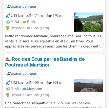
Visorandonneur
6,88 km
+174 m
-170 m
2h 30
Facile
Départ à Lacaune (Tarn)
Petite randonnée familiale, ombragée et à l'abri de tous les
vents, elle sera aussi agréable en été qu'en hiver. Vous
apprécierez les paysages ainsi que les chemins creux entre
noisetiers et houx.
Roc des Écus par les Bassins de
Poutras et Martinou
Visorandonneur
7,92 km
+166 m
-164 m
2h 45
Moyenne
Départ à Lacaune (Tarn)
Une randonnée sympathique à 80 % sur les chemins