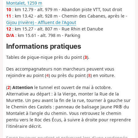
Montalet, 1259 m
10
: km 12.79 - alt. 979 m - Abandon piste VTT, tout droit
11
: km 13.42 - alt. 928 m - Chemin des Cabanes, après le -
Gijou (rivière) - Affluent de l'Agout
12
: km 15.27 - alt. 807 m - Rue Rhin et Danube
D/A
: km 15.61 - alt. 798 m - Parking
Informations pratiques
Tables de pique-nique près du point (
3
).
Des accompagnateurs non marcheurs peuvent vous
rejoindre au point (
4
) ou près du point (
8
) en voiture.
(
2
)
A
ttention
le tunnel est ouvert de mai à octobre.
Alternative au départ : à la Vierge, monter la Rue de la
Murette. Un peu avant la fin de la rue, tourner à gauche sur
le Chemin des Castels : panneau de balisage Jaune PR® du
Montalet à l'angle du chemin. Vous retrouvez le chemin
pentu vers le Roc des Écus, à suivre à droite pour reprendre
l'itinéraire décrit.
Soyez toujours prudent et prévoyant lors d'une randonnée.