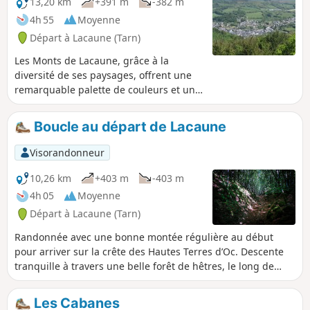
13,20 km
+391 m
-382 m
4h 55
Moyenne
Départ à Lacaune (Tarn)
Les Monts de Lacaune, grâce à la
diversité de ses paysages, offrent une
remarquable palette de couleurs et un
régal pour les randonneurs.
Boucle au départ de Lacaune
Visorandonneur
10,26 km
+403 m
-403 m
4h 05
Moyenne
Départ à Lacaune (Tarn)
Randonnée avec une bonne montée régulière au début
pour arriver sur la crête des Hautes Terres d’Oc. Descente
tranquille à travers une belle forêt de hêtres, le long de
haies de houx et un petit ruisseau sur la fin. De l'ombre tout
le long sauf pendant 2-3 km au sommet.
Les Cabanes