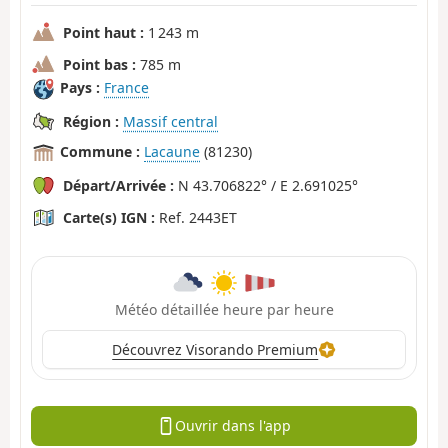
Point haut :
1 243 m
Point bas :
785 m
Pays :
France
Région :
Massif central
Commune :
Lacaune
(81230)
Départ/Arrivée :
N 43.706822° / E 2.691025°
Carte(s) IGN :
Ref. 2443ET
Météo détaillée heure par heure
Découvrez Visorando Premium
Ouvrir dans l'app