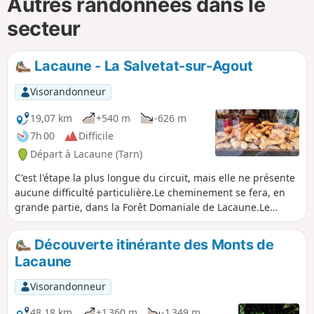
Autres randonnées dans le
secteur
Lacaune - La Salvetat-sur-Agout
Visorandonneur
19,07 km
+540 m
-626 m
7h 00
Difficile
Départ à Lacaune (Tarn)
C'est l'étape la plus longue du circuit, mais elle ne présente
aucune difficulté particulière.Le cheminement se fera, en
grande partie, dans la Forêt Domaniale de Lacaune.Le
Ruisseau de Rieufrech vous accompagnera de son chant
cristallin, presque tout au long du chemin.Vous pourrez
Découverte itinérante des Monts de
envisager une pause méridienne sur ses abords, aux côtés
Lacaune
d'un petit pont.
Visorandonneur
48,18 km
+1 360 m
-1 349 m