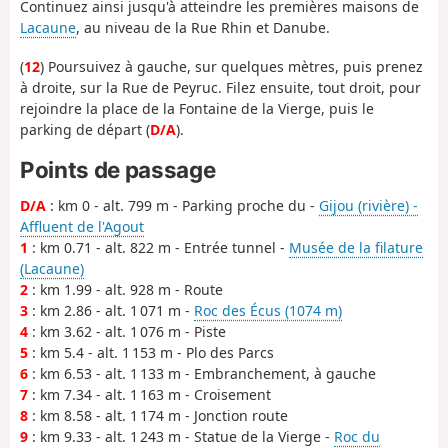
Continuez ainsi jusqu'à atteindre les premières maisons de
Lacaune
, au niveau de la Rue Rhin et Danube.
(
12
) Poursuivez à gauche, sur quelques mètres, puis prenez
à droite, sur la Rue de Peyruc. Filez ensuite, tout droit, pour
rejoindre la place de la Fontaine de la Vierge, puis le
parking de départ (
D/A
).
Points de passage
D/A
: km 0 - alt. 799 m - Parking proche du -
Gijou (rivière) -
Affluent de l'Agout
1
: km 0.71 - alt. 822 m - Entrée tunnel -
Musée de la filature
(Lacaune)
2
: km 1.99 - alt. 928 m - Route
3
: km 2.86 - alt. 1 071 m -
Roc des Écus (1074 m)
4
: km 3.62 - alt. 1 076 m - Piste
5
: km 5.4 - alt. 1 153 m - Plo des Parcs
6
: km 6.53 - alt. 1 133 m - Embranchement, à gauche
7
: km 7.34 - alt. 1 163 m - Croisement
8
: km 8.58 - alt. 1 174 m - Jonction route
9
: km 9.33 - alt. 1 243 m - Statue de la Vierge -
Roc du