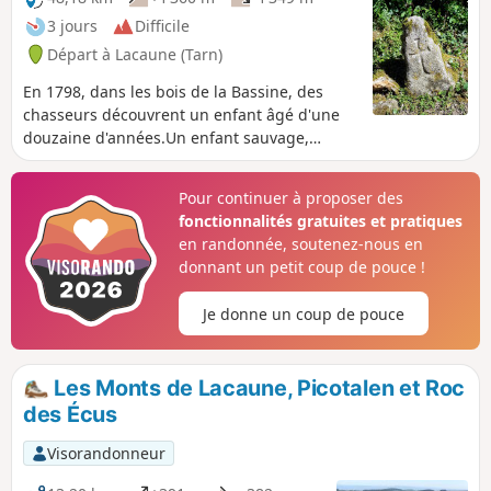
3 jours
Difficile
Départ à Lacaune (Tarn)
En 1798, dans les bois de la Bassine, des
chasseurs découvrent un enfant âgé d'une
douzaine d'années.Un enfant sauvage,
auquel François Truffaut lui consacrera un
film éponyme. Partez à la découverte d'un
Pour continuer à proposer des
pays tout en contraste, immergez-vous dans
fonctionnalités gratuites et pratiques
la nature sauvage en suivant les
en randonnée, soutenez-nous en
vagabondages de l'enfant sauvage.Ce périple
donnant un petit coup de pouce !
de trois jours vous ouvrira des horizons pour
une future itinérance, plus étoffée, sur
Je donne un coup de pouce
d'autres chemins.Vous en reviendrez
émerveillés.
Les Monts de Lacaune, Picotalen et Roc
des Écus
Visorandonneur