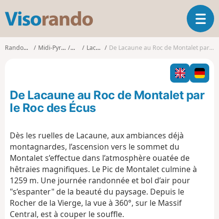
V
O
i
u
s
v
o
Randonnées
Midi-Pyrénées
Tarn
Lacaune
De Lacaune au Roc de Montalet par le Roc des Écus
r
r
i
a
r
n
l
d
De Lacaune au Roc de Montalet par
a
o
n
le Roc des Écus
a
v
Dès les ruelles de Lacaune, aux ambiances déjà
i
montagnardes, l’ascension vers le sommet du
g
a
Montalet s’effectue dans l’atmosphère ouatée de
t
hêtraies magnifiques. Le Pic de Montalet culmine à
i
1259 m. Une journée randonnée et bol d’air pour
o
"s’espanter" de la beauté du paysage. Depuis le
n
Rocher de la Vierge, la vue à 360°, sur le Massif
Central, est à couper le souffle.