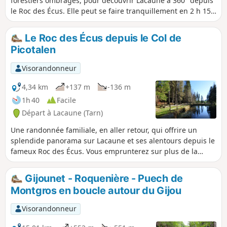
forestiers ombragés, pour découvrir Lacaune à 360° depuis
le Roc des Écus. Elle peut se faire tranquillement en 2 h 15
en famille, les montées étant douces.
Le Roc des Écus depuis le Col de
Picotalen
Visorandonneur
4,34 km
+137 m
-136 m
1h 40
Facile
Départ à Lacaune (Tarn)
Une randonnée familiale, en aller retour, qui offrire un
splendide panorama sur Lacaune et ses alentours depuis le
fameux Roc des Écus. Vous emprunterez sur plus de la
moitié une large piste forestière et ensuite un beau sentier
sans aucune difficulté, quasiment ombragé tout du long.
Gijounet - Roquenière - Puech de
Montgros en boucle autour du Gijou
Visorandonneur