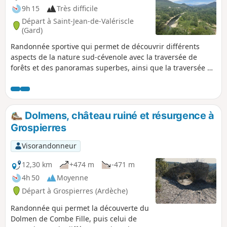
9h 15
Très difficile
Départ à Saint-Jean-de-Valériscle
(Gard)
Randonnée sportive qui permet de découvrir différents
aspects de la nature sud-cévenole avec la traversée de
forêts et des panoramas superbes, ainsi que la traversée de
villages et hameaux. La montée de Robiac à la Chapelle
Lacham est sportive, avec des passages raides, mais les
paysages valent vraiment le coup d’œil. La descente de la
chapelle jusqu'à Saint-Florent-sur-Auzonnet est également
Dolmens, château ruiné et résurgence à
éprouvante, du fait des grosses pierres instables typiques
Grospierres
des Cévennes sur une grande partie de la descente.
Visorandonneur
12,30 km
+474 m
-471 m
4h 50
Moyenne
Départ à Grospierres (Ardèche)
Randonnée qui permet la découverte du
Dolmen de Combe Fille, puis celui de