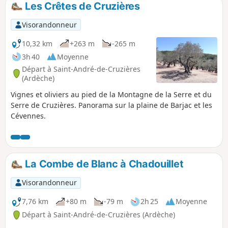
Les Crêtes de Cruzières
p
Visorandonneur
10,32 km
+263 m
-265 m
3h 40
Moyenne
Départ à Saint-André-de-Cruzières
(Ardèche)
Vignes et oliviers au pied de la Montagne de la Serre et du
Serre de Cruzières. Panorama sur la plaine de Barjac et les
Cévennes.
La Combe de Blanc à Chadouillet
Visorandonneur
7,76 km
+80 m
-79 m
2h 25
Moyenne
Départ à Saint-André-de-Cruzières (Ardèche)