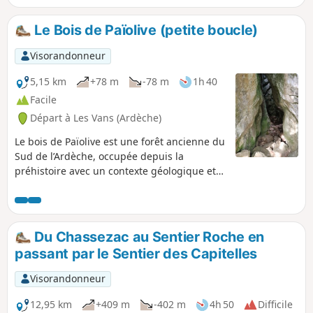
Granzon.
Le Bois de Païolive (petite boucle)
Visorandonneur
5,15 km
+78 m
-78 m
1h 40
Facile
Départ à Les Vans (Ardèche)
Le bois de Païolive est une forêt ancienne du
Sud de l’Ardèche, occupée depuis la
préhistoire avec un contexte géologique et
une biodiversité remarquables. Il surplombe
les gorges du Chassezac. Dans un relief de
type karstique, on trouve de nombreux
rochers zoomorphes, une multitudes de
Du Chassezac au Sentier Roche en
sentiers et points de vue, sans oublier de
passant par le Sentier des Capitelles
nombreuses grottes. Une grande partie de
la balade est ombragée. Vraiment très
Visorandonneur
sympa.
12,95 km
+409 m
-402 m
4h 50
Difficile