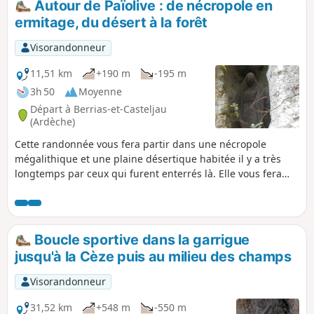
Autour de Païolive : de nécropole en
ermitage, du désert à la forêt
Visorandonneur
11,51 km
+190 m
-195 m
3h 50
Moyenne
Départ à Berrias-et-Casteljau
(Ardèche)
Cette randonnée vous fera partir dans une nécropole
mégalithique et une plaine désertique habitée il y a très
longtemps par ceux qui furent enterrés là. Elle vous fera
visiter le village de Berrias, remonter vers le bois de Païolive
que vous traverserez, vous emmènera vers l'ermitage de
Saint-Eugène encore utilisé, avant de vous faire admirer les
gorges du Chassezac depuis la magnifique corniche.
Boucle sportive dans la garrigue
jusqu'à la Cèze puis au milieu des champs
Visorandonneur
31,52 km
+548 m
-550 m