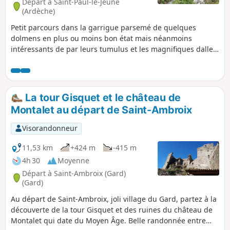
Départ à Saint-Paul-le-Jeune
(Ardèche)
Petit parcours dans la garrigue parsemé de quelques
dolmens en plus ou moins bon état mais néanmoins
intéressants de par leurs tumulus et les magnifiques dalles
de calcaire malheureusement effondrées en partie. On peut
y observer également deux maisons de berger appelées
dans la région "capitelles" dont une en bon état.
La tour Gisquet et le château de
Montalet au départ de Saint-Ambroix
Visorandonneur
11,53 km
+424 m
-415 m
4h 30
Moyenne
Départ à Saint-Ambroix (Gard)
(Gard)
Au départ de Saint-Ambroix, joli village du Gard, partez à la
découverte de la tour Gisquet et des ruines du château de
Montalet qui date du Moyen Âge. Belle randonnée entre