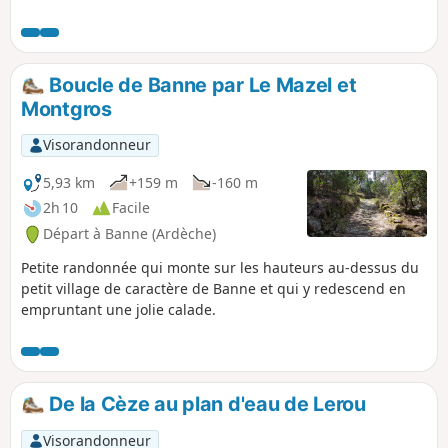
nombreuses portions bitumées ou gravillonnées. Points
positifs : - primo, après les pluies cette randonnée reste
accessible - et secondo, ces petites routes desservant des
mas sont quasi sans circulation.
Boucle de Banne par Le Mazel et
Montgros
Visorandonneur
5,93 km
+159 m
-160 m
2h 10
Facile
Départ à Banne (Ardèche)
Petite randonnée qui monte sur les hauteurs au-dessus du
petit village de caractère de Banne et qui y redescend en
empruntant une jolie calade.
De la Cèze au plan d'eau de Lerou
Visorandonneur