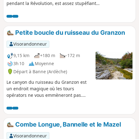
pendant la Révolution, est assez stupéfiante.
La balade décrite ici est très courte et sans
difficulté sauf si on ne souhaite pas marcher
dans un chemin caillouteux. Parfaite en
balade apéritive ou digestive.
Petite boucle du ruisseau du Granzon
Visorandonneur
9,15 km
+180 m
-172 m
3h 10
Moyenne
Départ à Banne (Ardèche)
Le canyon du ruisseau du Granzon est
un endroit magique où les tours
opérators ne vous emmèneront pas.
Allez-y, mais ne le dites à personne ... Le
retour est proposé par le plateau et une
petite route. Les allergiques au goudron
pourront préférer faire un aller-retour.
Combe Longue, Bannelle et le Mazel
Visorandonneur