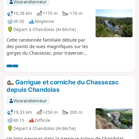
Visorandonneur
10,58 km
+170 m
-170 m
3h 30
Moyenne
Départ à Chandolas (Ardèche)
Cette randonnée familiale débute par
des points de vues magnifiques sur les
gorges du Chassezac, pour traverser
ensuite un chaos rocheux karstique
dans une forêt à la Tolkien. Plus loin, on
trouvera des capitelles, anciens abris en
pierre sèche. Le retour propose un
Garrigue et corniche du Chassezac
parcours classique des paysages
depuis Chandolas
calcaires de l'Ardèche du Sud par une
petite route peu fréquentée hors saison
Visorandonneur
(les allergiques au goudron trouveront
pour partie des variantes par la
19,33 km
+259 m
-265 m
garrigue).
6h 15
Difficile
Départ à Chandolas (Ardèche)
Un long parcours dans la garrigue autour de Chandolas