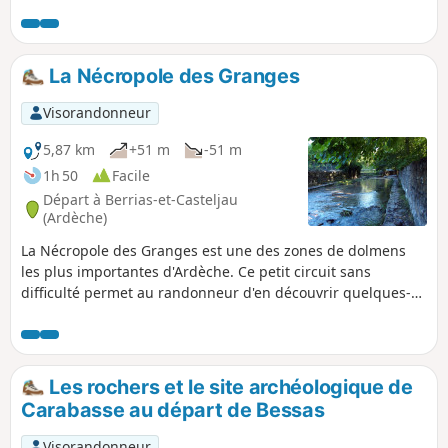
bois de chênes verts et châtaigneraies.
La Nécropole des Granges
Visorandonneur
5,87 km
+51 m
-51 m
1h 50
Facile
Départ à Berrias-et-Casteljau
(Ardèche)
La Nécropole des Granges est une des zones de dolmens
les plus importantes d'Ardèche. Ce petit circuit sans
difficulté permet au randonneur d'en découvrir quelques-
uns tout en prenant contact avec le paysage, la végétation,
les cours d'eau des replats calcaires de la basse Ardèche.
Les rochers et le site archéologique de
Carabasse au départ de Bessas
Visorandonneur