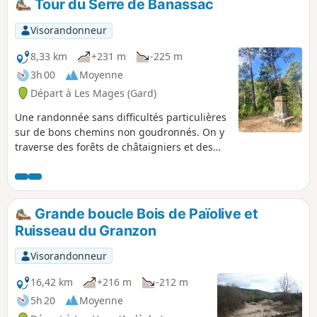
Tour du Serre de Banassac
Visorandonneur
8,33 km
+231 m
-225 m
3h 00
Moyenne
Départ à Les Mages (Gard)
Une randonnée sans difficultés particulières
sur de bons chemins non goudronnés. On y
traverse des forêts de châtaigniers et des
bois de pins et on y découvre quelques
splendides panoramas. Ici et là, quelques
traces d'anciennes activités rappellent au
randonneur que cette montagne,
Grande boucle Bois de Païolive et
aujourd'hui inhabitée, a été le refuge de
Ruisseau du Granzon
nombreuses personnes par le passé.
Visorandonneur
16,42 km
+216 m
-212 m
5h 20
Moyenne