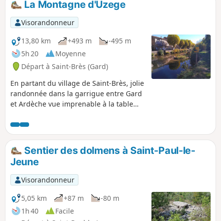
La Montagne d'Uzege
Visorandonneur
13,80 km
+493 m
-495 m
5h 20
Moyenne
Départ à Saint-Brès (Gard)
En partant du village de Saint-Brès, jolie
randonnée dans la garrigue entre Gard
et Ardèche vue imprenable à la table
d'orientation de la Chapelle Saint-Privat.
Le sens indiqué est le plus facile ; on
évite ainsi une montée assez raide pour
aller à la chapelle. Ne pas entreprendre
Sentier des dolmens à Saint-Paul-le-
par temps trop chaud . Possibilité de
Jeune
visiter le village de Saint-Sauveur et son
église ainsi que le village de Saint-Brès
Visorandonneur
au retour.
5,05 km
+87 m
-80 m
1h 40
Facile