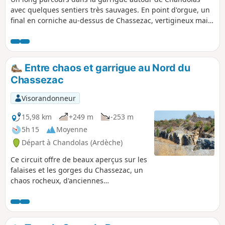
avec quelques sentiers très sauvages. En point d'orgue, un
final en corniche au-dessus de Chassezac, vertigineux mais
sans difficulté à condition de rester prudent. L'application
est fortement conseillée en privilégiant les cartes
OpenStreetMap, car il y a beaucoup de traces dans la
garrigue.
Entre chaos et garrigue au Nord du
Chassezac
Visorandonneur
15,98 km
+249 m
-253 m
5h 15
Moyenne
Départ à Chandolas (Ardèche)
Ce circuit offre de beaux aperçus sur les
falaises et les gorges du Chassezac, un
chaos rocheux, d'anciennes
constructions en pierres sèches et un
retour par un paysage de garrigue
moins poétique peut-être mais
néanmoins typique de l'Ardèche du Sud.