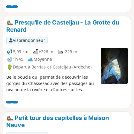
à un autre.
passage dans le Bois de Païolive et une vue sur
les Gorges du Chassezac. Au départ, lorsque l'on
longe le Chassezac et dans le Bois de Païolive, il y
a de très nombreux sentiers. Un GPS peut être
Presqu'île de Casteljau - La Grotte du
utile.
Renard
Visorandonneur
3,99 km
+226 m
-225 m
1h 45
Moyenne
Départ à Berrias-et-Casteljau (Ardèche)
Belle boucle qui permet de découvrir les
gorges du Chassezac avec des passages au
niveau de la rivière et d'autres sur les
hauteurs avec de belles vues. Pour les
aventuriers, possibilité de se promener dans
des grottes. Et pour se décrasser (et suivant
la saison), possibilité de se délasser dans la
Petit tour des capitelles à Maison
rivière. Idéale pour les enfants même si les
Neuve
passages en falaise nécessitent toute
l'attention des parents.