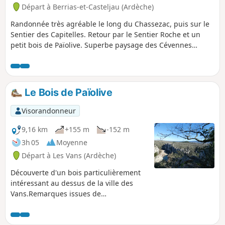
Départ à Berrias-et-Casteljau (Ardèche)
Randonnée très agréable le long du Chassezac, puis sur le
Sentier des Capitelles. Retour par le Sentier Roche et un
petit bois de Païolive. Superbe paysage des Cévennes
ardéchoises.Je conseille d'utiliser la trace GPX car il y a un
nombre incalculable de petits sentiers.Randonnée pour
randonneurs aguerris. J'ai noté la balade difficile non pas
par sa longueur ou son dénivelé mais à cause des
Le Bois de Païolive
nombreuses zones très rocheuses et des pierriers à
traverser. Elle est dure physiquement entre (9) et (10) et de
Visorandonneur
(15) à (D/A) Attention : ne surtout pas faire cette randonnée
par temps de pluie le terrain rocheux et calcaire est très
9,16 km
+155 m
-152 m
glissant .
3h 05
Moyenne
Départ à Les Vans (Ardèche)
Découverte d'un bois particulièrement
intéressant au dessus de la ville des
Vans.Remarques issues de
commentaires sur ce circuit : ce circuit
est celui que j'ai réalisé en 2013, il