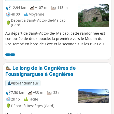
12,94 km
+107 m
-113 m
4h 00
Moyenne
Départ à Saint-Victor-de-Malcap
(Gard)
Au départ de Saint-Victor-de- Malcap, cette randonnée est
composée de deux boucle: la première vers le Moulin du
Roc Tombé en bord de Cèze et la seconde sur les rives du
plan d'eau de Lerou. Beaux passages dans une forêt de
sapins et de pins.
Le long de la Gagnières de
Foussignargues à Gagnières
Visorandonneur
7,50 km
+33 m
-33 m
2h 15
Facile
Départ à Bessèges (Gard)