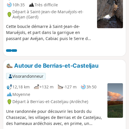
10h 35
Très difficile
Départ à Saint-Jean-de-Maruéjols-et-
Avéjan (Gard)
Cette boucle démarre à Saint-Jean-de-
Maruéjols, et part dans la garrigue en
passant par Avéjan, Cabiac puis le Serre du
Barri, l'Ermitage Saint- Ferréol au bord de la
Cèze. Ensuite, on remonte vers Barjac en
passant par plusieurs hameaux charmants.
Après Barjac, on évolue à travers champs,
Autour de Berrias-et-Casteljau
dans la plaine, en longeant la frontière de
l'Ardèche toute proche, au milieux des prés
Visorandonneur
et mas pour revenir au point de départ.
Cette boucle n'a rien d'exceptionnel mais
12,18 km
+132 m
-127 m
3h 50
permet de découvrir la garrigue et la plaine
Moyenne
avec son activité agricole. Son intérêt, c'est
Départ à Berrias-et-Casteljau (Ardèche)
d'allier une randonnée sportive tout en
ayant un balisage très présent et facile à
Une randonnée pour découvrir les bords du
suivre, hormis les courts passages signalés
Chassezac, les villages de Berrias et de Casteljau,
dans le descriptif où l'on passe d'un balisage
des hameaux ardéchois avec, en prime, un