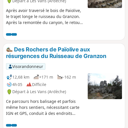
Départ à Les Vans (Ardèche)
Après avoir traversé le bois de Païolive,
le trajet longe le ruisseau du Granzon.
Après la remontée du canyon, le retour
se fait par le plateau. Un parcours et
des paysages enchanteurs. L'utilisation
du GPS et de l'application Visorando
peut s'avérer nécessaire.
Des Rochers de Païolive aux
résurgences du Ruisseau de Granzon
Visorandonneur
12,68 km
+171 m
-162 m
4h 05
Difficile
Départ à Les Vans (Ardèche)
Ce parcours hors balisage et parfois
même hors sentiers, nécessitant carte
IGN et GPS, conduit à des endroits
perdus et sauvages du Bois de Païolive
et de la partie haute Ruisseau du