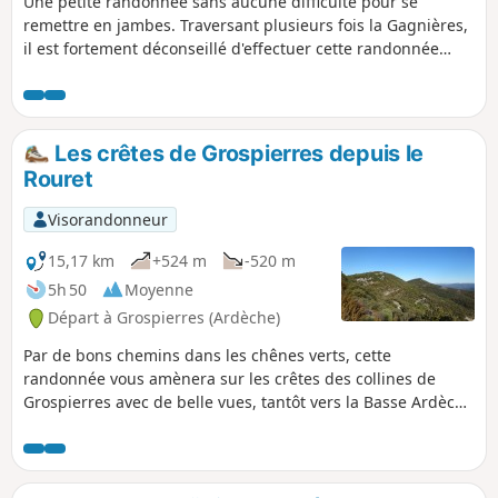
Une petite randonnée sans aucune difficulté pour se
remettre en jambes. Traversant plusieurs fois la Gagnières,
il est fortement déconseillé d'effectuer cette randonnée
après de fortes pluies.
Les crêtes de Grospierres depuis le
Rouret
Visorandonneur
15,17 km
+524 m
-520 m
5h 50
Moyenne
Départ à Grospierres (Ardèche)
Par de bons chemins dans les chênes verts, cette
randonnée vous amènera sur les crêtes des collines de
Grospierres avec de belle vues, tantôt vers la Basse Ardèche
côté Sud, tantôt vers la montagne côté Nord. Au retour, vous
pourrez voir la Chapelle Notre-Dame des Songes, le village
abandonné du Chastelas et la résurgence de la Font Vive
avec son eau verte.