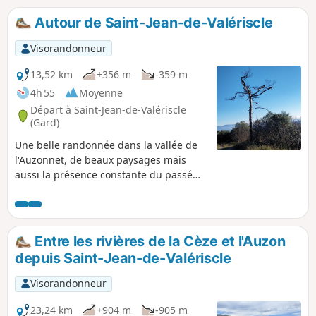
s'avère maintenant, et c'est normal, que
certaines indications ont été rajoutées
Autour de Saint-Jean-de-Valériscle
(panneau et sans doute balisage). Le
randonneur pourra alors s'évader sur
Visorandonneur
d'autres sentiers mais y trouvera
toujours une originalité et un intérêt
13,52 km
+356 m
-359 m
dans ce remarquable bois, avec aucune
4h 55
Moyenne
chance de s'y perdre.
Départ à Saint-Jean-de-Valériscle
(Gard)
Une belle randonnée dans la vallée de
l'Auzonnet, de beaux paysages mais
aussi la présence constante du passé
industriel de la région, lié au charbon,
qui saura vous captiver. Le village
médiéval de Saint-Jean-de-Valériscle est
également digne d'intérêt. Le parcours
Entre les rivières de la Cèze et l'Auzon
est bien balisé et ne présente pas de
depuis Saint-Jean-de-Valériscle
difficulté particulière.
Visorandonneur
23,24 km
+904 m
-905 m