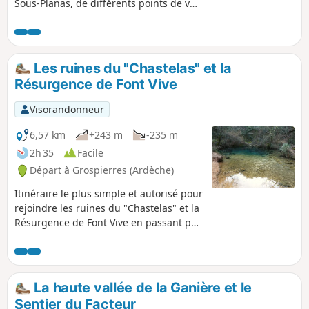
Sous-Planas, de différents points de vue
des contreforts ardéchois jusqu'aux
Monts de Lozère, d'une petite borie
dans un magnifique sous-bois de
chênes verts, de la Chapelle de Notre-
Les ruines du "Chastelas" et la
Dame des Songes, des ruines du
Résurgence de Font Vive
"Chastelas" et enfin de la Résurgence
de Font Vive.
Visorandonneur
6,57 km
+243 m
-235 m
2h 35
Facile
Départ à Grospierres (Ardèche)
Itinéraire le plus simple et autorisé pour
rejoindre les ruines du "Chastelas" et la
Résurgence de Font Vive en passant par
une superbe ligne de crête en contre-
haut du village.
La haute vallée de la Ganière et le
Sentier du Facteur