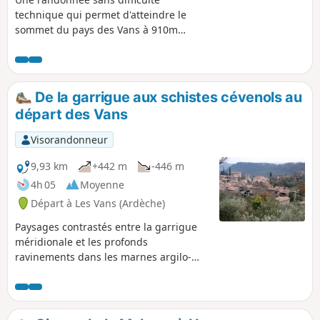
technique qui permet d'atteindre le
sommet du pays des Vans à 910m
d'altitude. Beau panorama à 360 degrés.
De la garrigue aux schistes cévenols au
départ des Vans
Visorandonneur
9,93 km
+442 m
-446 m
4h 05
Moyenne
Départ à Les Vans (Ardèche)
Paysages contrastés entre la garrigue
méridionale et les profonds
ravinements dans les marnes argilo-
calcaires. Empreintes de fossiles,
sentier botanique, brusque passage de
la végétation entre strates calcaires et
schiste cévenol, et retour par un chemin