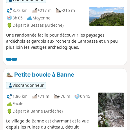
8,72 km
+217 m
-215 m
3h 05
Moyenne
Départ à Bessas (Ardèche)
Une randonnée facile pour découvrir les paysages
ardéchois et gardois aux rochers de Carabasse et un peu
plus loin les vestiges archéologiques.
Petite boucle à Banne
Visorandonneur
1,86 km
+71 m
-76 m
0h 45
Facile
Départ à Banne (Ardèche)
Le village de Banne est charmant et la vue
depuis les ruines du château, détruit