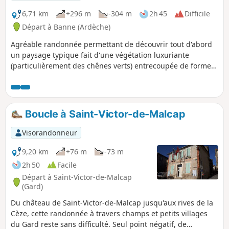
6,71 km
+296 m
-304 m
2h 45
Difficile
Départ à Banne (Ardèche)
Agréable randonnée permettant de découvrir tout d'abord
un paysage typique fait d'une végétation luxuriante
(particulièrement des chênes verts) entrecoupée de formes
calcaires. Particulièrement intéressante également, la
traversée d'un lapiaz au sommet de Bannelle. Il s'agit d'un
plateau calcaire, ayant subi l'érosion au fil du temps et
formant ainsi des diaclases lui donnant un aspect
Boucle à Saint-Victor-de-Malcap
ruiniforme.
Visorandonneur
9,20 km
+76 m
-73 m
2h 50
Facile
Départ à Saint-Victor-de-Malcap
(Gard)
Du château de Saint-Victor-de-Malcap jusqu'aux rives de la
Cèze, cette randonnée à travers champs et petits villages
du Gard reste sans difficulté. Seul point négatif, de