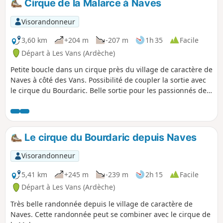
Cirque de la Malarce à Naves
dominant la rivière Chassezac. Très joli
et pittoresque village de Naves. Tel est
Visorandonneur
le menu de cette randonnée
spectaculaire qui vous est proposée
3,60 km
+204 m
-207 m
1h 35
Facile
autour de l'Ouest des Vans.
Départ à Les Vans (Ardèche)
Petite boucle dans un cirque près du village de caractère de
Naves à côté des Vans. Possibilité de coupler la sortie avec
le cirque du Bourdaric. Belle sortie pour les passionnés de
géologie.
Le cirque du Bourdaric depuis Naves
Visorandonneur
5,41 km
+245 m
-239 m
2h 15
Facile
Départ à Les Vans (Ardèche)
Très belle randonnée depuis le village de caractère de
Naves. Cette randonnée peut se combiner avec le cirque de