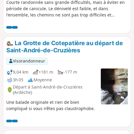
Courte randonnée sans grande difficultés, mais à éviter en
période de canicule. Le dénivelé est faible, et dans
l'ensemble, les chemins ne sont pas trop difficiles et
souvent balisés en Jaune. Possibilité de descendre en aller-
retour jusqu'à la résurgence de la Cotepatière, de
préférence après un épisode pluvieux, sinon c'est sec. Je
donne les références de la rando "les résurgences" sur
La Grotte de Cotepatière au départ de
laquelle l'on marche un moment.
Saint-André-de-Cruzières
Visorandonneur
9,04 km
+181 m
-177 m
3h 05
Moyenne
Départ à Saint-André-de-Cruzières
(Ardèche)
Une balade originale et rien de bien
compliqué si vous n’êtes pas claustrophobe.