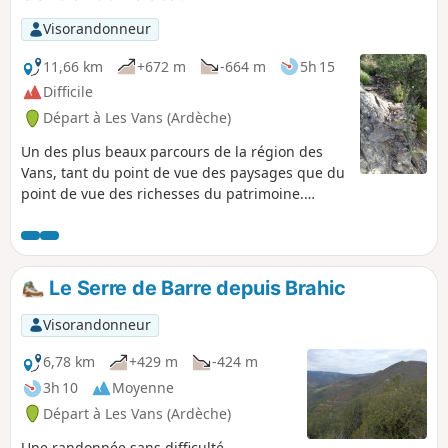
Visorandonneur
11,66 km
+672 m
-664 m
5h 15
Difficile
Départ à Les Vans (Ardèche)
Un des plus beaux parcours de la région des
Vans, tant du point de vue des paysages que du
point de vue des richesses du patrimoine.
Sentiers en balcon, châtaigneraies et séchoirs,
rivière aurifère, murets et ruches taillées dans
les troncs des châtaigniers, tout vous invite à la
découverte de cette enclave de l'Ardèche et ces
Le Serre de Barre depuis Brahic
hameaux, qui n'étaient autrefois accessibles
qu'à pied. Attention, montées et descentes
Visorandonneur
raides ou très raides. Comptez 5 heures pour le
parcours, plus pour flâner.
6,78 km
+429 m
-424 m
3h 10
Moyenne
Départ à Les Vans (Ardèche)
Une randonnée sans difficulté