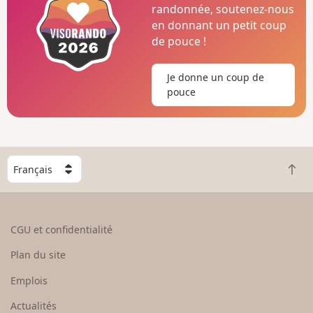
randonnée, soutenez-nous
en donnant un petit coup
de pouce !
Je donne un coup de
pouce
C
R
h
e
o
t
i
o
s
CGU et confidentialité
u
i
r
s
Plan du site
e
s
n
e
Emplois
h
z
Actualités
a
u