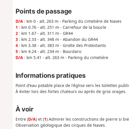
Points de passage
D/A
: km 0 - alt. 263 m - Parking du cimetière de Naves
1
: km 0.76 - alt. 251 m - Carrefour de la boucle
2
: km 1.67 - alt. 311 m - GR44
3
: km 2.33 - alt. 348 m - Abandon du GR44
4
: km 3.38 - alt. 383 m - Grotte des Protestants
5
: km 4.24 - alt. 234 m - Bourdaric
D/A
: km 5.41 - alt. 263 m - Parking du cimetière
Informations pratiques
Point d'eau potable place de l'église vers les toilettes publ
À éviter lors des fortes chaleurs ou après de gros orages.
À voir
Entre (
D/A
) et (
1
) Admirer les constructions de pierre si bi
Observation géologique des cirques de Naves.