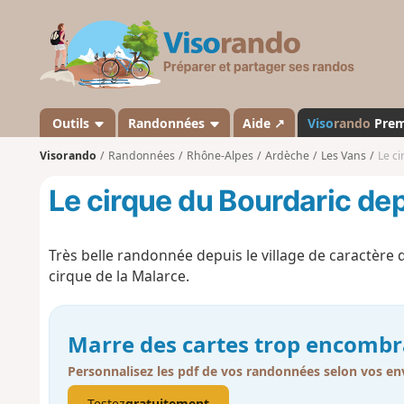
V
i
s
o
r
a
Outils
Randonnées
Aide ↗
Viso
rando
Pre
n
Visorando
Randonnées
Rhône-Alpes
Ardèche
Les Vans
Le c
d
o
Le cirque du Bourdaric de
Très belle randonnée depuis le village de caractère
cirque de la Malarce.
Marre des cartes trop encombr
Personnalisez les pdf de vos randonnées selon vos env
Testez
gratuitement