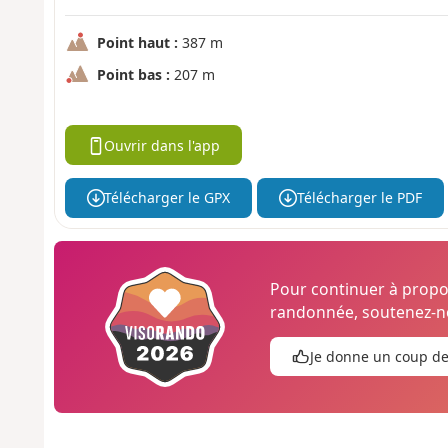
Point haut :
387 m
Point bas :
207 m
Ouvrir dans l'app
Télécharger le GPX
Télécharger le PDF
Pour continuer à prop
randonnée, soutenez-no
Je donne un coup d