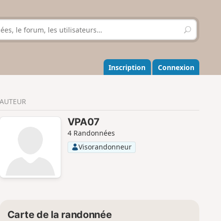
R
e
c
h
e
Inscription
Connexion
r
c
h
AUTEUR
e
r
VPA07
4 Randonnées
Visorandonneur
Carte de la randonnée