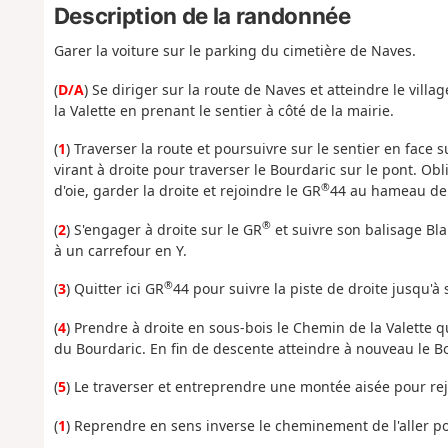
Description de la randonnée
Garer la voiture sur le parking du cimetière de Naves.
(
D/A
) Se diriger sur la route de Naves et atteindre le villa
la Valette en prenant le sentier à côté de la mairie.
(
1
) Traverser la route et poursuivre sur le sentier en face 
virant à droite pour traverser le Bourdaric sur le pont. O
®
d'oie, garder la droite et rejoindre le GR
44 au hameau de l
®
(
2
) S'engager à droite sur le GR
et suivre son balisage Bla
à un carrefour en Y.
®
(
3
) Quitter ici GR
44 pour suivre la piste de droite jusqu'à
(
4
) Prendre à droite en sous-bois le Chemin de la Valette qu
du Bourdaric. En fin de descente atteindre à nouveau le B
(
5
) Le traverser et entreprendre une montée aisée pour rejoin
(
1
) Reprendre en sens inverse le cheminement de l'aller p