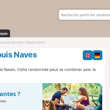
mium
irque du Bourdaric depuis Naves
puis Naves
 de Naves. Cette randonnée peut se combiner avec le
antes ?
ies.