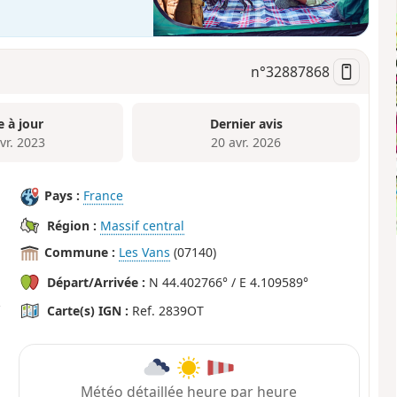
n°
32887868
e à jour
Dernier avis
vr. 2023
20 avr. 2026
Pays :
France
Région :
Massif central
Commune :
Les Vans
(07140)
Départ/Arrivée :
N 44.402766° / E 4.109589°
Carte(s) IGN :
Ref. 2839OT
Météo détaillée heure par heure