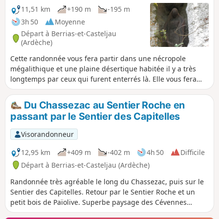
11,51 km
+190 m
-195 m
3h 50
Moyenne
Départ à Berrias-et-Casteljau
(Ardèche)
Cette randonnée vous fera partir dans une nécropole
mégalithique et une plaine désertique habitée il y a très
longtemps par ceux qui furent enterrés là. Elle vous fera
visiter le village de Berrias, remonter vers le bois de Païolive
que vous traverserez, vous emmènera vers l'ermitage de
Du Chassezac au Sentier Roche en
Saint-Eugène encore utilisé, avant de vous faire admirer les
passant par le Sentier des Capitelles
gorges du Chassezac depuis la magnifique corniche.
Visorandonneur
12,95 km
+409 m
-402 m
4h 50
Difficile
Départ à Berrias-et-Casteljau (Ardèche)
Randonnée très agréable le long du Chassezac, puis sur le
Sentier des Capitelles. Retour par le Sentier Roche et un
petit bois de Païolive. Superbe paysage des Cévennes
ardéchoises.Je conseille d'utiliser la trace GPX car il y a un