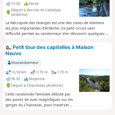
1h 50
Facile
Départ à Berrias-et-Casteljau
(Ardèche)
La Nécropole des Granges est une des zones de dolmens
les plus importantes d'Ardèche. Ce petit circuit sans
difficulté permet au randonneur d'en découvrir quelques-
uns tout en prenant contact avec le paysage, la végétation,
les cours d'eau des replats calcaires de la basse Ardèche.
Petit tour des capitelles à Maison
Neuve
Visorandonneur
10,58 km
+170 m
-170 m
3h 30
Moyenne
Départ à Chandolas (Ardèche)
Cette randonnée familiale débute par
des points de vues magnifiques sur les
gorges du Chassezac, pour traverser
ensuite un chaos rocheux karstique