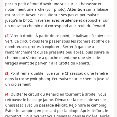
par un petit détour d'avoir une vue sur le Chassezac et
notamment une arche (voir photo).
Attention
car la falaise
est proche. Revenir ensuite sur ses pas et poursuivre
jusqu'à la D452. Traverser
avec prudence
et déboucher sur
un nouveau chemin qui correspond au circuit du Renard.
(
2
) Virer à droite. À partir de ce point, le balisage à suivre est
Vert. Ce circuit vous fera passer sous les rochers et offre de
nombreuses grottes à explorer ! Serrer à gauche à
l'embranchement qui se présente peu après, puis suivre le
chemin qui s'oriente à gauche et entame une série de
virages avant de parvenir à la Grotte du Renard.
(
3
) Point remarquable : vue sur le Chazessac d'une fenêtre
dans la roche (voir photo). Poursuivre sur le chemin jusqu'à
un croisement.
(
4
) Quitter le circuit du Renard en tournant à droite : vous
retrouvez le balisage Jaune. Démarrer la descente vers le
Chassezac avec un
passage délicat
. Rejoindre le camping.
Éviter le camping en passant par la plage. Après l'effort, le
réconfort : vous pouvez vous délasser dans la rivière. Après