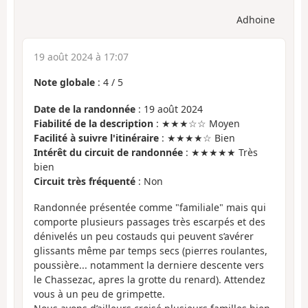
Adhoine
19 août 2024 à 17:07
Note globale
:
4
/
5
Date de la randonnée
: 19 août 2024
Fiabilité de la description
: ★★★☆☆ Moyen
Facilité à suivre l'itinéraire
: ★★★★☆ Bien
Intérêt du circuit de randonnée
: ★★★★★ Très
bien
Circuit très fréquenté
: Non
Randonnée présentée comme "familiale" mais qui
comporte plusieurs passages très escarpés et des
dénivelés un peu costauds qui peuvent s’avérer
glissants même par temps secs (pierres roulantes,
poussière... notamment la derniere descente vers
le Chassezac, apres la grotte du renard). Attendez
vous à un peu de grimpette.