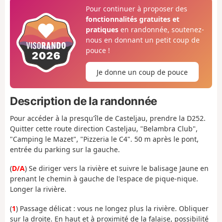
Pour continuer à proposer des
fonctionnalités gratuites et
pratiques
en randonnée, soutenez-
nous en donnant un petit coup de
pouce !
Je donne un coup de pouce
Description de la randonnée
Pour accéder à la presqu'île de Casteljau, prendre la D252.
Quitter cette route direction Casteljau, "Belambra Club",
"Camping le Mazet", "Pizzeria le C4". 50 m après le pont,
entrée du parking sur la gauche.
(
D/A
) Se diriger vers la rivière et suivre le balisage Jaune en
prenant le chemin à gauche de l'espace de pique-nique.
Longer la rivière.
(
1
) Passage délicat : vous ne longez plus la rivière. Obliquer
sur la droite. En haut et à proximité de la falaise, possibilité