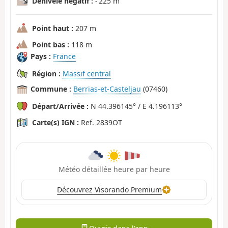
Dénivelé négatif :
- 225 m
Point haut :
207 m
Point bas :
118 m
Pays :
France
Région :
Massif central
Commune :
Berrias-et-Casteljau
(07460)
Départ/Arrivée :
N 44.396145° / E 4.196113°
Carte(s) IGN :
Ref. 2839OT
Météo détaillée heure par heure
Découvrez Visorando Premium