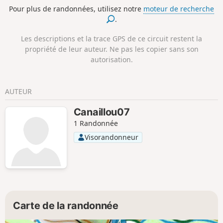
dans une forêt à la Tolkien. Plus loin, on
Pour plus de randonnées, utilisez notre
moteur de recherche
trouvera des capitelles, anciens abris en
.
pierre sèche. Le retour propose un
parcours classique des paysages
Les descriptions et la trace GPS de ce circuit restent la
calcaires de l'Ardèche du Sud par une
propriété de leur auteur. Ne pas les copier sans son
petite route peu fréquentée hors saison
autorisation.
(les allergiques au goudron trouveront
pour partie des variantes par la
garrigue).
AUTEUR
Canaillou07
1 Randonnée
Visorandonneur
Carte de la randonnée
4