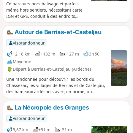
Ce parcours hors balisage et parfois
même hors sentiers, nécessitant carte
IGN et GPS, conduit à des endroits
perdus et sauvages du Bois de Païolive
et de la partie haute Ruisseau du
Autour de Berrias-et-Casteljau
Granzon.
Visorandonneur
12,18 km
+132 m
-127 m
3h 50
Moyenne
Départ à Berrias-et-Casteljau (Ardèche)
Une randonnée pour découvrir les bords du
Chassezac, les villages de Berrias et de Casteljau,
des hameaux ardéchois avec, en prime, un
passage dans le Bois de Païolive et une vue sur
les Gorges du Chassezac. Au départ, lorsque l'on
La Nécropole des Granges
longe le Chassezac et dans le Bois de Païolive, il y
a de très nombreux sentiers. Un GPS peut être
Visorandonneur
utile.
5,87 km
+51 m
-51 m