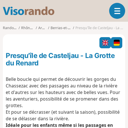
V
O
i
u
s
v
o
Randonnées
Rhône-Alpes
Ardèche
Berrias-et-Casteljau
Presqu'île de Casteljau - La Grotte du Renard
r
r
i
a
r
n
l
d
Presqu'île de Casteljau - La Grotte
a
o
n
du Renard
a
v
Belle boucle qui permet de découvrir les gorges du
i
Chassezac avec des passages au niveau de la rivière
g
a
et d'autres sur les hauteurs avec de belles vues. Pour
t
les aventuriers, possibilité de se promener dans des
i
grottes.
o
Et pour se décrasser (et suivant la saison), possibilité
n
de se délasser dans la rivière.
Idéale pour les enfants même si les passages en