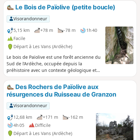
des paysages enchanteurs. L'utilisation
Le Bois de Païolive (petite boucle)
du GPS et de l'application Visorando
peut s'avérer nécessaire.
Visorandonneur
5,15 km
+78 m
-78 m
1h 40
Facile
Départ à Les Vans (Ardèche)
Le bois de Païolive est une forêt ancienne du
Sud de l’Ardèche, occupée depuis la
préhistoire avec un contexte géologique et
une biodiversité remarquables. Il surplombe
les gorges du Chassezac. Dans un relief de
Des Rochers de Païolive aux
type karstique, on trouve de nombreux
résurgences du Ruisseau de Granzon
rochers zoomorphes, une multitudes de
sentiers et points de vue, sans oublier de
Visorandonneur
nombreuses grottes. Une grande partie de
la balade est ombragée. Vraiment très
12,68 km
+171 m
-162 m
sympa.
4h 05
Difficile
Départ à Les Vans (Ardèche)