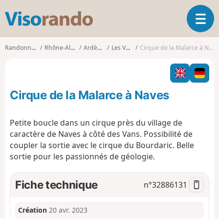
V
O
i
u
s
v
o
Randonnées
Rhône-Alpes
Ardèche
Les Vans
Cirque de la Malarce à Naves
r
r
i
a
r
n
l
d
Cirque de la Malarce à Naves
a
o
n
a
Petite boucle dans un cirque près du village de
v
caractère de Naves à côté des Vans. Possibilité de
i
coupler la sortie avec le cirque du Bourdaric. Belle
g
sortie pour les passionnés de géologie.
a
t
i
Fiche technique
n°
32886131
o
n
Création
20 avr. 2023