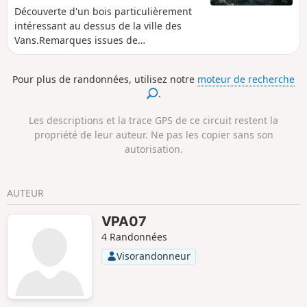
Découverte d'un bois particulièrement
intéressant au dessus de la ville des
Vans.Remarques issues de
commentaires sur ce circuit : ce circuit
est celui que j'ai réalisé en 2013, il
Pour plus de randonnées, utilisez notre
moteur de recherche
s'avère maintenant, et c'est normal, que
.
certaines indications ont été rajoutées
(panneau et sans doute balisage). Le
Les descriptions et la trace GPS de ce circuit restent la
randonneur pourra alors s'évader sur
propriété de leur auteur. Ne pas les copier sans son
d'autres sentiers mais y trouvera
autorisation.
toujours une originalité et un intérêt
dans ce remarquable bois, avec aucune
chance de s'y perdre.
AUTEUR
VPA07
4 Randonnées
Visorandonneur