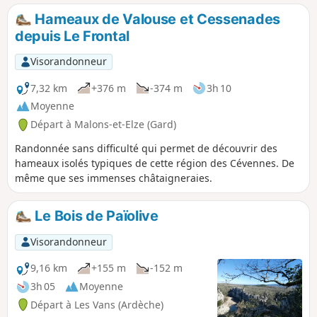
rivière aurifère, murets et ruches taillées dans
Hameaux de Valouse et Cessenades
les troncs des châtaigniers, tout vous invite à la
depuis Le Frontal
découverte de cette enclave de l'Ardèche et ces
hameaux, qui n'étaient autrefois accessibles
Visorandonneur
qu'à pied. Attention, montées et descentes
raides ou très raides. Comptez 5 heures pour le
7,32 km
+376 m
-374 m
3h 10
parcours, plus pour flâner.
Moyenne
Départ à Malons-et-Elze (Gard)
Randonnée sans difficulté qui permet de découvrir des
hameaux isolés typiques de cette région des Cévennes. De
même que ses immenses châtaigneraies.
Le Bois de Païolive
Visorandonneur
9,16 km
+155 m
-152 m
3h 05
Moyenne
Départ à Les Vans (Ardèche)