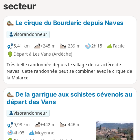
secteur
Le cirque du Bourdaric depuis Naves
Visorandonneur
5,41 km
+245 m
-239 m
2h 15
Facile
Départ à Les Vans (Ardèche)
Très belle randonnée depuis le village de caractère de
Naves. Cette randonnée peut se combiner avec le cirque de
la Malarce.
De la garrigue aux schistes cévenols au
départ des Vans
Visorandonneur
9,93 km
+442 m
-446 m
4h 05
Moyenne