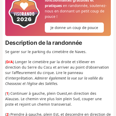
fonctionnalités gratuites et
pratiques
en randonnée, soutenez-
nous en donnant un petit coup de
pouce !
Je donne un coup de pouce
Description de la randonnée
Se garer sur le parking du cimetière de Naves.
(
D/A
) Longer le cimetière par la droite et s'élever en
direction du Serre du Cocu et arriver au point d'observation
sur l'affleurement du cirque. Lire le panneau
d'interprétation.
Admirer également la vue sur la vallée du
Chassezac et l'église des Salèlles.
(
1
) Continuer à gauche, plein Ouest,en direction des
Alauzas. Le chemin vire plus loin plein Sud, couper une
piste et rejoint un chemin transversal.
(
2
) Prendre à gauche, plein Est, et descendre en direction de