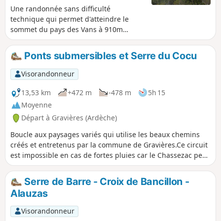
Une randonnée sans difficulté
technique qui permet d'atteindre le
sommet du pays des Vans à 910m
d'altitude. Beau panorama à 360 degrés.
Ponts submersibles et Serre du Cocu
Visorandonneur
13,53 km
+472 m
-478 m
5h 15
Moyenne
Départ à Gravières (Ardèche)
Boucle aux paysages variés qui utilise les beaux chemins
créés et entretenus par la commune de Gravières.Ce circuit
est impossible en cas de fortes pluies car le Chassezac peut
recouvrir La Pontière. Le 29 mai 2024, il y avait pas mal
d'eau à la Pontière, mais le passage était possible (j'ai tout
Serre de Barre - Croix de Bancillon -
de même préféré enlever les chaussures). La météo
Alauzas
s'annonçant meilleure, ça devrait s'améliorer.
Visorandonneur