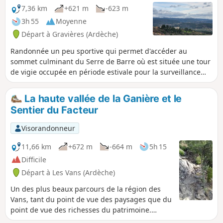
7,36 km
+621 m
-623 m
3h 55
Moyenne
Départ à Gravières (Ardèche)
Randonnée un peu sportive qui permet d'accéder au
sommet culminant du Serre de Barre où est située une tour
de vigie occupée en période estivale pour la surveillance
des incendies. Du sommet, on profite d'un beau point de
vue sur la plaine et la montagne ardéchoise.
La haute vallée de la Ganière et le
Sentier du Facteur
Visorandonneur
11,66 km
+672 m
-664 m
5h 15
Difficile
Départ à Les Vans (Ardèche)
Un des plus beaux parcours de la région des
Vans, tant du point de vue des paysages que du
point de vue des richesses du patrimoine.
Sentiers en balcon, châtaigneraies et séchoirs,