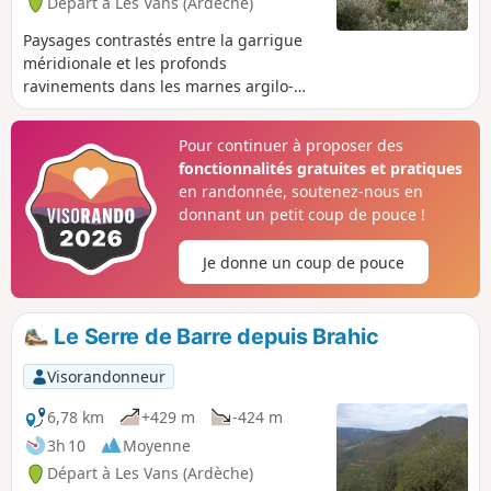
Départ à Les Vans (Ardèche)
Paysages contrastés entre la garrigue
méridionale et les profonds
ravinements dans les marnes argilo-
calcaires. Empreintes de fossiles,
sentier botanique, brusque passage de
Pour continuer à proposer des
la végétation entre strates calcaires et
fonctionnalités gratuites et pratiques
schiste cévenol, et retour par un chemin
en randonnée, soutenez-nous en
dominant la rivière Chassezac. Très joli
donnant un petit coup de pouce !
et pittoresque village de Naves. Tel est
le menu de cette randonnée
Je donne un coup de pouce
spectaculaire qui vous est proposée
autour de l'Ouest des Vans.
Le Serre de Barre depuis Brahic
Visorandonneur
6,78 km
+429 m
-424 m
3h 10
Moyenne
Départ à Les Vans (Ardèche)