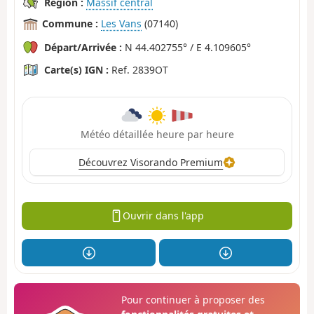
Région :
Massif central
Commune :
Les Vans
(07140)
Départ/Arrivée :
N 44.402755° / E 4.109605°
Carte(s) IGN :
Ref. 2839OT
Météo détaillée heure par heure
Découvrez Visorando Premium
Ouvrir dans l'app
Pour continuer à proposer des