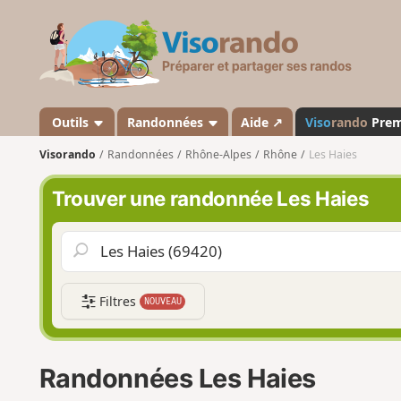
V
i
s
o
r
a
Outils
Randonnées
Aide ↗
Viso
rando
Pre
n
Visorando
Randonnées
Rhône-Alpes
Rhône
Les Haies
d
o
Trouver une randonnée Les Haies
Filtres
NOUVEAU
Randonnées Les Haies