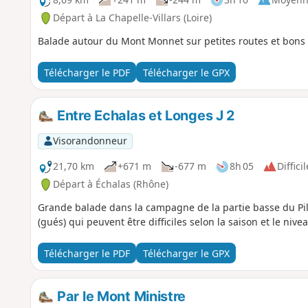
Départ à La Chapelle-Villars (Loire)
Balade autour du Mont Monnet sur petites routes et bons 
Télécharger le PDF
Télécharger le GPX
Entre Echalas et Longes J 2
Visorandonneur
21,70 km
+671 m
-677 m
8h 05
Difficil
Départ à Échalas (Rhône)
Grande balade dans la campagne de la partie basse du Pil
(gués) qui peuvent être difficiles selon la saison et le nive
Télécharger le PDF
Télécharger le GPX
Par le Mont Ministre