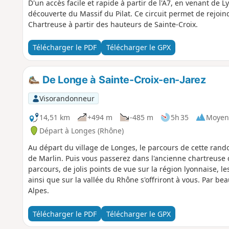
D'un accès facile et rapide à partir de l'A7, en venant de L
découverte du Massif du Pilat. Ce circuit permet de rejoind
Chartreuse à partir des hauteurs de Sainte-Croix.
Télécharger le PDF
Télécharger le GPX
De Longe à Sainte-Croix-en-Jarez
Visorandonneur
14,51 km
+494 m
-485 m
5h 35
Moyen
Départ à Longes (Rhône)
Au départ du village de Longes, le parcours de cette ran
de Marlin. Puis vous passerez dans l'ancienne chartreuse 
parcours, de jolis points de vue sur la région lyonnaise, le
ainsi que sur la vallée du Rhône s'offriront à vous. Par be
Alpes.
Télécharger le PDF
Télécharger le GPX