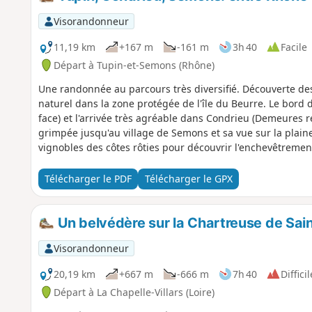
Visorandonneur
11,19 km
+167 m
-161 m
3h 40
Facile
Départ à Tupin-et-Semons (Rhône)
Une randonnée au parcours très diversifié. Découverte de
naturel dans la zone protégée de l'île du Beurre. Le bord
face) et l'arrivée très agréable dans Condrieu (Demeures r
grimpée jusqu'au village de Semons et sa vue sur la plai
vignobles des côtes rôties pour découvrir l'enchevêtremen
Télécharger le PDF
Télécharger le GPX
Un belvédère sur la Chartreuse de Sai
Visorandonneur
20,19 km
+667 m
-666 m
7h 40
Difficil
Départ à La Chapelle-Villars (Loire)