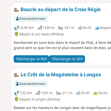
Boucle au départ de la Croix Régis
Visorandonneur
10,96 km
+339 m
-337 m
4h 05
Moyen
Départ à Les Haies (Rhône)
Randonnée en sous-bois dans le massif du Pilat, à faire de
grand vent vu que l'on est le plus souvent dans les bois,
Télécharger le PDF
Télécharger le GPX
Le Crêt de la Magdeleine à Longes
Visorandonneur
7,52 km
+205 m
-211 m
2h 45
Facile
Départ à Longes (Rhône)
Balade sur les hauteurs de Longes avec de magnifiques pa