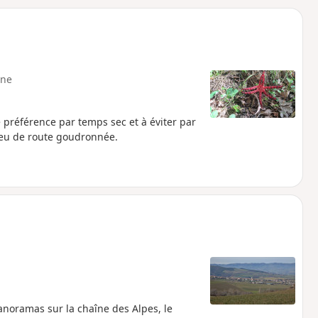
o
a
i
m
p
ne
 préférence par temps sec et à éviter par
 peu de route goudronnée.
noramas sur la chaîne des Alpes, le