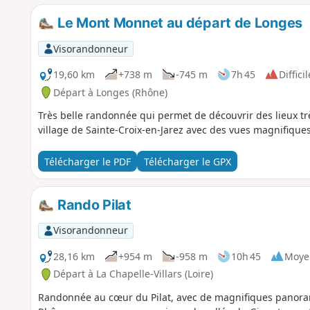
Le Mont Monnet au départ de Longes
Visorandonneur
19,60 km
+738 m
-745 m
7h 45
Difficil
Départ à Longes (Rhône)
Très belle randonnée qui permet de découvrir des lieux trè
village de Sainte-Croix-en-Jarez avec des vues magnifique
Télécharger le PDF
Télécharger le GPX
Rando Pilat
Visorandonneur
28,16 km
+954 m
-958 m
10h 45
Moye
Départ à La Chapelle-Villars (Loire)
Randonnée au cœur du Pilat, avec de magnifiques panoram