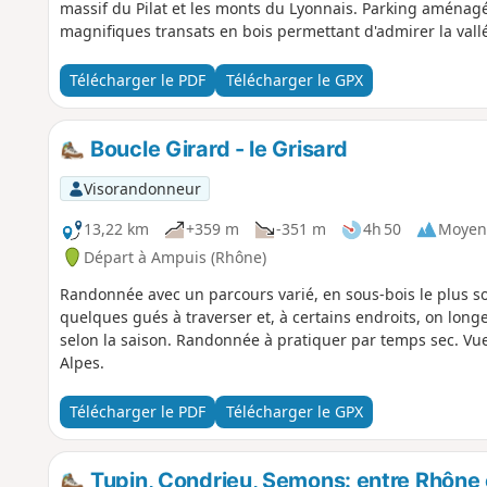
massif du Pilat et les monts du Lyonnais. Parking aménagé
magnifiques transats en bois permettant d'admirer la vall
Télécharger le PDF
Télécharger le GPX
Boucle Girard - le Grisard
Visorandonneur
13,22 km
+359 m
-351 m
4h 50
Moyen
Départ à Ampuis (Rhône)
Randonnée avec un parcours varié, en sous-bois le plus 
quelques gués à traverser et, à certains endroits, on long
selon la saison. Randonnée à pratiquer par temps sec. Vue 
Alpes.
Télécharger le PDF
Télécharger le GPX
Tupin, Condrieu, Semons: entre Rhône 