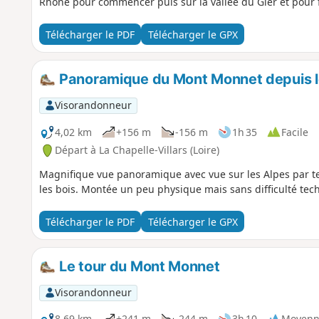
Rhône pour commencer puis sur la vallée du Gier et pour fi
Télécharger le PDF
Télécharger le GPX
Panoramique du Mont Monnet depuis l
Visorandonneur
4,02 km
+156 m
-156 m
1h 35
Facile
Départ à La Chapelle-Villars (Loire)
Magnifique vue panoramique avec vue sur les Alpes par t
les bois. Montée un peu physique mais sans difficulté tec
Télécharger le PDF
Télécharger le GPX
Le tour du Mont Monnet
Visorandonneur
8,69 km
+241 m
-244 m
3h 10
Moyenn