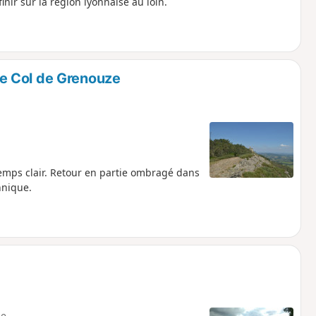
nir sur la région lyonnaise au loin.
e Col de Grenouze
emps clair. Retour en partie ombragé dans
hnique.
e