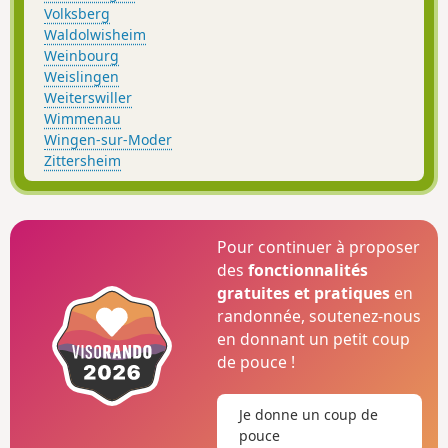
Volksberg
Waldolwisheim
Weinbourg
Weislingen
Weiterswiller
Wimmenau
Wingen-sur-Moder
Zittersheim
Pour continuer à proposer
des
fonctionnalités
gratuites et pratiques
en
randonnée, soutenez-nous
en donnant un petit coup
de pouce !
Je donne un coup de
pouce