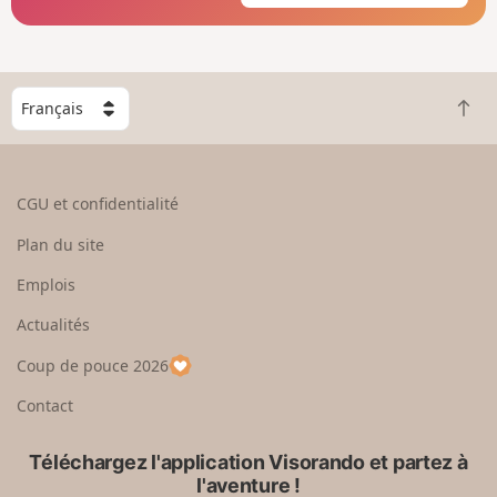
C
R
h
e
o
t
i
o
s
CGU et confidentialité
u
i
r
s
Plan du site
e
s
n
e
Emplois
h
z
Actualités
a
u
u
n
Coup de pouce 2026
t
p
a
Contact
y
s
Téléchargez l'application Visorando et partez à
l'aventure !