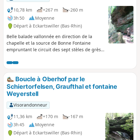
10,78 km
+267 m
-260 m
3h 50
Moyenne
Départ à Eckartswiller (Bas-Rhin)
Belle balade vallonnée en direction de la
chapelle et la source de Bonne Fontaine
empruntant le circuit des sept stèles de grès
sculptées par Claude Metzmeyer de Saverne.
À l'aller, passage devant le Rocher de la Bande
Noire et, au retour, par la Grotte des
Amoureux .
Boucle à Oberhof par le
Schiertorfelsen, Graufthal et fontaine
Weyerstell
Visorandonneur
11,36 km
+170 m
-167 m
3h 45
Moyenne
Départ à Eckartswiller (Bas-Rhin)