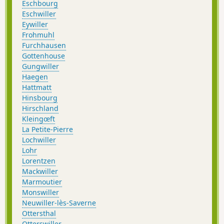
Eschbourg
Eschwiller
Eywiller
Frohmuhl
Furchhausen
Gottenhouse
Gungwiller
Haegen
Hattmatt
Hinsbourg
Hirschland
Kleingœft
La Petite-Pierre
Lochwiller
Lohr
Lorentzen
Mackwiller
Marmoutier
Monswiller
Neuwiller-lès-Saverne
Ottersthal
Otterswiller