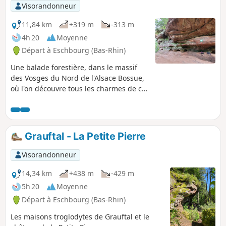
Visorandonneur
11,84 km
+319 m
-313 m
4h 20
Moyenne
Départ à Eschbourg (Bas-Rhin)
Une balade forestière, dans le massif
des Vosges du Nord de l'Alsace Bossue,
où l'on découvre tous les charmes de ce
massif avec le passage obligé au Rocher
des Païens et un retour vers les maisons
troglodytes de Graufthal.
Grauftal - La Petite Pierre
Visorandonneur
14,34 km
+438 m
-429 m
5h 20
Moyenne
Départ à Eschbourg (Bas-Rhin)
Les maisons troglodytes de Grauftal et le