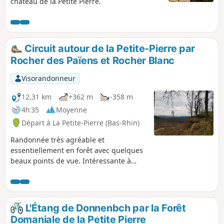
château de la Petite Pierre.
Circuit autour de la Petite-Pierre par
Rocher des Païens et Rocher Blanc
Visorandonneur
12,31 km
+362 m
-358 m
4h 35
Moyenne
Départ à La Petite-Pierre (Bas-Rhin)
Randonnée très agréable et
essentiellement en forêt avec quelques
beaux points de vue. Intéressante à
faire en été quand il fait chaud !
L'Étang de Donnenbch par la Forêt
Domaniale de la Petite Pierre