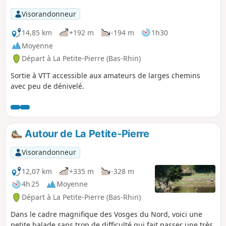
Visorandonneur
14,85 km
+192 m
-194 m
1h30
Moyenne
Départ à La Petite-Pierre (Bas-Rhin)
Sortie à VTT accessible aux amateurs de larges chemins
avec peu de dénivelé.
Autour de La Petite-Pierre
Visorandonneur
12,07 km
+335 m
-328 m
4h 25
Moyenne
Départ à La Petite-Pierre (Bas-Rhin)
Dans le cadre magnifique des Vosges du Nord, voici une
petite balade sans trop de difficulté qui fait passer une très