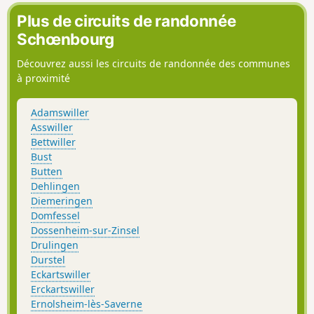
Plus de circuits de randonnée
Schœnbourg
Découvrez aussi les circuits de randonnée des communes
à proximité
Adamswiller
Asswiller
Bettwiller
Bust
Butten
Dehlingen
Diemeringen
Domfessel
Dossenheim-sur-Zinsel
Drulingen
Durstel
Eckartswiller
Erckartswiller
Ernolsheim-lès-Saverne