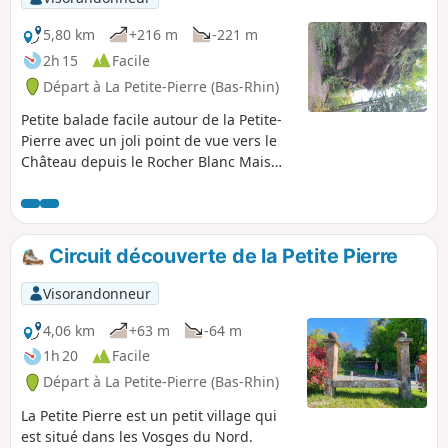
5,80 km
+216 m
-221 m
2h 15
Facile
Départ à La Petite-Pierre (Bas-Rhin)
Petite balade facile autour de la Petite-
Pierre avec un joli point de vue vers le
Château depuis le Rocher Blanc Mais
attention il y a un peu de dénivelé!
Circuit découverte de la Petite Pierre
Visorandonneur
4,06 km
+63 m
-64 m
1h 20
Facile
Départ à La Petite-Pierre (Bas-Rhin)
La Petite Pierre est un petit village qui
est situé dans les Vosges du Nord.