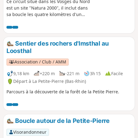
Ce circuit situé dans les Vosges du Nord
est un site "Natura 2000", il inclut dans
sa boucle les quatre kilomètres d'un
sentier nature. Il est tout à fait indiqué
pour les amateurs de randonnées
faciles (peu de dénivelé) et tranquilles
tout en sous-bois. Il offre quelques
Sentier des rochers d'Imsthal au
beaux points de vue, falaises et rochers
Loosthal
intéressants et s'achève à la terrasse de
l'auberge face à l'étang circulaire
Association / Club / AMM
d'Imsthal.
9,18 km
+220 m
-221 m
3h 15
Facile
Départ à La Petite-Pierre (Bas-Rhin)
Parcours à la découverte de la forêt de la Petite Pierre.
Boucle autour de la Petite-Pierre
Visorandonneur