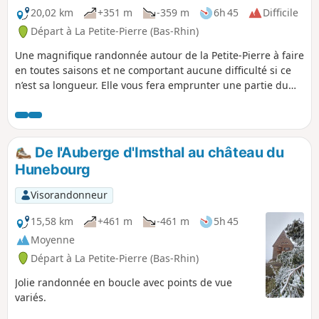
20,02 km
+351 m
-359 m
6h 45
Difficile
Départ à La Petite-Pierre (Bas-Rhin)
Une magnifique randonnée autour de la Petite-Pierre à faire
en toutes saisons et ne comportant aucune difficulté si ce
n’est sa longueur. Elle vous fera emprunter une partie du
célèbre GR® 531, sentier de grande randonnée qui traverse
le massif vosgien du Nord au Sud sur 393 km, puis pour
votre retour vous marcherez sur le non moins renommé
GR®53, qui part de Wissembourg pour 167 km jusqu’à
De l'Auberge d'Imsthal au château du
Schirmeck où il rejoint le GR®5.
Hunebourg
Visorandonneur
15,58 km
+461 m
-461 m
5h 45
Moyenne
Départ à La Petite-Pierre (Bas-Rhin)
Jolie randonnée en boucle avec points de vue
variés.