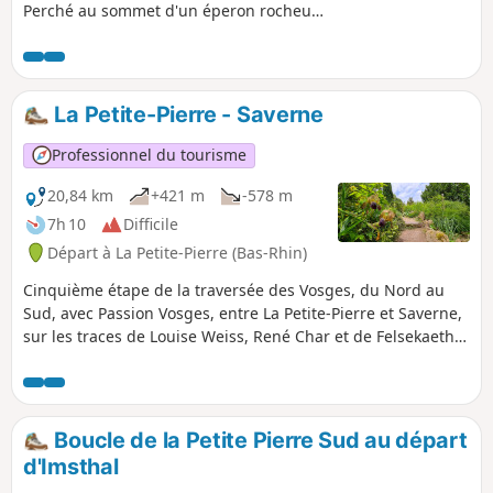
Perché au sommet d'un éperon rocheux,
son centre historique, appelé Staedtel,
est condensé de tout ce qu'une ville
médiévale alsacienne peut offrir : un
châteaux, des ruelles pittoresques, une
La Petite-Pierre - Saverne
ambiance médiévale, des maisons avec
un certain charme... Cette boucle
Professionnel du tourisme
propose aussi d'aller visiter le faubourg
situé au Nord de la vieille ville, jusqu'au
20,84 km
+421 m
-578 m
banc napoléonien.
7h 10
Difficile
Départ à La Petite-Pierre (Bas-Rhin)
Cinquième étape de la traversée des Vosges, du Nord au
Sud, avec Passion Vosges, entre La Petite-Pierre et Saverne,
sur les traces de Louise Weiss, René Char et de Felsekaeth.
Un randonnée racontée par Christian Bach, que vous
pouvez retrouver dans le magazine Passion Vosges édité
par les DNA et L'Alsace.
Boucle de la Petite Pierre Sud au départ
d'Imsthal