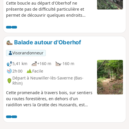
Cette boucle au départ d'Oberhof ne
présente pas de difficulté particulière et
permet de découvrir quelques endroits
insolites, dont les maisons troglodytes de
Grauthal ou le Schiertorfelsen
Balade autour d'Oberhof
Visorandonneur
5,41 km
+160 m
-160 m
2h 00
Facile
Départ à Neuwiller-lès-Saverne (Bas-
Rhin)
Cette promenade à travers bois, sur sentiers
ou routes forestières, en dehors d'un
raidillon vers la Grotte des Hussards, est
aisément faisable en famille.