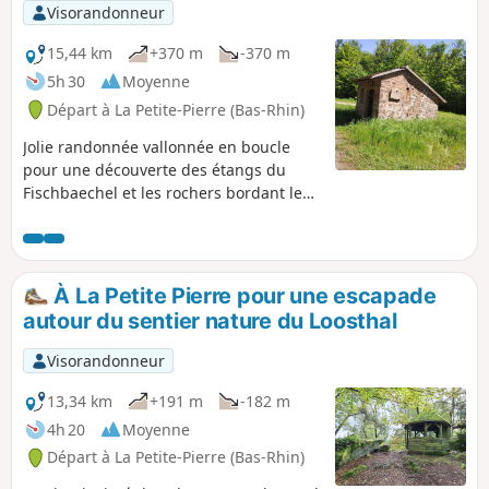
Visorandonneur
15,44 km
+370 m
-370 m
5h 30
Moyenne
Départ à La Petite-Pierre (Bas-Rhin)
Jolie randonnée vallonnée en boucle
pour une découverte des étangs du
Fischbaechel et les rochers bordant le
sentier du Gorna.
À La Petite Pierre pour une escapade
autour du sentier nature du Loosthal
Visorandonneur
13,34 km
+191 m
-182 m
4h 20
Moyenne
Départ à La Petite-Pierre (Bas-Rhin)