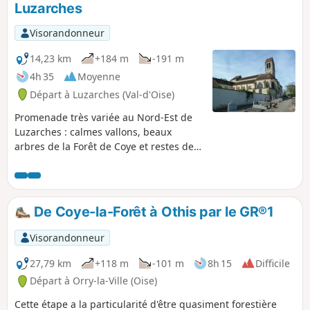
Luzarches
Visorandonneur
14,23 km
+184 m
-191 m
4h 35
Moyenne
Départ à Luzarches (Val-d'Oise)
Promenade très variée au Nord-Est de
Luzarches : calmes vallons, beaux
arbres de la Forêt de Coye et restes de
l'ancienne Abbaye d'Hérivaux où a vécu
B. Constant (après l'avoir largement
détruite...) La promenade emprunte
essentiellement des chemins balisés
De Coye-la-Forêt à Othis par le GR®1
(PR® au début, puis GR®1 et GR® 655).
Grand calme malgré la proximité de
Visorandonneur
Paris.
27,79 km
+118 m
-101 m
8h 15
Difficile
Départ à Orry-la-Ville (Oise)
Cette étape a la particularité d'être quasiment forestière