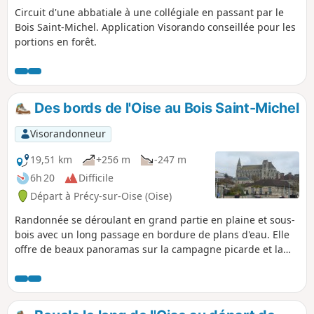
Circuit d'une abbatiale à une collégiale en passant par le
Bois Saint-Michel. Application Visorando conseillée pour les
portions en forêt.
Des bords de l'Oise au Bois Saint-Michel
Visorandonneur
19,51 km
+256 m
-247 m
6h 20
Difficile
Départ à Précy-sur-Oise (Oise)
Randonnée se déroulant en grand partie en plaine et sous-
bois avec un long passage en bordure de plans d'eau. Elle
offre de beaux panoramas sur la campagne picarde et la
vallée de l'Oise. Les traversées de Précy-sur-Oise,
Blaincourt-lès-Précy, Saint-Leu-d'Esserent et Villers-sous-
Saint-Leu permettent de découvrir quelques joyaux
patrimoniaux de cette région.