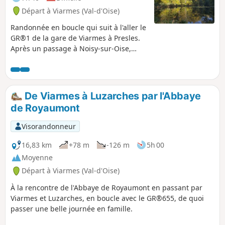
Départ à Viarmes (Val-d'Oise)
Randonnée en boucle qui suit à l'aller le
GR®1 de la gare de Viarmes à Presles.
Après un passage à Noisy-sur-Oise,
village surplombant la Vallée de l'Oise,
le GR®1 pénètre dans la Forêt de
Carnelle, longe le Lac Bleu et passe près
de l'allée couverte de la Pierre
De Viarmes à Luzarches par l'Abbaye
Turquaise. Pour le retour, le parcours
de Royaumont
longe les trois plans d'eau de la Forêt de
Carnelle. Avant l'arrivée à la gare, le
Visorandonneur
circuit permet de découvrir un des
nombreux lavoirs de Viarmes.
16,83 km
+78 m
-126 m
5h 00
Moyenne
Départ à Viarmes (Val-d'Oise)
À la rencontre de l'Abbaye de Royaumont en passant par
Viarmes et Luzarches, en boucle avec le GR®655, de quoi
passer une belle journée en famille.