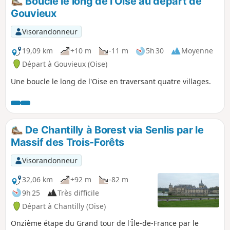
Boucle le long de l'Oise au départ de
Gouvieux
Visorandonneur
19,09 km
+10 m
-11 m
5h 30
Moyenne
Départ à Gouvieux (Oise)
Une boucle le long de l'Oise en traversant quatre villages.
De Chantilly à Borest via Senlis par le
Massif des Trois-Forêts
Visorandonneur
32,06 km
+92 m
-82 m
9h 25
Très difficile
Départ à Chantilly (Oise)
Onzième étape du Grand tour de l'Île-de-France par le