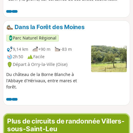
recèlent des vestiges de tribus néolithiques venues du
Nord L'exploitation du gypse et de la marne donna
naissance aux deux étangs : le Petit Étang et le Lac Bleu
Dans la Forêt des Moines
Parc Naturel Régional
9,14 km
+90 m
-83 m
2h 50
Facile
Départ à Orry-la-Ville (Oise)
Du château de la Borne Blanche à
l'Abbaye d'Hérivaux, entre mares et
forêt.
Plus de circuits de randonnée Villers-
sous-Saint-Leu