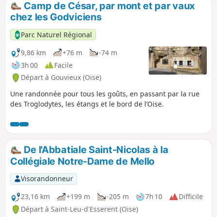
Camp de César, par mont et par vaux
p
chez les Godviciens
Parc Naturel Régional
9,86 km
+76 m
-74 m
3h 00
Facile
Départ à Gouvieux (Oise)
Une randonnée pour tous les goûts, en passant par la rue
des Troglodytes, les étangs et le bord de l’Oise.
De l'Abbatiale Saint-Nicolas à la
Collégiale Notre-Dame de Mello
Visorandonneur
23,16 km
+199 m
-205 m
7h 10
Difficile
Départ à Saint-Leu-d'Esserent (Oise)