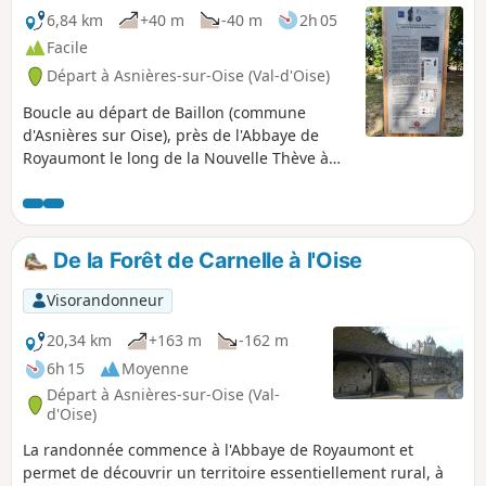
6,84 km
+40 m
-40 m
2h 05
Facile
Départ à Asnières-sur-Oise (Val-d'Oise)
Boucle au départ de Baillon (commune
d'Asnières sur Oise), près de l'Abbaye de
Royaumont le long de la Nouvelle Thève à
travers le Bois de Baillon.
De la Forêt de Carnelle à l'Oise
Visorandonneur
20,34 km
+163 m
-162 m
6h 15
Moyenne
Départ à Asnières-sur-Oise (Val-
d'Oise)
La randonnée commence à l'Abbaye de Royaumont et
permet de découvrir un territoire essentiellement rural, à