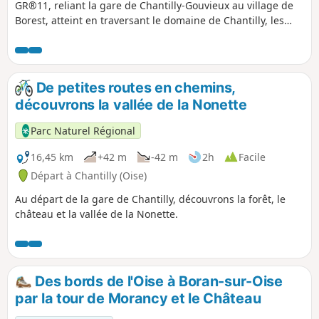
GR®11, reliant la gare de Chantilly-Gouvieux au village de
Borest, atteint en traversant le domaine de Chantilly, les
massifs forestiers de Chantilly et d'Ermenonville, avec un
crochet par le centre historique de Senlis, et, en option, un
moment de recueillement devant la stèle à la mémoire des
victimes du crash aérien de mars 1974. L'itinéraire suit, de
De petites routes en chemins,
plus ou moins loin, la rivière Nonette qui sera franchie à
découvrons la vallée de la Nonette
plusieurs reprises. Le parcours de l'étape, quasi-
intégralement, en forêt, et avec peu de dénivelé, en fait une
Parc Naturel Régional
randonnée très agréable, et les traversées de Chantilly et
de Senlis y rajoutent une riche touche patrimoniale. Cette
16,45 km
+42 m
-42 m
2h
Facile
étape nécessite une nuit sur place afin de s'éviter des
Départ à Chantilly (Oise)
manœuvres de voitures laborieuses. Elle est donc la
Au départ de la gare de Chantilly, découvrons la forêt, le
première de deux étapes consécutives, toujours
château et la vallée de la Nonette.
intégralement dans le département de l'Oise, entre les
gares de Chantilly-Gouvieux et de Crépy-en-Valois.
Des bords de l'Oise à Boran-sur-Oise
par la tour de Morancy et le Château