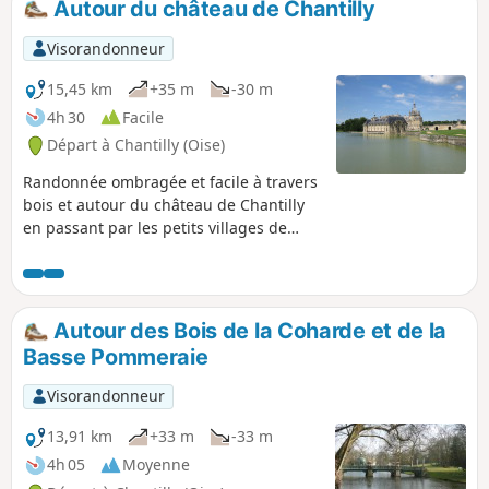
Autour du château de Chantilly
Visorandonneur
15,45 km
+35 m
-30 m
4h 30
Facile
Départ à Chantilly (Oise)
Randonnée ombragée et facile à travers
bois et autour du château de Chantilly
en passant par les petits villages de
Courteuil et Avilly- Saint-Léonard avec
quelque curiosités comme la Table
d'Apremont et bien sûr le plaisir de voir
le Château de Chantilly ainsi que ses
Autour des Bois de la Coharde et de la
Grandes Écuries et son champ de
Basse Pommeraie
courses
Visorandonneur
13,91 km
+33 m
-33 m
4h 05
Moyenne