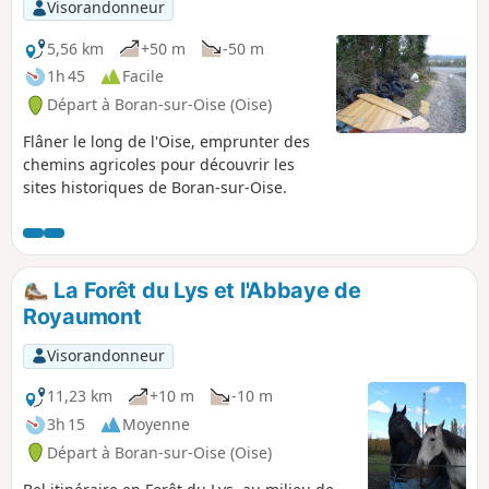
Visorandonneur
5,56 km
+50 m
-50 m
1h 45
Facile
Départ à Boran-sur-Oise (Oise)
Flâner le long de l'Oise, emprunter des
chemins agricoles pour découvrir les
sites historiques de Boran-sur-Oise.
La Forêt du Lys et l'Abbaye de
Royaumont
Visorandonneur
11,23 km
+10 m
-10 m
3h 15
Moyenne
Départ à Boran-sur-Oise (Oise)