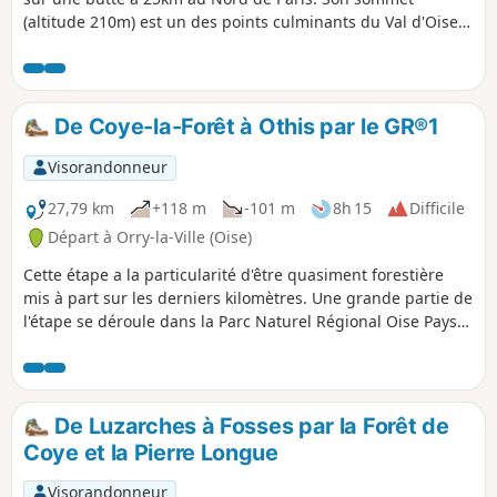
(altitude 210m) est un des points culminants du Val d'Oise.
La variété de ses paysages en fait l'un des sites les plus
agréables de la région. Le parcours de cette randonnée suit
en partie le flanc Nord du massif et permet de découvrir
quelques particularités intéressantes de la forêt et de ses
De Coye-la-Forêt à Othis par le GR®1
abords.
Visorandonneur
27,79 km
+118 m
-101 m
8h 15
Difficile
Départ à Orry-la-Ville (Oise)
Cette étape a la particularité d'être quasiment forestière
mis à part sur les derniers kilomètres. Une grande partie de
l'étape se déroule dans la Parc Naturel Régional Oise Pays
de France. Des points d'intérêts sont cependant présents
comme par exemple les Étangs de Commelle et le Château
de la Reine Blanche. Parmi les forêts traversées, on peut
citer la Forêt d'Ermenonville, la Forêt de Chantilly et bien
De Luzarches à Fosses par la Forêt de
entendu la Forêt de Coye.
Coye et la Pierre Longue
Visorandonneur