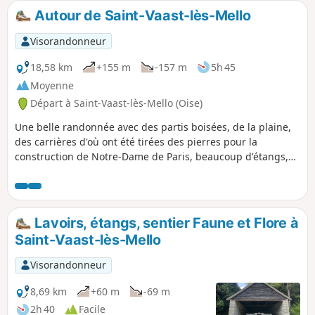
Nord. De très belles vues sur le château, les Grandes
Autour de Saint-Vaast-lès-Mello
Écuries et le Canal Saint-Jean complètent l'agrément du
circuit.
Visorandonneur
18,58 km
+155 m
-157 m
5h 45
Moyenne
Départ à Saint-Vaast-lès-Mello (Oise)
Une belle randonnée avec des partis boisées, de la plaine,
des carrières d'où ont été tirées des pierres pour la
construction de Notre-Dame de Paris, beaucoup d'étangs,
deux lavoirs, deux chapelles, l'église de Saint-Vaast, la
Rivière le Théroin (affluent de l'Oise), le Ruisseau de Flandre
Lavoirs, étangs, sentier Faune et Flore à
Saint-Vaast-lès-Mello
Visorandonneur
8,69 km
+60 m
-69 m
2h 40
Facile