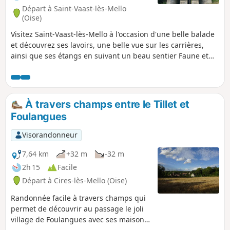
Départ à Saint-Vaast-lès-Mello
(Oise)
Visitez Saint-Vaast-lès-Mello à l'occasion d'une belle balade
et découvrez ses lavoirs, une belle vue sur les carrières,
ainsi que ses étangs en suivant un beau sentier Faune et
Flore. Le trajet passe également par le reposant hameau de
Barisseuse,
À travers champs entre le Tillet et
Foulangues
Visorandonneur
7,64 km
+32 m
-32 m
2h 15
Facile
Départ à Cires-lès-Mello (Oise)
Randonnée facile à travers champs qui
permet de découvrir au passage le joli
village de Foulangues avec ses maisons