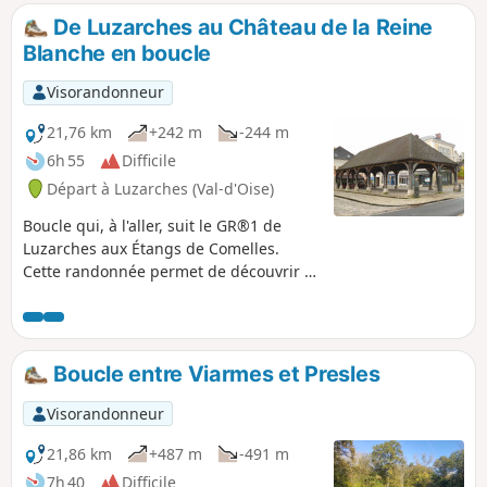
De Luzarches au Château de la Reine
Blanche en boucle
Visorandonneur
21,76 km
+242 m
-244 m
6h 55
Difficile
Départ à Luzarches (Val-d'Oise)
Boucle qui, à l'aller, suit le GR®1 de
Luzarches aux Étangs de Comelles.
Cette randonnée permet de découvrir la
belle Forêt de Coye, vallonnée et aux
essences variées.
Boucle entre Viarmes et Presles
Visorandonneur
21,86 km
+487 m
-491 m
7h 40
Difficile