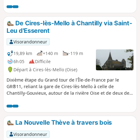
en pierres, sa petite église et le pavillon
du Tillet, maison à pans de bois.
De Cires-lès-Mello à Chantilly via Saint-
Leu d'Esserent
Visorandonneur
19,89 km
+140 m
-119 m
6h 05
Difficile
Départ à Cires-lès-Mello (Oise)
Dixième étape du Grand tour de l'Île-de-France par le
GR®11, reliant la gare de Cires-lès-Mello à celle de
Chantilly-Gouvieux, autour de la rivière Oise et de deux de
ses affluents, le Thérain et la Nonette. Le patrimoine bâti
est remarquable ici, entre l'abbatiale de Saint-Leu
d'Esserent et bien sûr la ville et le domaine de Chantilly.
La Nouvelle Thève à travers bois
Visorandonneur