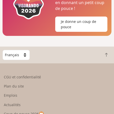
en donnant un petit coup
de pouce !
Je donne un coup de
pouce
C
R
h
e
o
t
i
o
s
CGU et confidentialité
u
i
r
s
Plan du site
e
s
n
e
Emplois
h
z
Actualités
a
u
u
n
Coup de pouce 2026