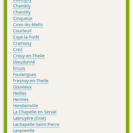
Chambly
Chantilly
Cinqueux
Cires-lès-Mello
Courteuil
Coye-la-Forêt
Cramoisy
Creil
Crouy-en-Thelle
Dieudonné
Ercuis
Foulangues
Fresnoy-en-Thelle
Gouvieux
Heilles
Hermes
Hondainville
La Chapelle-en-Serval
Labruyère (Oise)
Lachapelle-Saint-Pierre
Laigneville