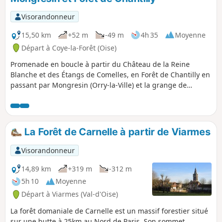
Visorandonneur
15,50 km
+52 m
-49 m
4h 35
Moyenne
Départ à Coye-la-Forêt (Oise)
Promenade en boucle à partir du Château de la Reine
Blanche et des Étangs de Comelles, en Forêt de Chantilly en
passant par Mongresin (Orry-la-Ville) et la grange de
l'ancienne Abbaye de Comelle Le Château de la Reine
Blanche et les Étangs de Comelles font partie des espaces
les plus remarquables de la forêt de Chantilly.
La Forêt de Carnelle à partir de Viarmes
Visorandonneur
14,89 km
+319 m
-312 m
5h 10
Moyenne
Départ à Viarmes (Val-d'Oise)
La forêt domaniale de Carnelle est un massif forestier situé
sur une butte à 25km au Nord de Paris. Son sommet