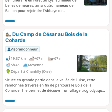
Bel itinéraire en Forêt du Lys, au milieu de
belles demeures, ainsi qu'au hameau de
Baillon pour rejoindre l'Abbaye de
Royaumont et retour par un chemin
agricole.
Du Camp de César au Bois de la
Coharde
Visorandonneur
19,37 km
+67 m
-67 m
5h 45
Moyenne
Départ à Chantilly (Oise)
Située en grande partie dans la Vallée de l'Oise, cette
randonnée traverse en fin de parcours le Bois de la
Coharde. Elle permet de découvrir un village troglodytique
à Gouvieux et offre de très beaux points de vue sur l'Oise,
Chantilly, Saint-Leu-d'Esserent et Saint-Maximin.