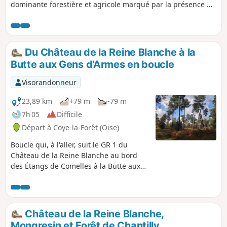
dominante forestière et agricole marqué par la présence de
nombreux élevages de chevaux. Le paysage vallonné offre
de beaux points de vue sur le massif forestier de Carnelle et
la vallée de l'Oise. La traversée de quelques villages donne
un aperçu de leur richesse patrimoniale.
Du Château de la Reine Blanche à la
Butte aux Gens d'Armes en boucle
Visorandonneur
23,89 km
+79 m
-79 m
7h 05
Difficile
Départ à Coye-la-Forêt (Oise)
Boucle qui, à l'aller, suit le GR 1 du
Château de la Reine Blanche au bord
des Étangs de Comelles à la Butte aux
Gens d'Armes. Essentiellement situé en
Forêts de Chantilly et Pontarmé, le GR 1
suit en grande partie la Vallée de la
Thève. Au retour, la randonnée passe
Château de la Reine Blanche,
par la Gare d' Orry-la-Ville-Coye-la-Forêt.
Mongresin et Forêt de Chantilly