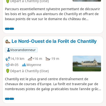
Départ à Chantilly (Oise)
Parcours essentiellement sylvestre permettant de découvrir
les bois et les golfs aux alentours de Chantilly et offrant de
beaux points de vue sur le domaine du château de
Chantilly.
Le Nord-Ouest de la Forêt de Chantilly
Visorandonneur
14,19 km
+16 m
-19 m
4h 05
Moyenne
Départ à Chantilly (Oise)
Chantilly est le plus grand centre d'entraînement de
chevaux de courses d'Europe. La forêt est traversée par de
nombreuses pistes de galop praticables toute l'année grâce
aux qualités de son sable. Au cours de cette randonnée, on
peut se rendre compte de l'importance de cette activité
dans la forêt elle-même et dans la plaine bordant sa lisière