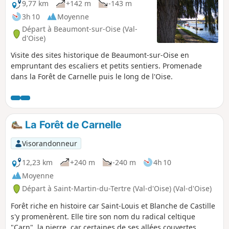
9,77 km
+142 m
-143 m
3h 10
Moyenne
Départ à Beaumont-sur-Oise (Val-
d'Oise)
Visite des sites historique de Beaumont-sur-Oise en
empruntant des escaliers et petits sentiers. Promenade
dans la Forêt de Carnelle puis le long de l'Oise.
La Forêt de Carnelle
Visorandonneur
12,23 km
+240 m
-240 m
4h 10
Moyenne
Départ à Saint-Martin-du-Tertre (Val-d'Oise) (Val-d'Oise)
Forêt riche en histoire car Saint-Louis et Blanche de Castille
s'y promenèrent. Elle tire son nom du radical celtique
"Carn", la pierre, car certaines de ses allées couvertes