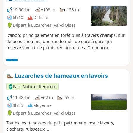
19,50 km
+198 m
-153 m
6h 10
Difficile
Départ à Luzarches (Val-d'Oise)
D'abord principalement en forêt puis à travers champs, sur
de bons chemins, une randonnée de gare à gare qui
réserve son lot de points remarquables. On pourra
apprécier une ancienne halle, deux belles églises, un
pigeonnier, une source et un menhir, ainsi qu'une curiosité
naturelle, les deux arbres entrelacés de la Forêt de Coye.
Luzarches de hameaux en lavoirs
Parc Naturel Régional
11,48 km
+62 m
-65 m
3h 25
Moyenne
Départ à Luzarches (Val-d'Oise)
Toutes les richesses du petit patrimoine local : lavoirs,
clochers, ruisseaux, ...