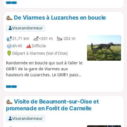
De Viarmes à Luzarches en boucle
Visorandonneur
21,71 km
+201 m
-202 m
6h 45
Difficile
Départ à Viarmes (Val-d'Oise)
Randonnée en boucle qui suit à l'aller le
GR®1 de la gare de Viarmes aux
hauteurs de Luzarches. Le GR®1 passe
devant le lavoir de Seugy et longe les
greens du Golf de Mont Griffon. Pour le
retour, le parcours traverse le Bois de
Bonnet puis le Hameau de Baillon, tout
Visite de Beaumont-sur-Oise et
proche de l'Abbaye de Royaumont.
promenade en Forêt de Carnelle
Visorandonneur