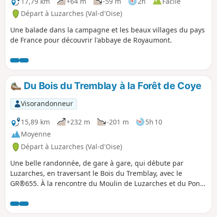
17,79 km
+64 m
-59 m
2h
Facile
Départ à Luzarches (Val-d'Oise)
Une balade dans la campagne et les beaux villages du pays
de France pour découvrir l'abbaye de Royaumont.
Du Bois du Tremblay à la Forêt de Coye
Visorandonneur
15,89 km
+232 m
-201 m
5h 10
Moyenne
Départ à Luzarches (Val-d'Oise)
Une belle randonnée, de gare à gare, qui débute par
Luzarches, en traversant le Bois du Tremblay, avec le
GR®655. À la rencontre du Moulin de Luzarches et du Pont
de Brassay. Passage par la Forêt de Coye, au Pain de Sucre,
et de la Fontaine aux Verres. Un parcours assez ombragé,
agréable à l'été par grosse chaleur.