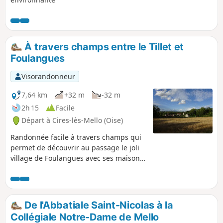
À travers champs entre le Tillet et
Foulangues
Visorandonneur
7,64 km
+32 m
-32 m
2h 15
Facile
Départ à Cires-lès-Mello (Oise)
Randonnée facile à travers champs qui
permet de découvrir au passage le joli
village de Foulangues avec ses maisons
en pierres, sa petite église et le pavillon
du Tillet, maison à pans de bois.
De l'Abbatiale Saint-Nicolas à la
Collégiale Notre-Dame de Mello