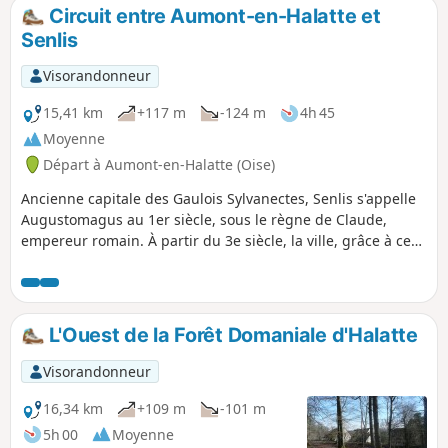
Circuit entre Aumont-en-Halatte et
Senlis
Visorandonneur
15,41 km
+117 m
-124 m
4h 45
Moyenne
Départ à Aumont-en-Halatte (Oise)
Ancienne capitale des Gaulois Sylvanectes, Senlis s'appelle
Augustomagus au 1er siècle, sous le règne de Claude,
empereur romain. À partir du 3e siècle, la ville, grâce à ces
murailles, l'enceinte gallo-romaine de Senlis est l'une des
mieux conservées de la Gaule du nord. La date de
construction n'a toujours pas pu être déterminée. Il reste
certain, comme il a déjà été établi au XIXe siècle, que la
L'Ouest de la Forêt Domaniale d'Halatte
construction est postérieure au passage des hordes
germaniques de 275-276, et postérieure à l'an 278, résiste
Visorandonneur
aux invasions barbares, puis aux raids Normands. L'histoire
de Senlis est riche de dix siècles de présence royale
16,34 km
+109 m
-101 m
quasiment ininterrompue. La ville était le siège d'un
5h 00
Moyenne