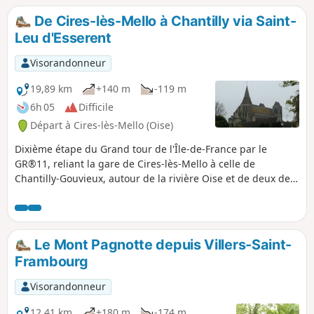
De Cires-lès-Mello à Chantilly via Saint-
Leu d'Esserent
Visorandonneur
19,89 km
+140 m
-119 m
6h 05
Difficile
Départ à Cires-lès-Mello (Oise)
Dixième étape du Grand tour de l'Île-de-France par le
GR®11, reliant la gare de Cires-lès-Mello à celle de
Chantilly-Gouvieux, autour de la rivière Oise et de deux de
ses affluents, le Thérain et la Nonette. Le patrimoine bâti
est remarquable ici, entre l'abbatiale de Saint-Leu
d'Esserent et bien sûr la ville et le domaine de Chantilly.
Le Mont Pagnotte depuis Villers-Saint-
Frambourg
Visorandonneur
12,41 km
+180 m
-174 m