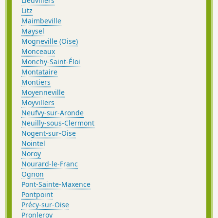
Lieuvillers
Litz
Maimbeville
Maysel
Mogneville (Oise)
Monceaux
Monchy-Saint-Éloi
Montataire
Montiers
Moyenneville
Moyvillers
Neufvy-sur-Aronde
Neuilly-sous-Clermont
Nogent-sur-Oise
Nointel
Noroy
Nourard-le-Franc
Ognon
Pont-Sainte-Maxence
Pontpoint
Précy-sur-Oise
Pronleroy