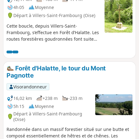
4h 05
Moyenne
Départ à Villers-Saint-Frambourg (Oise)
Cette boucle, depuis Villers-Saint-
Frambourg, s’effectue en Forêt d’Halatte. Les
routes forestières goudronnées font suite
aux sentiers de terre. Nous montons ainsi
sur le Mont Pagnotte par la face Sud. Après
une longue descente, nous contournons le
mont afin de le gravir de nouveau, mais par
Forêt d'Halatte, le tour du Mont
la face Nord. L’ascension est moins difficile
Pagnotte
car elle se déroule sur une belle allée. Après
une longue descente, nous revenons à notre
Visorandonneur
point de départ.
16,02 km
+238 m
-233 m
5h 15
Moyenne
Départ à Villers-Saint-Frambourg
(Oise)
Randonnée dans un massif forestier situé sur une butte et
composé essentiellement de hêtres et de chênes. Les