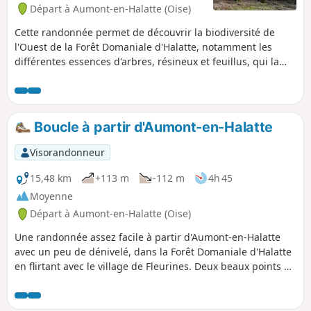
château ou d'un palais mérovingien puis carolingien dès le
Départ à Aumont-en-Halatte (Oise)
haut Moyen Âge, complètement disparu et sans preuves
archéologiques certaines, mais mentionné dans nombre
Cette randonnée permet de découvrir la biodiversité de
d'actes et documents anciens.
l'Ouest de la Forêt Domaniale d'Halatte, notamment les
différentes essences d'arbres, résineux et feuillus, qui la
composent. Le circuit serpente dans un massif vallonné qui
offre quelques beaux points de vue.
Boucle à partir d'Aumont-en-Halatte
Visorandonneur
15,48 km
+113 m
-112 m
4h 45
Moyenne
Départ à Aumont-en-Halatte (Oise)
Une randonnée assez facile à partir d'Aumont-en-Halatte
avec un peu de dénivelé, dans la Forêt Domaniale d'Halatte
en flirtant avec le village de Fleurines. Deux beaux points de
vue dans le parcours à faire en été quand il fait chaud.