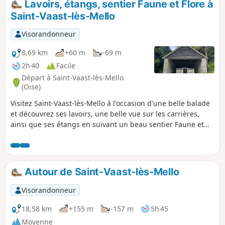
Lavoirs, étangs, sentier Faune et Flore à
périmètre d'une zone naturelle d'intérêt écologique,
Saint-Vaast-lès-Mello
faunistique et floristique (ZNIEFF). Depuis sa création en
2004, Fleurines entre également dans le périmètre du Parc
Visorandonneur
Naturel Régional Oise Pays de France.
8,69 km
+60 m
-69 m
2h 40
Facile
Départ à Saint-Vaast-lès-Mello
(Oise)
Visitez Saint-Vaast-lès-Mello à l'occasion d'une belle balade
et découvrez ses lavoirs, une belle vue sur les carrières,
ainsi que ses étangs en suivant un beau sentier Faune et
Flore. Le trajet passe également par le reposant hameau de
Barisseuse,
Autour de Saint-Vaast-lès-Mello
Visorandonneur
18,58 km
+155 m
-157 m
5h 45
Moyenne