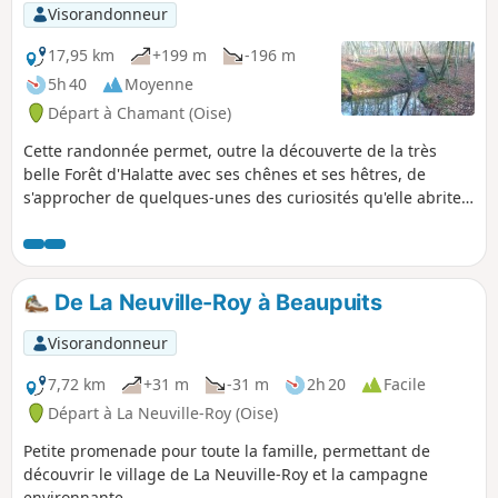
Visorandonneur
17,95 km
+199 m
-196 m
5h 40
Moyenne
Départ à Chamant (Oise)
Cette randonnée permet, outre la découverte de la très
belle Forêt d'Halatte avec ses chênes et ses hêtres, de
s'approcher de quelques-unes des curiosités qu'elle abrite.
Elles témoignent toutes de la présence et de l'activité
humaine depuis le fond des temps. Au cours du circuit, sur
les hauteurs du Mont Pagnotte, de beaux points de vue
vous attendent.
De La Neuville-Roy à Beaupuits
Visorandonneur
7,72 km
+31 m
-31 m
2h 20
Facile
Départ à La Neuville-Roy (Oise)
Petite promenade pour toute la famille, permettant de
découvrir le village de La Neuville-Roy et la campagne
environnante