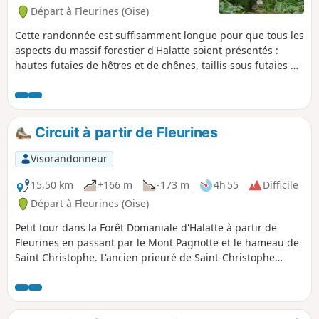
Départ à Fleurines (Oise)
Cette randonnée est suffisamment longue pour que tous les
aspects du massif forestier d'Halatte soient présentés :
hautes futaies de hêtres et de chênes, taillis sous futaies de
chênes avec des tilleuls en sous-étage de végétation,... et
grandes clairières cultivées dont la plus vaste est celle de
Fleurines. Le trajet emprunte, en grande partie, les très
belles routes forestières aménagées depuis quelques
Circuit à partir de Fleurines
siècles.
Visorandonneur
15,50 km
+166 m
-173 m
4h 55
Difficile
Départ à Fleurines (Oise)
Petit tour dans la Forêt Domaniale d'Halatte à partir de
Fleurines en passant par le Mont Pagnotte et le hameau de
Saint Christophe. L'ancien prieuré de Saint-Christophe
constitue aujourd'hui le principal élément du patrimoine
architectural de Fleurines ; il est classé au titre des
Monuments Historiques. La commune est également riche
d'un important patrimoine naturel et paysager, et intègre le