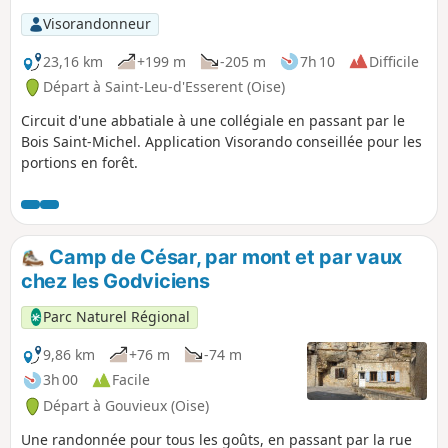
Visorandonneur
23,16 km
+199 m
-205 m
7h 10
Difficile
Départ à Saint-Leu-d'Esserent (Oise)
Circuit d'une abbatiale à une collégiale en passant par le
Bois Saint-Michel. Application Visorando conseillée pour les
portions en forêt.
Camp de César, par mont et par vaux
chez les Godviciens
Parc Naturel Régional
9,86 km
+76 m
-74 m
3h 00
Facile
Départ à Gouvieux (Oise)
Une randonnée pour tous les goûts, en passant par la rue