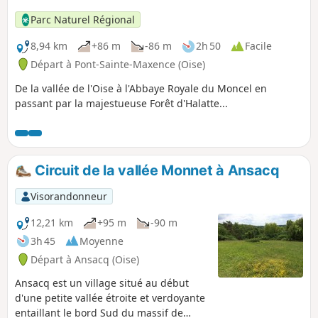
Parc Naturel Régional
8,94 km
+86 m
-86 m
2h 50
Facile
Départ à Pont-Sainte-Maxence (Oise)
De la vallée de l'Oise à l'Abbaye Royale du Moncel en
passant par la majestueuse Forêt d'Halatte...
Circuit de la vallée Monnet à Ansacq
Visorandonneur
12,21 km
+95 m
-90 m
3h 45
Moyenne
Départ à Ansacq (Oise)
Ansacq est un village situé au début
d'une petite vallée étroite et verdoyante
entaillant le bord Sud du massif de