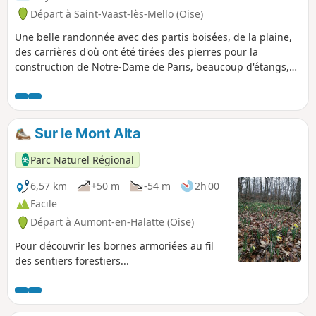
Départ à Saint-Vaast-lès-Mello (Oise)
Une belle randonnée avec des partis boisées, de la plaine,
des carrières d'où ont été tirées des pierres pour la
construction de Notre-Dame de Paris, beaucoup d'étangs,
deux lavoirs, deux chapelles, l'église de Saint-Vaast, la
Rivière le Théroin (affluent de l'Oise), le Ruisseau de Flandre
Sur le Mont Alta
Parc Naturel Régional
6,57 km
+50 m
-54 m
2h 00
Facile
Départ à Aumont-en-Halatte (Oise)
Pour découvrir les bornes armoriées au fil
des sentiers forestiers...