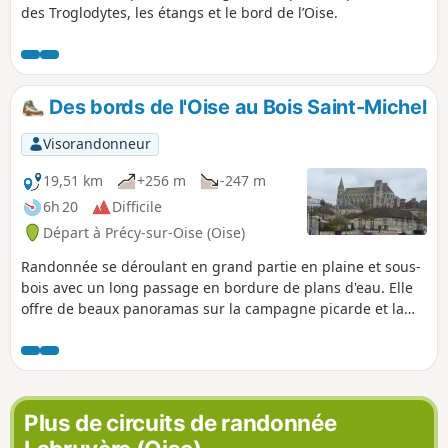
des Troglodytes, les étangs et le bord de l’Oise.
Des bords de l'Oise au Bois Saint-Michel
Visorandonneur
19,51 km
+256 m
-247 m
6h 20
Difficile
Départ à Précy-sur-Oise (Oise)
Randonnée se déroulant en grand partie en plaine et sous-
bois avec un long passage en bordure de plans d'eau. Elle
offre de beaux panoramas sur la campagne picarde et la
vallée de l'Oise. Les traversées de Précy-sur-Oise,
Blaincourt-lès-Précy, Saint-Leu-d'Esserent et Villers-sous-
Saint-Leu permettent de découvrir quelques joyaux
patrimoniaux de cette région.
Plus de circuits de randonnée