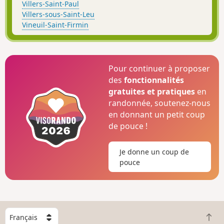
Villers-Saint-Paul
Villers-sous-Saint-Leu
Vineuil-Saint-Firmin
Pour continuer à proposer
des
fonctionnalités
gratuites et pratiques
en
randonnée, soutenez-nous
en donnant un petit coup
de pouce !
Je donne un coup de
pouce
C
R
h