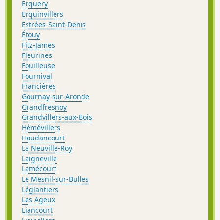
Erquery
Erquinvillers
Estrées-Saint-Denis
Étouy
Fitz-James
Fleurines
Fouilleuse
Fournival
Francières
Gournay-sur-Aronde
Grandfresnoy
Grandvillers-aux-Bois
Hémévillers
Houdancourt
La Neuville-Roy
Laigneville
Lamécourt
Le Mesnil-sur-Bulles
Léglantiers
Les Ageux
Liancourt