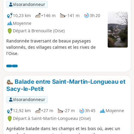
p
Visorandonneur
10,23 km
+146 m
-141 m
3h 20
Moyenne
Départ à Brenouille (Oise)
Randonnée traversant de beaux paysages
vallonnés, des villages calmes et les rives de
l'Oise.
Balade entre Saint-Martin-Longueau et
Sacy-le-Petit
Visorandonneur
12,92 km
+27 m
-27 m
3h 45
Moyenne
Départ à Saint-Martin-Longueau (Oise)
Agréable balade dans les champs et les bois où, avec un