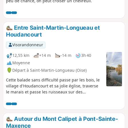
peu de chance, on peut croiser un chevreuil.
Entre Saint-Martin-Longueau et
Houdancourt
Visorandonneur
12,55 km
+14 m
-14 m
3h 40
Moyenne
Départ à Saint-Martin-Longueau (Oise)
Cette balade sans difficulté passe par les bois, le
village d'Houdancourt et sa jolie église, traverse
le marais et passe les ruisseaux sur des
passerelles.
Autour du Mont Calipet à Pont-Sainte-
Maxence