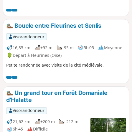
Clermont, s'élargissant progressivement
pour aller déboucher à Angy, dans la
vallée du Thérain, petite vallée étroite et
verdoyante.
Boucle entre Fleurines et Senlis
Visorandonneur
16,85 km
+92 m
-95 m
5h 05
Moyenne
Départ à Fleurines (Oise)
Petite randonnée avec visite de la cité médiévale.
Un grand tour en Forêt Domaniale
d'Halatte
Visorandonneur
21,62 km
+209 m
-212 m
6h 45
Difficile