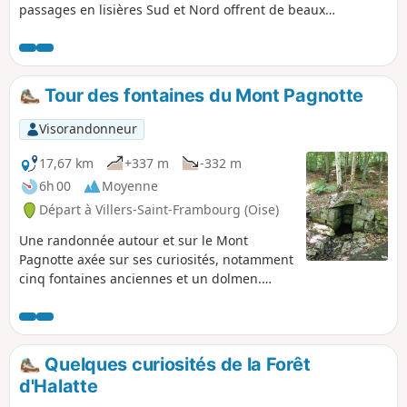
passages en lisières Sud et Nord offrent de beaux
panoramas sur le plateau agricole du Valois et la Vallée de
l'Oise.
Tour des fontaines du Mont Pagnotte
Visorandonneur
17,67 km
+337 m
-332 m
6h 00
Moyenne
Départ à Villers-Saint-Frambourg (Oise)
Une randonnée autour et sur le Mont
Pagnotte axée sur ses curiosités, notamment
cinq fontaines anciennes et un dolmen.
L'occasion de découvrir aussi une grande
diversité de biotopes forestiers. À voir :
Fontaine Blanche, Le Rocher au Sanglier,
Dolmen de Chancy, Fontaine du Pied Dufaux,
Quelques curiosités de la Forêt
Fontaine Saint-Barthélemy, Fontaine
d'Halatte
d'Yvillers et enfin Fontaine Aubert.