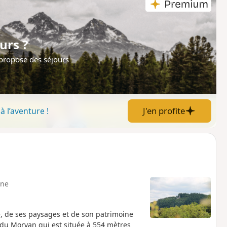
urs ?
 propose des séjours
J'en profite
à l’aventure !
ne
e, de ses paysages et de son patrimoine
 du Morvan qui est située à 554 mètres