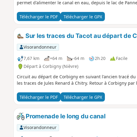
permet d'alimenter le canal en eau, depuis le lac de Panne
Télécharger le PDF
Télécharger le GPX
Sur les traces du Tacot au départ de 
Visorandonneur
7,67 km
+64 m
-64 m
2h 20
Facile
Départ à Corbigny (Nièvre)
Circuit au départ de Corbigny en suivant l'ancien tracé du 
les traces de Jules Renard à Chitry. Retour à Corbigny par 
Télécharger le PDF
Télécharger le GPX
Promenade le long du canal
Visorandonneur