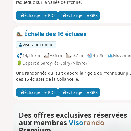
l’aqueduc sur la vallée de l’Yonne.
Télécharger le PDF
Télécharger le GPX
Échelle des 16 écluses
Visorandonneur
14,55 km
+85 m
-87 m
4h 25
Moyenn
Départ à Sardy-lès-Épiry (Nièvre)
Une randonnée qui suit d’abord la rigole de l’Yonne sur p
des 16 écluses de la Collancelle.
Télécharger le PDF
Télécharger le GPX
Des offres exclusives réservées
aux membres
Viso
rando
Premium