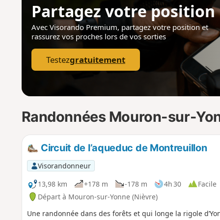
Partagez votre position
Avec Visorando Premium, partagez votre position
et
rassurez vos proches lors de vos sorties
Testez
gratuitement
Randonnées Mouron-sur-Yo
Circuit de l’aqueduc de Montreuillon
Visorandonneur
13,98 km
+178 m
-178 m
4h 30
Facile
Départ à Mouron-sur-Yonne (Nièvre)
Une randonnée dans des forêts et qui longe la rigole d’Yo