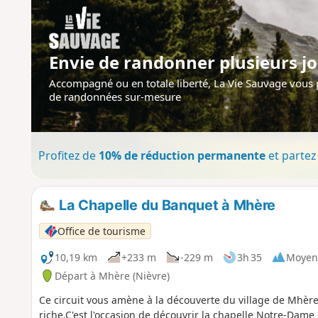
Envie de randonner plusieurs jo
Accompagné ou en totale liberté, La Vie Sauvage vous
de randonnées sur-mesure
Profitez de
10% de réduction permanente
et partez 
La Chapelle du Banquet à Mhère
Office de tourisme
10,19 km
+233 m
-229 m
3h 35
Moyen
Départ à Mhère (Nièvre)
Ce circuit vous amène à la découverte du village de Mhèr
riche.C'est l'occasion de découvrir la chapelle Notre-Dame