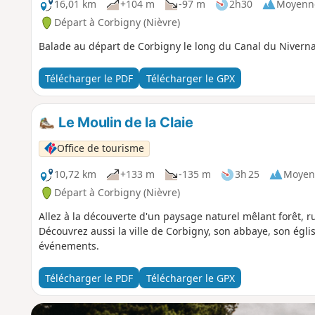
16,01 km
+104 m
-97 m
2h30
Moyenn
Départ à Corbigny (Nièvre)
Balade au départ de Corbigny le long du Canal du Niverna
Télécharger le PDF
Télécharger le GPX
Le Moulin de la Claie
Office de tourisme
10,72 km
+133 m
-135 m
3h 25
Moyen
Départ à Corbigny (Nièvre)
Allez à la découverte d'un paysage naturel mêlant forêt, r
Découvrez aussi la ville de Corbigny, son abbaye, son égl
événements.
Télécharger le PDF
Télécharger le GPX