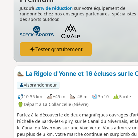
Jusqu’à
20% de réduction
sur votre équipement de
randonnée chez nos enseignes partenaires, spécialistes
des sports outdoor.
Tester gratuitement
La Rigole d'Yonne et 16 écluses sur le 
Visorandonneur
10,55 km
+45 m
-46 m
3h 10
Facile
Départ à La Collancelle (Nièvre)
Partez à la découverte de deux magnifiques ouvrages d'art
l'Échelle de Sardy-les-Epiry, sur le Canal du Nivernais, et
le Canal du Nivernais sur une Voie Verte. Vous admirez une
peu plus de 3 km. Votre marche continue en surplomb du c