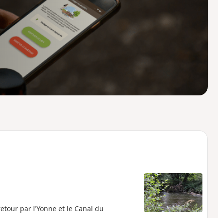
o
a
i
m
p
etour par l'Yonne et le Canal du