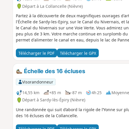
Départ à La Collancelle (Nièvre)
Partez à la découverte de deux magnifiques ouvrages d'art
l'Échelle de Sardy-les-Epiry, sur le Canal du Nivernais, et
le Canal du Nivernais sur une Voie Verte. Vous admirez une
peu plus de 3 km. Votre marche continue en surplomb du c
permet d'alimenter le canal en eau, depuis le lac de Panne
Télécharger le PDF
Télécharger le GPX
Échelle des 16 écluses
Visorandonneur
14,55 km
+85 m
-87 m
4h 25
Moyenn
Départ à Sardy-lès-Épiry (Nièvre)
Une randonnée qui suit d’abord la rigole de l’Yonne sur p
des 16 écluses de la Collancelle.
Télécharger le PDF
Télécharger le GPX