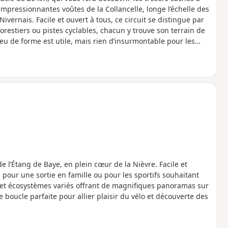
impressionnantes voûtes de la Collancelle, longe l’échelle des
Nivernais. Facile et ouvert à tous, ce circuit se distingue par
forestiers ou pistes cyclables, chacun y trouve son terrain de
u de forme est utile, mais rien d’insurmontable pour les
llier plaisir du vélo, découverte du patrimoine nivernais, et
de l’Étang de Baye, en plein cœur de la Nièvre. Facile et
l pour une sortie en famille ou pour les sportifs souhaitant
s et écosystèmes variés offrant de magnifiques panoramas sur
e boucle parfaite pour allier plaisir du vélo et découverte des