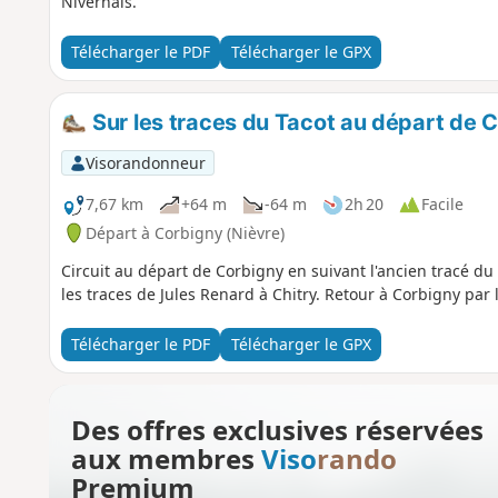
Nivernais.
Télécharger le PDF
Télécharger le GPX
Sur les traces du Tacot au départ de 
Visorandonneur
7,67 km
+64 m
-64 m
2h 20
Facile
Départ à Corbigny (Nièvre)
Circuit au départ de Corbigny en suivant l'ancien tracé du 
les traces de Jules Renard à Chitry. Retour à Corbigny par 
Télécharger le PDF
Télécharger le GPX
Des offres exclusives réservées
aux membres
Viso
rando
Premium