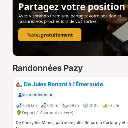
Partagez votre position
Avec Visorando Premium, partagez votre position
et
rassurez vos proches lors de vos sorties
Testez
gratuitement
Randonnées Pazy
De Jules Renard à l'Émeraude
Visorandonneur
7,86 km
+72 m
-69 m
2h 25
Facile
Départ à Chaumot (Nièvre)
De Chitry-les-Mines, patrie de Jules Renard à Corbigny et r