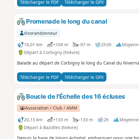
Télécharger le PDF
Télécharger le GPX
Promenade le long du canal
Visorandonneur
16,01 km
+104 m
-97 m
2h30
Moyenn
Départ à Corbigny (Nièvre)
Balade au départ de Corbigny le long du Canal du Niverna
Télécharger le PDF
Télécharger le GPX
Boucle de l'Échelle des 16 écluses
Association / Club / AMM
20,13 km
+133 m
-133 m
2h
Moyenne
Départ à Bazolles (Nièvre)
Depuis la base de loisirs Activital, embarquez pour une bo