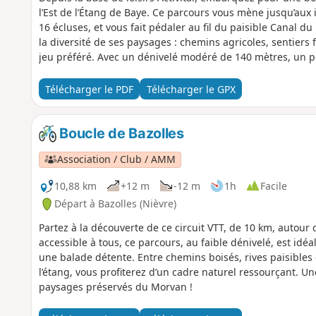
l’Est de l’Étang de Baye. Ce parcours vous mène jusqu’aux 
16 écluses, et vous fait pédaler au fil du paisible Canal du 
la diversité de ses paysages : chemins agricoles, sentiers 
jeu préféré. Avec un dénivelé modéré de 140 mètres, un pe
amateurs de balades sportives. C'est la sortie idéale pour a
bol d’air en pleine nature !
Télécharger le PDF
Télécharger le GPX
Boucle de Bazolles
Association / Club / AMM
10,88 km
+12 m
-12 m
1h
Facile
Départ à Bazolles (Nièvre)
Partez à la découverte de ce circuit VTT, de 10 km, autour 
accessible à tous, ce parcours, au faible dénivelé, est idéa
une balade détente. Entre chemins boisés, rives paisible
l’étang, vous profiterez d’un cadre naturel ressourçant. Un
paysages préservés du Morvan !