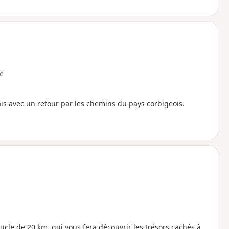
e
is avec un retour par les chemins du pays corbigeois.
ucle de 20 km, qui vous fera découvrir les trésors cachés à