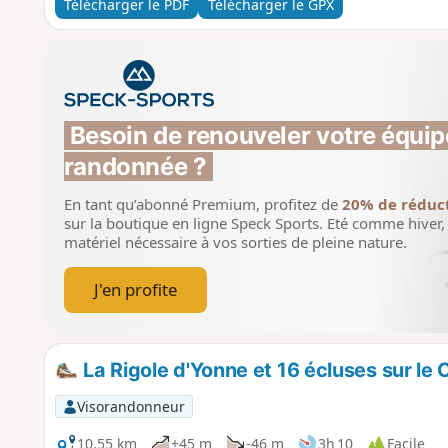
Télécharger le PDF
Télécharger le GPX
Besoin de renouveler votre équip
randonnée ?
En tant qu’abonné Premium, profitez de
20% de réduc
sur la boutique en ligne Speck Sports.
Eté comme hiver, 
matériel nécessaire à vos sorties de pleine nature.
J'en profite
La Rigole d'Yonne et 16 écluses sur le 
Visorandonneur
10,55 km
+45 m
-46 m
3h 10
Facile