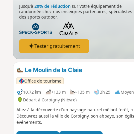
Jusqu’à
20% de réduction
sur votre équipement de
randonnée chez nos enseignes partenaires, spécialistes
des sports outdoor.
Tester gratuitement
Le Moulin de la Claie
Office de tourisme
10,72 km
+133 m
-135 m
3h 25
Moyen
Départ à Corbigny (Nièvre)
Allez à la découverte d'un paysage naturel mêlant forêt, r
Découvrez aussi la ville de Corbigny, son abbaye, son égl
événements.