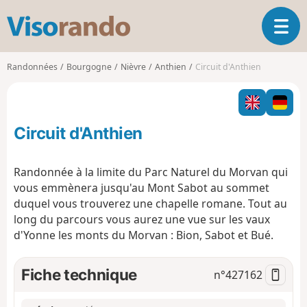
V
O
i
u
s
v
o
Randonnées
Bourgogne
Nièvre
Anthien
Circuit d'Anthien
r
r
i
a
r
n
l
d
Circuit d'Anthien
a
o
n
a
Randonnée à la limite du Parc Naturel du Morvan qui
v
vous emmènera jusqu'au Mont Sabot au sommet
i
duquel vous trouverez une chapelle romane. Tout au
g
long du parcours vous aurez une vue sur les vaux
a
t
d'Yonne les monts du Morvan : Bion, Sabot et Bué.
i
o
Fiche technique
n°
427162
n