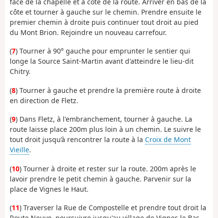
face de la chapelle et à coté de la route. Arriver en bas de la
côte et tourner à gauche sur le chemin. Prendre ensuite le
premier chemin à droite puis continuer tout droit au pied
du Mont Brion. Rejoindre un nouveau carrefour.
(
7
) Tourner à 90° gauche pour emprunter le sentier qui
longe la Source Saint-Martin avant d'atteindre le lieu-dit
Chitry.
(
8
) Tourner à gauche et prendre la première route à droite
en direction de Fletz.
(
9
) Dans Fletz, à l'embranchement, tourner à gauche. La
route laisse place 200m plus loin à un chemin. Le suivre le
tout droit jusqu’à rencontrer la route à la
Croix de Mont
Vieille
.
(
10
) Tourner à droite et rester sur la route. 200m après le
lavoir prendre le petit chemin à gauche. Parvenir sur la
place de Vignes le Haut.
(
11
) Traverser la Rue de Compostelle et prendre tout droit la
Route Neuve, poursuivre jusqu'au village de Vignes le Bas.