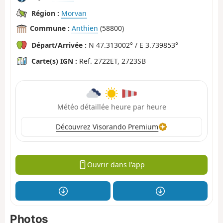
Région :
Morvan
Commune :
Anthien
(58800)
Départ/Arrivée :
N 47.313002° / E 3.739853°
Carte(s) IGN :
Ref. 2722ET, 2723SB
Météo détaillée heure par heure
Découvrez Visorando Premium
Ouvrir dans l'app
Photos