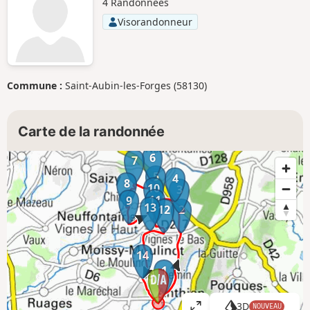
4 Randonnées
Visorandonneur
Commune :
Saint-Aubin-les-Forges (58130)
Carte de la randonnée
6
7
5
4
8
10
3
11
9
13
12
2
14
1
3D
NOUVEAU