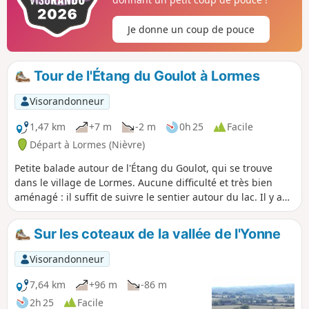
Je donne un coup de pouce
Tour de l'Étang du Goulot à Lormes
Visorandonneur
1,47 km
+7 m
-2 m
0h 25
Facile
Départ à Lormes (Nièvre)
Petite balade autour de l'Étang du Goulot, qui se trouve
dans le village de Lormes. Aucune difficulté et très bien
aménagé : il suffit de suivre le sentier autour du lac. Il y a
des tables de pique-nique, bancs, transats et un parcours
de santé.
Sur les coteaux de la vallée de l'Yonne
Visorandonneur
7,64 km
+96 m
-86 m
2h 25
Facile