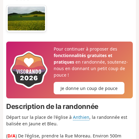
Pour continuer à proposer des
fonctionnalités gratuites et
pratiques
en randonnée, soutenez-
nous en donnant un petit coup de
pouce !
Je donne un coup de pouce
Description de la randonnée
Départ sur la place de l'église à
Anthien
, la randonnée est
balisée en Jaune et Bleu.
(
D/A
) De l'église, prendre la Rue Moreau. Environ 500m