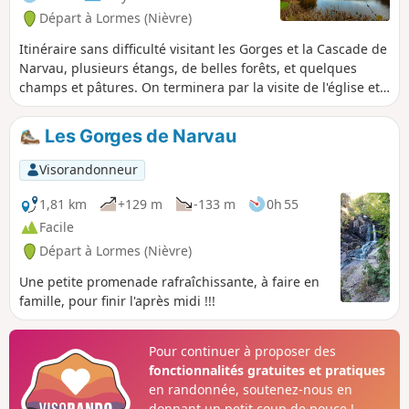
Départ à Lormes (Nièvre)
Itinéraire sans difficulté visitant les Gorges et la Cascade de
Narvau, plusieurs étangs, de belles forêts, et quelques
champs et pâtures. On terminera par la visite de l'église et
du point de vue panoramique du Mont Saint-
Alban.Nécessite un bon sens de l’orientation et, si possible,
Les Gorges de Narvau
l’utilisation de la trace gpx.
Visorandonneur
1,81 km
+129 m
-133 m
0h 55
Facile
Départ à Lormes (Nièvre)
Une petite promenade rafraîchissante, à faire en
famille, pour finir l'après midi !!!
Pour continuer à proposer des
fonctionnalités gratuites et pratiques
en randonnée, soutenez-nous en
donnant un petit coup de pouce !