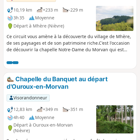
10,19 km
+233 m
-229 m
3h 35
Moyenne
Départ à Mhère (Nièvre)
Ce circuit vous amène à la découverte du village de Mhère,
de ses paysages et de son patrimoine riche.C'est l'occasion
de découvrir la chapelle Notre-Dame du Morvan qui est
située à 554 mètres d'altitude au sommet d'une colline avec
une superbe vue panoramique. Elle domine les régions
avoisinantes et le village de Mhère. Une des collines que
l'on aperçoit est surnommée "le crocodile".
Chapelle du Banquet au départ
d'Ouroux-en-Morvan
Visorandonneur
12,83 km
+349 m
-351 m
4h 40
Moyenne
Départ à Ouroux-en-Morvan
(Nièvre)