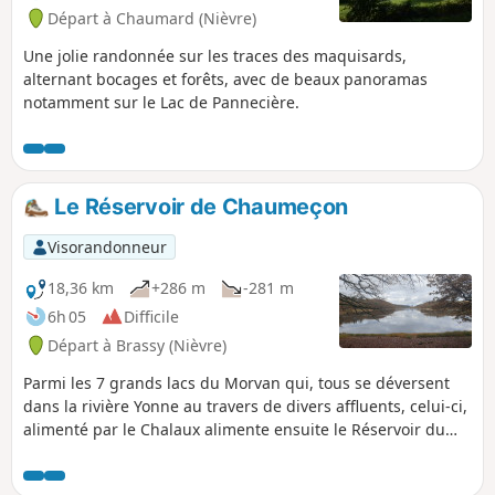
Départ à Chaumard (Nièvre)
Une jolie randonnée sur les traces des maquisards,
alternant bocages et forêts, avec de beaux panoramas
notamment sur le Lac de Pannecière.
Le Réservoir de Chaumeçon
Visorandonneur
18,36 km
+286 m
-281 m
6h 05
Difficile
Départ à Brassy (Nièvre)
Parmi les 7 grands lacs du Morvan qui, tous se déversent
dans la rivière Yonne au travers de divers affluents, celui-ci,
alimenté par le Chalaux alimente ensuite le Réservoir du
Crescent. Les eaux recueillies tout au long du cheminement
viennent grossir la Cure. Ce système permet de réguler