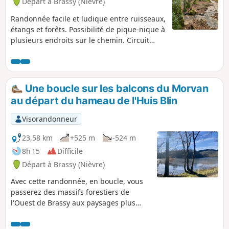
Départ à Brassy (Nièvre)
fréquentées et par des chemins.
Randonnée facile et ludique entre ruisseaux,
étangs et forêts. Possibilité de pique-nique à
plusieurs endroits sur le chemin. Circuit
faisable avec des enfants. Itinéraire souvent
humide avec quelques traversées (faciles) de
ruisseaux, prévoir des chaussures adaptées.
Une boucle sur les balcons du Morvan
au départ du hameau de l'Huis Blin
Visorandonneur
23,58 km
+525 m
-524 m
8h 15
Difficile
Départ à Brassy (Nièvre)
Avec cette randonnée, en boucle, vous
passerez des massifs forestiers de
l'Ouest de Brassy aux paysages plus
ouverts du secteur de Gâcogne et
Vauclaix, avec des vues dégagées vers