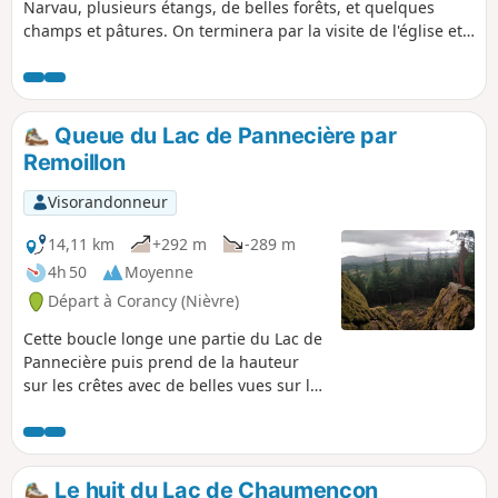
Narvau, plusieurs étangs, de belles forêts, et quelques
champs et pâtures. On terminera par la visite de l'église et
du point de vue panoramique du Mont Saint-
Alban.Nécessite un bon sens de l’orientation et, si possible,
l’utilisation de la trace gpx.
Queue du Lac de Pannecière par
Remoillon
Visorandonneur
14,11 km
+292 m
-289 m
4h 50
Moyenne
Départ à Corancy (Nièvre)
Cette boucle longe une partie du Lac de
Pannecière puis prend de la hauteur
sur les crêtes avec de belles vues sur les
monts du Morvan, avant de
redescendre à travers bois sur la partie
du lac où se jette l'Yonne. Elle passe à
proximité d'un promontoire rocheux
Le huit du Lac de Chaumençon