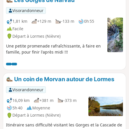
Visorandonneur
1,81 km
+129 m
-133 m
0h 55
Facile
Départ à Lormes (Nièvre)
Une petite promenade rafraîchissante, à faire en
famille, pour finir l'après midi !!!
Un coin de Morvan autour de Lormes
Visorandonneur
16,09 km
+381 m
-373 m
5h 40
Moyenne
Départ à Lormes (Nièvre)
Itinéraire sans difficulté visitant les Gorges et la Cascade de