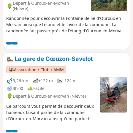
de ces époques révolues. Ressentez l'histoire, l'émotion
Départ à Ouroux-en-Morvan
palpable de ces lieux chargés de mémoire. Cette immersion
(Nièvre)
inoubliable vous transporte dans le passé du Morvan, un
Randonnée pour découvrir la Fontaine Bellie d'Ouroux en
voyage hors du temps, une aventure à chaque pas.
Morvan ainsi que l'étang et le lavoir de la commune. La
randonnée fait passer près de l'étang d'Ouroux-en-Morvan
ainsi que du lavoir du village.
La gare de Cœuzon-Savelot
Association / Club / AMM
9,26 km
+122 m
-124 m
3h 00
Facile
Départ à Ouroux-en-Morvan (Nièvre)
Ce parcours vous permet de découvrir deux
hameaux faisant partie de la commune
d'Ouroux-en-Morvan ainsi qu'une partie très
intéressante du Chemin du Tacot. Vous
pourrez ainsi, lors de la seconde partie de ce