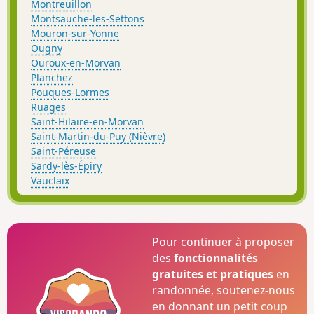
Montreuillon
Montsauche-les-Settons
Mouron-sur-Yonne
Ougny
Ouroux-en-Morvan
Planchez
Pouques-Lormes
Ruages
Saint-Hilaire-en-Morvan
Saint-Martin-du-Puy (Nièvre)
Saint-Péreuse
Sardy-lès-Épiry
Vauclaix
Pour continuer à proposer
des
fonctionnalités
gratuites et pratiques
en
randonnée, soutenez-nous
en donnant un petit coup