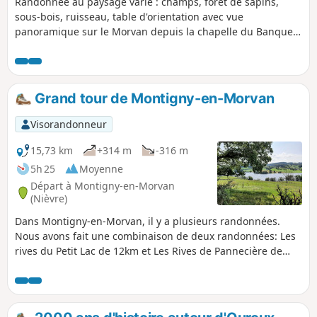
Randonnée au paysage varié : champs, forêt de sapins,
sous-bois, ruisseau, table d'orientation avec vue
panoramique sur le Morvan depuis la chapelle du Banquet.
Le circuit existe en version imprimée à l'Office de Tourisme
d'Ouroux-en-Morvan.
Grand tour de Montigny-en-Morvan
Visorandonneur
15,73 km
+314 m
-316 m
5h 25
Moyenne
Départ à Montigny-en-Morvan
(Nièvre)
Dans Montigny-en-Morvan, il y a plusieurs randonnées.
Nous avons fait une combinaison de deux randonnées: Les
rives du Petit Lac de 12km et Les Rives de Pannecière de
8km.