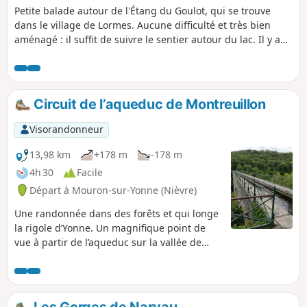
Petite balade autour de l'Étang du Goulot, qui se trouve
dans le village de Lormes. Aucune difficulté et très bien
aménagé : il suffit de suivre le sentier autour du lac. Il y a
des tables de pique-nique, bancs, transats et un parcours
de santé.
Circuit de l’aqueduc de Montreuillon
Visorandonneur
13,98 km
+178 m
-178 m
4h 30
Facile
Départ à Mouron-sur-Yonne (Nièvre)
Une randonnée dans des forêts et qui longe
la rigole d’Yonne. Un magnifique point de
vue à partir de l’aqueduc sur la vallée de
l’Yonne.
Les Gorges de Narvau