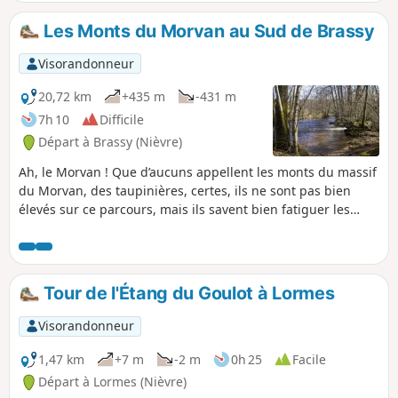
l'Yonne, l'enfant terrible de la Seine comme les Icaunais
aiment le rappeler.
Les Monts du Morvan au Sud de Brassy
Visorandonneur
20,72 km
+435 m
-431 m
7h 10
Difficile
Départ à Brassy (Nièvre)
Ah, le Morvan ! Que d’aucuns appellent les monts du massif
du Morvan, des taupinières, certes, ils ne sont pas bien
élevés sur ce parcours, mais ils savent bien fatiguer les
mollets. Randonnée au milieu des forêts de Douglas, hêtres
et autres feuillus sur des chemins sablonneux ou
granitiques suivant les endroits, avec ou sans tapis végétal,
mais avec une vie animale et végétale intense, celle-ci offre
Tour de l'Étang du Goulot à Lormes
de très beaux points de vue depuis ces collines aux
horizons intéressants.
Visorandonneur
1,47 km
+7 m
-2 m
0h 25
Facile
Départ à Lormes (Nièvre)