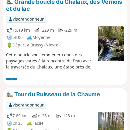
Grande boucle du Chalaux, des Vernois
et du lac
Visorandonneur
15,19 km
+229 m
-229 m
5h 00
Moyenne
Départ à Brassy (Nièvre)
Cette boucle vous emmènera dans des
paysages variés à la rencontre de l'eau avec
la traversée du Chalaux, une étape près de
l'Étang des Vernois, un passage le long du
Lac de Chaumeçon et de multiples petits
ruisseaux, par-dessus lesquels il vous
faudra parfois sauter ! Vous traverserez
Tour du Ruisseau de la Chaume
aussi plusieurs hameaux. Alternance de
sous-bois et de passages plus ouverts. La
Visorandonneur
randonnée peut se faire dans les deux sens.
À part les 200 premiers mètres sur la D6, la
7,89 km
+128 m
-128 m
randonnée ne passe que par des petites
2h 35
Facile
routes communales généralement peu