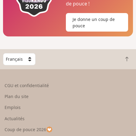
de pouce !
Je donne un coup de
pouce
C
R
h
e
o
t
i
o
s
CGU et confidentialité
u
i
r
s
Plan du site
e
s
n
e
Emplois
h
z
Actualités
a
u
u
n
Coup de pouce 2026
t
p