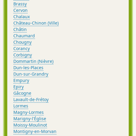
Brassy
Cervon
Chalaux
Château-Chinon (Ville)
Châtin
Chaumard
Chougny
Corancy
Corbigny
Dommartin (Nièvre)
Dun-les-Places
Dun-sur-Grandry
Empury
Epiry
Gâcogne
Lavault-de-Frétoy
Lormes
Magny-Lormes
Marigny-l'Église
Moissy-Moulinot
Montigny-en-Morvan