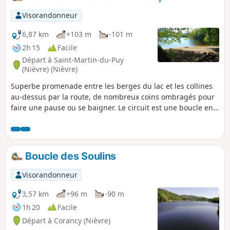
aménagé offrant une superbe vue sur
Château-Chinon et les monts du
Visorandonneur
Morvan.
6,87 km
+103 m
-101 m
2h 15
Facile
Départ à Saint-Martin-du-Puy
(Nièvre) (Nièvre)
Superbe promenade entre les berges du lac et les collines
au-dessus par la route, de nombreux coins ombragés pour
faire une pause ou se baigner. Le circuit est une boucle en
huit : on peut donc faire les deux parties ou une seule au
choix.
Boucle des Soulins
Visorandonneur
3,57 km
+96 m
-90 m
1h 20
Facile
Départ à Corancy (Nièvre)