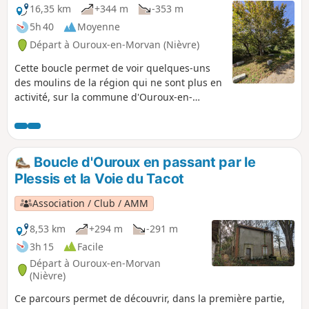
s'est déplacé à Liernais, en Côte-d'Or. Ce
16,35 km
+344 m
-353 m
"point européen" est représenté par un
5h 40
Moyenne
morceau de granit et vous trouverez tout au
Départ à Ouroux-en-Morvan (Nièvre)
long du trajet des panneaux expliquant le
rôle de la Zone Euro.
Cette boucle permet de voir quelques-uns
des moulins de la région qui ne sont plus en
activité, sur la commune d'Ouroux-en-
Morvan. Il va aussi vous permettre de
découvrir quelques-uns des hameaux de la
commune.
Boucle d'Ouroux en passant par le
Plessis et la Voie du Tacot
Association / Club / AMM
8,53 km
+294 m
-291 m
3h 15
Facile
Départ à Ouroux-en-Morvan
(Nièvre)
Ce parcours permet de découvrir, dans la première partie,