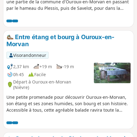
une partie de la commune d'Ouroux-en-Morvan en passant
par le hameau du Plessis, puis de Savelot, pour dans la
deuxième partie du parcours, vous offrir de randonner sur
le Chemin du Tacot qui allait de Corbigny à Seaulieu en voie
unique. Vous passez devant l'ancienne gare de Cœuzon
ainsi que sur le pont-tunnel enjambant Le Chalaux. Vous
Entre étang et bourg à Ouroux-en-
aurez ainsi l'occasion de voir la reproduction presque à
Morvan
l'identique en taille réelle, de l'ancienne locomotive du
Tacot. Vous continuerez en passant sous des voûtes
Visorandonneur
végétales pour finir en longeant l'Étang d'Ouroux. Vous
pourrez également admirez devant la salle des fêtes, le
2,37 km
+19 m
-19 m
wagon bleu qui a la particularité d'être à écartement
0h 45
Facile
métrique comme l'était le Tacot.
Départ à Ouroux-en-Morvan
(Nièvre)
Une petite promenade pour découvrir Ouroux-en-Morvan,
son étang et ses zones humides, son bourg et son histoire.
Accessible à tous, cette agréable balade ravira toute la
famille.