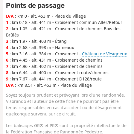
Points de passage
D/A
: km 0 - alt. 453 m - Place du village
1
: km 0.18 - alt. 441 m - Croisement commun Aller/Retour
2
: km 1.05 - alt. 421 m - Croisement de chemins Bois des
Brûlés
3
: km 1.97 - alt. 403 m - Étang
4
: km 2.68 - alt. 398 m - Hameaux
5
: km 3.16 - alt. 384 m - Croisement -
Château de Vésigneux
6
: km 4.45 - alt. 431 m - Croisement de chemins
7
: km 4.96 - alt. 402 m - Croisement de chemins
8
: km 6.44 - alt. 400 m - Croisement route/chemins
9
: km 7.67 - alt. 441 m - Croisement D128/route
D/A
: km 8.51 - alt. 453 m - Place du village
Soyez toujours prudent et prévoyant lors d'une randonnée.
Visorando et l'auteur de cette fiche ne pourront pas être
tenus responsables en cas d'accident ou de désagrément
quelconque survenu sur ce circuit.
Les balisages GR® et PR® sont la propriété intellectuelle de
la Fédération Française de Randonnée Pédestre.