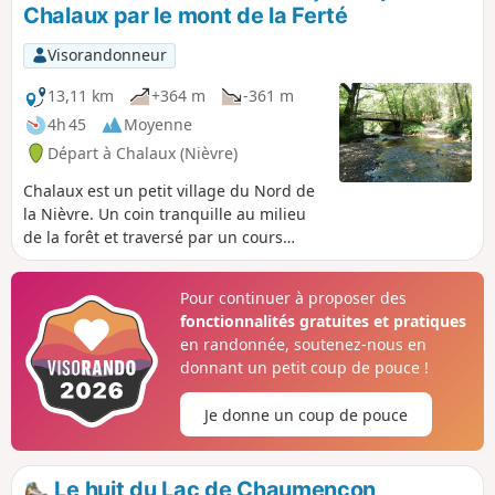
Chalaux par le mont de la Ferté
Visorandonneur
13,11 km
+364 m
-361 m
4h 45
Moyenne
Départ à Chalaux (Nièvre)
Chalaux est un petit village du Nord de
la Nièvre. Un coin tranquille au milieu
de la forêt et traversé par un cours
d'eau parcourant les fonds de vallon. La
randonnée commence par une simple
Pour continuer à proposer des
mais longue montée. Viennent ensuite
fonctionnalités gratuites et pratiques
un passage discret à proximité du
en randonnée, soutenez-nous en
Réservoir de Chaumeçon et une fin dans
donnant un petit coup de pouce !
la quiétude le long de la rivière.
Je donne un coup de pouce
Le huit du Lac de Chaumençon