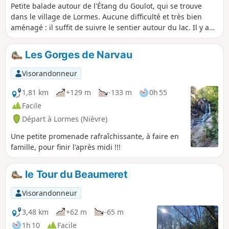
Petite balade autour de l'Étang du Goulot, qui se trouve
dans le village de Lormes. Aucune difficulté et très bien
aménagé : il suffit de suivre le sentier autour du lac. Il y a
des tables de pique-nique, bancs, transats et un parcours
de santé.
Les Gorges de Narvau
Visorandonneur
1,81 km
+129 m
-133 m
0h 55
Facile
Départ à Lormes (Nièvre)
Une petite promenade rafraîchissante, à faire en
famille, pour finir l'après midi !!!
le Tour du Beaumeret
Visorandonneur
3,48 km
+62 m
-65 m
1h 10
Facile