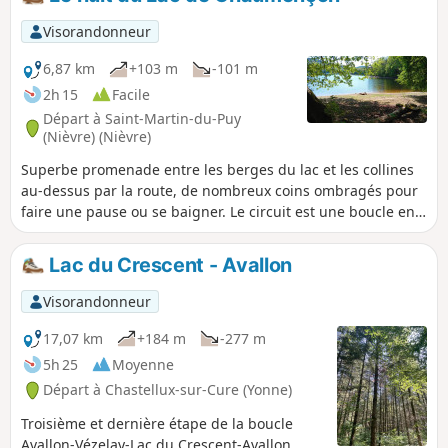
Visorandonneur
6,87 km
+103 m
-101 m
2h 15
Facile
Départ à Saint-Martin-du-Puy
(Nièvre) (Nièvre)
Superbe promenade entre les berges du lac et les collines
au-dessus par la route, de nombreux coins ombragés pour
faire une pause ou se baigner. Le circuit est une boucle en
huit : on peut donc faire les deux parties ou une seule au
choix.
Lac du Crescent - Avallon
Visorandonneur
17,07 km
+184 m
-277 m
5h 25
Moyenne
Départ à Chastellux-sur-Cure (Yonne)
Troisième et dernière étape de la boucle
Avallon-Vézelay-Lac du Crescent-Avallon.