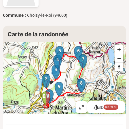
Commune :
Choisy-le-Roi (94600)
Carte de la randonnée
5
6
7
4
3
2
8
9
1
3D
NOUVEAU
A
Attributions
ff
i
c