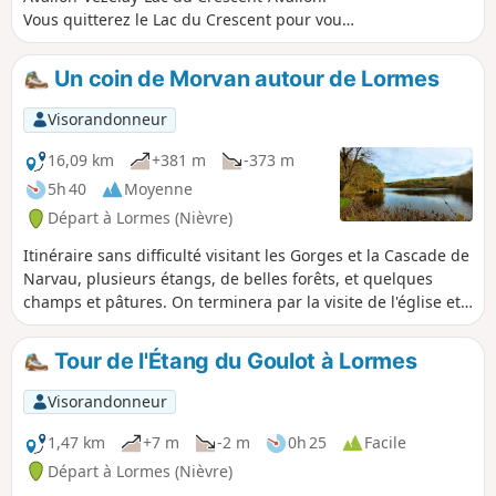
Vous quitterez le Lac du Crescent pour vous
enfoncer une dernière fois dans la
campagne et les forêts du Morvan. Cette
Un coin de Morvan autour de Lormes
dernière étape de la boucle nous ramène
après un bon parcours à Avallon où vous
Visorandonneur
retrouverez la rivière du Cousin.
16,09 km
+381 m
-373 m
5h 40
Moyenne
Départ à Lormes (Nièvre)
Itinéraire sans difficulté visitant les Gorges et la Cascade de
Narvau, plusieurs étangs, de belles forêts, et quelques
champs et pâtures. On terminera par la visite de l'église et
du point de vue panoramique du Mont Saint-
Alban.Nécessite un bon sens de l’orientation et, si possible,
Tour de l'Étang du Goulot à Lormes
l’utilisation de la trace gpx.
Visorandonneur
1,47 km
+7 m
-2 m
0h 25
Facile
Départ à Lormes (Nièvre)