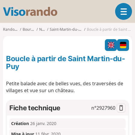
V
O
i
u
s
v
o
Randonnées
Bourgogne
Nièvre
Saint-Martin-du-Puy (Nièvre)
Boucle à partir de Saint Martin-du-Puy
r
r
i
a
r
n
l
d
Boucle à partir de Saint Martin-du-
a
o
n
Puy
a
v
Petite balade avec de belles vues, des traversées de
i
villages et vue sur un château.
g
a
t
Fiche technique
n°
2927960
i
o
n
Création
26 janv. 2020
Mise à jour
11 févr. 2020