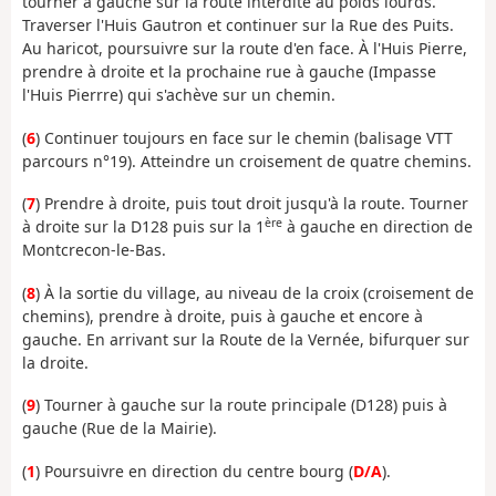
tourner à gauche sur la route interdite au poids lourds.
Traverser l'Huis Gautron et continuer sur la Rue des Puits.
Au haricot, poursuivre sur la route d'en face. À l'Huis Pierre,
prendre à droite et la prochaine rue à gauche (Impasse
l'Huis Pierrre) qui s'achève sur un chemin.
(
6
) Continuer toujours en face sur le chemin (balisage VTT
parcours n°19). Atteindre un croisement de quatre chemins.
(
7
) Prendre à droite, puis tout droit jusqu'à la route. Tourner
ère
à droite sur la D128 puis sur la 1
à gauche en direction de
Montcrecon-le-Bas.
(
8
) À la sortie du village, au niveau de la croix (croisement de
chemins), prendre à droite, puis à gauche et encore à
gauche. En arrivant sur la Route de la Vernée, bifurquer sur
la droite.
(
9
) Tourner à gauche sur la route principale (D128) puis à
gauche (Rue de la Mairie).
(
1
) Poursuivre en direction du centre bourg (
D/A
).