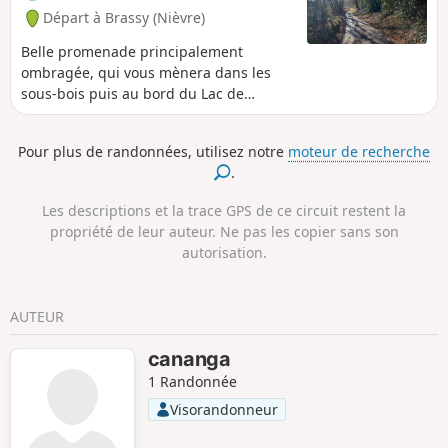
Départ à Brassy (Nièvre)
Belle promenade principalement
ombragée, qui vous mènera dans les
sous-bois puis au bord du Lac de
Chaumeçon, avant de remonter le long
d'un ruisseau. Quelques passages en
Pour plus de randonnées, utilisez notre
moteur de recherche
surplomb du lac lors desquels il est
.
nécessaire de faire attention aux
enfants, et un passage raide, mais
Les descriptions et la trace GPS de ce circuit restent la
plutôt court, sur le chemin du retour.
propriété de leur auteur. Ne pas les copier sans son
autorisation.
AUTEUR
cananga
1 Randonnée
Visorandonneur