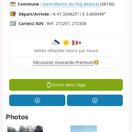
Commune :
Saint-Martin-du-Puy (Nièvre)
(58140)
Départ/Arrivée :
N 47.334825° / E 3.869048°
Carte(s) IGN :
Ref. 2722ET, 2723SB
Météo détaillée heure par heure
Découvrez Visorando Premium
Ouvrir dans l'app
Photos