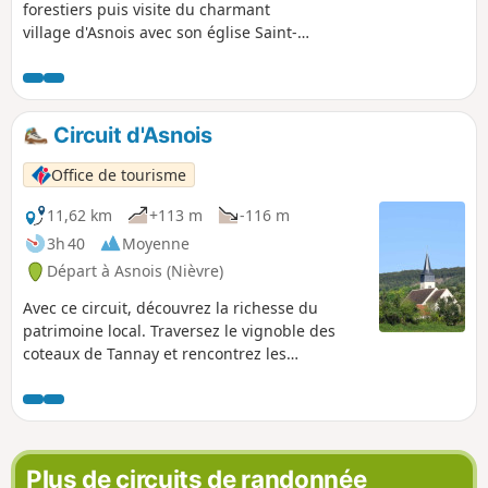
forestiers puis visite du charmant
village d'Asnois avec son église Saint-
Loup, son château, son lavoir et son coin
baignade.
Circuit d'Asnois
Office de tourisme
11,62 km
+113 m
-116 m
3h 40
Moyenne
Départ à Asnois (Nièvre)
Avec ce circuit, découvrez la richesse du
patrimoine local. Traversez le vignoble des
coteaux de Tannay et rencontrez les
producteurs de ce fameux cépage nommé le
"Melon". Longez la célèbre voie navigable, le
Canal du Nivernais et avec un peu de chance,
au détour d'une écluse, vous verrez un bateau
passer une écluse. Découvrez l'Église Saint-
Plus de circuits de randonnée