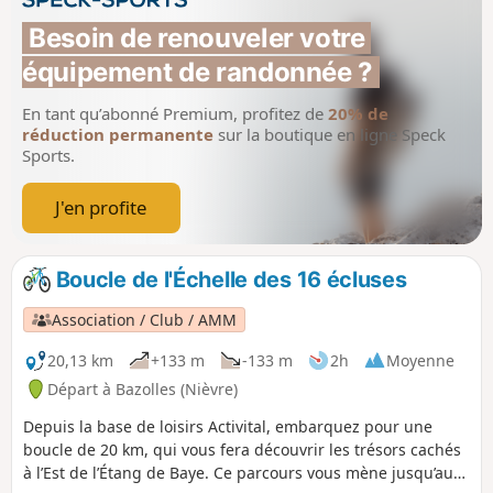
Besoin de renouveler votre 
équipement de randonnée ?
En tant qu’abonné Premium, profitez de
20% de
réduction permanente
sur la boutique en ligne Speck
Sports.
J'en profite
Boucle de l'Échelle des 16 écluses
Association / Club / AMM
20,13 km
+133 m
-133 m
2h
Moyenne
Départ à Bazolles (Nièvre)
Depuis la base de loisirs Activital, embarquez pour une
boucle de 20 km, qui vous fera découvrir les trésors cachés
à l’Est de l’Étang de Baye. Ce parcours vous mène jusqu’aux