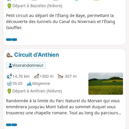
Départ à Bazolles (Nièvre)
Petit circuit au départ de l'Étang de Baye, permettant la
découverte des tunnels du Canal du Nivernais et l'Étang
Gouffier.
Circuit d'Anthien
Visorandonneur
14,76 km
+300 m
-307 m
5h 05
Moyenne
Départ à Anthien (Nièvre)
Randonnée à la limite du Parc Naturel du Morvan qui vous
emmènera jusqu'au Mont Sabot au sommet duquel vous
trouverez une chapelle romane. Tout au long du parcours
vous aurez une vue sur les vaux d'Yonne les monts du
Morvan : Bion, Sabot et Bué.