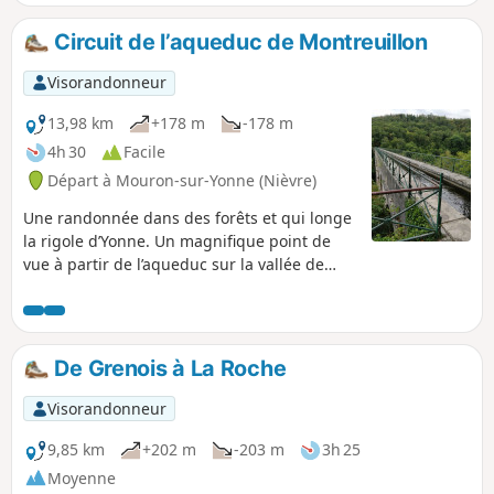
Circuit de l’aqueduc de Montreuillon
Visorandonneur
13,98 km
+178 m
-178 m
4h 30
Facile
Départ à Mouron-sur-Yonne (Nièvre)
Une randonnée dans des forêts et qui longe
la rigole d’Yonne. Un magnifique point de
vue à partir de l’aqueduc sur la vallée de
l’Yonne.
De Grenois à La Roche
Visorandonneur
9,85 km
+202 m
-203 m
3h 25
Moyenne