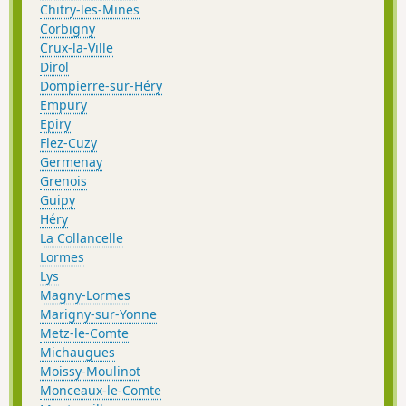
Chitry-les-Mines
Corbigny
Crux-la-Ville
Dirol
Dompierre-sur-Héry
Empury
Epiry
Flez-Cuzy
Germenay
Grenois
Guipy
Héry
La Collancelle
Lormes
Lys
Magny-Lormes
Marigny-sur-Yonne
Metz-le-Comte
Michaugues
Moissy-Moulinot
Monceaux-le-Comte