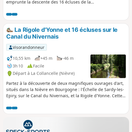
emprunte la descente des 16 écluses de la
Collancelle.
La Rigole d'Yonne et 16 écluses sur le
Canal du Nivernais
Visorandonneur
10,55 km
+45 m
-46 m
3h 10
Facile
Départ à La Collancelle (Nièvre)
Partez à la découverte de deux magnifiques ouvrages d'art,
situés dans la Nièvre en Bourgogne : l'Échelle de Sardy-les-
Epiry, sur le Canal du Nivernais, et la Rigole d'Yonne. Cette
promenade, longe le Canal du Nivernais sur une Voie Verte.
Vous admirez une enfilade d'écluses, 16 au total sur un peu
plus de 3 km. Votre marche continue en surplomb du canal,
au bord de la rigole d'Yonne, qui permet d'alimenter le
canal en eau, depuis le lac de Pannecière.