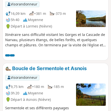
Visorandonneur
16,09 km
+381 m
-373 m
5h 40
Moyenne
Départ à Lormes (Nièvre)
Itinéraire sans difficulté visitant les Gorges et la Cascade de
Narvau, plusieurs étangs, de belles forêts, et quelques
champs et pâtures. On terminera par la visite de l'église et
du point de vue panoramique du Mont Saint-
Alban.Nécessite un bon sens de l’orientation et, si possible,
l’utilisation de la trace gpx.
Boucle de Sermentole et Asnois
Visorandonneur
9,75 km
+180 m
-185 m
3h 20
Moyenne
Départ à Asnois (Nièvre)
Sermentole et ses différents paysages