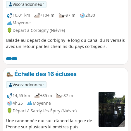
Visorandonneur
16,01 km
+104 m
-97 m
2h30
Moyenne
Départ à Corbigny (Nièvre)
Balade au départ de Corbigny le long du Canal du Nivernais
avec un retour par les chemins du pays corbigeois.
Échelle des 16 écluses
Visorandonneur
14,55 km
+85 m
-87 m
4h 25
Moyenne
Départ à Sardy-lès-Épiry (Nièvre)
Une randonnée qui suit d’abord la rigole de
l’Yonne sur plusieurs kilomètres puis