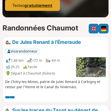
Testez
gratuitement
Randonnées Chaumot
De Jules Renard à l'Émeraude
Visorandonneur
7,86 km
+72 m
-69 m
2h 25
Facile
Départ à Chaumot (Nièvre)
De Chitry-les-Mines, patrie de Jules Renard à Corbigny et
retour par l'Yonne et le Canal du Nivernais.
Sur les traces du Tacot au départ de