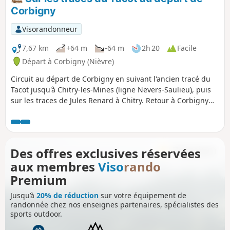
Corbigny
Visorandonneur
7,67 km
+64 m
-64 m
2h 20
Facile
Départ à Corbigny (Nièvre)
Circuit au départ de Corbigny en suivant l'ancien tracé du
Tacot jusqu'à Chitry-les-Mines (ligne Nevers-Saulieu), puis
sur les traces de Jules Renard à Chitry. Retour à Corbigny
par l'ancienne voie romaine.
Des offres exclusives réservées
aux membres
Viso
rando
Premium
Jusqu’à
20% de réduction
sur votre équipement de
randonnée chez nos enseignes partenaires, spécialistes des
sports outdoor.