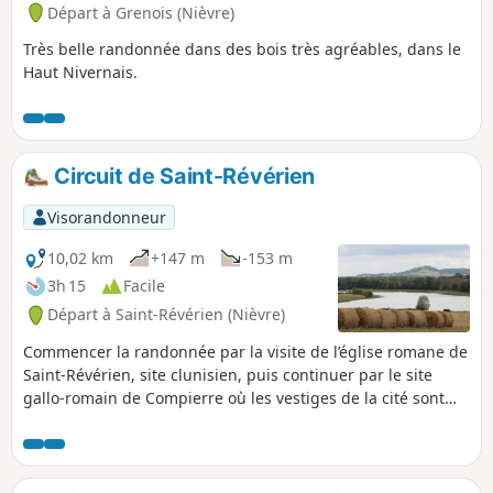
Départ à Grenois (Nièvre)
Très belle randonnée dans des bois très agréables, dans le
Haut Nivernais.
Circuit de Saint-Révérien
Visorandonneur
10,02 km
+147 m
-153 m
3h 15
Facile
Départ à Saint-Révérien (Nièvre)
Commencer la randonnée par la visite de l’église romane de
Saint-Révérien, site clunisien, puis continuer par le site
gallo-romain de Compierre où les vestiges de la cité sont
encore visibles et commentés. Après être passé à proximité
d’étangs avec en point de mire la butte de Montenoison, le
chemin vous mènera dans le village de Compierre, au
sommet d’une butte dominée par un château avec un point