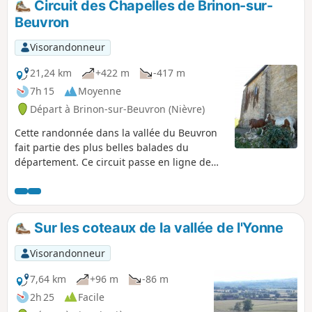
Circuit des Chapelles de Brinon-sur-
de vue magnifique au pied de celui-ci.
Beuvron
Visorandonneur
21,24 km
+422 m
-417 m
7h 15
Moyenne
Départ à Brinon-sur-Beuvron (Nièvre)
Cette randonnée dans la vallée du Beuvron
fait partie des plus belles balades du
département. Ce circuit passe en ligne de
crêtes, reliant à la fois les Chapelles de
Grenois, de Hubans et le site de la Vierge à
Asnan. Il offre des points de vue de toute
beauté surtout au printemps quand la
Sur les coteaux de la vallée de l'Yonne
campagne est fleurie.
Visorandonneur
7,64 km
+96 m
-86 m
2h 25
Facile