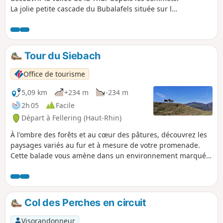
La jolie petite cascade du Bubalafels située sur les
hauteurs de Moosch permet un dépaysement à
quelques minutes seulement de la ville. Le
Refuge du Blaufels ainsi que Place Zundel
constituent des points de vue exceptionnels sur la
Tour du Siebach
vallée en plus d'offrir la possibilité de pique-
niquer. Alors n'hésitez plus, partez à l'aventure !
Office de tourisme
5,09 km
+234 m
-234 m
2h 05
Facile
Départ à Fellering (Haut-Rhin)
À l'ombre des forêts et au cœur des pâtures, découvrez les
paysages variés au fur et à mesure de votre promenade.
Cette balade vous amène dans un environnement marqué
par les activités humaines, actuelles et passées.
Col des Perches en circuit
Visorandonneur