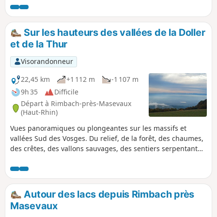
barrage de Kruth et Frenz. Magnifiques aperçus
des forêts sauvages du versant alsacien, du
massif du Ventron et bien sûr, plusieurs vues à
Sur les hauteurs des vallées de la Doller
360° sur la chaîne des Vosges.
et de la Thur
Visorandonneur
22,45 km
+1 112 m
-1 107 m
9h 35
Difficile
Départ à Rimbach-près-Masevaux
(Haut-Rhin)
Vues panoramiques ou plongeantes sur les massifs et
vallées Sud des Vosges. Du relief, de la forêt, des chaumes,
des crêtes, des vallons sauvages, des sentiers serpentant
dans les bois... Efforts et plaisirs garantis ! Particularité : le
beau et sauvage vallon, à la fin du parcours, entre le
Belacker et Rimbach !
Autour des lacs depuis Rimbach près
Masevaux