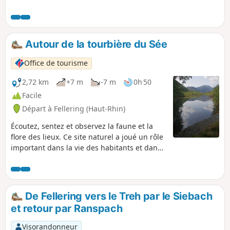
vue depuis le sommet est des plus agréables et s'étend
jusqu'aux Alpes. L'accès depuis la Cascade de Bubalafels est
le plus rapide : en plus d'offrir un départ au cadre
verdoyant avec une cascade, il offre quelques vues
Autour de la tourbière du Sée
sympathiques sur la région. Pour ensuite continuer la
balade et profiter d'autres vues, ce circuit chemine sur les
Office de tourisme
crêtes en direction du Ballon d'Alsace.
2,72 km
+7 m
-7 m
0h 50
Facile
Départ à Fellering (Haut-Rhin)
Écoutez, sentez et observez la faune et la
flore des lieux. Ce site naturel a joué un rôle
important dans la vie des habitants et dans
la vie économique locale.
De Fellering vers le Treh par le Siebach
et retour par Ranspach
Visorandonneur