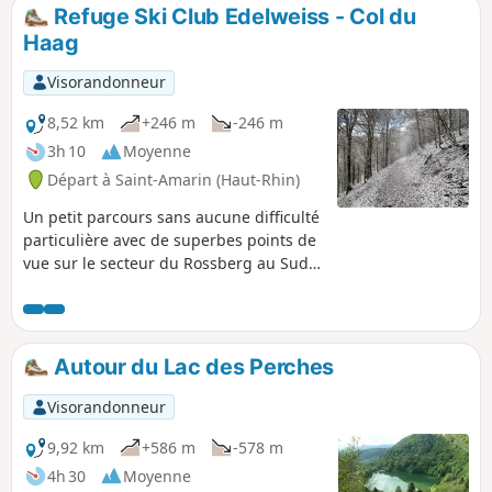
crêtes du Trehkopf et du Jungfrauenkopf et d'une vue à
Refuge Ski Club Edelweiss - Col du
360°, le retour s'opèrera par la ferme-auberge du Treh, la
Haag
Chapelle Sainte-Anne, l'Abri du Schalm, le point de vue de
Katzensteg et le bois d'Hensbach,
Visorandonneur
8,52 km
+246 m
-246 m
3h 10
Moyenne
Départ à Saint-Amarin (Haut-Rhin)
Un petit parcours sans aucune difficulté
particulière avec de superbes points de
vue sur le secteur du Rossberg au Sud
et du Petit Ballon au Nord.
Autour du Lac des Perches
Visorandonneur
9,92 km
+586 m
-578 m
4h 30
Moyenne