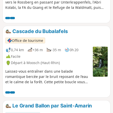
vers le Rossberg en passant par Unterkrappenfels, l'Abri
Kolabi, la FA du Gsang et le Refuge de la Waldmatt, puis
cheminement sur les crêtes en profitant de la vue sur les
sommets vosgiens proches, sur Vogelstein et sur la Réserve
Naturelle de la Forêt des Volcans de Wegscheid puis retour
par la Ferme-Auberge du Belacker et le Col du
Cascade du Bubalafels
Dreimarkstein.
Office de tourisme
0,74 km
+36 m
-35 m
0h 20
Facile
Départ à Moosch (Haut-Rhin)
Laissez-vous entraîner dans une balade
romantique bercée par le bruit reposant de l’eau
et le calme de la forêt. Cette petite boucle vous
fera découvrir la géologie, la flore et une légende
locale. Prenez le temps de la découverte. Bancs
et points de vue ponctuent le parcours.
Le Grand Ballon par Saint-Amarin