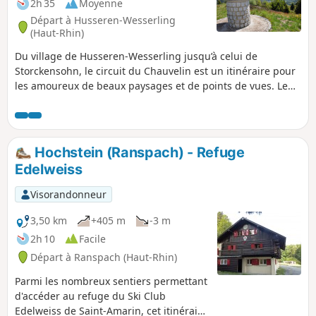
2h 35
Moyenne
Départ à Husseren-Wesserling
(Haut-Rhin)
Du village de Husseren-Wesserling jusqu’à celui de
Storckensohn, le circuit du Chauvelin est un itinéraire pour
les amoureux de beaux paysages et de points de vues. Le
Chauvelin, dont l’un des points culminants est le Huselberg
(706 m), est une montagne isolée au cœur de la vallée de
Saint-Amarin. Ce bloc rocheux a résisté au passage de
puissants glaciers. Cette balade remonte au temps des
Hochstein (Ranspach) - Refuge
glaciers et voyage à l’époque du pastoralisme de nos aïeuls.
Edelweiss
Visorandonneur
3,50 km
+405 m
-3 m
2h 10
Facile
Départ à Ranspach (Haut-Rhin)
Parmi les nombreux sentiers permettant
d'accéder au refuge du Ski Club
Edelweiss de Saint-Amarin, cet itinéraire