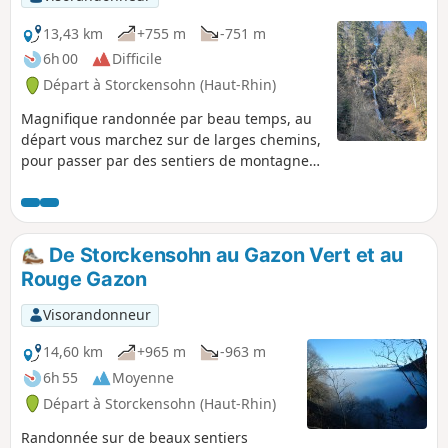
13,43 km
+755 m
-751 m
6h 00
Difficile
Départ à Storckensohn (Haut-Rhin)
Magnifique randonnée par beau temps, au
départ vous marchez sur de larges chemins,
pour passer par des sentiers de montagne
un peu plus sinueux, la forêt est superbe
ainsi que les chaumes du Rouge Gazon.
De Storckensohn au Gazon Vert et au
Rouge Gazon
Visorandonneur
14,60 km
+965 m
-963 m
6h 55
Moyenne
Départ à Storckensohn (Haut-Rhin)
Randonnée sur de beaux sentiers