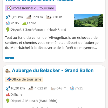
Professionnel du tourisme
5,01 km
+228 m
-228 m
2h 05
Facile
Départ à Saint-Amarin (Haut-Rhin)
Tout au fond du vallon de l'Altvogelbach, un écheveau de
sentiers et chemins vous emmène au départ de l'auberge
du Mehrbächel à la découverte de la forêt de moyenne
altitude jusqu'à la pittoresque Chapelle Saint-Nicolas,
perdue dans les bois.
Auberge du Belacker - Grand Ballon
Office de tourisme
16,20 km
+1 022 m
-648 m
7h 35
Difficile
Départ à Moosch (Haut-Rhin)