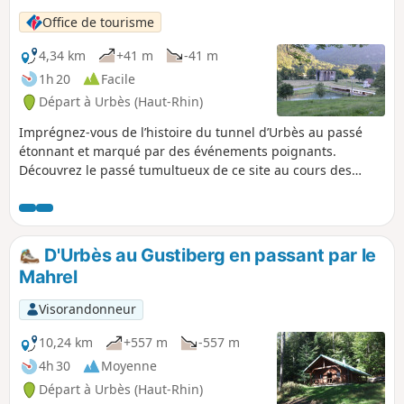
Office de tourisme
4,34 km
+41 m
-41 m
1h 20
Facile
Départ à Urbès (Haut-Rhin)
Imprégnez-vous de l’histoire du tunnel d’Urbès au passé
étonnant et marqué par des événements poignants.
Découvrez le passé tumultueux de ce site au cours des
dernières décennies.
D'Urbès au Gustiberg en passant par le
Mahrel
Visorandonneur
10,24 km
+557 m
-557 m
4h 30
Moyenne
Départ à Urbès (Haut-Rhin)