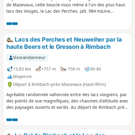
de Masevaux, cette boucle nous mène à l'un des plus haut
lacs des Vosges, le Lac des Perches. (alt. 984 m)Une
randonnée relativement physique avec un peu de dénivelé
certes mais la récompense est là ; la vue sur le vallée est
magnifique et le lac est l'un des plus beaux du massif et
comme il n'est accessible qu'à pied, il est de plus bien
Lacs des Perches et Neuweiher par la
préservé.En forêt à l'ombre pour environ la moitié de ce très
haute Beers et le Gresson à Rimbach
joli parcours, les fonds de vallons, les pentes inférieures et
certaines crêtes tapissées d'herbages font le bonheur des
Visorandonneur
vaches pendant la période de mi-mai à septembre.Nous
avons classé ce parcours difficile, il le sera pour des
15,83 km
+757 m
-756 m
6h 40
marcheurs occasionnels et de jeunes enfants, il est moyen
Moyenne
pour des randonneurs aguerris.
Départ à Rimbach-près-Masevaux (Haut-Rhin)
Agréable randonnée vallonnée entre des lacs vosgiens, par
des points de vue magnifiques, des chaumes d'altitude avec
des paysages ouverts et variés. Au départ de Rimbach près
Masevaux, direction la Basse Bers, puis le lac des Perches,
montée au Col éponyme, suivi du GR®5 en surplomb de ce
lac, direction la Haute Beers (Abri). Douce descente par le
Seppiweg jusqu'au lacs Neuweiher, et remontée en