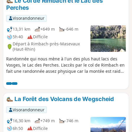
Le Col de Rimbach et le Lac des
direction du Gresson (Ferme auberge). Descente vers
Perches
Ermensbach via le magnifique abri en fustes de Lagerwald
Hutte, puis cheminement en coteau, jusqu'à l'église de
Visorandonneur
Rimbach.
13,31 km
+649 m
-646 m
5h 40
Difficile
Départ à Rimbach-près-Masevaux
(Haut-Rhin)
Randonnée qui nous mène à l'un des plus haut lacs des
Vosges, le Lac des Perches. L'accès par le col de Rimbach en
fait une randonnée assez physique car la montée est raide.
Mais la vue sur les vallées est magnifique et le lac est à mon
sens l'un des plus beaux du massif et, comme il n'est
accessible qu'à pied, il est de plus bien préservé.
La Forêt des Volcans de Wegscheid
Visorandonneur
16,30 km
+749 m
-746 m
6h 50
Difficile