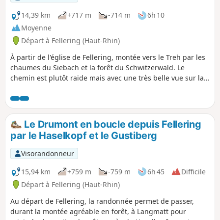
14,39 km
+717 m
-714 m
6h 10
Moyenne
Départ à Fellering (Haut-Rhin)
À partir de l'église de Fellering, montée vers le Treh par les
chaumes du Siebach et la forêt du Schwitzerwald. Le
chemin est plutôt raide mais avec une très belle vue sur la
vallée de Saint-Amarin. La descente se fait par la forêt du
versant Est jusqu'à Ranspach et le sentier botanique jusqu'à
Fellering.
Le Drumont en boucle depuis Fellering
par le Haselkopf et le Gustiberg
Visorandonneur
15,94 km
+759 m
-759 m
6h 45
Difficile
Départ à Fellering (Haut-Rhin)
Au départ de Fellering, la randonnée permet de passer,
durant la montée agréable en forêt, à Langmatt pour