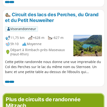
Alpes. Endroit qui reste préservé des voitures et des foules
car aucune route n'y mène !
Circuit des lacs des Perches, du Grand
et du Petit Neuweiher
Visorandonneur
11,75 km
+628 m
-627 m
5h 10
Moyenne
Départ à Rimbach-près-Masevaux
(Haut-Rhin)
Cette petite randonnée nous donne une vue imprenable du
Col des Perches sur le lac du même nom ou Sternsee. Un
banc et une petite table au-dessus de l'éboulis qui
surplombe le lac permettent de faire une petite pause
casse-croûte tout en admirant le paysage. Au lac du Grand
Neuweiher une halte à l'auberge-refuge permet de nous
désaltérer avant de reprendre le chemin du retour vers
Rimbach. Message de la modération : le sentier balisé
Plus de circuits de randonnée
Disque Bleu entre (6) et Ermensbach est interdit d'accès, il
Mitzach
ne doit pas servir d'alternative au sentier Chevalet Jaune