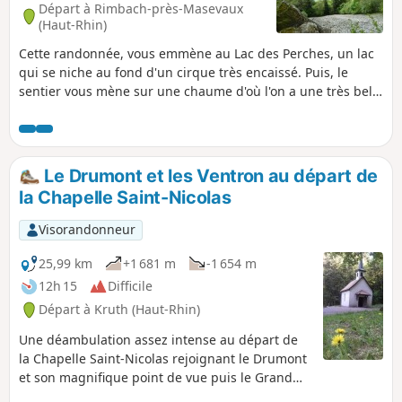
Départ à Rimbach-près-Masevaux
(Haut-Rhin)
Cette randonnée, vous emmène au Lac des Perches, un lac
qui se niche au fond d'un cirque très encaissé. Puis, le
sentier vous mène sur une chaume d'où l'on a une très belle
vue sur la vallée de la Doller et même les Alpes lorsque le
ciel est clair.
Le Drumont et les Ventron au départ de
la Chapelle Saint-Nicolas
Visorandonneur
25,99 km
+1 681 m
-1 654 m
12h 15
Difficile
Départ à Kruth (Haut-Rhin)
Une déambulation assez intense au départ de
la Chapelle Saint-Nicolas rejoignant le Drumont
et son magnifique point de vue puis le Grand
Ventron pour redescendre ensuite par le