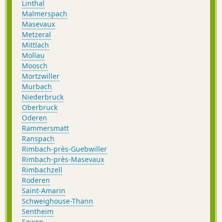
Linthal
Malmerspach
Masevaux
Metzeral
Mittlach
Mollau
Moosch
Mortzwiller
Murbach
Niederbruck
Oberbruck
Oderen
Rammersmatt
Ranspach
Rimbach-près-Guebwiller
Rimbach-près-Masevaux
Rimbachzell
Roderen
Saint-Amarin
Schweighouse-Thann
Sentheim
Sewen