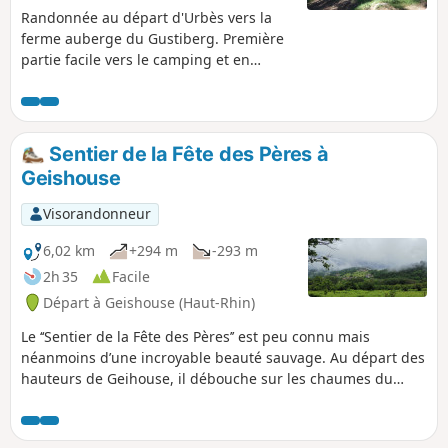
Randonnée au départ d'Urbès vers la
ferme auberge du Gustiberg. Première
partie facile vers le camping et en
direction du tunnel d'Urbès. La montée
commence à partir du chemin qui mène
vers le Petit Mahrel puis le Haut Mahrel
au gîte des Amis de la Nature. La
Sentier de la Fête des Pères à
montée se poursuit jusqu'à la ferme du
Geishouse
Gustiberg avec par endroits des
dénivelés assez forts. Une fois sur les
Visorandonneur
chaumes, descente vers Urbès par la
forêt.
6,02 km
+294 m
-293 m
2h 35
Facile
Départ à Geishouse (Haut-Rhin)
Le ‘‘Sentier de la Fête des Pères’’ est peu connu mais
néanmoins d’une incroyable beauté sauvage. Au départ des
hauteurs de Geihouse, il débouche sur les chaumes du
Bessay, où un banc de pierres vous attend avec une
superbe vue du village, et se poursuit jusqu'à l'Abri du
Faucon Crécerelle où vous découvrirez l'un des plus beaux