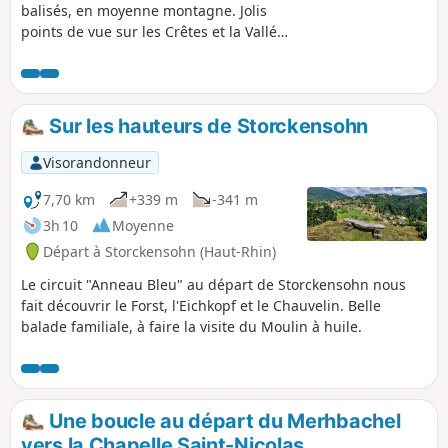
balisés, en moyenne montagne. Jolis
points de vue sur les Crêtes et la Vallée
de la Thur.
Sur les hauteurs de Storckensohn
Visorandonneur
7,70 km
+339 m
-341 m
3h 10
Moyenne
Départ à Storckensohn (Haut-Rhin)
Le circuit "Anneau Bleu" au départ de Storckensohn nous
fait découvrir le Forst, l'Eichkopf et le Chauvelin. Belle
balade familiale, à faire la visite du Moulin à huile.
Une boucle au départ du Merhbachel
vers la Chapelle Saint-Nicolas