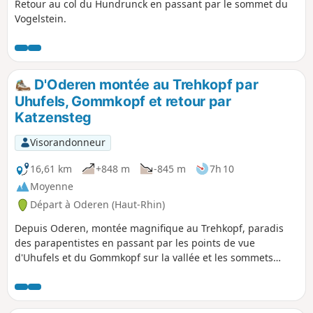
Retour au col du Hundrunck en passant par le sommet du
Vogelstein.
D'Oderen montée au Trehkopf par
Uhufels, Gommkopf et retour par
Katzensteg
Visorandonneur
16,61 km
+848 m
-845 m
7h 10
Moyenne
Départ à Oderen (Haut-Rhin)
Depuis Oderen, montée magnifique au Trehkopf, paradis
des parapentistes en passant par les points de vue
d'Uhufels et du Gommkopf sur la vallée et les sommets
vosgiens environnants, par l'abri du Treackerké et l'ancien
cimetière du Trehkopf en empruntant des sentiers
agréables le plus souvent en forêt. Après avoir profité des