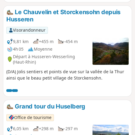
Le Chauvelin et Storckensohn depuis
Husseren
Visorandonneur
9,81 km
+455 m
-454 m
4h 05
Moyenne
Départ à Husseren-Wesserling
(Haut-Rhin)
(D/A) Jolis sentiers et points de vue sur la vallée de la Thur
ainsi que le beau petit village de Storckensohn.
Grand tour du Huselberg
Office de tourisme
6,05 km
+298 m
-297 m