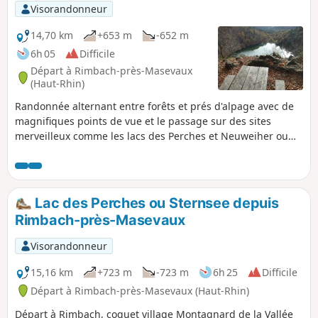
Visorandonneur
14,70 km
+653 m
-652 m
6h 05
Difficile
Départ à Rimbach-près-Masevaux
(Haut-Rhin)
Randonnée alternant entre forêts et prés d'alpage avec de
magnifiques points de vue et le passage sur des sites
merveilleux comme les lacs des Perches et Neuweiher ou
les chaumes de Haute-Bers .Attention quelques passages
délicats pour les personnes qui seraient sujettes au vertige
et à la peur du vide sur le tronçon du GR®5 qui domine le
Lac des Perches.
Lac des Perches ou Sternsee depuis
Rimbach-près-Masevaux
Visorandonneur
15,16 km
+723 m
-723 m
6h 25
Difficile
Départ à Rimbach-près-Masevaux (Haut-Rhin)
Départ à Rimbach, coquet village Montagnard de la Vallée