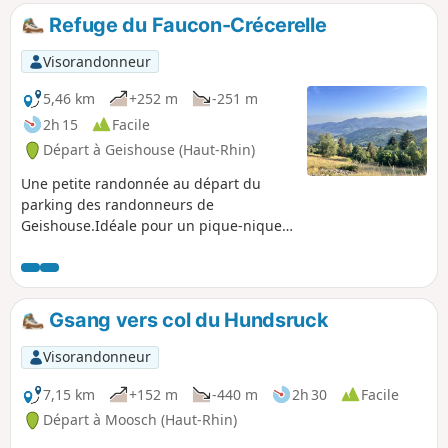
points de vue de la région.
Refuge du Faucon-Crécerelle
Visorandonneur
5,46 km
+252 m
-251 m
2h 15
Facile
Départ à Geishouse (Haut-Rhin)
Une petite randonnée au départ du
parking des randonneurs de
Geishouse.Idéale pour un pique-nique
avec une vue magnifique sur le village,
les sommets voisins et les Alpes quand
le ciel est dégagé.
Gsang vers col du Hundsruck
Visorandonneur
7,15 km
+152 m
-440 m
2h 30
Facile
Départ à Moosch (Haut-Rhin)