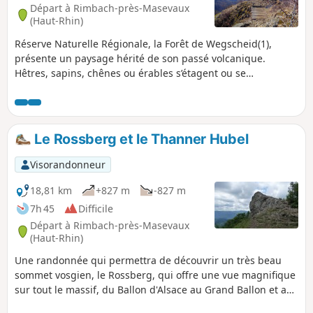
Départ à Rimbach-près-Masevaux
(Haut-Rhin)
Réserve Naturelle Régionale, la Forêt de Wegscheid(1),
présente un paysage hérité de son passé volcanique.
Hêtres, sapins, chênes ou érables s’étagent ou se
mélangent parmi les éboulis, sur une pente raide et
accidentée, parsemée de roches volcaniques et surplombée
par les Rochers du Vogelstein. Après des sentiers tortueux
pour découvrir ces curiosités, la randonnée mène dans les
Le Rossberg et le Thanner Hubel
grands espaces à la lumière des chaumes du Rossberg et
du Belacker aux vues panoramiques exceptionnelles.
Visorandonneur
18,81 km
+827 m
-827 m
7h 45
Difficile
Départ à Rimbach-près-Masevaux
(Haut-Rhin)
Une randonnée qui permettra de découvrir un très beau
sommet vosgien, le Rossberg, qui offre une vue magnifique
sur tout le massif, du Ballon d'Alsace au Grand Ballon et au
Honneck, et, par temps clair, sur les sommets enneigés des