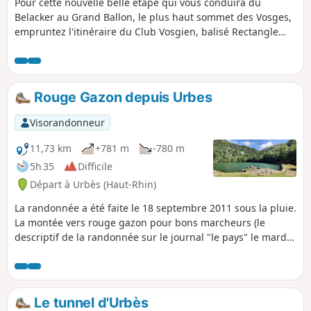
Pour cette nouvelle belle étape qui vous conduira du
Belacker au Grand Ballon, le plus haut sommet des Vosges,
empruntez l'itinéraire du Club Vosgien, balisé Rectangle
Jaune. Ce balisage concerne le GR®532, itinéraire pédestre
emblématique de la traversée des Vosges qui relie Woerth
dans le Bas-Rhin à Belfort. Malgré un kilométrage moins
important, cette étape n'est pas anodine. Après une
Rouge Gazon depuis Urbes
descente vers Saint Amarin, d'un dénivelé négatif de 560m,
n'oubliez pas de garder de l'énergie, car 1000m de dénivelé
Visorandonneur
positif vous attendent, ensuite, pour gravir le “toit des
Vosges”.
11,73 km
+781 m
-780 m
5h 35
Difficile
Départ à Urbès (Haut-Rhin)
La randonnée a été faite le 18 septembre 2011 sous la pluie.
La montée vers rouge gazon pour bons marcheurs (le
descriptif de la randonnée sur le journal "le pays" le mardi
28 août 2007). Découvrir Le tunnel d'Urbes. La cuisine du
diable et le gazon vert.
Le tunnel d'Urbès