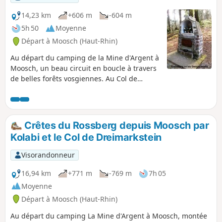
14,23 km
+606 m
-604 m
5h 50
Moyenne
Départ à Moosch (Haut-Rhin)
Au départ du camping de la Mine d'Argent à
Moosch, un beau circuit en boucle à travers
de belles forêts vosgiennes. Au Col de
Rimbach, belle vue sur la vallée de
Masevaux et la chaîne du Ballon d'Alsace. Au
Belacker, un beau panorama sur le Massif
du Grand Ballon et belle vue sur la Plaine
Crêtes du Rossberg depuis Moosch par
d'Alsace.
Kolabi et le Col de Dreimarkstein
Visorandonneur
16,94 km
+771 m
-769 m
7h 05
Moyenne
Départ à Moosch (Haut-Rhin)
Au départ du camping La Mine d'Argent à Moosch, montée