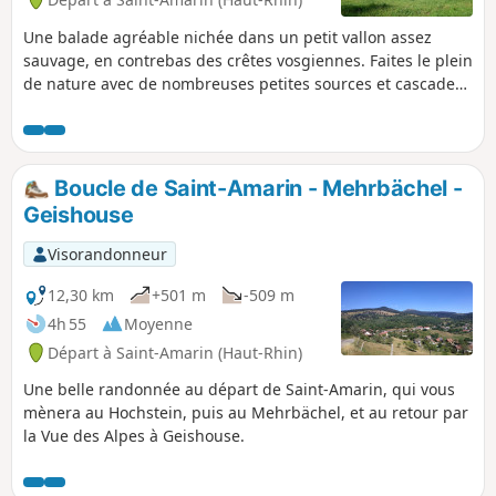
Une balade agréable nichée dans un petit vallon assez
sauvage, en contrebas des crêtes vosgiennes. Faites le plein
de nature avec de nombreuses petites sources et cascades
tout au long de votre chemin. La forêt vous livre ses secrets,
ouvrez l’oeil, vous apercevrez peut-être quelques-uns de ses
habitants.
Boucle de Saint-Amarin - Mehrbächel -
Geishouse
Visorandonneur
12,30 km
+501 m
-509 m
4h 55
Moyenne
Départ à Saint-Amarin (Haut-Rhin)
Une belle randonnée au départ de Saint-Amarin, qui vous
mènera au Hochstein, puis au Mehrbächel, et au retour par
la Vue des Alpes à Geishouse.