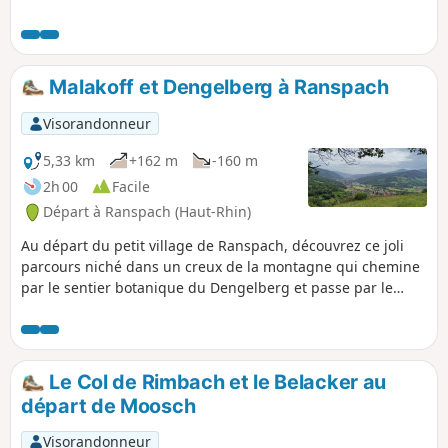
ne présente pas de difficulté
particulière et vous propose une balade
sur la crête entre les forêts communales
de Saint-Amarin et Ranspach.
Malakoff et Dengelberg à Ranspach
Visorandonneur
5,33 km
+162 m
-160 m
2h 00
Facile
Départ à Ranspach (Haut-Rhin)
Au départ du petit village de Ranspach, découvrez ce joli
parcours niché dans un creux de la montagne qui chemine
par le sentier botanique du Dengelberg et passe par le
rocher de Malakoff ainsi que le plateau du Dengelberg et
leurs magnifiques panoramas.
Le Col de Rimbach et le Belacker au
départ de Moosch
Visorandonneur