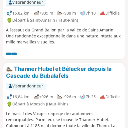
Visorandonneur
15,82 km
+935 m
-938 m
7h 10
Difficile
Départ à Saint-Amarin (Haut-Rhin)
À l'assaut du Grand Ballon par la vallée de Saint-Amarin.
Une randonnée exceptionnelle dans une nature intacte aux
mille merveilles visuelles.
Thanner Hubel et Bélacker depuis la
Cascade du Bubalafels
Visorandonneur
16,84 km
+926 m
-926 m
7h 25
Difficile
Départ à Moosch (Haut-Rhin)
Le massif des Vosges regorge de randonnées
remarquables. Parmi eux se trouve le Thanner Hubel.
Culminant à 1183 m, il domine toute la ville de Thann. La