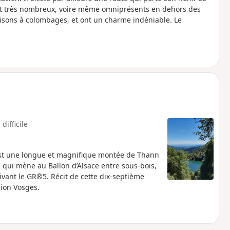
nt très nombreux, voire même omniprésents en dehors des
maisons à colombages, et ont un charme indéniable. Le
 difficile
 est une longue et magnifique montée de Thann
 qui mène au Ballon d’Alsace entre sous-bois,
 suivant le GR®5. Récit de cette dix-septième
sion Vosges.