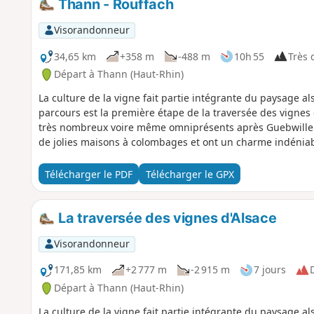
Thann - Rouffach
Visorandonneur
34,65 km
+358 m
-488 m
10h 55
Très d
Départ à Thann (Haut-Rhin)
La culture de la vigne fait partie intégrante du paysage al
parcours est la première étape de la traversée des vignes 
très nombreux voire même omniprésents après Guebwiller e
de jolies maisons à colombages et ont un charme indéniable
Télécharger le PDF
Télécharger le GPX
La traversée des vignes d'Alsace
Visorandonneur
171,85 km
+2 777 m
-2 915 m
7 jours
D
Départ à Thann (Haut-Rhin)
La culture de la vigne fait partie intégrante du paysage al