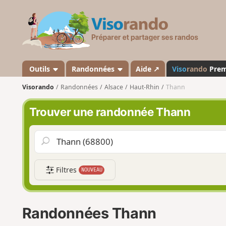
V
i
s
o
r
a
Outils
Randonnées
Aide ↗
Viso
rando
Pre
n
Visorando
Randonnées
Alsace
Haut-Rhin
Thann
d
o
Trouver une randonnée Thann
Filtres
NOUVEAU
Randonnées Thann