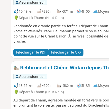
Visorandonneur
10,49 km
+380 m
-371 m
4h 05
Moyen
Départ à Thann (Haut-Rhin)
Randonnée en grande partie en forêt au départ de Thann a
Rome et Weierlés. L'abri Baumannn permet si on le souhait
point de vue sur le Grand Ballon. À l'arrivée, possibilité de
proche.
Télécharger le PDF
Télécharger le GPX
Rehbrunnel et Chêne Wotan depuis Tha
Visorandonneur
13,55 km
+590 m
-582 m
5h 35
Moyen
Départ à Thann (Haut-Rhin)
Au départ de Thann, agréable montée en forêt vers le po
empruntant la voie verte, passant au pied du Drachenfells 