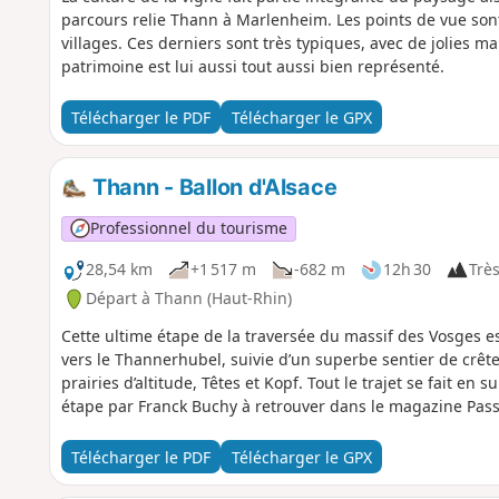
parcours relie Thann à Marlenheim. Les points de vue so
villages. Ces derniers sont très typiques, avec de jolies 
patrimoine est lui aussi tout aussi bien représenté.
Télécharger le PDF
Télécharger le GPX
Thann - Ballon d'Alsace
Professionnel du tourisme
28,54 km
+1 517 m
-682 m
12h 30
Très
Départ à Thann (Haut-Rhin)
Cette ultime étape de la traversée du massif des Vosges
vers le Thannerhubel, suivie d’un superbe sentier de crête
prairies d’altitude, Têtes et Kopf. Tout le trajet se fait en
étape par Franck Buchy à retrouver dans le magazine Pas
Télécharger le PDF
Télécharger le GPX