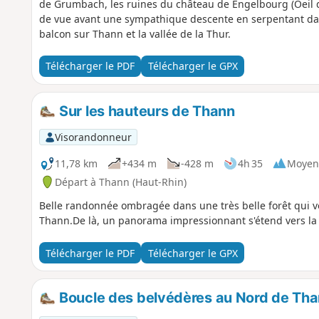
de Grumbach, les ruines du château de Engelbourg (Oeil de
de vue avant une sympathique descente en serpentant dans
balcon sur Thann et la vallée de la Thur.
Télécharger le PDF
Télécharger le GPX
Sur les hauteurs de Thann
Visorandonneur
11,78 km
+434 m
-428 m
4h 35
Moyen
Départ à Thann (Haut-Rhin)
Belle randonnée ombragée dans une très belle forêt qui 
Thann.De là, un panorama impressionnant s'étend vers la pl
Télécharger le PDF
Télécharger le GPX
Boucle des belvédères au Nord de Th