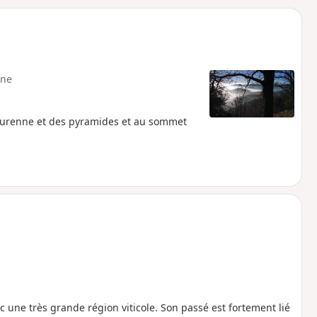
o
a
i
m
p
ne
Turenne et des pyramides et au sommet
nc une très grande région viticole. Son passé est fortement lié