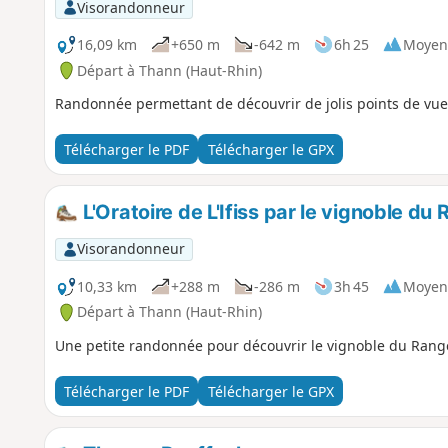
Visorandonneur
16,09 km
+650 m
-642 m
6h 25
Moyen
Départ à Thann (Haut-Rhin)
Randonnée permettant de découvrir de jolis points de vue
Télécharger le PDF
Télécharger le GPX
L'Oratoire de L'Ifiss par le vignoble du
Visorandonneur
10,33 km
+288 m
-286 m
3h 45
Moyen
Départ à Thann (Haut-Rhin)
Une petite randonnée pour découvrir le vignoble du Rangen
Télécharger le PDF
Télécharger le GPX