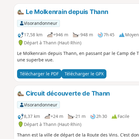
Le Molkenrain depuis Thann
Visorandonneur
17,58 km
+946 m
-948 m
7h 45
Moyen
Départ à Thann (Haut-Rhin)
Le Molkenrain depuis Thann, en passant par le Camp de 
une superbe vue.
Télécharger le PDF
Télécharger le GPX
Circuit découverte de Thann
Visorandonneur
8,37 km
+24 m
-21 m
2h 30
Facile
Départ à Thann (Haut-Rhin)
Thann est la ville de départ de la Route des Vins. C'est do