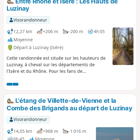
Entre Rhône et Isère : Les Hauts de
Luzinay
Visorandonneur
12,27 km
+206 m
-200 m
4h 05
Moyenne
Départ à Luzinay (Isère)
Cette randonnée est située sur les hauteurs de
Luzinay, à cheval sur les départements de
l'Isère et du Rhône. Pour les fans de
géographie, on passe sur quatre communes
différentes en 12 km ! Cette randonnée offre
des très beaux points de vue sur les Alpes, le
Vercors, le massif du Pilat et la métropole
L'étang de Villette-de-Vienne et la
lyonnaise. Il n'y a que 600 m de route passante
Combe des Brigands au départ de Luzinay
(et c'est relatif !). L'essentiel du parcours est
constitué de chemins ou de voies sans issue
Visorandonneur
desservant des fermes.
14,05 km
+968 m
-1 016 m
6h 45
Moyenne