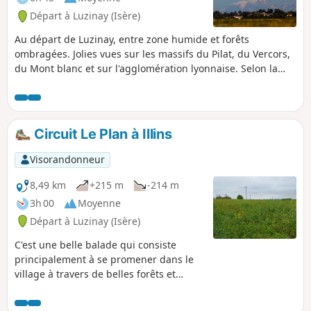
Départ à Luzinay (Isère)
Au départ de Luzinay, entre zone humide et forêts
ombragées. Jolies vues sur les massifs du Pilat, du Vercors,
du Mont blanc et sur l'agglomération lyonnaise. Selon la
saison, entre le départ (D/A) et le point (3), le matin, il est
possible d'observer des cigognes posées dans la zone
humide de la vallée de la Sévenne, des hérons cendrés, des
grandes aigrettes. La première partie du parcours, jusqu'au
Circuit Le Plan à Illins
point (6), se déroule essentiellement en terrain plat sur des
petites routes peu passantes en journée, et quelques petits
Visorandonneur
chemins. Après le village de Villette-de-Vienne, on peut voir
assez souvent des chevreuils, des faisans sur les hauteurs,
8,49 km
+215 m
-214 m
pour ceux qui savent être discrets et observateurs. La fin du
3h 00
Moyenne
parcours permet de passer près de la Chapelle médiévale
Départ à Luzinay (Isère)
D'Illins (XIe et XIIIe siècles) et son cimetière. Pas de
difficulté particulière d'orientation, Les balises sont rares,
C'est une belle balade qui consiste
sinon inexistantes.
principalement à se promener dans le
village à travers de belles forêts et
champs. Cet itinéraire est une bonne
alternative pour éviter les passages