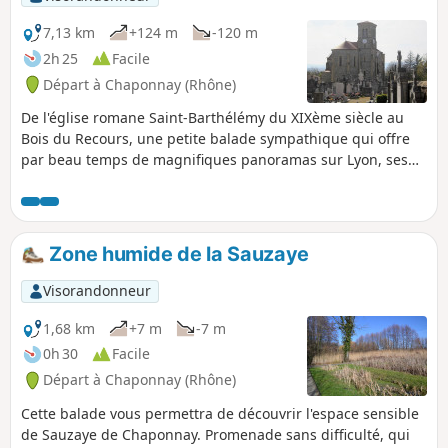
7,13 km
+124 m
-120 m
2h 25
Facile
Départ à Chaponnay (Rhône)
De l'église romane Saint-Barthélémy du XIXème siècle au
Bois du Recours, une petite balade sympathique qui offre
par beau temps de magnifiques panoramas sur Lyon, ses
monts et les Alpes enneigées.
Zone humide de la Sauzaye
Visorandonneur
1,68 km
+7 m
-7 m
0h 30
Facile
Départ à Chaponnay (Rhône)
Cette balade vous permettra de découvrir l'espace sensible
de Sauzaye de Chaponnay. Promenade sans difficulté, qui