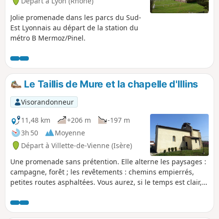
Départ à Lyon (Rhône)
Jolie promenade dans les parcs du Sud-
Est Lyonnais au départ de la station du
métro B Mermoz/Pinel.
Le Taillis de Mure et la chapelle d'Illins
Visorandonneur
11,48 km
+206 m
-197 m
3h 50
Moyenne
Départ à Villette-de-Vienne (Isère)
Une promenade sans prétention. Elle alterne les paysages :
campagne, forêt ; les revêtements : chemins empierrés,
petites routes asphaltées. Vous aurez, si le temps est clair,
de nombreuses vues sur les sommets environnants. Deux
petites côtes (pas trop saignantes) sont au programme afin
de maintenir la forme.