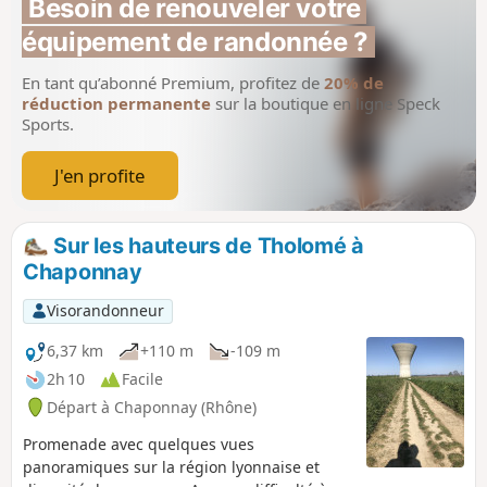
Besoin de renouveler votre 
équipement de randonnée ?
En tant qu’abonné Premium, profitez de
20% de
réduction permanente
sur la boutique en ligne Speck
Sports.
J'en profite
Sur les hauteurs de Tholomé à
Chaponnay
Visorandonneur
6,37 km
+110 m
-109 m
2h 10
Facile
Départ à Chaponnay (Rhône)
Promenade avec quelques vues
panoramiques sur la région lyonnaise et