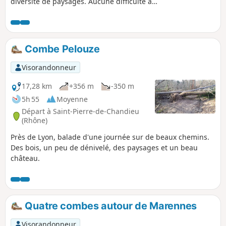
diversité de paysages. Aucune difficulté à
part le petit ravin du Vernatel sur la fin du
parcours. Une surprise attend les
randonneurs cueilleurs sur le dernier
tronçon au printemps mais chuuuut...
Combe Pelouze
Visorandonneur
17,28 km
+356 m
-350 m
5h 55
Moyenne
Départ à Saint-Pierre-de-Chandieu
(Rhône)
Près de Lyon, balade d'une journée sur de beaux chemins.
Des bois, un peu de dénivelé, des paysages et un beau
château.
Quatre combes autour de Marennes
Visorandonneur