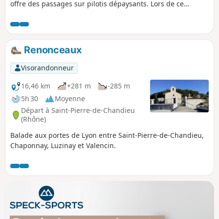
offre des passages sur pilotis dépaysants. Lors de ce
cheminement, vous découvrirez quelques étangs
accompagnés de leurs hôtes. Parfois à découvert, parfois
sous les bois, le sentier varie les ambiances. Attention,
randonnée non praticable quand il a plu récemment.
Renonceaux
Visorandonneur
16,46 km
+281 m
-285 m
5h 30
Moyenne
Départ à Saint-Pierre-de-Chandieu
(Rhône)
Balade aux portes de Lyon entre Saint-Pierre-de-Chandieu,
Chaponnay, Luzinay et Valencin.