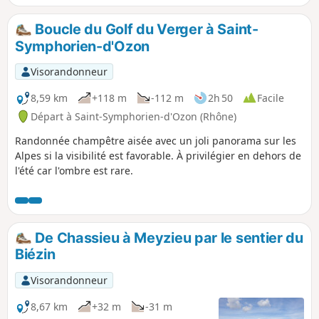
glissants et boueux après de fortes
pluies. Elle passe aussi par un cimetière
Boucle du Golf du Verger à Saint-
historique et une église où tu peux
Symphorien-d'Ozon
t'arrêter pour déjeuner.
Visorandonneur
8,59 km
+118 m
-112 m
2h 50
Facile
Départ à Saint-Symphorien-d'Ozon (Rhône)
Randonnée champêtre aisée avec un joli panorama sur les
Alpes si la visibilité est favorable. À privilégier en dehors de
l'été car l'ombre est rare.
De Chassieu à Meyzieu par le sentier du
Biézin
Visorandonneur
8,67 km
+32 m
-31 m