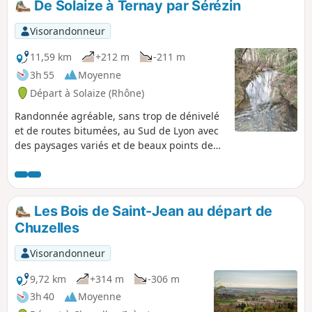
De Solaize à Ternay par Sérézin
Visorandonneur
11,59 km
+212 m
-211 m
3h 55
Moyenne
Départ à Solaize (Rhône)
Randonnée agréable, sans trop de dénivelé
et de routes bitumées, au Sud de Lyon avec
des paysages variés et de beaux points de
vue sur la région.
Les Bois de Saint-Jean au départ de
Chuzelles
Visorandonneur
9,72 km
+314 m
-306 m
3h 40
Moyenne