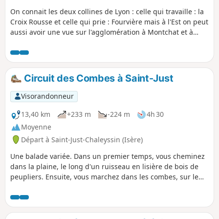
On connait les deux collines de Lyon : celle qui travaille : la
Croix Rousse et celle qui prie : Fourvière mais à l'Est on peut
aussi avoir une vue sur l'agglomération à Montchat et à
Bron.
Circuit des Combes à Saint-Just
Visorandonneur
13,40 km
+233 m
-224 m
4h 30
Moyenne
Départ à Saint-Just-Chaleyssin (Isère)
Une balade variée. Dans un premier temps, vous cheminez
dans la plaine, le long d'un ruisseau en lisière de bois de
peupliers. Ensuite, vous marchez dans les combes, sur le
coteau avec quelques vues sur les Monts du Pilat et les
Monts du Lyonnais.