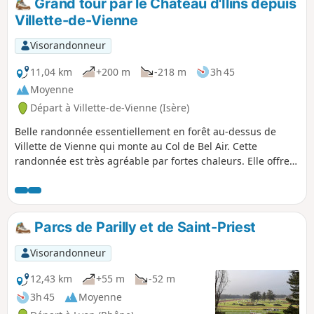
Grand tour par le Château d'Ilins depuis
Villette-de-Vienne
Visorandonneur
11,04 km
+200 m
-218 m
3h 45
Moyenne
Départ à Villette-de-Vienne (Isère)
Belle randonnée essentiellement en forêt au-dessus de
Villette de Vienne qui monte au Col de Bel Air. Cette
randonnée est très agréable par fortes chaleurs. Elle offre
un beau panorama sur les Alpes et le Pilat.
Parcs de Parilly et de Saint-Priest
Visorandonneur
12,43 km
+55 m
-52 m
3h 45
Moyenne