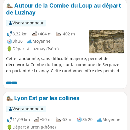
Autour de la Combe du Loup au départ
de Luzinay
Visorandonneur
8,32 km
+404 m
-402 m
3h 30
Moyenne
Départ à Luzinay (Isère)
Cette randonnée, sans difficulté majeure, permet de
découvrir la Combe du Loup, sur la commune de Serpaize
en partant de Luzinay. Cette randonnée offre des points de
vue intéressants sur les Alpes, Le Vercors, les Monts du
Lyonnais et le Massif du Pilat. Le Mont Blanc est visible,
selon la météo bien sûr en redescendant au point de départ
/ arrivée. Le départ et le retour se font sur un vaste parking,
Lyon Est par les collines
extérieur au village de Luzinay, pour éviter un morceau de
route sans intérêt et la traversée de la D36, non protégée
Visorandonneur
pour les piétons. L'itinéraire est facile à suivre, même sans
GPS.
11,09 km
+50 m
-53 m
3h 20
Moyenne
Départ à Bron (Rhône)