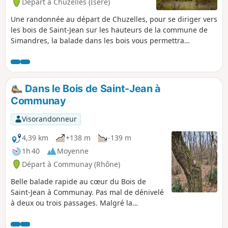
Départ à Chuzelles (Isère)
Une randonnée au départ de Chuzelles, pour se diriger vers
les bois de Saint-Jean sur les hauteurs de la commune de
Simandres, la balade dans les bois vous permettra
d'apprécier la nature et le calme. En milieu de parcours
possible visite de Notre-Dame de Limon, qui se situe sur
l'antique voie domitienne, la chapelle romane qui date du
XIIe siècle.
Dans le Bois de Saint-Jean à
Communay
Visorandonneur
4,39 km
+138 m
-139 m
1h 40
Moyenne
Départ à Communay (Rhône)
Belle balade rapide au cœur du Bois de
Saint-Jean à Communay. Pas mal de dénivelé
à deux ou trois passages. Malgré la
proximité de l'autoroute A46 , vous vous
sentirez loin de toute civilisation durant