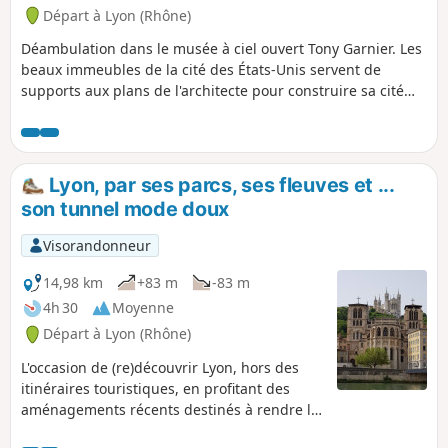
Départ à Lyon (Rhône)
Déambulation dans le musée à ciel ouvert Tony Garnier. Les
beaux immeubles de la cité des États-Unis servent de
supports aux plans de l'architecte pour construire sa cité
idéale lyonnaise. D'autres fresques, colorées et symbolistes,
extrapolent ce concept à d'autres pays.
Lyon, par ses parcs, ses fleuves et ...
son tunnel mode doux
Visorandonneur
14,98 km
+83 m
-83 m
4h 30
Moyenne
Départ à Lyon (Rhône)
L'occasion de (re)découvrir Lyon, hors des
itinéraires touristiques, en profitant des
aménagements récents destinés à rendre la
ville agréable aux piétons. Après avoir longé