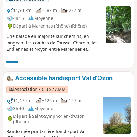
11,94 km
+287 m
-287 m
4h 15
Moyenne
Départ à Marennes (Rhône) (Rhône)
Une balade en majorité sur chemins, en
longeant les combes de Fausse, Charoin, les
Endiennes et Noyon entre Marennes et
Villette-de-Vienne.
Accessible handisport Val d'Ozon
Association / Club / AMM
11,47 km
+126 m
-127 m
3h 40
Moyenne
Départ à Saint-Symphorien-d'Ozon
(Rhône)
Randonnée printanière handisport Val