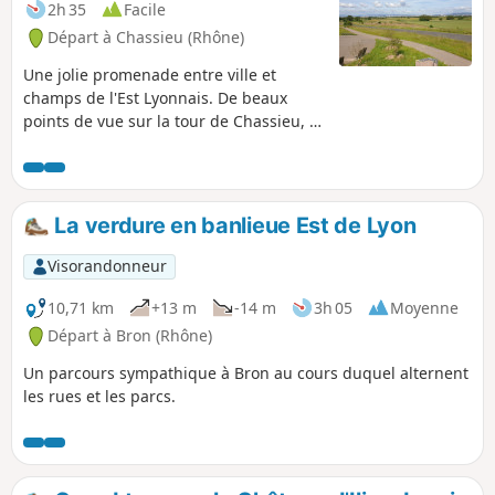
2h 35
Facile
Départ à Chassieu (Rhône)
Une jolie promenade entre ville et
champs de l'Est Lyonnais. De beaux
points de vue sur la tour de Chassieu, le
Groupama Stadium et l'espace naturel
protégé du Biézin. Ouvrez les yeux, vous
y croiserez peut-être des buses et des
aigrettes !
La verdure en banlieue Est de Lyon
Visorandonneur
10,71 km
+13 m
-14 m
3h 05
Moyenne
Départ à Bron (Rhône)
Un parcours sympathique à Bron au cours duquel alternent
les rues et les parcs.