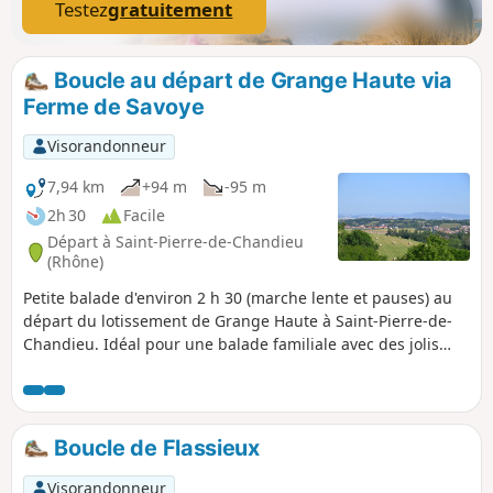
Testez
gratuitement
Boucle au départ de Grange Haute via
Ferme de Savoye
Visorandonneur
7,94 km
+94 m
-95 m
2h 30
Facile
Départ à Saint-Pierre-de-Chandieu
(Rhône)
Petite balade d'environ 2 h 30 (marche lente et pauses) au
départ du lotissement de Grange Haute à Saint-Pierre-de-
Chandieu. Idéal pour une balade familiale avec des jolis
points de vue et beaucoup d'animaux à observer (ânes,
chevaux, moutons, cerfs).
Boucle de Flassieux
Visorandonneur