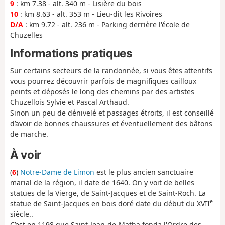
9
: km 7.38 - alt. 340 m - Lisière du bois
10
: km 8.63 - alt. 353 m - Lieu-dit les Rivoires
D/A
: km 9.72 - alt. 236 m - Parking derrière l'école de
Chuzelles
Informations pratiques
Sur certains secteurs de la randonnée, si vous êtes attentifs
vous pourrez découvrir parfois de magnifiques cailloux
peints et déposés le long des chemins par des artistes
Chuzellois Sylvie et Pascal Arthaud.
Sinon un peu de dénivelé et passages étroits, il est conseillé
d’avoir de bonnes chaussures et éventuellement des bâtons
de marche.
À voir
(
6
)
Notre-Dame de Limon
est le plus ancien sanctuaire
marial de la région, il date de 1640. On y voit de belles
statues de la Vierge, de Saint-Jacques et de Saint-Roch. La
e
statue de Saint-Jacques en bois doré date du début du XVII
siècle..
C’est en 1198 que Saint-Jean-de-Matha fonda l'Ordre des