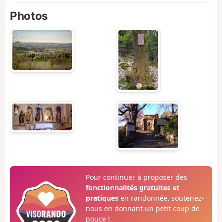
Photos
Pour continuer à proposer des
fonctionnalités gratuites et
pratiques
en randonnée, soutenez-
nous en donnant un petit coup de
pouce !