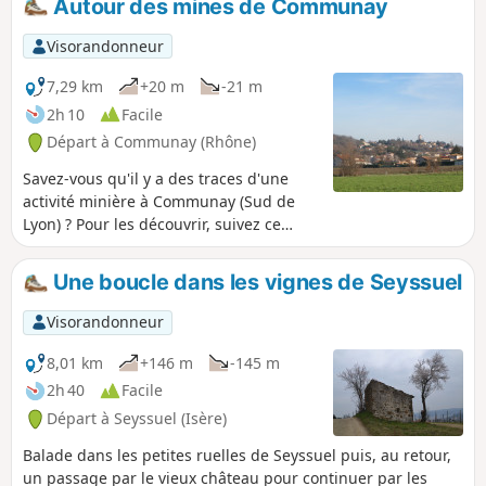
Autour des mines de Communay
Visorandonneur
7,29 km
+20 m
-21 m
2h 10
Facile
Départ à Communay (Rhône)
Savez-vous qu'il y a des traces d'une
activité minière à Communay (Sud de
Lyon) ? Pour les découvrir, suivez ce
chemin qui ne présente aucune
difficulté. Cette randonnée se fait en
Une boucle dans les vignes de Seyssuel
deux étapes: 1°) autour des puits
Sauveur, Baytan, Guérin et Dufélix ; 2°)
Visorandonneur
autour du chevalement du puits
Espérance (reconstitué par des
8,01 km
+146 m
-145 m
associations liées à la mine) et d'un petit
2h 40
Facile
crassier, boisé maintenant.
Départ à Seyssuel (Isère)
Balade dans les petites ruelles de Seyssuel puis, au retour,
un passage par le vieux château pour continuer par les