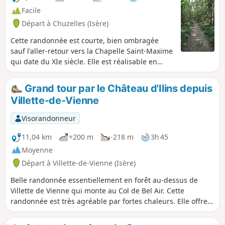
Facile
Départ à Chuzelles (Isère)
Cette randonnée est courte, bien ombragée
sauf l'aller-retour vers la Chapelle Saint-Maxime
qui date du XIe siècle. Elle est réalisable en
famille. Elle permet facilement à chacun
d'adapter la longueur de cette promenade selon
Grand tour par le Château d'Ilins depuis
ses souhaits. On peut partir soit de la chapelle
Villette-de-Vienne
(D/A) soit du point (1) : le stationnement est
possible dans les deux cas.
Visorandonneur
11,04 km
+200 m
-218 m
3h 45
Moyenne
Départ à Villette-de-Vienne (Isère)
Belle randonnée essentiellement en forêt au-dessus de
Villette de Vienne qui monte au Col de Bel Air. Cette
randonnée est très agréable par fortes chaleurs. Elle offre
un beau panorama sur les Alpes et le Pilat.