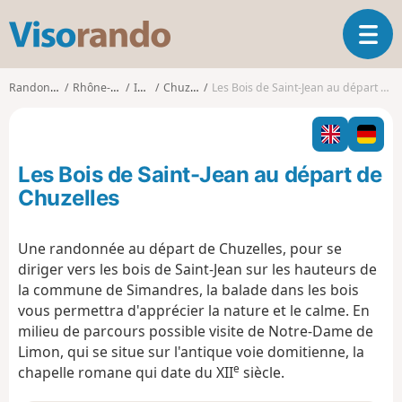
V
O
i
u
s
v
o
Randonnées
Rhône-Alpes
Isère
Chuzelles
Les Bois de Saint-Jean au départ de Chuzelles
r
r
i
a
r
n
l
d
Les Bois de Saint-Jean au départ de
a
o
n
Chuzelles
a
v
Une randonnée au départ de Chuzelles, pour se
i
diriger vers les bois de Saint-Jean sur les hauteurs de
g
a
la commune de Simandres, la balade dans les bois
t
vous permettra d'apprécier la nature et le calme. En
i
milieu de parcours possible visite de Notre-Dame de
o
Limon, qui se situe sur l'antique voie domitienne, la
n
e
chapelle romane qui date du XII
siècle.