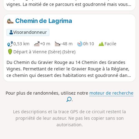
vignes. La moitié de ce parcours est goudronné mais vous
aurez quelques beaux points de vue sur les Monts du
Lyonnais, ce qui rend cette partie moins longue.
Chemin de Lagrima
Visorandonneur
0,53 km
+0 m
-48 m
0h 10
Facile
Départ à Vienne (Isère) (Isère)
Du Chemin du Gravier Rouge au 14 Chemin des Grandes
Vignes. Permettant de relier le Gravier Rouge à la Réglane,
ce chemin qui dessert des habitations est goudronné dans
sa partie haute. Ensuite il passe en sous-bois et longe un
champ pour retrouver des habitations dans sa partie basse.
Pour plus de randonnées, utilisez notre
moteur de recherche
.
Les descriptions et la trace GPS de ce circuit restent la
propriété de leur auteur. Ne pas les copier sans son
autorisation.