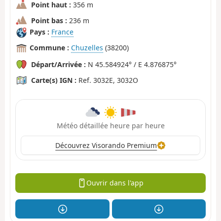
Point haut :
356 m
Point bas :
236 m
Pays :
France
Commune :
Chuzelles
(38200)
Départ/Arrivée :
N 45.584924° / E 4.876875°
Carte(s) IGN :
Ref. 3032E, 3032O
Météo détaillée heure par heure
Découvrez Visorando Premium
Ouvrir dans l'app