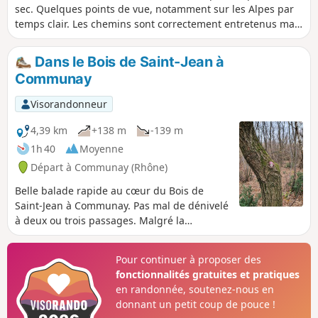
sec. Quelques points de vue, notamment sur les Alpes par
temps clair. Les chemins sont correctement entretenus mais
les bois le sont beaucoup moins ; ils ont un quelque chose
d'un paysage de fin du monde.
Dans le Bois de Saint-Jean à
Communay
Visorandonneur
4,39 km
+138 m
-139 m
1h 40
Moyenne
Départ à Communay (Rhône)
Belle balade rapide au cœur du Bois de
Saint-Jean à Communay. Pas mal de dénivelé
à deux ou trois passages. Malgré la
proximité de l'autoroute A46 , vous vous
sentirez loin de toute civilisation durant
Pour continuer à proposer des
cette promenade.
fonctionnalités gratuites et pratiques
en randonnée, soutenez-nous en
donnant un petit coup de pouce !