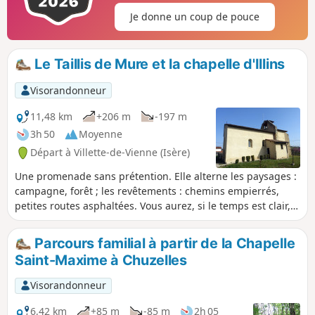
Je donne un coup de pouce
Le Taillis de Mure et la chapelle d'Illins
Visorandonneur
11,48 km
+206 m
-197 m
3h 50
Moyenne
Départ à Villette-de-Vienne (Isère)
Une promenade sans prétention. Elle alterne les paysages :
campagne, forêt ; les revêtements : chemins empierrés,
petites routes asphaltées. Vous aurez, si le temps est clair,
de nombreuses vues sur les sommets environnants. Deux
petites côtes (pas trop saignantes) sont au programme afin
Parcours familial à partir de la Chapelle
de maintenir la forme.
Saint-Maxime à Chuzelles
Visorandonneur
6,42 km
+85 m
-85 m
2h 05