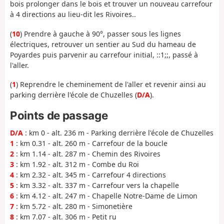
bois prolonger dans le bois et trouver un nouveau carrefour
à 4 directions au lieu-dit les Rivoires..
(
10
) Prendre à gauche à 90°, passer sous les lignes
électriques, retrouver un sentier au Sud du hameau de
Poyardes puis parvenir au carrefour initial, ::1;;, passé à
l'aller.
(
1
) Reprendre le cheminement de l'aller et revenir ainsi au
parking derrière l'école de Chuzelles (
D/A
).
Points de passage
D/A
: km 0 - alt. 236 m - Parking derrière l'école de Chuzelles
1
: km 0.31 - alt. 260 m - Carrefour de la boucle
2
: km 1.14 - alt. 287 m - Chemin des Rivoires
3
: km 1.92 - alt. 312 m - Combe du Roi
4
: km 2.32 - alt. 345 m - Carrefour 4 directions
5
: km 3.32 - alt. 337 m - Carrefour vers la chapelle
6
: km 4.12 - alt. 247 m - Chapelle Notre-Dame de Limon
7
: km 5.72 - alt. 280 m - Simonetière
8
: km 7.07 - alt. 306 m - Petit ru