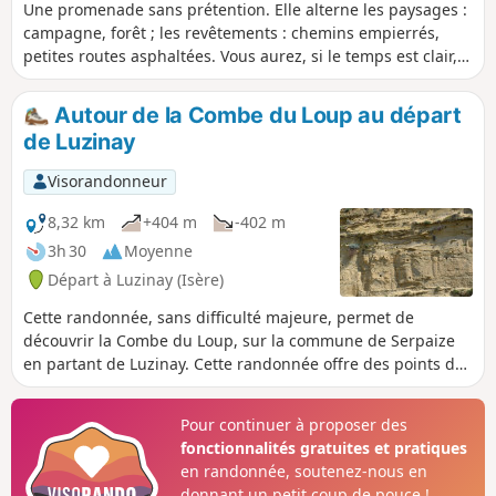
Une promenade sans prétention. Elle alterne les paysages :
campagne, forêt ; les revêtements : chemins empierrés,
petites routes asphaltées. Vous aurez, si le temps est clair,
de nombreuses vues sur les sommets environnants. Deux
petites côtes (pas trop saignantes) sont au programme afin
Autour de la Combe du Loup au départ
de maintenir la forme.
de Luzinay
Visorandonneur
8,32 km
+404 m
-402 m
3h 30
Moyenne
Départ à Luzinay (Isère)
Cette randonnée, sans difficulté majeure, permet de
découvrir la Combe du Loup, sur la commune de Serpaize
en partant de Luzinay. Cette randonnée offre des points de
vue intéressants sur les Alpes, Le Vercors, les Monts du
Lyonnais et le Massif du Pilat. Le Mont Blanc est visible,
Pour continuer à proposer des
selon la météo bien sûr en redescendant au point de départ
fonctionnalités gratuites et pratiques
/ arrivée. Le départ et le retour se font sur un vaste parking,
en randonnée, soutenez-nous en
extérieur au village de Luzinay, pour éviter un morceau de
donnant un petit coup de pouce !