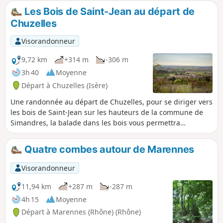
alternative pour éviter les passages
Les Bois de Saint-Jean au départ de
glissants et boueux après de fortes
Chuzelles
pluies. Elle passe aussi par un cimetière
historique et une église où tu peux
Visorandonneur
t'arrêter pour déjeuner.
9,72 km
+314 m
-306 m
3h 40
Moyenne
Départ à Chuzelles (Isère)
Une randonnée au départ de Chuzelles, pour se diriger vers
les bois de Saint-Jean sur les hauteurs de la commune de
Simandres, la balade dans les bois vous permettra
d'apprécier la nature et le calme. En milieu de parcours
possible visite de Notre-Dame de Limon, qui se situe sur
Quatre combes autour de Marennes
l'antique voie domitienne, la chapelle romane qui date du
XIIe siècle.
Visorandonneur
11,94 km
+287 m
-287 m
4h 15
Moyenne
Départ à Marennes (Rhône) (Rhône)