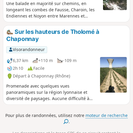
Une balade en majorité sur chemins, en
longeant les combes de Fausse, Charoin, les
Endiennes et Noyon entre Marennes et
Villette-de-Vienne.
Sur les hauteurs de Tholomé à
Chaponnay
Visorandonneur
6,37 km
+110 m
-109 m
2h 10
Facile
Départ à Chaponnay (Rhône)
Promenade avec quelques vues
panoramiques sur la région lyonnaise et
diversité de paysages. Aucune difficulté à
part le petit ravin du Vernatel sur la fin du
parcours. Une surprise attend les
Pour plus de randonnées, utilisez notre
moteur de recherche
randonneurs cueilleurs sur le dernier
.
tronçon au printemps mais chuuuut...