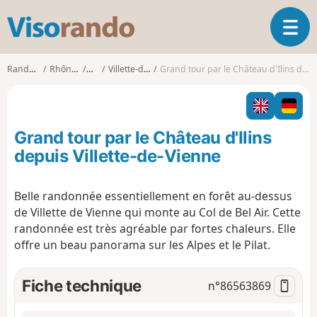
V
O
i
u
s
v
o
Randonnées
Rhône-Alpes
Isère
Villette-de-Vienne
Grand tour par le Château d'Ilins depuis Villette-de-Vienne
r
r
i
a
r
n
l
d
Grand tour par le Château d'Ilins
a
o
n
depuis Villette-de-Vienne
a
v
Belle randonnée essentiellement en forêt au-dessus
i
de Villette de Vienne qui monte au Col de Bel Air. Cette
g
a
randonnée est très agréable par fortes chaleurs. Elle
t
offre un beau panorama sur les Alpes et le Pilat.
i
o
Fiche technique
n°
86563869
n