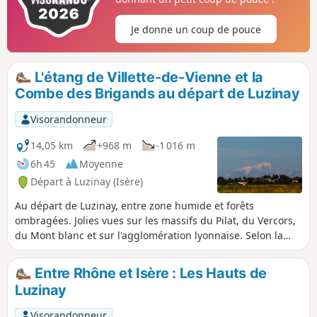
route sans intérêt et la traversée de la D36, non protégée
pour les piétons. L'itinéraire est facile à suivre, même sans
Je donne un coup de pouce
GPS.
L'étang de Villette-de-Vienne et la
Combe des Brigands au départ de Luzinay
Visorandonneur
14,05 km
+968 m
-1 016 m
6h 45
Moyenne
Départ à Luzinay (Isère)
Au départ de Luzinay, entre zone humide et forêts
ombragées. Jolies vues sur les massifs du Pilat, du Vercors,
du Mont blanc et sur l'agglomération lyonnaise. Selon la
saison, entre le départ (D/A) et le point (3), le matin, il est
possible d'observer des cigognes posées dans la zone
Entre Rhône et Isère : Les Hauts de
humide de la vallée de la Sévenne, des hérons cendrés, des
Luzinay
grandes aigrettes. La première partie du parcours, jusqu'au
point (6), se déroule essentiellement en terrain plat sur des
Visorandonneur