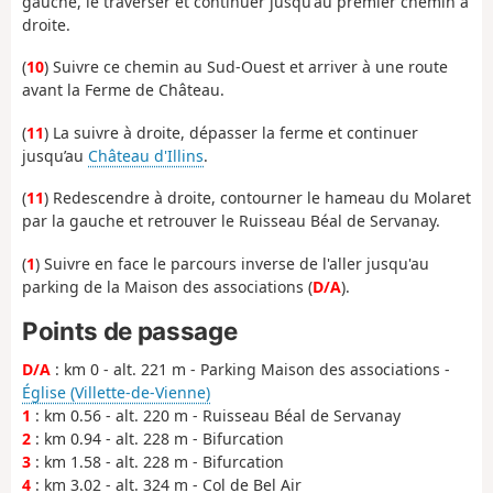
gauche, le traverser et continuer jusqu'au premier chemin à
droite.
(
10
) Suivre ce chemin au Sud-Ouest et arriver à une route
avant la Ferme de Château.
(
11
) La suivre à droite, dépasser la ferme et continuer
jusqu’au
Château d'Illins
.
(
11
) Redescendre à droite, contourner le hameau du Molaret
par la gauche et retrouver le Ruisseau Béal de Servanay.
(
1
) Suivre en face le parcours inverse de l'aller jusqu'au
parking de la Maison des associations (
D/A
).
Points de passage
D/A
: km 0 - alt. 221 m - Parking Maison des associations -
Église (Villette-de-Vienne)
1
: km 0.56 - alt. 220 m - Ruisseau Béal de Servanay
2
: km 0.94 - alt. 228 m - Bifurcation
3
: km 1.58 - alt. 228 m - Bifurcation
4
: km 3.02 - alt. 324 m - Col de Bel Air