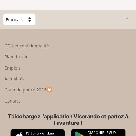
n
g
C
r
R
h
a
e
o
n
t
i
d
o
s
CGU et confidentialité
u
i
r
s
Plan du site
e
s
n
e
Emplois
h
z
Actualités
a
u
u
n
Coup de pouce 2026
t
p
a
Contact
y
s
Téléchargez l'application Visorando et partez à
l'aventure !
A
G