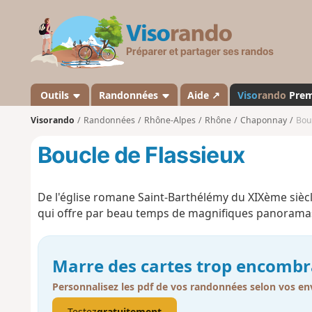
V
i
s
o
r
a
Outils
Randonnées
Aide ↗
Viso
rando
Pre
n
Visorando
Randonnées
Rhône-Alpes
Rhône
Chaponnay
Bou
d
o
Boucle de Flassieux
De l'église romane Saint-Barthélémy du XIXème sièc
qui offre par beau temps de magnifiques panoramas 
Marre des cartes trop encombr
Personnalisez les pdf de vos randonnées selon vos env
Testez
gratuitement