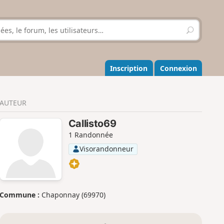
R
e
c
h
e
Inscription
Connexion
r
c
h
AUTEUR
e
r
Callisto69
1 Randonnée
Visorandonneur
Commune :
Chaponnay (69970)