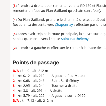
(
3
) Prendre à droite pour remonter vers la RD 150 et Flass
remonter en face au Plan Gailland (prochain carrefour).
(
4
) Du Plan Gailland, prendre le chemin à droite, au débu
Recours. La descente vers
Chaponnay
s'effectue par une 
(
5
) Après avoir rejoint la route principale, la suivre sur l
Sables qui monte vers l'Eglise
Saint-Barthélemy
.
(
2
) Prendre à gauche et effectuer le retour à la Place des
Points de passage
D/A
: km 0 - alt. 212 m
1
: km 0.12 - alt. 212 m - A gauche Rue Matou
2
: km 0.68 - alt. 246 m - Saint Barthélémy
3
: km 2.95 - alt. 244 m - Tourner à droite
4
: km 3.8 - alt. 296 m - A droite
5
: km 5.79 - alt. 225 m - A gauche sur la D150
D/A
: km 7.13 - alt. 212 m