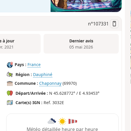
n°
107331
e à jour
Dernier avis
vr. 2021
05 mai 2026
Pays :
France
Région :
Dauphiné
Commune :
Chaponnay
(69970)
Départ/Arrivée :
N 45.628772° / E 4.93453°
Carte(s) IGN :
Ref. 3032E
Météo détaillée heure par heure