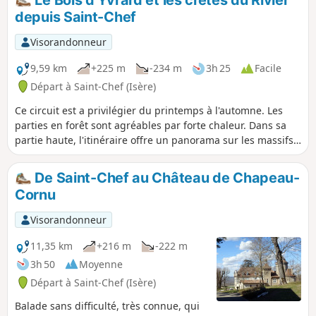
depuis Saint-Chef
Visorandonneur
9,59 km
+225 m
-234 m
3h 25
Facile
Départ à Saint-Chef (Isère)
Ce circuit est a privilégier du printemps à l'automne. Les
parties en forêt sont agréables par forte chaleur. Dans sa
partie haute, l'itinéraire offre un panorama sur les massifs
montagneux depuis le Bugey au Nord, à celui du Mont-
Blanc à l'Est. La descente sur le village de Saint-Chef offre
De Saint-Chef au Château de Chapeau-
une vue agréable sur le quartier des châteaux et celui de
Cornu
l'abbatiale. Une partie significative du parcours se situe sur
routes goudronnées. Cependant la majorité de ces routes
Visorandonneur
sont des anciens chemins de liaison, à très faible
circulation.
11,35 km
+216 m
-222 m
3h 50
Moyenne
Départ à Saint-Chef (Isère)
Balade sans difficulté, très connue, qui