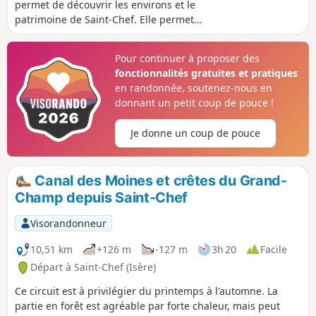
permet de découvrir les environs et le
patrimoine de Saint-Chef. Elle permet
notamment de passer devant
l'Abbatiale.
Pour continuer à proposer des
fonctionnalités gratuites et pratiques
en randonnée, soutenez-nous en
donnant un petit coup de pouce !
Je donne un coup de pouce
Canal des Moines et crêtes du Grand-
Champ depuis Saint-Chef
Visorandonneur
10,51 km
+126 m
-127 m
3h 20
Facile
Départ à Saint-Chef (Isère)
Ce circuit est à privilégier du printemps à l'automne. La
partie en forêt est agréable par forte chaleur, mais peut