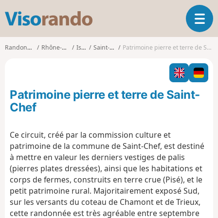
V
O
i
u
s
v
o
Randonnées
Rhône-Alpes
Isère
Saint-Chef
Patrimoine pierre et terre de Saint-Chef
r
r
i
a
r
n
l
d
Patrimoine pierre et terre de Saint-
a
o
n
Chef
a
v
Ce circuit, créé par la commission culture et
i
patrimoine de la commune de Saint-Chef, est destiné
g
a
à mettre en valeur les derniers vestiges de palis
t
(pierres plates dressées), ainsi que les habitations et
i
corps de fermes, construits en terre crue (Pisé), et le
o
petit patrimoine rural. Majoritairement exposé Sud,
n
sur les versants du coteau de Chamont et de Trieux,
cette randonnée est très agréable entre septembre