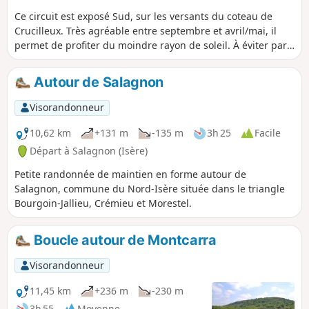
Ce circuit est exposé Sud, sur les versants du coteau de
Crucilleux. Très agréable entre septembre et avril/mai, il
permet de profiter du moindre rayon de soleil. À éviter par
les grosses chaleurs d'été. Il permet de découvrir des
paysages variés, de traverser les vignobles des Balmes
Autour de Salagnon
dauphinoises sur les coteaux de Crucilleux et de Choulin. La
traversée des hameaux de Crucilleux et d'Arcisse permet de
Visorandonneur
contempler de belles bâtisses en pisé, ainsi que le petit
patrimoine local (calvaires, lavoirs, fontaines, palis). Le
10,62 km
+131 m
-135 m
3h 25
Facile
cheminement sur les crêtes du Mont de Crucilleux offre un
Départ à Salagnon (Isère)
panorama sur les massifs montagneux depuis le Bugey, au
Petite randonnée de maintien en forme autour de
Nord, jusqu'au Vercors, au Sud, en passant par le Mont-
Salagnon, commune du Nord-Isère située dans le triangle
Blanc, la Vanoise, Belledonne et la Chartreuse.Ce circuit est
Bourgoin-Jallieu, Crémieu et Morestel.
pour moitié sur chemins et pour moitié sur petites routes
de campagnes, routes à faible circulation pour la plupart.
Boucle autour de Montcarra
Visorandonneur
11,45 km
+236 m
-230 m
3h 55
Moyenne