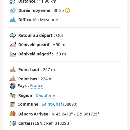
Distance :
11,96 km
Durée moyenne :
3h 35
Difficulté :
Moyenne
Retour au départ :
Oui
Dénivelé positif :
+ 50 m
Dénivelé négatif :
- 50 m
Point haut :
267 m
Point bas :
224 m
Pays :
France
Région :
Dauphiné
Commune :
Saint-Chef
(38890)
Départ/Arrivée :
N 45.6413° / E 5.361725°
Carte(s) IGN :
Ref. 3132SB