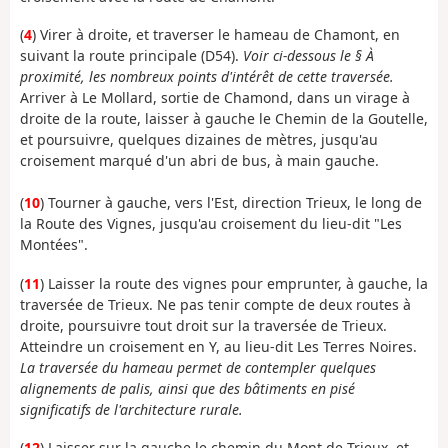
(
4
) Virer à droite, et traverser le hameau de Chamont, en
suivant la route principale (D54).
Voir ci-dessous le § À
proximité, les nombreux points d'intérêt de cette traversée.
Arriver à Le Mollard, sortie de Chamond, dans un virage à
droite de la route, laisser à gauche le Chemin de la Goutelle,
et poursuivre, quelques dizaines de mètres, jusqu'au
croisement marqué d'un abri de bus, à main gauche.
(
10
) Tourner à gauche, vers l'Est, direction Trieux, le long de
la Route des Vignes, jusqu'au croisement du lieu-dit "Les
Montées".
(
11
) Laisser la route des vignes pour emprunter, à gauche, la
traversée de Trieux. Ne pas tenir compte de deux routes à
droite, poursuivre tout droit sur la traversée de Trieux.
Atteindre un croisement en Y, au lieu-dit Les Terres Noires.
La traversée du hameau permet de contempler quelques
alignements de palis, ainsi que des bâtiments en pisé
significatifs de l'architecture rurale.
(
12
) Laisser sur la gauche le chemin du Mont de Trieux, et