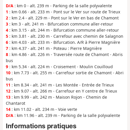
D/A
: km 0 - alt. 239 m - Parking de la salle polyvalente
1
: km 0.66 - alt. 233 m - Pont sur le Ver sur route de Trieux
2
: km 2.4 - alt. 229 m - Pont sur le Ver en bas de Chamont
3
: km 3 - alt. 241 m - Bifurcation commune aller-retour
4
: km 3.15 - alt. 244 m - Bifurcation commune aller-retour
5
: km 3.81 - alt. 230 m - Carrefour avec chemin de Salagnon
6
: km 4.03 - alt. 233 m - Bifurcation. A/R à Pierre Magnière
7
: km 4.37 - alt. 241 m - Poteau : Pierre Magnière
8
: km 4.86 - alt. 226 m - Traversée route de Chamont - Abris
bus
9
: km 5.34 - alt. 224 m - Croisement - Moulin Couilloud
10
: km 7.73 - alt. 255 m - Carrefour sortie de Chamont - Abri
bus
11
: km 8.34 - alt. 241 m - Les Montée - Entrée de Trieux
12
: km 9.07 - alt. 266 m - Carrefour en Y centre de Trieux
13
: km 9.99 - alt. 242 m - Maison Rojon - Chemin de
Chantarot
14
: km 11.02 - alt. 234 m - Voie verte
D/A
: km 11.96 - alt. 239 m - Parking de la salle polyvalente
Informations pratiques