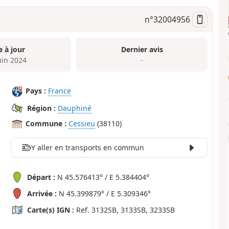
n°
32004956
e à jour
Dernier avis
uin 2024
–
Pays :
France
Région :
Dauphiné
Commune :
Cessieu
(38110)
Y aller en transports en commun
Départ :
N 45.576413° / E 5.384404°
Arrivée :
N 45.399879° / E 5.309346°
Carte(s) IGN :
Ref. 3132SB, 3133SB, 3233SB