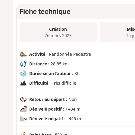
Fiche technique
Création
Mis
26 mars 2023
15 j
Activité :
Randonnée Pédestre
Distance :
28,85 km
Durée selon l’auteur :
8h
Difficulté :
Très difficile
Retour au départ :
Non
Dénivelé positif :
+ 434 m
Dénivelé négatif :
- 446 m
Point haut :
582 m