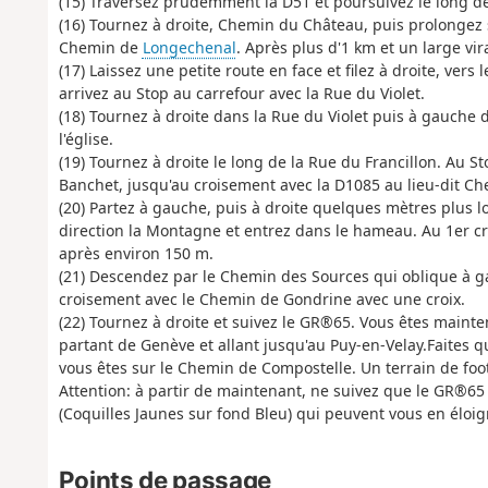
(15) Traversez prudemment la D51 et poursuivez le long de 
(16) Tournez à droite, Chemin du Château, puis prolongez s
Chemin de
Longechenal
. Après plus d'1 km et un large vir
(17) Laissez une petite route en face et filez à droite, ver
arrivez au Stop au carrefour avec la Rue du Violet.
(18) Tournez à droite dans la Rue du Violet puis à gauche d
l'église.
(19) Tournez à droite le long de la Rue du Francillon. Au St
Banchet, jusqu'au croisement avec la D1085 au lieu-dit Ch
(20) Partez à gauche, puis à droite quelques mètres plus l
direction la Montagne et entrez dans le hameau. Au 1er cro
après environ 150 m.
(21) Descendez par le Chemin des Sources qui oblique à ga
croisement avec le Chemin de Gondrine avec une croix.
(22) Tournez à droite et suivez le GR®65. Vous êtes maint
partant de Genève et allant jusqu'au Puy-en-Velay.Faites 
vous êtes sur le Chemin de Compostelle. Un terrain de foo
Attention: à partir de maintenant, ne suivez que le GR®65 
(Coquilles Jaunes sur fond Bleu) qui peuvent vous en éloig
Points de passage