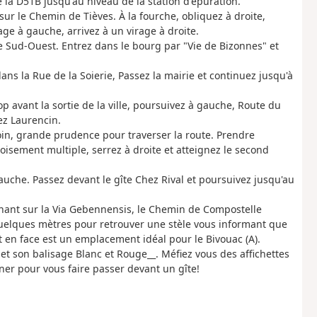
la D51B jusqu'au niveau de la station d'épuration.
ur le Chemin de Tièves. À la fourche, obliquez à droite,
age à gauche, arrivez à un virage à droite.
s le Sud-Ouest. Entrez dans le bourg par "Vie de Bizonnes" et
ans la Rue de la Soierie, Passez la mairie et continuez jusqu'à
op avant la sortie de la ville, poursuivez à gauche, Route du
ez Laurencin.
oin, grande prudence pour traverser la route. Prendre
isement multiple, serrez à droite et atteignez le second
uche. Passez devant le gîte Chez Rival et poursuivez jusqu'au
enant sur la Via Gebennensis, le Chemin de Compostelle
quelques mètres pour retrouver une stèle vous informant que
t en face est un emplacement idéal pour le Bivouac (A).
et son balisage Blanc et Rouge__. Méfiez vous des affichettes
ner pour vous faire passer devant un gîte!