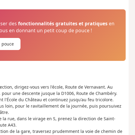
oser des
fonctionnalités gratuites et pratiques
en
us en donnant un petit coup de pouce !
e pouce
section, dirigez-vous vers l'école, Route de Vernavant. Au
, pour une descente jusque la D1006, Route de Chambéry.
nt l'École du Château et continuez jusqu'au feu tricolore.
s loin, pour le ravitaillement de la journée, puis poursuivez
âtre.
la rue, dans le virage en S, prenez la direction de Saint-
oute A43.
ction de la gare, traversez prudemment la voie de chemin de