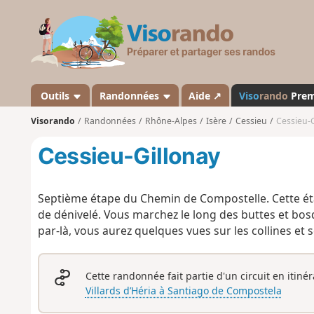
V
i
s
o
r
a
Outils
Randonnées
Aide ↗
Viso
rando
Pre
n
Visorando
Randonnées
Rhône-Alpes
Isère
Cessieu
Cessieu-G
d
o
Cessieu-Gillonay
Septième étape du Chemin de Compostelle. Cette ét
de dénivelé. Vous marchez le long des buttes et bosque
par-là, vous aurez quelques vues sur les collines e
Cette randonnée fait partie d'un circuit en itiné
Villards d’Héria à Santiago de Compostela