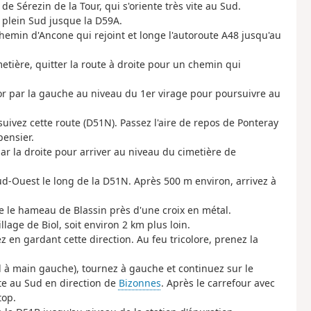
e Sérezin de la Tour, qui s'oriente très vite au Sud.
s plein Sud jusque la D59A.
emin d'Ancone qui rejoint et longe l'autoroute A48 jusqu'au
imetière, quitter la route à droite pour un chemin qui
tor par la gauche au niveau du 1er virage pour poursuivre au
 suivez cette route (D51N). Passez l'aire de repos de Ponteray
pensier.
ar la droite pour arriver au niveau du cimetière de
ud-Ouest le long de la D51N. Après 500 m environ, arrivez à
re le hameau de Blassin près d'une croix en métal.
lage de Biol, soit environ 2 km plus loin.
ez en gardant cette direction. Au feu tricolore, prenez la
tal à main gauche), tournez à gauche et continuez sur le
te au Sud en direction de
Bizonnes
. Après le carrefour avec
top.