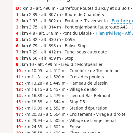
D
: km 0 - alt. 490 m - Carrefour Routes du Ruy et du Bois -
1
: km 2.39 - alt. 307 m - Route de Chambéry
2
: km 2.93 - alt. 302 m - Fontaine. Traverser la -
Bourbre (r
3
: km 3.75 - alt. 314 m - Pont enjambant l'autoroute A43 -
4
: km 4.8 - alt. 318 m - Pont du Diable -
Hien (rivière) - Af
5
: km 5.32 - alt. 330 m - D59a
6
: km 6.79 - alt. 398 m - Balise Stop
7
: km 7.29 - alt. 412 m - Tunel sous autoroute
8
: km 8.56 - alt. 459 m - Stop
9
: km 10 - alt. 499 m - Lieu dit Montpensier
10
: km 10.95 - alt. 512 m - Cimetière de Torchefelon
11
: km 11.31 - alt. 520 m - Croix des poulets
12
: km 13.28 - alt. 449 m - Hameau de Blassin
13
: km 14.15 - alt. 457 m - Village de Biol
14
: km 16.88 - alt. 479 m - Lieu dit Bas Belmont
15
: km 18.58 - alt. 544 m - Stop D51
16
: km 19.06 - alt. 553 m - Station d'épuration
17
: km 20.83 - alt. 564 m - Croisement - Virage à droite
18
: km 23.94 - alt. 505 m - Village de Longechenal
19
: km 24.33 - alt. 502 m - Église
20
: km 25.58 - alt. 498 m - Chez Laurencin