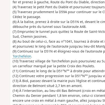
fer et prenez à gauche, Route du Pont du Diable, direction d
(4) Traversez le petit Pont du Diable et poursuivez toujour
(5) Traversez prudemment la D59A pour continuer sur le Ch
Cédez le passage.
(6) À la balise, prenez à droite sur la D51N et, devant le c
débouche près du tunnel sous l'autoroute A48.
(7) Empruntez le tunnel puis quittez la Route de Saint-Vic
Sud, Chemin Jassines.
(8) Au bout de celui-ci, face au n°1041, tournez à droite et
et poursuivez le long de l'autoroute jusqu'au lieu-dit Mont
(9) Continuez sur la D51N et éloignez-vous de l'autoroute p
Torchefelon
.
(10) Traversez village de Torchefelon puis poursuivez au S
un carrefour marqué par la petite Croix des Poulets.
(11) Continuez le long de la D51°N°° à droite pour atteind
(12) Continuez votre progression sur la D51°N°° jusqu'au vil
(13) À Biol, passez devant la mairie puis l'église et continu
direction de Belmont situé 2,7 km en amont.
(14) À l'intersection, au lieu-dit Bas Belmont (croix en mé
Chemin du Denier pendant 1,8 km environ, celui-ci s'orien
encore une croix en métal à main gauche, allez jusqu'au S