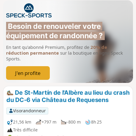
Besoin de renouveler votre 
équipement de randonnée ?
En tant qu’abonné Premium, profitez de
20% de
réduction permanente
sur la boutique en ligne Speck
Sports.
J'en profite
De St-Martín de l'Albère au lieu du crash
du DC-6 via Château de Requesens
Visorandonneur
21,56 km
+797 m
-800 m
8h 25
Très difficile