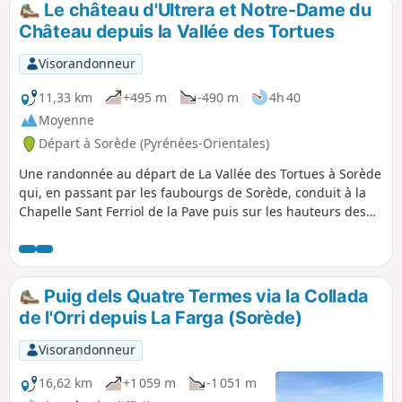
allers-retours inutiles. Parcours en Réserve biologique * La
Le château d'Ultrera et Notre-Dame du
montée et la descente se font dans deux forêts très
Château depuis la Vallée des Tortues
différentes.
Visorandonneur
11,33 km
+495 m
-490 m
4h 40
Moyenne
Départ à Sorède (Pyrénées-Orientales)
Une randonnée au départ de La Vallée des Tortues à Sorède
qui, en passant par les faubourgs de Sorède, conduit à la
Chapelle Sant Ferriol de la Pave puis sur les hauteurs des
Albères jusqu'aux ruines du château d'Ultrera avant de
redescendre quelque peu jusqu'à l'ancien four solaire
Himalaya pour gagner ensuite l'Ermitage de Notre-Dame du
Château où une pause s'impose. Le retour par le Pont de la
Puig dels Quatre Termes via la Collada
Resclosa permet de rejoindre la vallée et son parc animalier
de l'Orri depuis La Farga (Sorède)
qui mérite une visite.
Visorandonneur
16,62 km
+1 059 m
-1 051 m