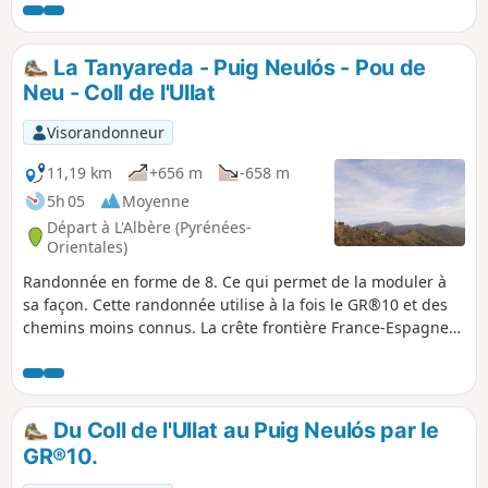
sont au programme de cette belle randonnée.Cette
randonnée peut être une variante complémentaire de ma
randonnée : La Tanyareda
La Tanyareda - Puig Neulós - Pou de
Neu - Coll de l'Ullat
Visorandonneur
11,19 km
+656 m
-658 m
5h 05
Moyenne
Départ à L'Albère (Pyrénées-
Orientales)
Randonnée en forme de 8. Ce qui permet de la moduler à
sa façon. Cette randonnée utilise à la fois le GR®10 et des
chemins moins connus. La crête frontière France-Espagne
permet d’admirer de part et d’autre de beaux paysages.
Passage au Puig Neulós, au Pou de Neu (Espagne), au
Chalet de l'Albères (Coll de l’Ullat).
Du Coll de l'Ullat au Puig Neulós par le
GR®10.