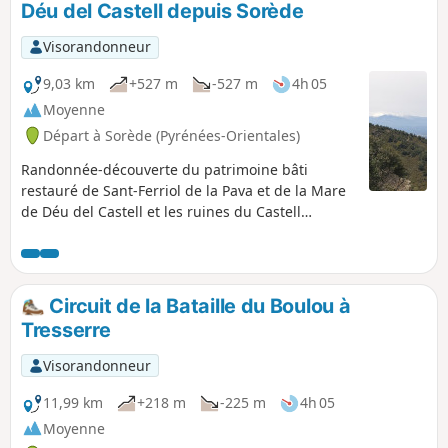
Déu del Castell depuis Sorède
Visorandonneur
9,03 km
+527 m
-527 m
4h 05
Moyenne
Départ à Sorède (Pyrénées-Orientales)
Randonnée-découverte du patrimoine bâti
restauré de Sant-Ferriol de la Pava et de la Mare
de Déu del Castell et les ruines du Castell
d’Ultera. Ne pas sous-estimer cette randonnée
sur des chemins inconfortables et caillouteux.
L’ascension finale aux ruines du Château d’Ultera
du (4) au (7) est difficile et se fera en absence de
Circuit de la Bataille du Boulou à
pluie. Une échelle métallique, après le (5),
Tresserre
permet d’accéder aux ruines.
Visorandonneur
11,99 km
+218 m
-225 m
4h 05
Moyenne