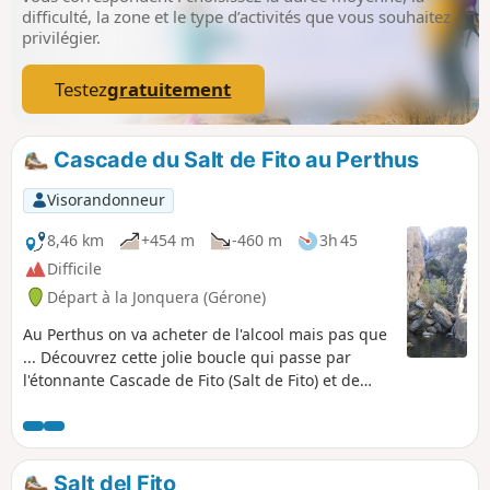
difficulté, la zone et le type d’activités que vous souhaitez
privilégier.
Testez
gratuitement
Cascade du Salt de Fito au Perthus
Visorandonneur
8,46 km
+454 m
-460 m
3h 45
Difficile
Départ à la Jonquera (Gérone)
Au Perthus on va acheter de l'alcool mais pas que
... Découvrez cette jolie boucle qui passe par
l'étonnante Cascade de Fito (Salt de Fito) et de
beaux panorama sur l'Emporda espagnol et le
Canigou. À faire lorsqu'il y a eu de la pluie
auparavant afin de profiter de la cascade et de la
rivière. Le parcours peut être raccourci, on peut
Salt del Fito