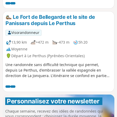
contournant le Fort de Bellegarde. Perthus est une ville
dont une partie est en Espagne (els Portús).
Le Fort de Bellegarde et le site de
Panissars depuis Le Perthus
Visorandonneur
13,90 km
+472 m
-473 m
5h 20
Moyenne
Départ à Le Perthus (Pyrénées-Orientales)
Une randonnée sans difficulté technique qui permet,
depuis Le Perthus, d'embrasser la vallée espagnole en
direction de La Jonquera. L'itinéraire se confond en partie
avec la ligne de frontière et permet d'approcher des édifices
militaires d'antan (fort et redoute) mais également le site
romain de Panissars dont les vestiges de la Via Domitia.
Personnalisez votre newsletter 
Chaque semaine, recevez des idées de randonnées qui
vous correspondent : choisissez la durée moyenne, la