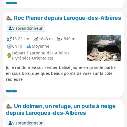
Roc Planer depuis Laroque-des-Albères
Visorandonneur
13,22 km
+843 m
-840 m
6h 10
Moyenne
Départ à Laroque-des-Albères
(Pyrénées-Orientales)
Jolie randonnée sur sentier balisé Jaune en grande partie
en sous bois, quelques beaux points de vues sur la côte
radieuse
Un dolmen, un refuge, un puits à neige
depuis Laroques-des-Albères
Visorandonneur