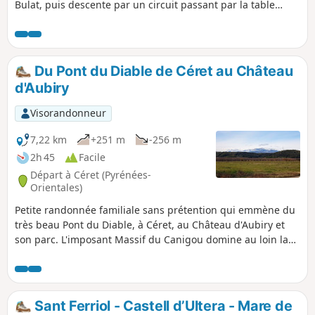
Bulat, puis descente par un circuit passant par la table
d'orientation. Retour par Route du Balcon de Céret.
Du Pont du Diable de Céret au Château
d'Aubiry
Visorandonneur
7,22 km
+251 m
-256 m
2h 45
Facile
Départ à Céret (Pyrénées-
Orientales)
Petite randonnée familiale sans prétention qui emmène du
très beau Pont du Diable, à Céret, au Château d'Aubiry et
son parc. L'imposant Massif du Canigou domine au loin la
Vallée de la Têt. Le château a été construit par Jean Bardou
(fondateur de la marque JOB) pour l'un de ses enfants.
Sant Ferriol - Castell d’Ultera - Mare de