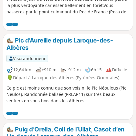
recensement merci.
la plus verdoyante car essentiellement en forêt.Vous
passerez par le point culminant du Roc de France (Roca de
Frausa) avec un magnifique panorama sur une bonne partie
des Pyrénées Orientales et le Canigou (Canigó).
Pic d'Aureille depuis Laroque-des-
Albères
Visorandonneur
12,64 km
+910 m
-912 m
6h 15
Difficile
Départ à Laroque-des-Albères (Pyrénées-Orientales)
Ce pic est moins connu que son voisin, le Pic Néoulous (Pic
Neulos). Randonnée balisée (PRLAR11) sur très beaux
sentiers en sous bois dans les Albères.
Puig d’Orella, Coll de l’Ullat, Casot d’en