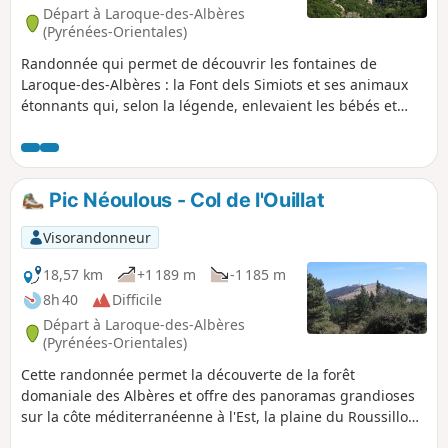
Argelès via Le Boulou par exemple.
Départ à Laroque-des-Albères
(Pyrénées-Orientales)
Randonnée qui permet de découvrir les fontaines de
Laroque-des-Albères : la Font dels Simiots et ses animaux
étonnants qui, selon la légende, enlevaient les bébés et
vinrent s'installer près de cette fontaine après avoir été
délogés d'Arles-sur-Tech ; la Font de la Vernosa, superbe
fontaine bien conservée d'où l'on a un magnifique point de
vue sur la plaine du Roussillon.
Pic Néoulous - Col de l'Ouillat
Visorandonneur
18,57 km
+1 189 m
-1 185 m
8h 40
Difficile
Départ à Laroque-des-Albères
(Pyrénées-Orientales)
Cette randonnée permet la découverte de la forêt
domaniale des Albères et offre des panoramas grandioses
sur la côte méditerranéenne à l'Est, la plaine du Roussillon
au Nord, la Catalogne au Sud et le Canigou à l'Ouest.