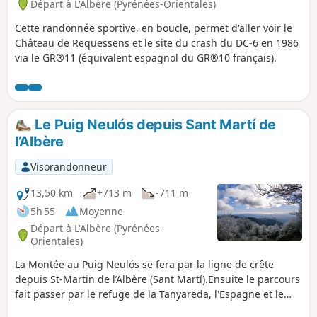
Départ à L'Albère (Pyrénées-Orientales)
Cette randonnée sportive, en boucle, permet d'aller voir le
Château de Requessens et le site du crash du DC-6 en 1986
via le GR®11 (équivalent espagnol du GR®10 français).
Le Puig Neulós depuis Sant Martí de
l’Albère
Visorandonneur
13,50 km
+713 m
-711 m
5h 55
Moyenne
Départ à L'Albère (Pyrénées-
Orientales)
La Montée au Puig Neulós se fera par la ligne de crête
depuis St-Martin de l’Albère (Sant Martí).Ensuite le parcours
fait passer par le refuge de la Tanyareda, l'Espagne et le
Coll de l’Ullat.Des vieux chemins balisés ou non et le GR®10