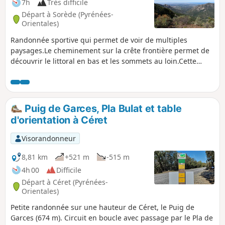
7h
Très difficile
Départ à Sorède (Pyrénées-
Orientales)
Randonnée sportive qui permet de voir de multiples
paysages.Le cheminement sur la crête frontière permet de
découvrir le littoral en bas et les sommets au loin.Cette
randonnée est classée très difficile, car la montée est raide,
et il vous faudra franchir des torrents.Le retour est aussi
raide et il faudra beaucoup prêter attention aux cairns et au
vieux balisage Jaune.Nota : Cette randonnée se fera en
Puig de Garces, Pla Bulat et table
absence de pluie ou d'orage annoncé. (1)Un sens de
d'orientation à Céret
l’orientation est nécessaire. La trace gpx est nécessaire.
pensez à télécharger la trace et le fond de carte avant le
Visorandonneur
départ.
8,81 km
+521 m
-515 m
4h 00
Difficile
Départ à Céret (Pyrénées-
Orientales)
Petite randonnée sur une hauteur de Céret, le Puig de
Garces (674 m). Circuit en boucle avec passage par le Pla de