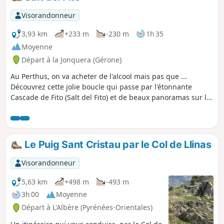
se contenter d'aller à la cascade : il y a un
passage difficile, courte montée très dure.
Visorandonneur
3,93 km
+233 m
-230 m
1h 35
Moyenne
Départ à la Jonquera (Gérone)
Au Perthus, on va acheter de l'alcool mais pas que ...
Découvrez cette jolie boucle qui passe par l'étonnante
Cascade de Fito (Salt del Fito) et de beaux panoramas sur le
fort de Bellegarde et le Canigou. À faire lorsqu'il y a eu de la
pluie auparavant afin de profiter de la cascade et sa rivière.
Le Puig Sant Cristau par le Col de Llinas
Visorandonneur
5,63 km
+498 m
-493 m
3h 00
Moyenne
Départ à L'Albère (Pyrénées-Orientales)