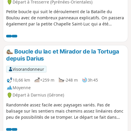
Départ à Tresserre (Pyrénées-Orientales)
Petite boucle qui suit le déroulement de la Bataille du
Boulou avec de nombreux panneaux explicatifs. On passera
également par la petite Chapelle Saint-Luc qui a été
restaurée.
Boucle du lac et Mirador de la Tortuga
depuis Darius
Visorandonneur
10,66 km
+259 m
-248 m
3h 45
Moyenne
Départ à Darnius (Gérone)
Randonnée assez facile avec paysages variés. Pas de
balisage sur les sentiers mais chemins assez linéaires donc
peu de possibilités de se tromper. Le départ se fait dans
Darnius, avec une première partie en forêt, un passage par
une Chapelle du XIe malheureusement fermée au public,