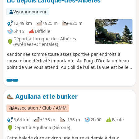
Lic depuis Laroque-des-Albères
Visorandonneur
12,49 km
+925 m
-925 m
6h 15
Difficile
Départ à Laroque-des-Albères
(Pyrénées-Orientales)
Randonnée somme toute assez sportive par endroits à
cause d’une déclivité importante. Au Puig d’Orella un beau
point de vue vous attend. Au Coll de l’Ullat, la vue est belle
aussi et un chalet bar restaurant accueillant vous attend. Le
passage au Casot d’en Lic permet d’y voir des panneaux
didactiques sur la flore des Albères. Voir informations
pratiques concernant le passage de la Ribera de Roca après
Agullana et le bunker
de fortes pluies.
Association / Club / AMM
5,64 km
+138 m
-138 m
2h 00
Facile
Départ à Agullana (Gérone)
Cette balade dure environ une heure et demie à deux