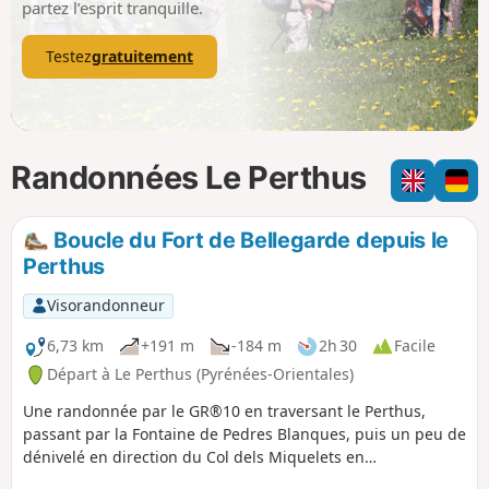
partez l’esprit tranquille.
Testez
gratuitement
Randonnées Le Perthus
Boucle du Fort de Bellegarde depuis le
Perthus
Visorandonneur
6,73 km
+191 m
-184 m
2h 30
Facile
Départ à Le Perthus (Pyrénées-Orientales)
Une randonnée par le GR®10 en traversant le Perthus,
passant par la Fontaine de Pedres Blanques, puis un peu de
dénivelé en direction du Col dels Miquelets en
redescendant par les Ruines Romaines de Panissars et en