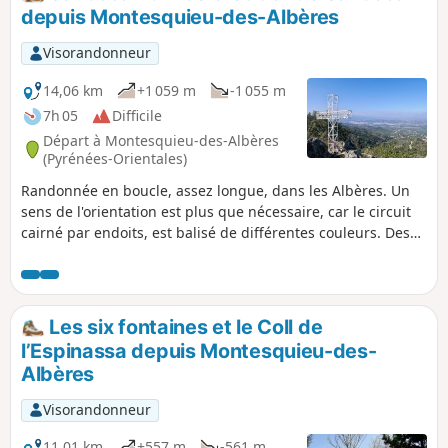
depuis Montesquieu-des-Albères
Visorandonneur
14,06 km
+1 059 m
-1 055 m
7h 05
Difficile
Départ à Montesquieu-des-Albères
(Pyrénées-Orientales)
Randonnée en boucle, assez longue, dans les Albères. Un
sens de l'orientation est plus que nécessaire, car le circuit
cairné par endoits, est balisé de différentes couleurs. Des
panneaux indicateurs récents ont été installés.
Malheureusement, les indications ont été enlevées par
endroits. Accessible en transport en commun, bus à 1€, voir
infos pratiques.
Les six fontaines et le Coll de
l’Espinassa depuis Montesquieu-des-
Albères
Visorandonneur
11,01 km
+557 m
-561 m