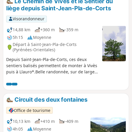
Le Chemin de Vivès et le Sentier du
liège depuis Saint-Jean-Pla-de-Corts
Visorandonneur
14,88 km
+360 m
-359 m
5h 15
Moyenne
Départ à Saint-Jean-Pla-de-Corts
(Pyrénées-Orientales)
Depuis Saint-Jean-Pla-de-Corts, ces deux
sentiers balisés permettent de monter à Vivès
puis à Llauro*.Belle randonnée, sur de larges
chemins et pistes confortables, pouvant être
scindée en deux.Le balisage est visible dans
le sens décrit.Le retour depuis Llauro se fait
sur un chemin en crête puis à partir du (12)
Circuit des deux fontaines
sur une piste DFCI.Déconseillée à celles et
ceux qui n'aiment pas les pistes et les
Office de tourisme
chemins larges.Heureusement, le paysage
compense cette monotonie. Le départ est
10,13 km
+410 m
-409 m
accessible en "Bus à 1€" depuis Perpignan ou
4h 05
Moyenne