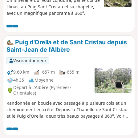
Un itinéraire qui vous conduira, par le Col de
Llinas, au Puig Sant Cristau et sa chapelle,
avec un magnifique panorama à 360°.
Puig d'Orella et de Sant Cristau depuis
Saint-Jean de l'Albère
Visorandonneur
9,60 km
+657 m
-655 m
4h 35
Moyenne
Départ à L'Albère (Pyrénées-
Orientales)
Randonnée en boucle avec passage à plusieurs cols et un
cheminement en crête. Depuis la Chapelle de Sant Cristau
et le Puig d'Orella, deux très beaux paysages à 360°. Voir
infos pratiques. Trace gpx nécessaire.