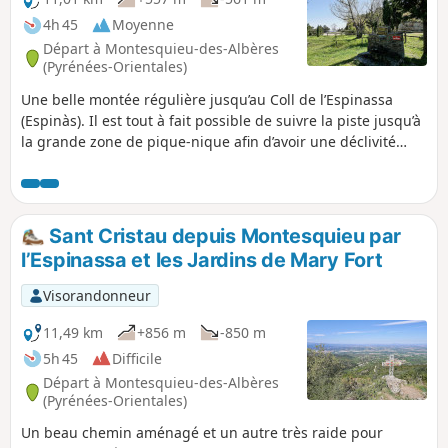
4h 45
Moyenne
Départ à Montesquieu-des-Albères
(Pyrénées-Orientales)
Une belle montée régulière jusqu’au Coll de l’Espinassa
(Espinàs). Il est tout à fait possible de suivre la piste jusqu’à
la grande zone de pique-nique afin d’avoir une déclivité
constante.Pas moins de six fontaines en fonctionnement
jusqu’au col (10). Ensuite une descente avec une déclivité
négative très importante jusqu’à la zone de pique-nique
passée à l’aller (6). Et un joli retour au village.Lors la
Sant Cristau depuis Montesquieu par
randonnée, protégée de la tramontane, des points de vue
l’Espinassa et les Jardins de Mary Fort
sur la plaine du Roussillon, les Aspres, le Canigou. La trace
gpx est nécessaire sur ce circuit au vu des chemins
Visorandonneur
empruntés qui ne sont pas forcément entretenus.Possibilité
de faire cette randonnée, en sens inverse, depuis la
11,49 km
+856 m
-850 m
fontaine de Trois Vents (6), de façon à avoir un retour moins
5h 45
Difficile
pentu par la piste. Le but de la randonnée est d'aller
Départ à Montesquieu-des-Albères
jusqu'au Coll de l'Espinàs (10), le retour peut se faire par le
(Pyrénées-Orientales)
chemin inverse, tout simplement.
Un beau chemin aménagé et un autre très raide pour