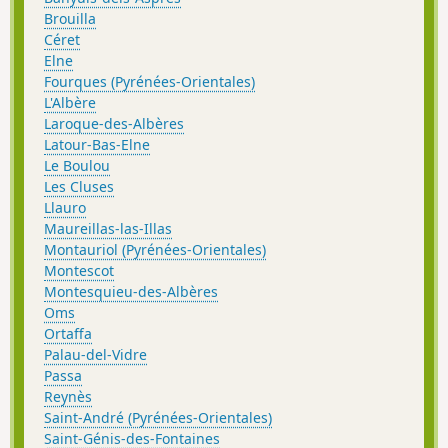
Brouilla
Céret
Elne
Fourques (Pyrénées-Orientales)
L'Albère
Laroque-des-Albères
Latour-Bas-Elne
Le Boulou
Les Cluses
Llauro
Maureillas-las-Illas
Montauriol (Pyrénées-Orientales)
Montescot
Montesquieu-des-Albères
Oms
Ortaffa
Palau-del-Vidre
Passa
Reynès
Saint-André (Pyrénées-Orientales)
Saint-Génis-des-Fontaines