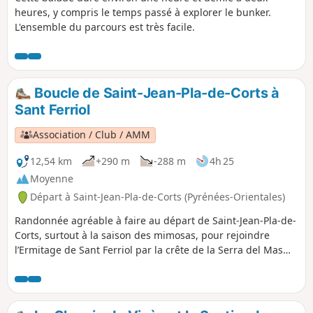
heures, y compris le temps passé à explorer le bunker.
L'ensemble du parcours est très facile.
Boucle de Saint-Jean-Pla-de-Corts à
Sant Ferriol
Association / Club / AMM
12,54 km
+290 m
-288 m
4h 25
Moyenne
Départ à Saint-Jean-Pla-de-Corts (Pyrénées-Orientales)
Randonnée agréable à faire au départ de Saint-Jean-Pla-de-
Corts, surtout à la saison des mimosas, pour rejoindre
l’Ermitage de Sant Ferriol par la crête de la Serra del Mas
d'en Janet. Au retour, visite extérieure du Château d'Aubiry.
Plusieurs poins de vue sur Céret, le massif du Canigou.
Pistes, chemins et sentiers de terre, au retour route
goudronnée. Pas de difficultés sur le trajet.