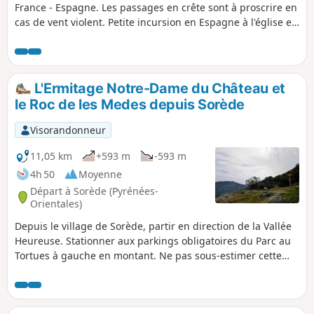
France - Espagne. Les passages en crête sont à proscrire en
cas de vent violent. Petite incursion en Espagne à l'église et
au refuge des Salines. Classée très difficile à cause de sa
longueur, son dénivelé. Cette randonnée est adaptable en
fonction de vos capacité et du temps (voir Infos Pratiques).
Modification du descriptif. Voir infos pratiques 28 avril 2021
L'Ermitage Notre-Dame du Château et
* La descente du (5) au Coll de Cirerers (5) est interdite
le Roc de les Medes depuis Sorède
Visorandonneur
11,05 km
+593 m
-593 m
4h 50
Moyenne
Départ à Sorède (Pyrénées-
Orientales)
Depuis le village de Sorède, partir en direction de la Vallée
Heureuse. Stationner aux parkings obligatoires du Parc au
Tortues à gauche en montant. Ne pas sous-estimer cette
randonnée, surtout l’approche au Roc de les Medes qui
demande un peu d’attention. Beaucoup de bifurcations, je
vous conseille donc d’avoir la trace gpx pour éviter des