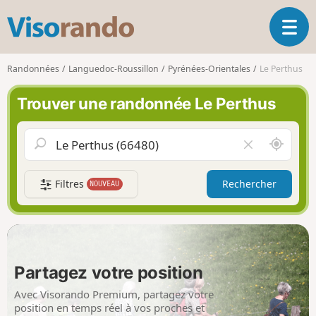
V
O
i
u
s
v
o
Randonnées
Languedoc-Roussillon
Pyrénées-Orientales
Le Perthus
r
r
i
a
Trouver une randonnée Le Perthus
r
n
l
d
a
o
A
V
n
u
i
a
t
d
v
Filtres
Rechercher
NOUVEAU
o
e
i
u
r
g
r
l
a
d
e
t
e
c
i
m
h
Partagez votre position
o
o
a
n
i
m
Avec Visorando Premium, partagez votre
p
position en temps réel à vos proches et