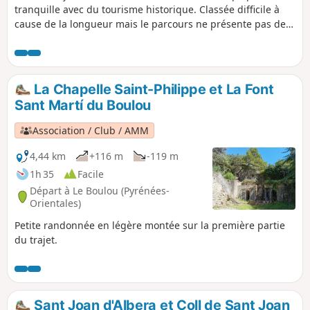
tranquille avec du tourisme historique. Classée difficile à
cause de la longueur mais le parcours ne présente pas de
difficulté technique. En cas de doute suivre simplement le
GR®10.
La Chapelle Saint-Philippe et La Font
Sant Martí du Boulou
Association / Club / AMM
4,44 km
+116 m
-119 m
1h 35
Facile
Départ à Le Boulou (Pyrénées-
Orientales)
Petite randonnée en légère montée sur la première partie
du trajet.
Sant Joan d'Albera et Coll de Sant Joan