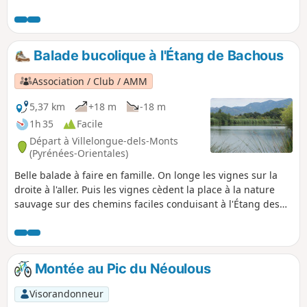
Balade bucolique à l'Étang de Bachous
Association / Club / AMM
5,37 km
+18 m
-18 m
1h 35
Facile
Départ à Villelongue-dels-Monts
(Pyrénées-Orientales)
Belle balade à faire en famille. On longe les vignes sur la
droite à l'aller. Puis les vignes cèdent la place à la nature
sauvage sur des chemins faciles conduisant à l'Étang des
Bachous connu pour la pêche.
Montée au Pic du Néoulous
Visorandonneur