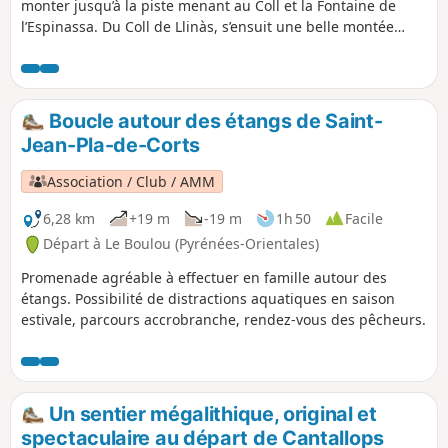
monter jusqu’à la piste menant au Coll et la Fontaine de
l’Espinassa. Du Coll de Llinàs, s’ensuit une belle montée
jusqu’au Sant Cristau. Le retour passera par la Font de Sant
Cristau, une belle forêt, et une croix. Afin de reposer les
genoux, la poursuite de la descente se fera par une piste et
un chemin passant par les jardins abandonnés de Mary
Boucle autour des étangs de Saint-
Fort. Lors la randonnée, des points de vue sur la plaine du
Jean-Pla-de-Corts
Roussillon, le Canigou, etc.
Association / Club / AMM
6,28 km
+19 m
-19 m
1h 50
Facile
Départ à Le Boulou (Pyrénées-Orientales)
Promenade agréable à effectuer en famille autour des
étangs. Possibilité de distractions aquatiques en saison
estivale, parcours accrobranche, rendez-vous des pêcheurs.
Un sentier mégalithique, original et
spectaculaire au départ de Cantallops