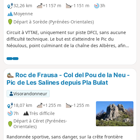
32,26 km
+1 157 m
-1 151 m
3h
Moyenne
Départ à Sorède (Pyrénées-Orientales)
Circuit à VTTAE, uniquement sur piste DFCI, sans aucune
difficulté technique. Le but est d'atteindre le Pic du
Néoulous, point culminant de la chaîne des Albères, afin
d'admirer un superbe point de vue couvrant à la fois
l'Espagne et le littoral de la Côte Vermeille.
Roc de Frausa - Col del Pou de la Neu -
Pic de Les Salines depuis Pla Bulat
Visorandonneur
18,07 km
+1 255 m
-1 255 m
7h
Très difficile
Départ à Céret (Pyrénées-
Orientales)
Randonnée sportive, sans danger, sur la crête frontière