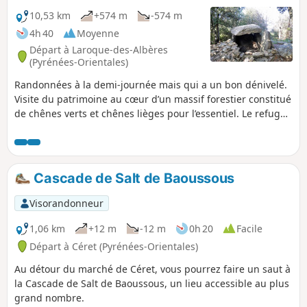
10,53 km
+574 m
-574 m
4h 40
Moyenne
Départ à Laroque-des-Albères
(Pyrénées-Orientales)
Randonnées à la demi-journée mais qui a un bon dénivelé.
Visite du patrimoine au cœur d’un massif forestier constitué
de chênes verts et chênes lièges pour l’essentiel. Le refuge,
dans un bel endroit dégagé, constitue le but de cette
randonnée. Trace gpx fortement conseillée. Chemin balisé
(plus ou moins bien) sauf entre (10) et (11) et entre (12) et
dans le sens décrit.
Cascade de Salt de Baoussous
Visorandonneur
1,06 km
+12 m
-12 m
0h 20
Facile
Départ à Céret (Pyrénées-Orientales)
Au détour du marché de Céret, vous pourrez faire un saut à
la Cascade de Salt de Baoussous, un lieu accessible au plus
grand nombre.