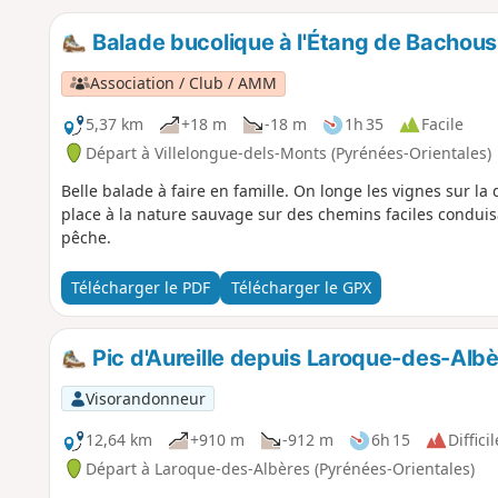
Balade bucolique à l'Étang de Bachous
Association / Club / AMM
5,37 km
+18 m
-18 m
1h 35
Facile
Départ à Villelongue-dels-Monts (Pyrénées-Orientales)
Belle balade à faire en famille. On longe les vignes sur la dr
place à la nature sauvage sur des chemins faciles condui
pêche.
Télécharger le PDF
Télécharger le GPX
Pic d'Aureille depuis Laroque-des-Alb
Visorandonneur
12,64 km
+910 m
-912 m
6h 15
Difficil
Départ à Laroque-des-Albères (Pyrénées-Orientales)