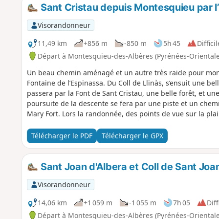
Sant Cristau depuis Montesquieu par l’
Visorandonneur
11,49 km
+856 m
-850 m
5h 45
Difficil
Départ à Montesquieu-des-Albères (Pyrénées-Orientale
Un beau chemin aménagé et un autre très raide pour monte
Fontaine de l’Espinassa. Du Coll de Llinàs, s’ensuit une be
passera par la Font de Sant Cristau, une belle forêt, et une
poursuite de la descente se fera par une piste et un che
Mary Fort. Lors la randonnée, des points de vue sur la plai
Télécharger le PDF
Télécharger le GPX
Sant Joan d'Albera et Coll de Sant Jo
Visorandonneur
14,06 km
+1 059 m
-1 055 m
7h 05
Diff
Départ à Montesquieu-des-Albères (Pyrénées-Orientale