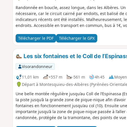
Randonnée en boucle, assez longue, dans les Albères. Un s
nécessaire, car le circuit cairné par endoits, est balisé d
indicateurs récents ont été installés. Malheureusement, le
endroits. Accessible en transport en commun, bus à 1€, voi
Télécharger le PDF
Télécharger le GPX
Les six fontaines et le Coll de l’Espi
Visorandonneur
11,01 km
+557 m
-561 m
4h 45
Moyen
Départ à Montesquieu-des-Albères (Pyrénées-Orientale
Une belle montée régulière jusqu’au Coll de l’Espinassa (Esp
la piste jusqu’à la grande zone de pique-nique afin d’avoir
fontaines en fonctionnement jusqu’au col (10). Ensuite une
importante jusqu’à la zone de pique-nique passée à l’aller (6
randonnée, protégée de la tramontane, des points de vue su
Canigou. La trace gpx est nécessaire sur ce circuit au vu