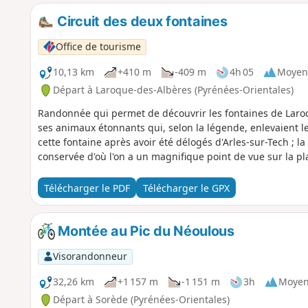
Circuit des deux fontaines
Office de tourisme
10,13 km
+410 m
-409 m
4h 05
Moyen
Départ à Laroque-des-Albères (Pyrénées-Orientales)
Randonnée qui permet de découvrir les fontaines de Laroqu
ses animaux étonnants qui, selon la légende, enlevaient les
cette fontaine après avoir été délogés d'Arles-sur-Tech ; l
conservée d'où l'on a un magnifique point de vue sur la pl
Télécharger le PDF
Télécharger le GPX
Montée au Pic du Néoulous
Visorandonneur
32,26 km
+1 157 m
-1 151 m
3h
Moye
Départ à Sorède (Pyrénées-Orientales)