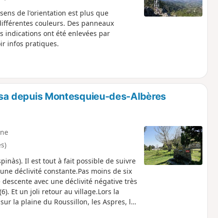
ens de l'orientation est plus que
e différentes couleurs. Des panneaux
s indications ont été enlevées par
r infos pratiques.
nassa depuis Montesquieu-des-Albères
ne
s)
inàs). Il est tout à fait possible de suivre
 une déclivité constante.Pas moins de six
 descente avec une déclivité négative très
). Et un joli retour au village.Lors la
r la plaine du Roussillon, les Aspres, le
 des chemins empruntés qui ne sont pas