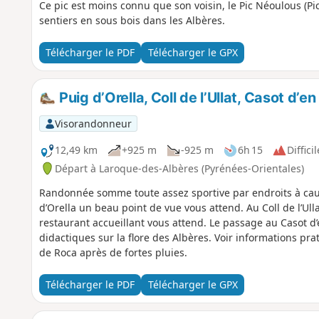
Ce pic est moins connu que son voisin, le Pic Néoulous (P
sentiers en sous bois dans les Albères.
Télécharger le PDF
Télécharger le GPX
Puig d’Orella, Coll de l’Ullat, Casot d’
Visorandonneur
12,49 km
+925 m
-925 m
6h 15
Difficil
Départ à Laroque-des-Albères (Pyrénées-Orientales)
Randonnée somme toute assez sportive par endroits à caus
d’Orella un beau point de vue vous attend. Au Coll de l’Ulla
restaurant accueillant vous attend. Le passage au Casot d
didactiques sur la flore des Albères. Voir informations pr
de Roca après de fortes pluies.
Télécharger le PDF
Télécharger le GPX