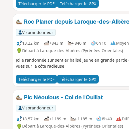
forcément entretenus.Possibilité de faire cette randonnée,
Télécharger le PDF
Télécharger le GPX
Trois Vents (6), de façon à avoir un retour moins pentu par
d'aller jusqu'au Coll de l'Espinàs (10), le retour peut se f
Roc Planer depuis Laroque-des-Albèr
Visorandonneur
13,22 km
+843 m
-840 m
6h 10
Moyen
Départ à Laroque-des-Albères (Pyrénées-Orientales)
Jolie randonnée sur sentier balisé Jaune en grande partie
vues sur la côte radieuse
Télécharger le PDF
Télécharger le GPX
Pic Néoulous - Col de l'Ouillat
Visorandonneur
18,57 km
+1 189 m
-1 185 m
8h 40
Diff
Départ à Laroque-des-Albères (Pyrénées-Orientales)