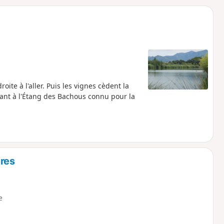
o
a
i
m
p
oite à l'aller. Puis les vignes cèdent la
sant à l'Étang des Bachous connu pour la
ères
e