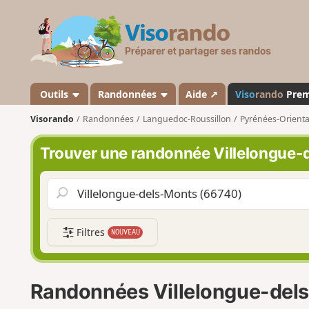
V
i
s
o
r
a
Outils
Randonnées
Aide ↗
Viso
rando
Pre
n
Visorando
Randonnées
Languedoc-Roussillon
Pyrénées-Orienta
d
o
Trouver une randonnée Villelongue-
Filtres
NOUVEAU
Randonnées Villelongue-del