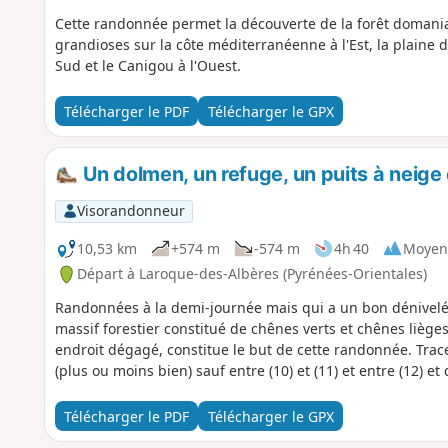
Cette randonnée permet la découverte de la forêt domania
grandioses sur la côte méditerranéenne à l'Est, la plaine 
Sud et le Canigou à l'Ouest.
Télécharger le PDF
Télécharger le GPX
Un dolmen, un refuge, un puits à neig
Visorandonneur
10,53 km
+574 m
-574 m
4h 40
Moyen
Départ à Laroque-des-Albères (Pyrénées-Orientales)
Randonnées à la demi-journée mais qui a un bon dénivelé.
massif forestier constitué de chênes verts et chênes lièges
endroit dégagé, constitue le but de cette randonnée. Trac
(plus ou moins bien) sauf entre (10) et (11) et entre (12) et 
Télécharger le PDF
Télécharger le GPX