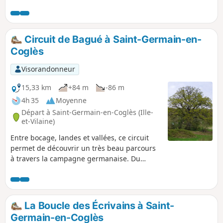
découverts par le randonneur au cours de cette balade
sans difficulté.
Circuit de Bagué à Saint-Germain-en-
Coglès
Visorandonneur
15,33 km
+84 m
-86 m
4h 35
Moyenne
Départ à Saint-Germain-en-Coglès (Ille-
et-Vilaine)
Entre bocage, landes et vallées, ce circuit
permet de découvrir un très beau parcours
à travers la campagne germanaise. Du
vallon de la Volerie à la vallée de la Minette,
il permet de retrouver tous les éléments qui
forgent le Coglais : le bois, l'eau et la pierre.
La Boucle des Écrivains à Saint-
Germain-en-Coglès