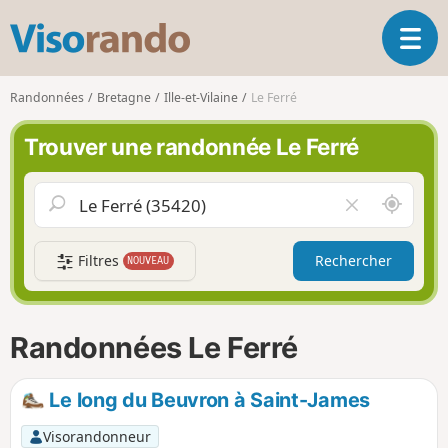
V
O
i
u
s
v
o
Randonnées
Bretagne
Ille-et-Vilaine
Le Ferré
r
r
i
a
Trouver une randonnée Le Ferré
r
n
l
d
a
o
A
V
n
u
i
a
t
d
v
Filtres
Rechercher
NOUVEAU
o
e
i
u
r
g
r
l
a
d
e
Randonnées Le Ferré
t
e
c
i
m
h
o
o
a
Le long du Beuvron à Saint-James
n
i
m
p
Visorandonneur