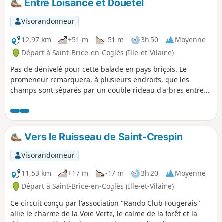
Entre Loisance et Douetel
Visorandonneur
12,97 km
+51 m
-51 m
3h 50
Moyenne
Départ à Saint-Brice-en-Coglès (Ille-et-Vilaine)
Pas de dénivelé pour cette balade en pays briçois. Le
promeneur remarquera, à plusieurs endroits, que les
champs sont séparés par un double rideau d'arbres entre
lequel est tracé le cheminement emprunté.
Vers le Ruisseau de Saint-Crespin
Visorandonneur
11,53 km
+17 m
-17 m
3h 20
Moyenne
Départ à Saint-Brice-en-Coglès (Ille-et-Vilaine)
Ce circuit conçu par l'association "Rando Club Fougerais"
allie le charme de la Voie Verte, le calme de la forêt et la