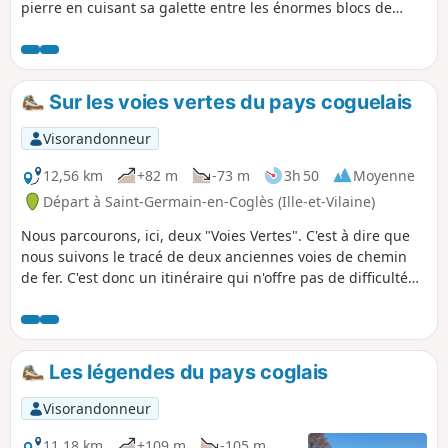
pierre en cuisant sa galette entre les énormes blocs de
rochers formant une grotte. Cette double boucle vous
portera de lieux légendaires en sites sacrés. Ce serait bien
le diable si vous ne parveniez pas aux portes du Domaine
de la Foltière, le royaume des fleurs du Parc Floral de Haute-
Sur les voies vertes du pays coguelais
Bretagne.
Visorandonneur
12,56 km
+82 m
-73 m
3h 50
Moyenne
Départ à Saint-Germain-en-Coglès (Ille-et-Vilaine)
Nous parcourons, ici, deux "Voies Vertes". C'est à dire que
nous suivons le tracé de deux anciennes voies de chemin
de fer. C'est donc un itinéraire qui n'offre pas de difficulté
mis à part, quelques passages boueux par temps de pluie.
Les légendes du pays coglais
Visorandonneur
11,18 km
+109 m
-105 m