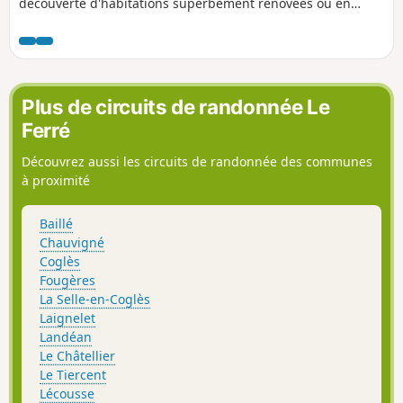
découverte d'habitations superbement rénovées ou en
cours de rénovation. Avec une partie goudronnée très
minime, le promeneur chemine sur des sentiers et chemins
entretenus.
Plus de circuits de randonnée Le
Ferré
Découvrez aussi les circuits de randonnée des communes
à proximité
Baillé
Chauvigné
Coglès
Fougères
La Selle-en-Coglès
Laignelet
Landéan
Le Châtellier
Le Tiercent
Lécousse