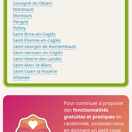
Louvigné-du-Désert
Monthault
Montours
Parigné
Poilley
Saint-Brice-en-Coglès
Saint-Étienne-en-Coglès
Saint-Georges-de-Reintembault
Saint-Germain-en-Coglès
Saint-Hilaire-des-Landes
Saint-Marc-le-Blanc
Saint-Ouen-la-Rouërie
Villamée
Pour continuer à proposer
des
fonctionnalités
gratuites et pratiques
en
randonnée, soutenez-nous
en donnant un petit coup