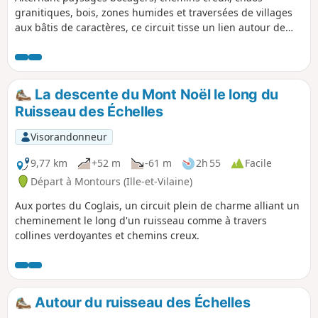
granitiques, bois, zones humides et traversées de villages
aux bâtis de caractères, ce circuit tisse un lien autour de
l'histoire du lin et du chanvre autrefois cultivés sur ces
terres et l'exploitation agricole d'aujourd'hui. Des panneaux
d'interprétations jalonnent ce circuit.
La descente du Mont Noël le long du
Ruisseau des Échelles
Visorandonneur
9,77 km
+52 m
-61 m
2h 55
Facile
Départ à Montours (Ille-et-Vilaine)
Aux portes du Coglais, un circuit plein de charme alliant un
cheminement le long d'un ruisseau comme à travers
collines verdoyantes et chemins creux.
Autour du ruisseau des Échelles