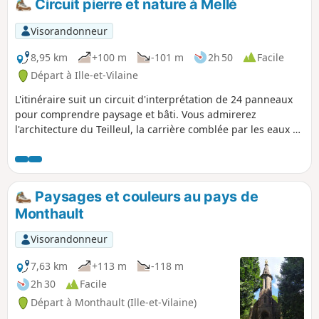
Circuit pierre et nature à Mellé
découvrir le bourg de La-Selle-en-Coglès (le monastère du
Nord).
Visorandonneur
8,95 km
+100 m
-101 m
2h 50
Facile
Départ à Ille-et-Vilaine
L'itinéraire suit un circuit d'interprétation de 24 panneaux
pour comprendre paysage et bâti. Vous admirerez
l'architecture du Teilleul, la carrière comblée par les eaux à
la Beurrière et les hameaux anciens de la Hérissais et de la
Vairie. Vous longerez également le petit Ruisseau du Boulay
plein de charme avant de grimper sur le Haut du Rocher.
Paysages et couleurs au pays de
Monthault
Visorandonneur
7,63 km
+113 m
-118 m
2h 30
Facile
Départ à Monthault (Ille-et-Vilaine)