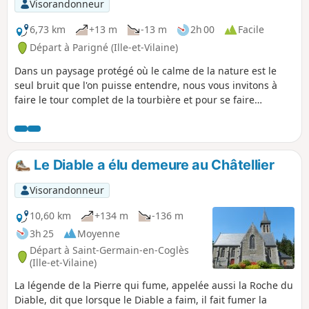
Visorandonneur
6,73 km
+13 m
-13 m
2h 00
Facile
Départ à Parigné (Ille-et-Vilaine)
Dans un paysage protégé où le calme de la nature est le
seul bruit que l'on puisse entendre, nous vous invitons à
faire le tour complet de la tourbière et pour se faire
cheminer à deux reprises sur la passerelle longue de 570 m
qui la traverse. Attention aux enfants car la passerelle n'a
pas de garde-corps et la tourbe est réputée comme étant
très acide; la baignade est donc fortement déconseillée
Le Diable a élu demeure au Châtellier
pour ne pas dire interdite.
Visorandonneur
10,60 km
+134 m
-136 m
3h 25
Moyenne
Départ à Saint-Germain-en-Coglès
(Ille-et-Vilaine)
La légende de la Pierre qui fume, appelée aussi la Roche du
Diable, dit que lorsque le Diable a faim, il fait fumer la