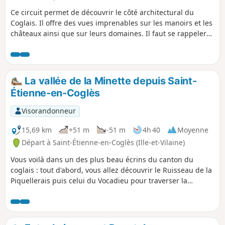
Ce circuit permet de découvrir le côté architectural du
Coglais. Il offre des vues imprenables sur les manoirs et les
châteaux ainsi que sur leurs domaines. Il faut se rappeler
qu'au Moyen-Age, la Seigneurie de Saint-Brice avait une
importance exceptionnelle dans la baronnie de Fougères.
Plus tard, en 1794, c'est ici qu'à débuté la première
chouannerie, comme la seconde en 1815.
La vallée de la Minette depuis Saint-
Étienne-en-Coglès
Visorandonneur
15,69 km
+51 m
-51 m
4h 40
Moyenne
Départ à Saint-Étienne-en-Coglès (Ille-et-Vilaine)
Vous voilà dans un des plus beau écrins du canton du
coglais : tout d'abord, vous allez découvrir le Ruisseau de la
Piquellerais puis celui du Vocadieu pour traverser la
magnifique vallée de la Minette, cette petite rivière de
25 km de long, affluent du Couesnon, alimentée par une
multitude de ruisseaux : Piquellerais et Vocadieu, mais
également Frénouse, l'Aunay, le Couard, etc.