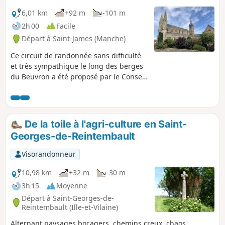
6,01 km
+92 m
-101 m
2h 00
Facile
Départ à Saint-James (Manche)
Ce circuit de randonnée sans difficulté
et très sympathique le long des berges
du Beuvron a été proposé par le Conseil
Municipal des Enfants de Saint-James. Il
passe en outre à proximité du cimetière
militaire américain, permettant une
petite extension à la balade.
De la toile à l'agri-culture en Saint-
Georges-de-Reintembault
Visorandonneur
10,98 km
+32 m
-30 m
3h 15
Moyenne
Départ à Saint-Georges-de-
Reintembault (Ille-et-Vilaine)
Alternant paysages bocagers, chemins creux, chaos