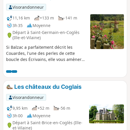
Visorandonneur
11,16 km
+133 m
-141 m
3h 35
Moyenne
Départ à Saint-Germain-en-Coglès
(Ille-et-Vilaine)
Si Balzac a parfaitement décrit les
Couardes, l'une des perles de cette
boucle des Écrivains, elle vous amènera
aussi à la rencontre de Chateaubriand et
de la jeunesse de Jean Guéhenno.
Les châteaux du Coglais
Visorandonneur
9,95 km
+52 m
-56 m
3h 00
Moyenne
Départ à Saint-Brice-en-Coglès (Ille-
et-Vilaine)