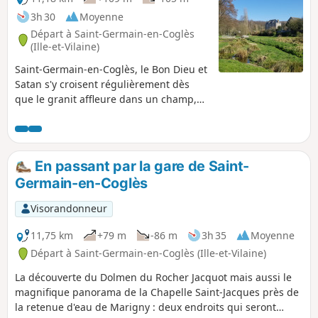
3h 30
Moyenne
Départ à Saint-Germain-en-Coglès
(Ille-et-Vilaine)
Saint-Germain-en-Coglès, le Bon Dieu et
Satan s'y croisent régulièrement dès
que le granit affleure dans un champ,
ou dès que l'eau jaillit de la pierre. Avec
le Châtellier caché derrière le bois, la
commune de Saint-Germain offre
quelques-unes des plus belles histoires
En passant par la gare de Saint-
de la région que cette balade permet de
Germain-en-Coglès
vous faire conter, au détour des
chemins. Mais attention, ces légendes
Visorandonneur
sont autant tirées de l'imaginaire local
que de vérités historiques.
11,75 km
+79 m
-86 m
3h 35
Moyenne
Départ à Saint-Germain-en-Coglès (Ille-et-Vilaine)
La découverte du Dolmen du Rocher Jacquot mais aussi le
magnifique panorama de la Chapelle Saint-Jacques près de
la retenue d'eau de Marigny : deux endroits qui seront