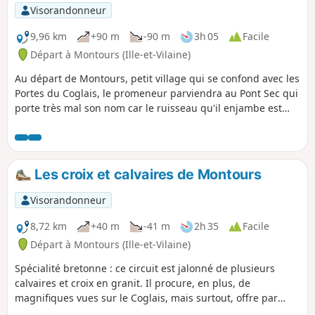
Visorandonneur
9,96 km
+90 m
-90 m
3h 05
Facile
Départ à Montours (Ille-et-Vilaine)
Au départ de Montours, petit village qui se confond avec les
Portes du Coglais, le promeneur parviendra au Pont Sec qui
porte très mal son nom car le ruisseau qu'il enjambe est
alimenté par les eaux de ruissellement de l'autoroute des
Estuaires. Le circuit comprend deux boucles, la deuxième
pouvant être ignorée, ramenant la distance à 6km.
Les croix et calvaires de Montours
Visorandonneur
8,72 km
+40 m
-41 m
2h 35
Facile
Départ à Montours (Ille-et-Vilaine)
Spécialité bretonne : ce circuit est jalonné de plusieurs
calvaires et croix en granit. Il procure, en plus, de
magnifiques vues sur le Coglais, mais surtout, offre par
temps clair, un belvédère exceptionnel, vers le Nord, jusqu'à