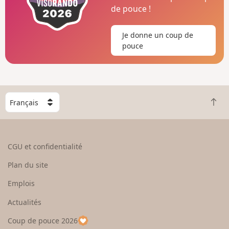
de pouce !
Je donne un coup de
pouce
C
R
h
e
o
t
i
o
s
CGU et confidentialité
u
i
r
s
Plan du site
e
s
n
e
Emplois
h
z
Actualités
a
u
u
n
Coup de pouce 2026
t
p