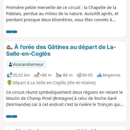
Première petite merveille de ce circuit : la Chapelle de la
Potelais, perdue au milieu de la nature. Aussitôt après, et
pendant presque deux kilomètres, vous êtes conviés à
suivre les méandres du Tronçon au milieu des bois et des
champs.
À l'orée des Gâtines au départ de La-
Selle-en-Coglès
Visorandonneur
20,52 km
+86 m
-88 m
6h 05
Moyenne
Départ à La Selle-en-Coglès (Ille-et-Vilaine)
Ce circuit réunit symboliquement deux régions en reliant le
Moulin de Champ Pinel (Bretagne) à celui de Roche Garé
(Normandie) car à cet endroit c'est la rivière le Tronçon qui
marque la limite départementale et donc régionale. Vous
traverserez de multiples paysages en longeant une belle
partie du Bois de Gâtines pour côtoyer le Château du
Rocher Portail sans oublier d'avoir la possibilité de