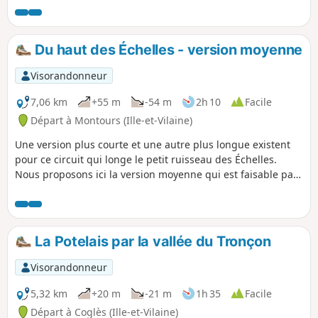
la Baie du Mont-Saint-Michel et vers l'Ouest sur les collines
de l'arrière-pays fougerais.
Du haut des Échelles - version moyenne
Visorandonneur
7,06 km
+55 m
-54 m
2h 10
Facile
Départ à Montours (Ille-et-Vilaine)
Une version plus courte et une autre plus longue existent
pour ce circuit qui longe le petit ruisseau des Échelles.
Nous proposons ici la version moyenne qui est faisable par
tous, avec un minimum d'équipement (de bonnes
chaussures).
La Potelais par la vallée du Tronçon
Visorandonneur
5,32 km
+20 m
-21 m
1h 35
Facile
Départ à Coglès (Ille-et-Vilaine)