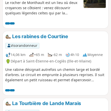
Le rocher de Monthault est un lieu où deux
croyances se côtoient : venez découvrir
quelques légendes celtes qui par la
présence de rochers particuliers les font
traverser les siècles avec comme voisine la
Chapelle Notre-Dame ultime étape d'un
chemin de croix à travers bois.
Les rabines de Courtine
Visorandonneur
14,06 km
+65 m
-62 m
4h 10
Moyenne
Départ à Saint-Étienne-en-Coglès (Ille-et-Vilaine)
Une rabine désignait autrefois un chemin large et bordé
d'arbres. Le circuit en emprunte à plusieurs reprises. Il suit
également un petit ruisseau et permet d'apercevoir
plusieurs châteaux car il emprunte des sentiers communs à
une autre randonnée décrite sur le site au départ de Saint-
Brice-en-Coglès.
La Tourbière de Lande Marais