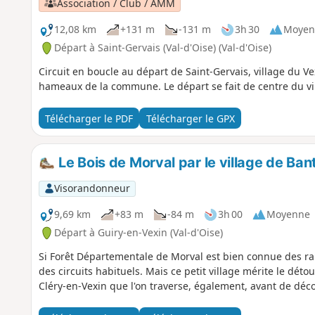
Association / Club / AMM
12,08 km
+131 m
-131 m
3h 30
Moyen
Départ à Saint-Gervais (Val-d'Oise) (Val-d'Oise)
Circuit en boucle au départ de Saint-Gervais, village du Vex
hameaux de la commune. Le départ se fait de centre du vil
Télécharger le PDF
Télécharger le GPX
Le Bois de Morval par le village de Ban
Visorandonneur
9,69 km
+83 m
-84 m
3h 00
Moyenne
Départ à Guiry-en-Vexin (Val-d'Oise)
Si Forêt Départementale de Morval est bien connue des ran
des circuits habituels. Mais ce petit village mérite le détou
Cléry-en-Vexin que l'on traverse, également, avant de décou