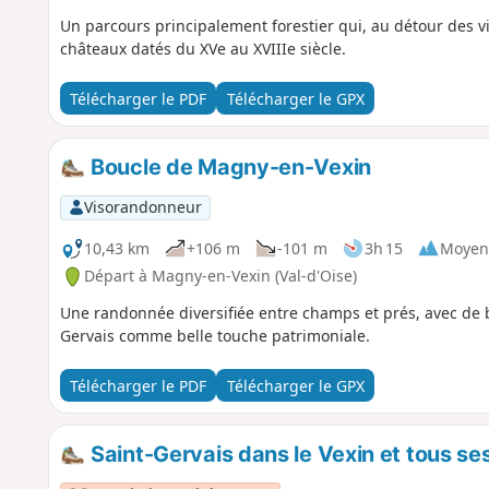
Un parcours principalement forestier qui, au détour des v
châteaux datés du XVe au XVIIIe siècle.
Télécharger le PDF
Télécharger le GPX
Boucle de Magny-en-Vexin
Visorandonneur
10,43 km
+106 m
-101 m
3h 15
Moyen
Départ à Magny-en-Vexin (Val-d'Oise)
Une randonnée diversifiée entre champs et prés, avec de be
Gervais comme belle touche patrimoniale.
Télécharger le PDF
Télécharger le GPX
Saint-Gervais dans le Vexin et tous s