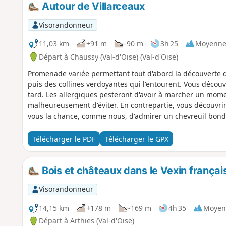
Autour de Villarceaux
Visorandonneur
11,03 km
+91 m
-90 m
3h 25
Moyenn
Départ à Chaussy (Val-d'Oise) (Val-d'Oise)
Promenade variée permettant tout d'abord la découverte d
puis des collines verdoyantes qui l'entourent. Vous découvr
tard. Les allergiques pesteront d'avoir à marcher un momen
malheureusement d'éviter. En contrepartie, vous découvrir
vous la chance, comme nous, d'admirer un chevreuil bondi
Télécharger le PDF
Télécharger le GPX
Bois et châteaux dans le Vexin françai
Visorandonneur
14,15 km
+178 m
-169 m
4h 35
Moyen
Départ à Arthies (Val-d'Oise)