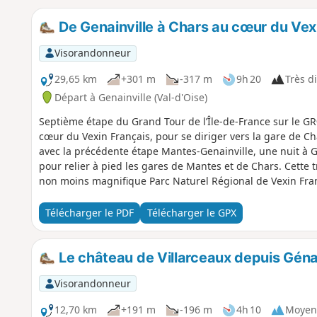
De Genainville à Chars au cœur du Vex
Visorandonneur
29,65 km
+301 m
-317 m
9h 20
Très di
Départ à Genainville (Val-d'Oise)
Septième étape du Grand Tour de l’Île-de-France sur le GR
cœur du Vexin Français, pour se diriger vers la gare de Char
avec la précédente étape Mantes-Genainville, une nuit à G
pour relier à pied les gares de Mantes et de Chars. Cette t
non moins magnifique Parc Naturel Régional de Vexin Franç
Elle rejoint puis remonte dans un 1er temps la vallée de l
plateaux agricoles entre Oise et Val d'Oise avant de redes
Télécharger le PDF
Télécharger le GPX
rejoindre Chars.
Le château de Villarceaux depuis Génai
Visorandonneur
12,70 km
+191 m
-196 m
4h 10
Moyen