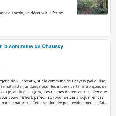
sages du Vexin, de découvrir la ferme
sur la commune de Chaussy
e
rgerie de Villarceaux, sur la commune de Chayssy (Val d'Oise)
ée naturiste (randonue pour les initiés), certains tronçons de
 au (8) et du (9) au (D/A). Les risques de rencontres, bien que
vous couvrir (short, paréo., etc) pour ne pas choquer en cas
 démarche naturiste. Cette randonnée peut évidemment se faire
e de Villarceaux. Il y a un petit parking juste au départ de la
ndre à la Bergerie de Villarceaux