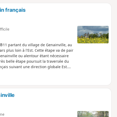
o
a
in français
i
m
p
fficile
®11 partant du village de Genainville, au
s plus loin à l'Est. Cette étape va de pair
enainville ou alentour étant nécessaire
rès belle étape poursuit la traversée du
ais suivant une direction globale Est.
'Aubette de Magny, traverse une série de
cendre dans la vallée de la Viosne pour
nville
ne