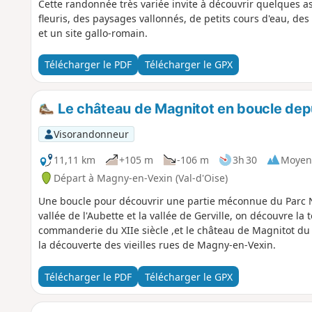
Cette randonnée très variée invite à découvrir quelques a
fleuris, des paysages vallonnés, de petits cours d'eau, des 
et un site gallo-romain.
Télécharger le PDF
Télécharger le GPX
Le château de Magnitot en boucle de
Visorandonneur
11,11 km
+105 m
-106 m
3h 30
Moyen
Départ à Magny-en-Vexin (Val-d'Oise)
Une boucle pour découvrir une partie méconnue du Parc Na
vallée de l'Aubette et la vallée de Gerville, on découvre la
commanderie du XIIe siècle ,et le château de Magnitot du X
la découverte des vieilles rues de Magny-en-Vexin.
Télécharger le PDF
Télécharger le GPX