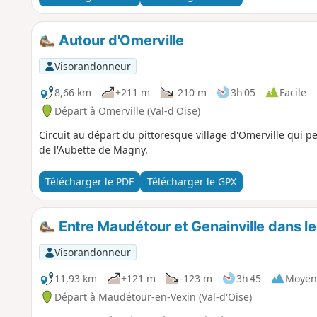
Autour d'Omerville
Visorandonneur
8,66 km
+211 m
-210 m
3h 05
Facile
Départ à Omerville (Val-d'Oise)
Circuit au départ du pittoresque village d'Omerville qui pe
de l'Aubette de Magny.
Télécharger le PDF
Télécharger le GPX
Entre Maudétour et Genainville dans le
Visorandonneur
11,93 km
+121 m
-123 m
3h 45
Moyen
Départ à Maudétour-en-Vexin (Val-d'Oise)