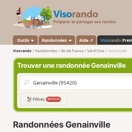
V
i
s
o
r
a
Outils
Randonnées
Aide ↗
Viso
rando
Pre
n
Visorando
Randonnées
Ile-de-France
Val-d'Oise
Genainville
d
o
Trouver une randonnée Genainville
Filtres
NOUVEAU
Randonnées Genainville