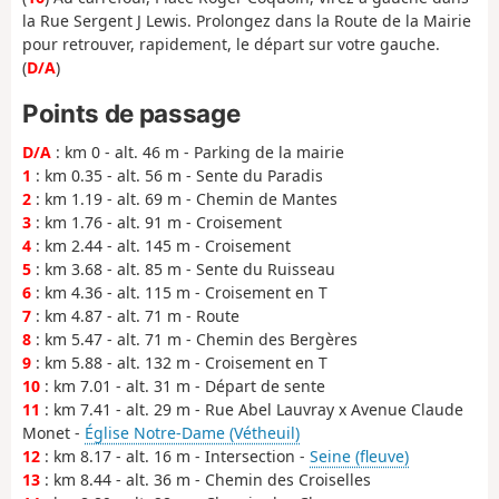
la Rue Sergent J Lewis. Prolongez dans la Route de la Mairie
pour retrouver, rapidement, le départ sur votre gauche.
(
D/A
)
Points de passage
D/A
: km 0 - alt. 46 m - Parking de la mairie
1
: km 0.35 - alt. 56 m - Sente du Paradis
2
: km 1.19 - alt. 69 m - Chemin de Mantes
3
: km 1.76 - alt. 91 m - Croisement
4
: km 2.44 - alt. 145 m - Croisement
5
: km 3.68 - alt. 85 m - Sente du Ruisseau
6
: km 4.36 - alt. 115 m - Croisement en T
7
: km 4.87 - alt. 71 m - Route
8
: km 5.47 - alt. 71 m - Chemin des Bergères
9
: km 5.88 - alt. 132 m - Croisement en T
10
: km 7.01 - alt. 31 m - Départ de sente
11
: km 7.41 - alt. 29 m - Rue Abel Lauvray x Avenue Claude
Monet -
Église Notre-Dame (Vétheuil)
12
: km 8.17 - alt. 16 m - Intersection -
Seine (fleuve)
13
: km 8.44 - alt. 36 m - Chemin des Croiselles