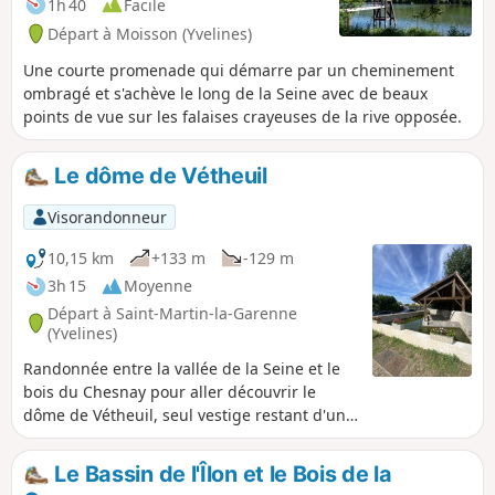
1h 40
Facile
Départ à Moisson (Yvelines)
Une courte promenade qui démarre par un cheminement
ombragé et s'achève le long de la Seine avec de beaux
points de vue sur les falaises crayeuses de la rive opposée.
Le dôme de Vétheuil
Visorandonneur
10,15 km
+133 m
-129 m
3h 15
Moyenne
Départ à Saint-Martin-la-Garenne
(Yvelines)
Randonnée entre la vallée de la Seine et le
bois du Chesnay pour aller découvrir le
dôme de Vétheuil, seul vestige restant d'un
aérodrome allemand de la 2e guerre
mondiale.
Le Bassin de l'Îlon et le Bois de la