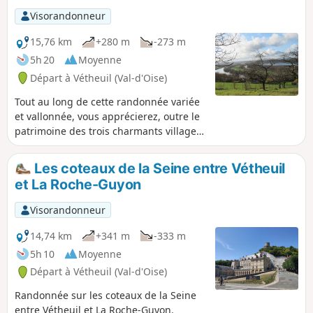
Visorandonneur
15,76 km
+280 m
-273 m
5h 20
Moyenne
Départ à Vétheuil (Val-d'Oise)
Tout au long de cette randonnée variée
et vallonnée, vous apprécierez, outre le
patrimoine des trois charmants villages
traversés, les points de vue, le
cheminement à travers bois, l'étrange
Les coteaux de la Seine entre Vétheuil
découverte sur le GR®2 et en point
et La Roche-Guyon
d'orgue le superbe panorama sur les
boucles de la Seine.
Visorandonneur
14,74 km
+341 m
-333 m
5h 10
Moyenne
Départ à Vétheuil (Val-d'Oise)
Randonnée sur les coteaux de la Seine
entre Vétheuil et La Roche-Guyon.