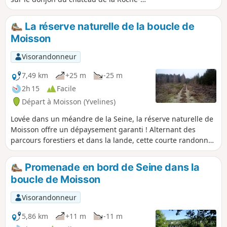
Guyon. Puis, en longeant la Seine, vous
apprécierez, sur la rive opposée, la vue
La réserve naturelle de la boucle de
sur la réserve naturelle des coteaux de
Moisson
la Seine.
Visorandonneur
7,49 km
+25 m
-25 m
2h 15
Facile
Départ à Moisson (Yvelines)
Lovée dans un méandre de la Seine, la réserve naturelle de
Moisson offre un dépaysement garanti ! Alternant des
parcours forestiers et dans la lande, cette courte randonnée
devrait convenir aux amoureux de la nature et à ceux qui
recherchent le calme.
Promenade en bord de Seine dans la
boucle de Moisson
Visorandonneur
5,86 km
+11 m
-11 m