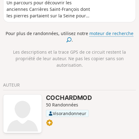
Un parcours pour découvrir les
anciennes Carrières Saint-François dont
les pierres partaient sur la Seine pour
construire les monuments parisiens et
le hameau de Bézu, à l'abandon depuis
Pour plus de randonnées, utilisez notre
moteur de recherche
la fin de leur exploitation. Le circuit
.
traverse d'abord la Forêt de la Roche-
Guyon avant de grimper les coteaux de
Les descriptions et la trace GPS de ce circuit restent la
la vallée de l'Epte. La fin de cette
propriété de leur auteur. Ne pas les copier sans son
randonnée permet de musarder dans
autorisation.
les rues du village typique de Chérence.
AUTEUR
COCHARDMOD
50 Randonnées
Visorandonneur