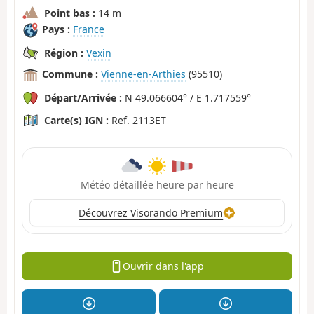
Point bas :
14 m
Pays :
France
Région :
Vexin
Commune :
Vienne-en-Arthies
(95510)
Départ/Arrivée :
N 49.066604° / E 1.717559°
Carte(s) IGN :
Ref. 2113ET
Météo détaillée heure par heure
Découvrez Visorando Premium
Ouvrir dans l'app