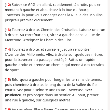
(
12
) Suivez ce GR® en allant, rapidement, à droite, puis en
montant à gauche et aboutissez à la Rue du Bourg.
Traversez-la pour vous engager dans la Ruelle des Moulins,
jusqu'au premier croisement.
(
13
) Tournez à droite, Chemin des Croiselles. Laissez une rue
à droite. Au carrefour en T, virez à gauche dans la Rue de
Montrond. Atteignez le Chemin des Clos.
(
14
) Tournez à droite, et suivez-le jusqu'à rencontrer
l'Avenue des Millonnets. Allez à droite sur quelques mètres
pour la traverser au passage protégé.
Faites un rapide
gauche-droite
et prenez un chemin qui mène à des terrains
de sport.
(
15
) Bifurquez à gauche pour longer les terrains de tennis,
puis cheminez à droite, le long du ru de la Vallée du Roi.
Poursuivez pour atteindre une route. Traversez, a
vec
prudence
, et prolongez dans un sentier. Au bout, prenez
une rue à gauche, sur quelques mètres.
(
16
) Au carrefour, Place Roger Coquoin, virez à gauche dans