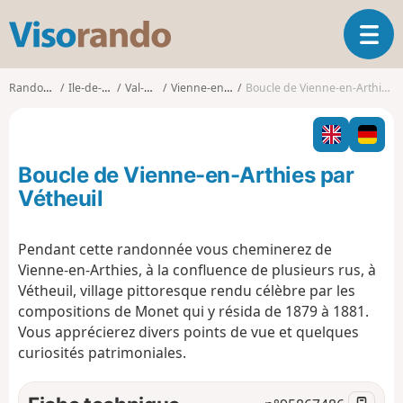
V
O
i
u
s
v
o
Randonnées
Ile-de-France
Val-d'Oise
Vienne-en-Arthies
Boucle de Vienne-en-Arthies par Vétheuil
r
r
i
a
r
n
l
d
Boucle de Vienne-en-Arthies par
a
o
n
Vétheuil
a
v
Pendant cette randonnée vous cheminerez de
i
Vienne-en-Arthies, à la confluence de plusieurs rus, à
g
a
Vétheuil, village pittoresque rendu célèbre par les
t
compositions de Monet qui y résida de 1879 à 1881.
i
Vous apprécierez divers points de vue et quelques
o
curiosités patrimoniales.
n