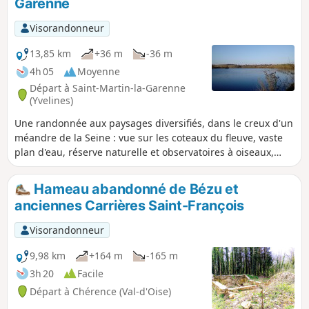
Garenne
Visorandonneur
13,85 km
+36 m
-36 m
4h 05
Moyenne
Départ à Saint-Martin-la-Garenne
(Yvelines)
Une randonnée aux paysages diversifiés, dans le creux d'un
méandre de la Seine : vue sur les coteaux du fleuve, vaste
plan d'eau, réserve naturelle et observatoires à oiseaux,
plaine cultivée et, pour finir, agréable cheminement dans le
Bois de la Garenne.
Hameau abandonné de Bézu et
anciennes Carrières Saint-François
Visorandonneur
9,98 km
+164 m
-165 m
3h 20
Facile
Départ à Chérence (Val-d'Oise)