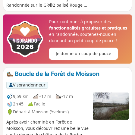
Randonnée sur le GR®2 balisé Rouge et
Blanc. Pensez à prendre une casquette
ou un chapeau par temps estival car
Pour continuer à proposer des
une bonne partie du parcours est à
fonctionnalités gratuites et pratiques
découvert.
en randonnée, soutenez-nous en
donnant un petit coup de pouce !
Je donne un coup de pouce
Boucle de la Forêt de Moisson
Visorandonneur
9,59 km
+17 m
-17 m
2h 45
Facile
Départ à Moisson (Yvelines)
Après avoir cheminé en Forêt de
Moisson, vous découvrirez une belle vue
sur le donjon du château de la Roche-