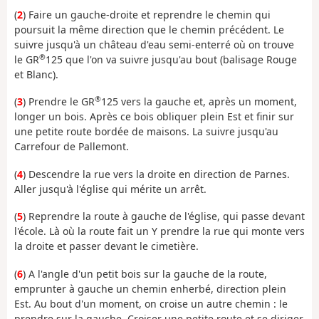
(
2
) Faire un gauche-droite et reprendre le chemin qui
poursuit la même direction que le chemin précédent. Le
suivre jusqu'à un château d'eau semi-enterré où on trouve
®
le GR
125 que l'on va suivre jusqu'au bout (balisage Rouge
et Blanc).
®
(
3
) Prendre le GR
125 vers la gauche et, après un moment,
longer un bois. Après ce bois obliquer plein Est et finir sur
une petite route bordée de maisons. La suivre jusqu'au
Carrefour de Pallemont.
(
4
) Descendre la rue vers la droite en direction de Parnes.
Aller jusqu'à l'église qui mérite un arrêt.
(
5
) Reprendre la route à gauche de l'église, qui passe devant
l'école. Là où la route fait un Y prendre la rue qui monte vers
la droite et passer devant le cimetière.
(
6
) A l'angle d'un petit bois sur la gauche de la route,
emprunter à gauche un chemin enherbé, direction plein
Est. Au bout d'un moment, on croise un autre chemin : le
prendre sur la gauche. Croiser une petite route et se diriger