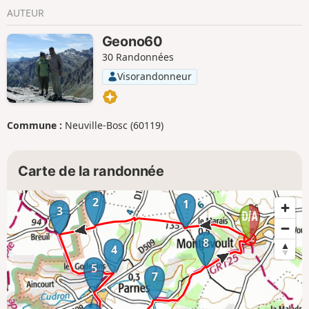
AUTEUR
Geono60
30 Randonnées
Visorandonneur
Commune :
Neuville-Bosc (60119)
Carte de la randonnée
2
1
3
8
4
5
7