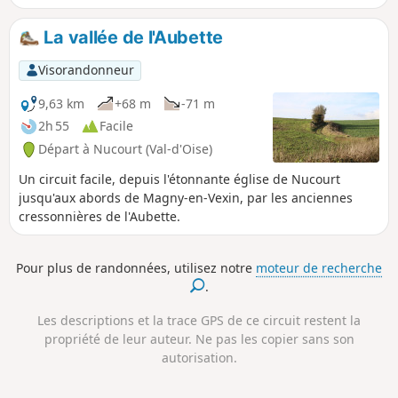
l'Aubette et la vallée de Gerville, on découvre
la tour de Gerville, restes d'une ancienne
La vallée de l'Aubette
commanderie du XIIe siècle ,et le château de
Magnitot du XVIIIe siècle. Ce circuit peut
Visorandonneur
être complété par la découverte des vieilles
rues de Magny-en-Vexin.
9,63 km
+68 m
-71 m
2h 55
Facile
Départ à Nucourt (Val-d'Oise)
Un circuit facile, depuis l'étonnante église de Nucourt
jusqu'aux abords de Magny-en-Vexin, par les anciennes
cressonnières de l'Aubette.
Pour plus de randonnées, utilisez notre
moteur de recherche
.
Les descriptions et la trace GPS de ce circuit restent la
propriété de leur auteur. Ne pas les copier sans son
autorisation.