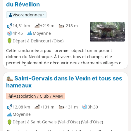
du Réveillon
Visorandonneur
14,31 km
+219 m
-218 m
4h 45
Moyenne
Départ à Delincourt (Oise)
Cette randonnée a pour premier objectif un imposant
dolmen du Néolithique. À travers bois et champs, elle
permet également de découvrir deux charmants villages de
la Vallée du Réveillon.
Saint-Gervais dans le Vexin et tous ses
hameaux
Association / Club / AMM
12,08 km
+131 m
-131 m
3h 30
Moyenne
Départ à Saint-Gervais (Val-d'Oise) (Val-d'Oise)