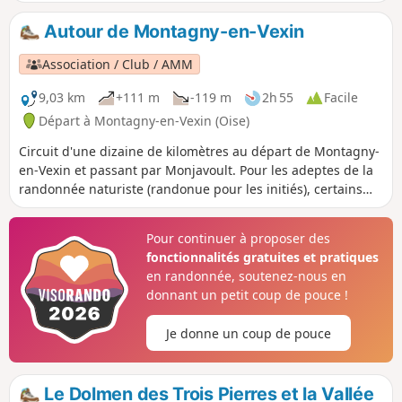
sur le Vexin, vallonné à cet endroit.
Autour de Montagny-en-Vexin
Association / Club / AMM
9,03 km
+111 m
-119 m
2h 55
Facile
Départ à Montagny-en-Vexin (Oise)
Circuit d'une dizaine de kilomètres au départ de Montagny-
en-Vexin et passant par Monjavoult. Pour les adeptes de la
randonnée naturiste (randonue pour les initiés), certains
tronçons de ce parcours peuvent être parcourus en nudité
totale. Les risques de rencontres, bien que possibles, sont
Pour continuer à proposer des
minimes. N'oubliez pas de quoi vous couvrir pour ne pas
fonctionnalités gratuites et pratiques
choquer. Cette randonnée peut évidemment se faire en
en randonnée, soutenez-nous en
étant habillé. Le départ et l'arrivée se font à Montagny-en-
donnant un petit coup de pouce !
Vexin, petit village de l'Oise à proximité de Magny-en-Vexin
(Val d'Oise). Il n'y a pas de transport en commun pour
Je donne un coup de pouce
accéder à Montagny-en-Vexin.
Le Dolmen des Trois Pierres et la Vallée