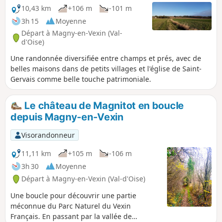
10,43 km
+106 m
-101 m
3h 15
Moyenne
Départ à Magny-en-Vexin (Val-
d'Oise)
Une randonnée diversifiée entre champs et prés, avec de
belles maisons dans de petits villages et l'église de Saint-
Gervais comme belle touche patrimoniale.
Le château de Magnitot en boucle
depuis Magny-en-Vexin
Visorandonneur
11,11 km
+105 m
-106 m
3h 30
Moyenne
Départ à Magny-en-Vexin (Val-d'Oise)
Une boucle pour découvrir une partie
méconnue du Parc Naturel du Vexin
Français. En passant par la vallée de