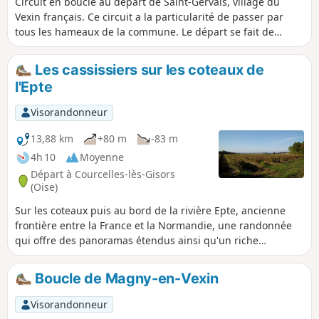
Circuit en boucle au départ de Saint-Gervais, village du
Vexin français. Ce circuit a la particularité de passer par
tous les hameaux de la commune. Le départ se fait de
centre du village, devant la mairie.
Les cassissiers sur les coteaux de
l'Epte
Visorandonneur
13,88 km
+80 m
-83 m
4h 10
Moyenne
Départ à Courcelles-lès-Gisors
(Oise)
Sur les coteaux puis au bord de la rivière Epte, ancienne
frontière entre la France et la Normandie, une randonnée
qui offre des panoramas étendus ainsi qu'un riche
patrimoine. Sur les coteaux, le paysage est fortement
marqué par la présence de vastes plantations de
Boucle de Magny-en-Vexin
cassissiers.
Visorandonneur