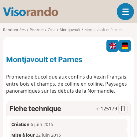
V
O
i
u
s
v
o
Randonnées
Picardie
Oise
Montjavoult
Montjavoult et Parnes
r
r
i
a
r
n
l
d
Montjavoult et Parnes
a
o
n
a
Promenade bucolique aux confins du Vexin Français,
v
entre bois et champs, de colline en colline. Paysages
i
panoramiques sur les débuts de la Normandie.
g
a
t
Fiche technique
n°
125179
i
o
n
Création
6 juin 2015
Mise à jour
22 juin 2015