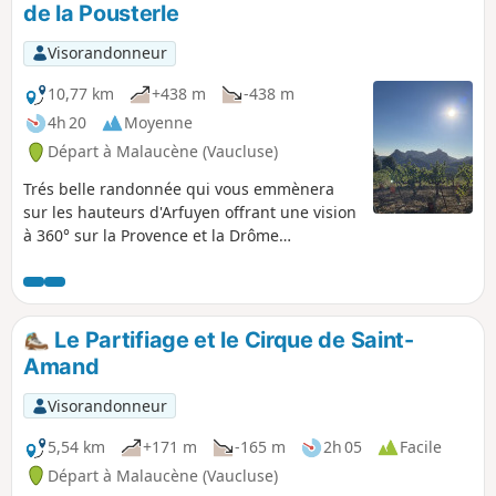
de la Pousterle
Visorandonneur
10,77 km
+438 m
-438 m
4h 20
Moyenne
Départ à Malaucène (Vaucluse)
Trés belle randonnée qui vous emmènera
sur les hauteurs d'Arfuyen offrant une vision
à 360° sur la Provence et la Drôme
provençale. Puis, à travers les sous-bois,
vous atteindrez la Pousterle et le pied du
Saint-Amand. Vous apercevrez au loin le
Barroux et son château majestueux.
Le Partifiage et le Cirque de Saint-
Amand
Visorandonneur
5,54 km
+171 m
-165 m
2h 05
Facile
Départ à Malaucène (Vaucluse)