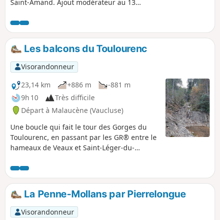
Saint-Amand. Ajout modérateur au 13
mars 2021 : GPS utile pour cette
randonnée, voir les avis.
Les balcons du Toulourenc
Visorandonneur
23,14 km
+886 m
-881 m
9h 10
Très difficile
Départ à Malaucène (Vaucluse)
Une boucle qui fait le tour des Gorges du
Toulourenc, en passant par les GR® entre le
hameaux de Veaux et Saint-Léger-du-
Ventoux. Le sentier monte d'abord sur la rive
droite (Nord) puis après avoir rejoint et
traversé la rivière, passe sur la rive gauche,
versant Nord du Ventoux puis de la Plate
La Penne-Mollans par Pierrelongue
sans jamais atteindre les crêtes.
Visorandonneur