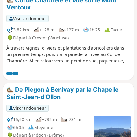
Col de Chabrière et vue sur le Mont
hasard !
Ventoux
Visorandonneur
3,82 km
+128 m
-127 m
1h 25
Facile
Départ à Crestet (Vaucluse)
À travers vignes, oliviers et plantations d'abricotiers dans
un premier temps, puis via la pinède, arrivée au Col de
Chabrière. Aller-retour vers un point de vue, piquenique,
sur le château d'Entrechaux et le Mont Ventoux.
De Piegon à Benivay par la Chapelle
Saint-Jean-d'Ollon
Visorandonneur
15,60 km
+732 m
-731 m
6h 35
Moyenne
Départ à Piégon (Drôme)