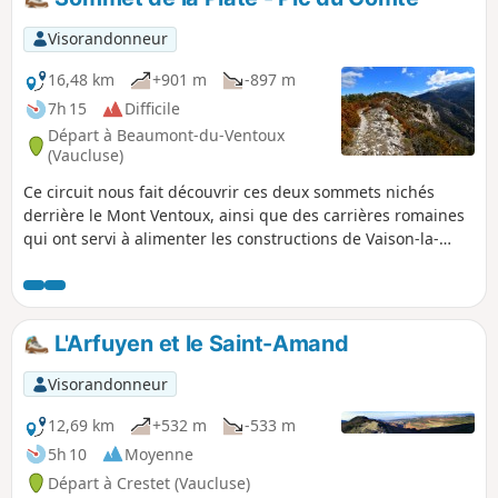
Visorandonneur
16,48 km
+901 m
-897 m
7h 15
Difficile
Départ à Beaumont-du-Ventoux
(Vaucluse)
Ce circuit nous fait découvrir ces deux sommets nichés
derrière le Mont Ventoux, ainsi que des carrières romaines
qui ont servi à alimenter les constructions de Vaison-la-
Romaine.
L'Arfuyen et le Saint-Amand
Visorandonneur
12,69 km
+532 m
-533 m
5h 10
Moyenne
Départ à Crestet (Vaucluse)