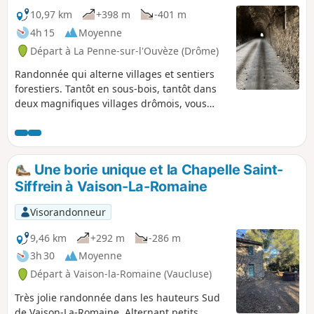
10,97 km
+398 m
-401 m
4h 15
Moyenne
Départ à La Penne-sur-l'Ouvèze (Drôme)
Randonnée qui alterne villages et sentiers
forestiers. Tantôt en sous-bois, tantôt dans
deux magnifiques villages drômois, vous
apprécierez ces différents tableaux qui
s'offrent à vous. L'Ouvéze sera le fil
conducteur de ce voyage. Les villages de
Mollans et Pierrelongue méritent que l'on s'y
Une borie unique et la Chapelle Saint-
arrête un petit peu.
Siffrein à Vaison-La-Romaine
Visorandonneur
9,46 km
+292 m
-286 m
3h 30
Moyenne
Départ à Vaison-la-Romaine (Vaucluse)
Très jolie randonnée dans les hauteurs Sud
de Vaison-La-Romaine. Alternant petits