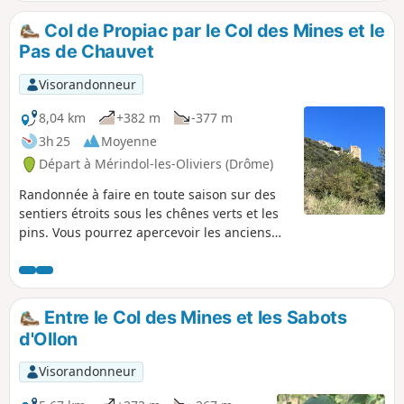
ombragée est des plus agréables.
Col de Propiac par le Col des Mines et le
Pas de Chauvet
Visorandonneur
8,04 km
+382 m
-377 m
3h 25
Moyenne
Départ à Mérindol-les-Oliviers (Drôme)
Randonnée à faire en toute saison sur des
sentiers étroits sous les chênes verts et les
pins. Vous pourrez apercevoir les anciens
thermes de Propiac et sa source "La
Française" maintenant oubliée, ainsi que les
premiers reliefs de la Drôme provençale.
Observez bien oliviers et grenadiers sur
Entre le Col des Mines et les Sabots
votre route au-dessus de Benivay-Ollon.
d'Ollon
Visorandonneur