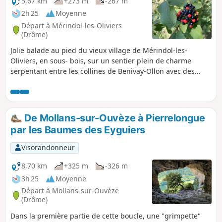
5,67 km
+273 m
-267 m
2h 25
Moyenne
Départ à Mérindol-les-Oliviers
(Drôme)
Jolie balade au pied du vieux village de Mérindol-les-
Oliviers, en sous- bois, sur un sentier plein de charme
serpentant entre les collines de Benivay-Ollon avec des
vues imprenables sur le massif de la Drôme provençale.
De Mollans-sur-Ouvèze à Pierrelongue
par les Baumes des Eyguiers
Visorandonneur
8,70 km
+325 m
-326 m
3h 25
Moyenne
Départ à Mollans-sur-Ouvèze
(Drôme)
Dans la première partie de cette boucle, une "grimpette"