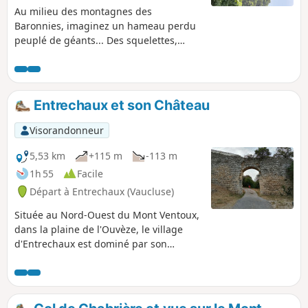
Au milieu des montagnes des
Baronnies, imaginez un hameau perdu
peuplé de géants... Des squelettes,
présentant de très longs tibias, ont été
trouvés dans la crypte de la chapelle. Ils
sont à l'origine du nom du lieu-dit.
Entrechaux et son Château
Visorandonneur
5,53 km
+115 m
-113 m
1h 55
Facile
Départ à Entrechaux (Vaucluse)
Située au Nord-Ouest du Mont Ventoux,
dans la plaine de l'Ouvèze, le village
d'Entrechaux est dominé par son
château, perché au sommet d'une
colline. Gravissons cette colline ! Le
point de vue du Château est
extraordinaire et il n'est pas là par