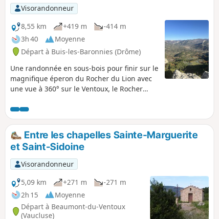
Visorandonneur
8,55 km
+419 m
-414 m
3h 40
Moyenne
Départ à Buis-les-Baronnies (Drôme)
Une randonnée en sous-bois pour finir sur le
magnifique éperon du Rocher du Lion avec
une vue à 360° sur le Ventoux, le Rocher
Saint-Julien, le Linceuil et la Baume Noire.
Tantôt sur une route forestière, tantôt sur
une sente étroite, tantôt dans les oliveraies,
c'est un spectacle permanent et varié qui
Entre les chapelles Sainte-Marguerite
vous accompagnera tout au long de la
et Saint-Sidoine
balade.
Visorandonneur
5,09 km
+271 m
-271 m
2h 15
Moyenne
Départ à Beaumont-du-Ventoux
(Vaucluse)