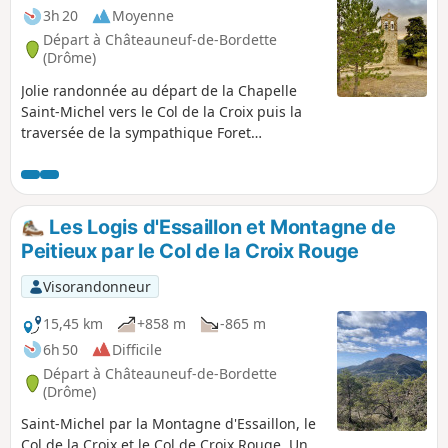
3h 20
Moyenne
Départ à Châteauneuf-de-Bordette
(Drôme)
Jolie randonnée au départ de la Chapelle
Saint-Michel vers le Col de la Croix puis la
traversée de la sympathique Foret
Domaniale du Coucou. Ombragé sur ses
deux tiers, le parcours emprunte des petites
sentes agréables.
Les Logis d'Essaillon et Montagne de
Peitieux par le Col de la Croix Rouge
Visorandonneur
15,45 km
+858 m
-865 m
6h 50
Difficile
Départ à Châteauneuf-de-Bordette
(Drôme)
Saint-Michel par la Montagne d'Essaillon, le
Col de la Croix et le Col de Croix Rouge. Un