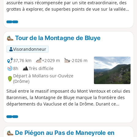
assurée mais récompensée par un site extraordinaire, des
grottes à explorer, de superbes points de vue sur la vallée
de l'Ouvèze. La deuxième partie, plus facile, permet de
visiter deux villages pittoresques et de longer l'Ouvèze,
avec toujours en surplomb, telles des sentinelles, les
spectaculaires Baumes des Eyguiers.
Tour de la Montagne de Bluye
Visorandonneur
37,76 km
+2 029 m
-2 026 m
8h
Très difficile
Départ à Mollans-sur-Ouvèze
(Drôme)
Situé entre le massif imposant du Mont Ventoux et celui des
Baronnies, la Montagne de Bluye marque la frontière des
départements du Vaucluse et de la Drôme. Durant ce
parcours, de larges panoramas sur les vallées
environnantes du Toulourenc et de l'Ouvèze sont offerts. La
face Nord du Mont Ventoux ainsi que les massifs des
Barronnies Provençales sont présents tout au long du tracé.
De Piégon au Pas de Maneyrole en