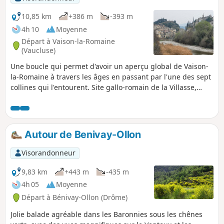
10,85 km
+386 m
-393 m
4h 10
Moyenne
Départ à Vaison-la-Romaine
(Vaucluse)
Une boucle qui permet d'avoir un aperçu global de Vaison-
la-Romaine à travers les âges en passant par l'une des sept
collines qui l'entourent. Site gallo-romain de la Villasse,
pistes forestières, superbes points de vue jusqu'aux
Dentelles de Montmirail, sur le Mont Ventoux et la Drôme
provençale, le pont romain et la cité médiévale, sans oublier
un retour par la rue la plus commerçante de la ville basse
Autour de Benivay-Ollon
avec possibilité d'une pause gourmande ou désaltérante
sur la grande place centrale.
Visorandonneur
9,83 km
+443 m
-435 m
4h 05
Moyenne
Départ à Bénivay-Ollon (Drôme)
Jolie balade agréable dans les Baronnies sous les chênes