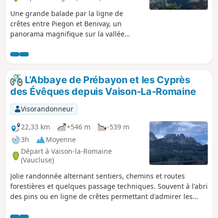
Une grande balade par la ligne de
crêtes entre Piegon et Benivay, un
panorama magnifique sur la vallée
d'Ollon et le mythique Ventoux à travers
les champs de grenadier et d'amandier.
Une pause à la Chapelle Saint-Michel
qui vaut le coup d’œil. Un retour par le
L’Abbaye de Prébayon et les Cyprès
hameau des Géants.
des Évêques depuis Vaison-La-Romaine
Visorandonneur
22,33 km
+546 m
-539 m
3h
Moyenne
Départ à Vaison-la-Romaine
(Vaucluse)
Jolie randonnée alternant sentiers, chemins et routes
forestières et quelques passage techniques. Souvent à l'abri
des pins ou en ligne de crêtes permettant d'admirer les
Dentelles de Montmirail et la Crête Saint-Amand. L'abbaye
de Prébayon vaut aussi que l'on s'y arrête un moment.