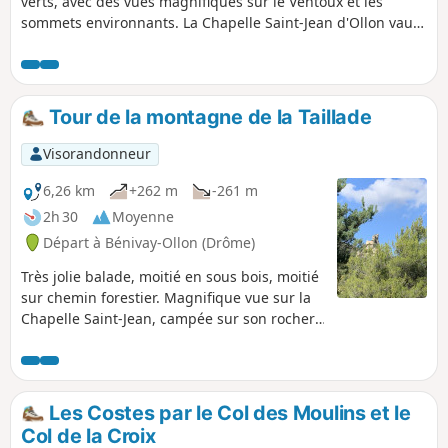
verts, avec des vues magnifiques sur le Ventoux et les
sommets environnants. La Chapelle Saint-Jean d'Ollon vaut
vraiment le détour.
Tour de la montagne de la Taillade
Visorandonneur
6,26 km
+262 m
-261 m
2h 30
Moyenne
Départ à Bénivay-Ollon (Drôme)
Très jolie balade, moitié en sous bois, moitié
sur chemin forestier. Magnifique vue sur la
Chapelle Saint-Jean, campée sur son rocher.
Après une montée sur un étroit sentier en
sous-bois, vous pourrez admirer en ligne de
crête, des reliefs de toute beauté.
Les Costes par le Col des Moulins et le
Col de la Croix