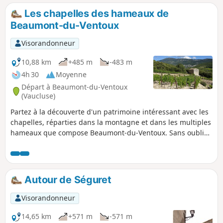
Les chapelles des hameaux de
Beaumont-du-Ventoux
Visorandonneur
10,88 km
+485 m
-483 m
4h 30
Moyenne
Départ à Beaumont-du-Ventoux
(Vaucluse)
Partez à la découverte d'un patrimoine intéressant avec les
chapelles, réparties dans la montagne et dans les multiples
hameaux que compose Beaumont-du-Ventoux. Sans oublier
l'ancienne carrière romaine.
Autour de Séguret
Visorandonneur
14,65 km
+571 m
-571 m