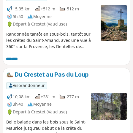
15,35 km
+512 m
-512 m
5h 50
Moyenne
Départ à Crestet (Vaucluse)
Randonnée tantôt en sous-bois, tantôt sur
les crêtes du Saint-Amand, avec une vue à
360° sur la Provence, les Dentelles de
Montmirail et la Drôme provençale. Le
parcours est facile sur des sentiers étroits.
En forme de 8, il peut, être écourté pour
ceux qui ne voudraient pas faire les 16 km.
Du Crestet au Pas du Loup
Aussi agréable été comme hiver, alterne
sous-bois et panorama époustouflant.
Visorandonneur
10,08 km
+281 m
-277 m
3h 40
Moyenne
Départ à Crestet (Vaucluse)
Belle balade dans les bois sous le Saint-
Maurice jusqu'au début de la crête du