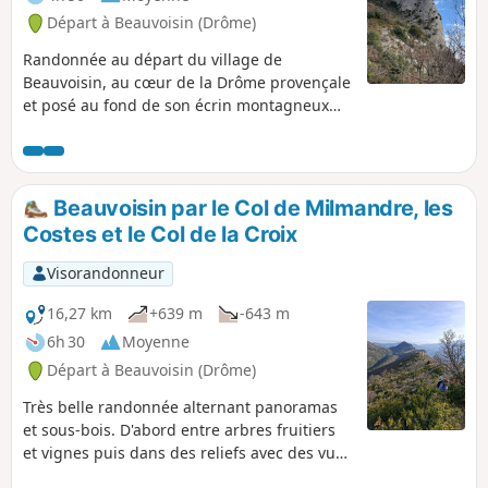
Départ à Beauvoisin (Drôme)
Randonnée au départ du village de
Beauvoisin, au cœur de la Drôme provençale
et posé au fond de son écrin montagneux
magnifiques. Les massifs de la Baume Noire,
les montagnes du Linceuil et de la Taillade,
le Ventoux, les Baronnies, seront vos repères
tout au long de votre balade. Ce n'est pas
Beauvoisin par le Col de Milmandre, les
moins de six cols que vous traverserez pour
Costes et le Col de la Croix
retrouver Beauvoisin. Les vues imprenables
sur la longue crête des Costes sont à couper
Visorandonneur
le souffle et marqueront votre mémoire.
16,27 km
+639 m
-643 m
6h 30
Moyenne
Départ à Beauvoisin (Drôme)
Très belle randonnée alternant panoramas
et sous-bois. D'abord entre arbres fruitiers
et vignes puis dans des reliefs avec des vues
exceptionnelles, vous ne regretterez pas les