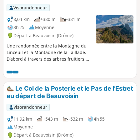
Visorandonneur
8,04 km
+380 m
-381 m
3h 25
Moyenne
Départ à Beauvoisin (Drôme)
Une randonnée entre la Montagne du
Linceuil et la Montagne de la Taillade.
D'abord à travers des arbres fruitiers,
cerisiers et abricotiers et quelques
vignes, vous quitterez ce paysage pour
gravir un sentier plus aride et pierreux.
Dès le Col de la Posterle ; vous
Le Col de la Posterle et le Pas de l’Estret
marcherez sur une ligne de crête où
au départ de Beauvoisin
vous pourrez apercevoir le monde qui
vous entoure sur 300 km. Les initiés, par
Visorandonneur
temps clair pourront reconnaître le Pic
Saint-Loup. Le Ventoux sera votre point
11,92 km
+543 m
-532 m
4h 55
de mire permanent.
Moyenne
Départ à Beauvoisin (Drôme)