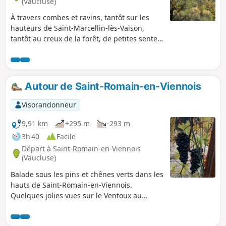
(Vaucluse)
À travers combes et ravins, tantôt sur les
hauteurs de Saint-Marcellin-lès-Vaison,
tantôt au creux de la forêt, de petites sentes
vous feront découvrir la beauté de cette
région provençale du Nord, avec une vue
magnifique sur le Ventoux.
Autour de Saint-Romain-en-Viennois
Visorandonneur
9,91 km
+295 m
-293 m
3h 40
Facile
Départ à Saint-Romain-en-Viennois
(Vaucluse)
Balade sous les pins et chênes verts dans les
hauts de Saint-Romain-en-Viennois.
Quelques jolies vues sur le Ventoux au
détour de la randonnée. Entre sentiers et
routes forestières, la promenade souvent