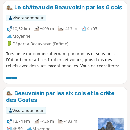
le Dévoluy.
Le château de Beauvoisin par les 6 cols
Visorandonneur
10,32 km
+409 m
-413 m
4h 05
Moyenne
Départ à Beauvoisin (Drôme)
Très belle randonnée alternant panoramas et sous-bois.
D'abord entre arbres fruitiers et vignes, puis dans des
reliefs avec des vues exceptionnelles. Vous ne regretterez
pas les efforts que vous aurez consentis pour réaliser cette
randonnée. De plus, vous pourrez vous approcher des
ruines du château de Beauvoisin par le nouveau sentier en
sous-bois.
Beauvoisin par les six cols et la crête
des Costes
Visorandonneur
12,74 km
+426 m
-433 m
4h 50
Moyenne