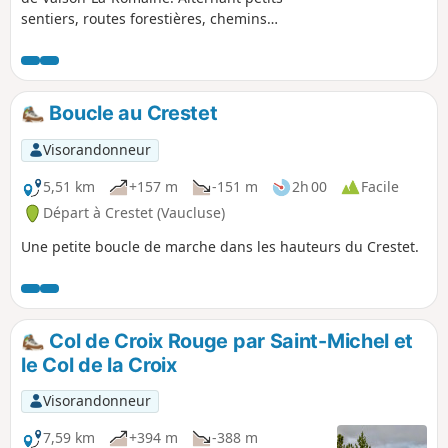
sentiers, routes forestières, chemins
pédestres et même dans le lit d'une rivière
asséchée, le parcours vous fera découvrir
une très grande borie en parfait état, une
chaudière à charbon de bois en extérieur et
Boucle au Crestet
une très vieille chapelle. À l'abri du mistral,
cette randonnée est aussi agréable en hiver
Visorandonneur
qu'en été.
5,51 km
+157 m
-151 m
2h 00
Facile
Départ à Crestet (Vaucluse)
Une petite boucle de marche dans les hauteurs du Crestet.
Col de Croix Rouge par Saint-Michel et
le Col de la Croix
Visorandonneur
7,59 km
+394 m
-388 m