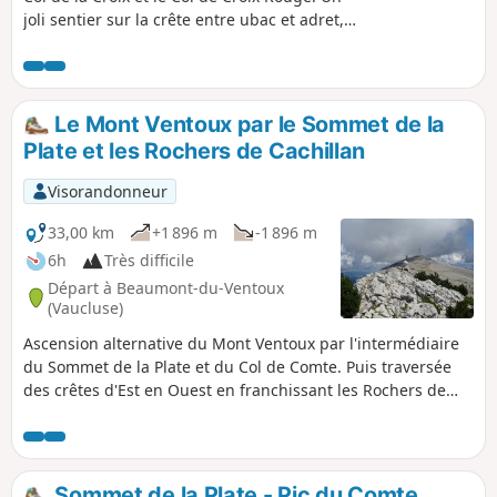
joli sentier sur la crête entre ubac et adret,
entre l'Eygues et les Baronnies, avec un
retour par le flanc de la Montagne de
Peitieux. Une vue magnifique sur Garde
Grosse, bref, une randonnée bien agréable
Le Mont Ventoux par le Sommet de la
à partager. Ombragée sur une grande partie
Plate et les Rochers de Cachillan
du parcours, toutes les saisons seront
propices à cette balade.
Visorandonneur
33,00 km
+1 896 m
-1 896 m
6h
Très difficile
Départ à Beaumont-du-Ventoux
(Vaucluse)
Ascension alternative du Mont Ventoux par l'intermédiaire
du Sommet de la Plate et du Col de Comte. Puis traversée
des crêtes d'Est en Ouest en franchissant les Rochers de
Cachillan. Itinéraire proposant de nombreux passages peu
balisés.
Sommet de la Plate - Pic du Comte