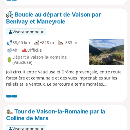
Boucle au départ de Vaison par
Benivay et Maneyrole
Visorandonneur
38,65 km
+828 m
-833 m
4h
Difficile
Départ à Vaison-la-Romaine
(Vaucluse)
Joli circuit entre Vaucluse et Drôme provençale, entre route
forestière et communale et des vues imprenables sur les
reliefs et le Ventoux. Le parcours alterne montées,
descentes, routes forestières, petites routes goudronnées
et un petit sentier en herbe. N'oubliez pas de regarder la
magnifique vallée d'Ollon ! Profitez des spectacles drômois
et vauclusiens.
Tour de Vaison-la-Romaine par la
Colline de Mars
Visorandonneur