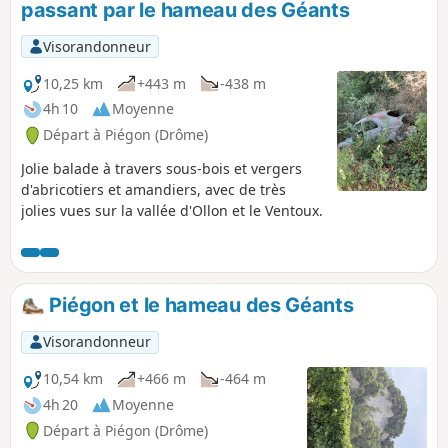
passant par le hameau des Géants
Visorandonneur
10,25 km
+443 m
-438 m
4h 10
Moyenne
Départ à Piégon (Drôme)
Jolie balade à travers sous-bois et vergers
d'abricotiers et amandiers, avec de très
jolies vues sur la vallée d'Ollon et le Ventoux.
Piégon et le hameau des Géants
Visorandonneur
10,54 km
+466 m
-464 m
4h 20
Moyenne
Départ à Piégon (Drôme)