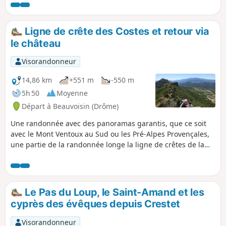
efforts que vous aurez consentis pour
réaliser cette randonnée.
Ligne de crête des Costes et retour via
le château
Visorandonneur
14,86 km
+551 m
-550 m
5h 50
Moyenne
Départ à Beauvoisin (Drôme)
Une randonnée avec des panoramas garantis, que ce soit
avec le Mont Ventoux au Sud ou les Pré-Alpes Provençales,
une partie de la randonnée longe la ligne de crêtes de la
Montagne de Beaume-Noire.Au retour découvrez les ruines
d'un ancien château que l'on ne soupçonne pas du tout.
Variante de la randonnée de Jacky Anx :
https://www.visorando.com/randonnee-beau...
Le Pas du Loup, le Saint-Amand et les
cyprès des évêques depuis Crestet
Visorandonneur