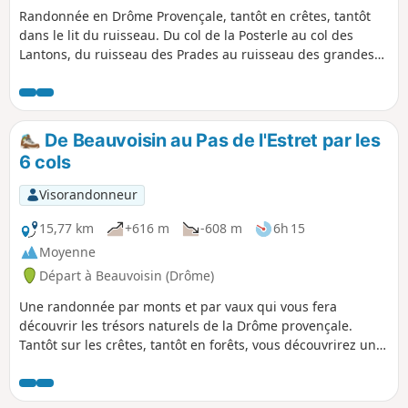
Randonnée en Drôme Provençale, tantôt en crêtes, tantôt
dans le lit du ruisseau. Du col de la Posterle au col des
Lantons, du ruisseau des Prades au ruisseau des grandes
Buisses, ce sont des panoramas sympathiques, totalement
différents, que vous découvrirez tout au long de la balade.
Attention, cette randonnée est totalement inédite. Bien que
le sentes ne soient pas tracées sur les cartes
De Beauvoisin au Pas de l'Estret par les
topographiques, elles existent bien et sont, même, balisées
6 cols
en Jaune.
Visorandonneur
15,77 km
+616 m
-608 m
6h 15
Moyenne
Départ à Beauvoisin (Drôme)
Une randonnée par monts et par vaux qui vous fera
découvrir les trésors naturels de la Drôme provençale.
Tantôt sur les crêtes, tantôt en forêts, vous découvrirez une
magnifique nature. À faire en toutes saisons ! Ce n'est pas
moins que six cols que vous passerez avec des vues
imprenables, parfois jusqu'à la Méditerranée, et en face sur