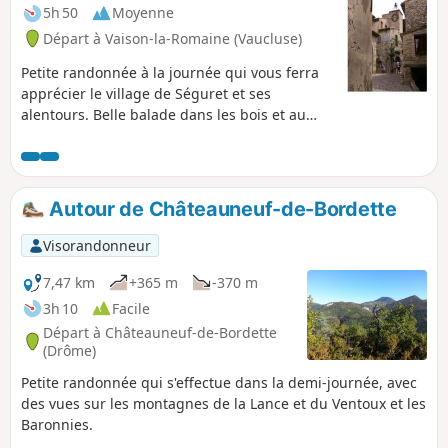
5h 50
Moyenne
Départ à Vaison-la-Romaine (Vaucluse)
Petite randonnée à la journée qui vous ferra
apprécier le village de Séguret et ses
alentours. Belle balade dans les bois et au
milieu des vignes.
Autour de Châteauneuf-de-Bordette
Visorandonneur
7,47 km
+365 m
-370 m
3h 10
Facile
Départ à Châteauneuf-de-Bordette
(Drôme)
Petite randonnée qui s'effectue dans la demi-journée, avec
des vues sur les montagnes de la Lance et du Ventoux et les
Baronnies.