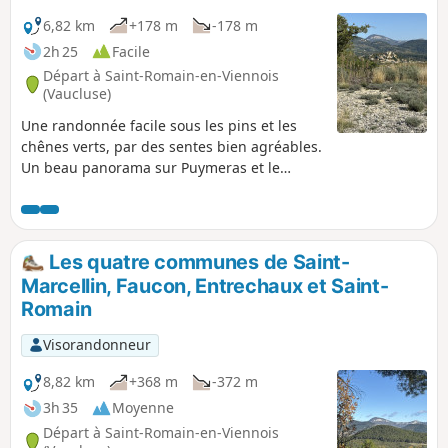
6,82 km
+178 m
-178 m
2h 25
Facile
Départ à Saint-Romain-en-Viennois
(Vaucluse)
Une randonnée facile sous les pins et les
chênes verts, par des sentes bien agréables.
Un beau panorama sur Puymeras et le
Ventoux.
Les quatre communes de Saint-
Marcellin, Faucon, Entrechaux et Saint-
Romain
Visorandonneur
8,82 km
+368 m
-372 m
3h 35
Moyenne
Départ à Saint-Romain-en-Viennois