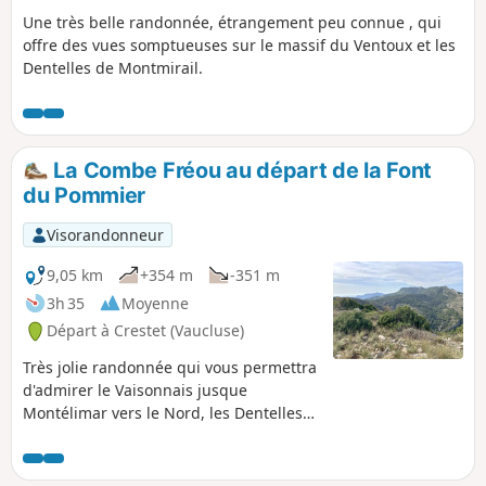
Une très belle randonnée, étrangement peu connue , qui
offre des vues somptueuses sur le massif du Ventoux et les
Dentelles de Montmirail.
La Combe Fréou au départ de la Font
du Pommier
Visorandonneur
9,05 km
+354 m
-351 m
3h 35
Moyenne
Départ à Crestet (Vaucluse)
Très jolie randonnée qui vous permettra
d'admirer le Vaisonnais jusque
Montélimar vers le Nord, les Dentelles
de Montmirail et le Saint-Amand au
Sud. Et aussi, le géant du Ventoux,
toujours présent.