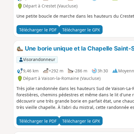
Départ à Crestet (Vaucluse)
Une petite boucle de marche dans les hauteurs du Creste
Télécharger le PDF
Télécharger le GPX
Une borie unique et la Chapelle Saint-
Visorandonneur
9,46 km
+292 m
-286 m
3h 30
Moyenn
Départ à Vaison-la-Romaine (Vaucluse)
Très jolie randonnée dans les hauteurs Sud de Vaison-La-R
forestières, chemins pédestres et même dans le lit d'une r
découvrir une très grande borie en parfait état, une chau
très vieille chapelle. À l'abri du mistral, cette randonnée e
Télécharger le PDF
Télécharger le GPX