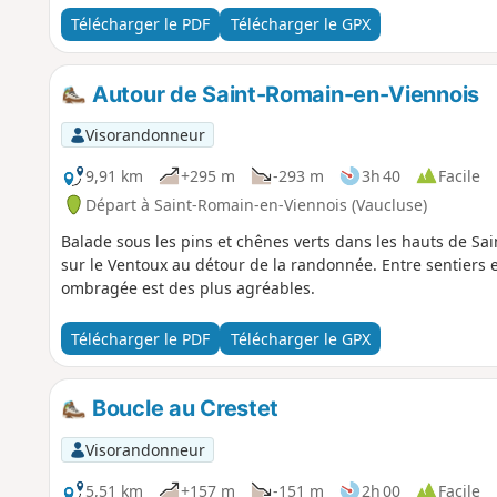
Télécharger le PDF
Télécharger le GPX
Autour de Saint-Romain-en-Viennois
Visorandonneur
9,91 km
+295 m
-293 m
3h 40
Facile
Départ à Saint-Romain-en-Viennois (Vaucluse)
Balade sous les pins et chênes verts dans les hauts de Sa
sur le Ventoux au détour de la randonnée. Entre sentiers 
ombragée est des plus agréables.
Télécharger le PDF
Télécharger le GPX
Boucle au Crestet
Visorandonneur
5,51 km
+157 m
-151 m
2h 00
Facile