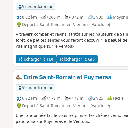
Visorandonneur
8,82 km
+368 m
-372 m
3h 35
Moyenn
Départ à Saint-Romain-en-Viennois (Vaucluse)
À travers combes et ravins, tantôt sur les hauteurs de Sain
forêt, de petites sentes vous feront découvrir la beauté d
vue magnifique sur le Ventoux.
Télécharger le PDF
Télécharger le GPX
Entre Saint-Romain et Puymeras
Visorandonneur
6,82 km
+178 m
-178 m
2h 25
Facile
Départ à Saint-Romain-en-Viennois (Vaucluse)
Une randonnée facile sous les pins et les chênes verts, p
panorama sur Puymeras et le Ventoux.