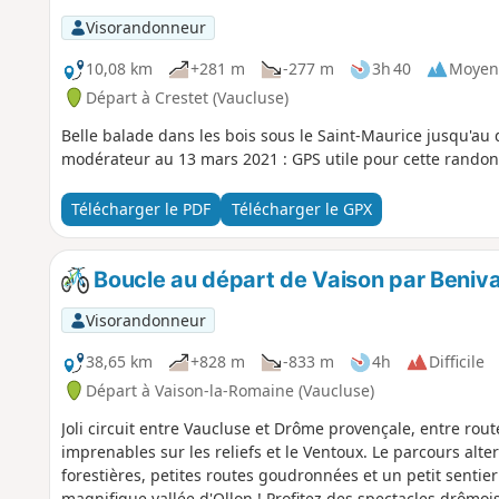
Visorandonneur
10,08 km
+281 m
-277 m
3h 40
Moyen
Départ à Crestet (Vaucluse)
Belle balade dans les bois sous le Saint-Maurice jusqu'au
modérateur au 13 mars 2021 : GPS utile pour cette randonné
Télécharger le PDF
Télécharger le GPX
Boucle au départ de Vaison par Beniv
Visorandonneur
38,65 km
+828 m
-833 m
4h
Difficile
Départ à Vaison-la-Romaine (Vaucluse)
Joli circuit entre Vaucluse et Drôme provençale, entre rou
imprenables sur les reliefs et le Ventoux. Le parcours alt
forestières, petites routes goudronnées et un petit sentie
magnifique vallée d'Ollon ! Profitez des spectacles drômois