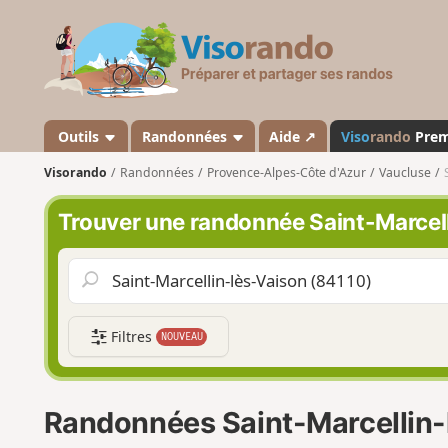
V
i
s
o
r
a
Outils
Randonnées
Aide ↗
Viso
rando
Pre
n
Visorando
Randonnées
Provence-Alpes-Côte d'Azur
Vaucluse
d
o
Trouver une randonnée Saint-Marcel
Filtres
NOUVEAU
Randonnées Saint-Marcellin-