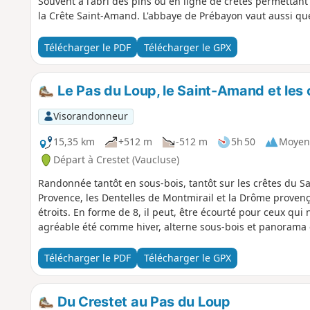
Souvent à l'abri des pins ou en ligne de crêtes permettant
la Crête Saint-Amand. L'abbaye de Prébayon vaut aussi que
Télécharger le PDF
Télécharger le GPX
Le Pas du Loup, le Saint-Amand et les
Visorandonneur
15,35 km
+512 m
-512 m
5h 50
Moyen
Départ à Crestet (Vaucluse)
Randonnée tantôt en sous-bois, tantôt sur les crêtes du S
Provence, les Dentelles de Montmirail et la Drôme provença
étroits. En forme de 8, il peut, être écourté pour ceux qui 
agréable été comme hiver, alterne sous-bois et panorama 
Télécharger le PDF
Télécharger le GPX
Du Crestet au Pas du Loup