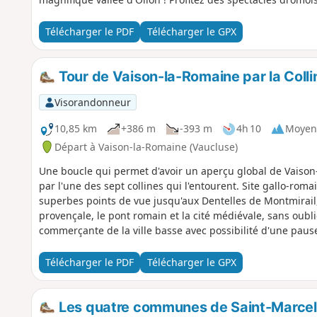
Télécharger le PDF
Télécharger le GPX
Tour de Vaison-la-Romaine par la Coll
Visorandonneur
10,85 km
+386 m
-393 m
4h 10
Moyen
Départ à Vaison-la-Romaine (Vaucluse)
Une boucle qui permet d'avoir un aperçu global de Vaison
par l'une des sept collines qui l'entourent. Site gallo-romain
superbes points de vue jusqu'aux Dentelles de Montmirail
provençale, le pont romain et la cité médiévale, sans oubli
commerçante de la ville basse avec possibilité d'une pau
grande place centrale.
Télécharger le PDF
Télécharger le GPX
Les quatre communes de Saint-Marcell