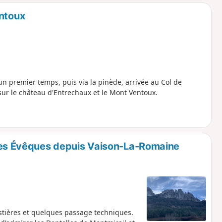
o
a
entoux
i
m
p
 un premier temps, puis via la pinède, arrivée au Col de
sur le château d'Entrechaux et le Mont Ventoux.
des Évêques depuis Vaison-La-Romaine
estières et quelques passage techniques.