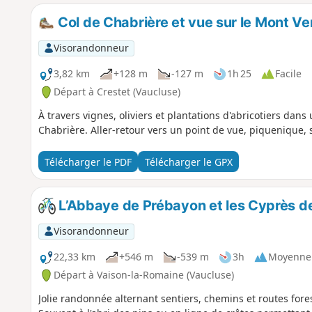
Col de Chabrière et vue sur le Mont V
Visorandonneur
3,82 km
+128 m
-127 m
1h 25
Facile
Départ à Crestet (Vaucluse)
À travers vignes, oliviers et plantations d'abricotiers dans
Chabrière. Aller-retour vers un point de vue, piquenique, 
Télécharger le PDF
Télécharger le GPX
L’Abbaye de Prébayon et les Cyprès 
Visorandonneur
22,33 km
+546 m
-539 m
3h
Moyenne
Départ à Vaison-la-Romaine (Vaucluse)
Jolie randonnée alternant sentiers, chemins et routes for