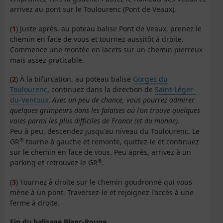
arrivez au pont sur le Toulourenc (Pont de Veaux).
(
1
) Juste après, au poteau balise Pont de Veaux, prenez le
chemin en face de vous et tournez aussitôt à droite.
Commence une montée en lacets sur un chemin pierreux
mais assez praticable.
(
2
) À la bifurcation, au poteau balise
Gorges du
Toulourenc
, continuez dans la direction de
Saint-Léger-
du-Ventoux
.
Avec un peu de chance, vous pourrez admirer
quelques grimpeurs dans les falaises où l'on trouve quelques
voies parmi les plus difficiles de France (et du monde)
.
Peu à peu, descendez jusqu'au niveau du Toulourenc. Le
®
GR
tourne à gauche et remonte, quittez-le et continuez
sur le chemin en face de vous. Peu après, arrivez à un
®
parking et retrouvez le GR
.
(
3
) Tournez à droite sur le chemin goudronné qui vous
mène à un pont. Traversez-le et rejoignez l'accès à une
ferme à droite.
Fin du balisage Blanc-Rouge