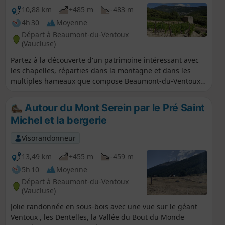
10,88 km
+485 m
-483 m
4h 30
Moyenne
Départ à Beaumont-du-Ventoux
(Vaucluse)
Partez à la découverte d'un patrimoine intéressant avec
les chapelles, réparties dans la montagne et dans les
multiples hameaux que compose Beaumont-du-Ventoux.
Sans oublier l'ancienne carrière romaine.
Autour du Mont Serein par le Pré Saint
Michel et la bergerie
Visorandonneur
13,49 km
+455 m
-459 m
5h 10
Moyenne
Départ à Beaumont-du-Ventoux
(Vaucluse)
Jolie randonnée en sous-bois avec une vue sur le géant
Ventoux , les Dentelles, la Vallée du Bout du Monde