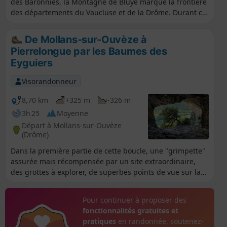
des Baronnies, la Montagne de Bluye marque la frontière
des départements du Vaucluse et de la Drôme. Durant ce
parcours, de larges panoramas sur les vallées
environnantes du Toulourenc et de l'Ouvèze sont offerts.
De Mollans-sur-Ouvèze à
La face Nord du Mont Ventoux ainsi que les massifs des
Pierrelongue par les Baumes des
Barronnies Provençales sont présents tout au long du
Eyguiers
tracé.
Visorandonneur
8,70 km
+325 m
-326 m
3h 25
Moyenne
Départ à Mollans-sur-Ouvèze
(Drôme)
Dans la première partie de cette boucle, une "grimpette"
assurée mais récompensée par un site extraordinaire,
des grottes à explorer, de superbes points de vue sur la
vallée de l'Ouvèze. La deuxième partie, plus facile,
permet de visiter deux villages pittoresques et de longer
Pour continuer à proposer des
l'Ouvèze, avec toujours en surplomb, telles des
fonctionnalités gratuites et
sentinelles, les spectaculaires Baumes des Eyguiers.
pratiques
en randonnée, soutenez-