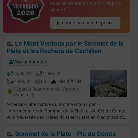
nous en donnant un petit coup de
pouce !
Je donne un coup de pouce
Le Mont Ventoux par le Sommet de la
Plate et les Rochers de Cachillan
Visorandonneur
33,00 km
+1 896 m
-1 896 m
6h
Très difficile
Départ à Beaumont-du-Ventoux
(Vaucluse)
Ascension alternative du Mont Ventoux par
l'intermédiaire du Sommet de la Plate et du Col de Comte.
Puis traversée des crêtes d'Est en Ouest en franchissant
les Rochers de Cachillan. Itinéraire proposant de
nombreux passages peu balisés.
Sommet de la Plate - Pic du Comte