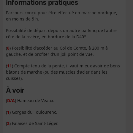
Informations pratiques
Parcours conçu pour être effectué en marche nordique,
en moins de 5 h.
Possibilité de départ depuis un autre parking de l'autre
A
côté de la rivière, en bordure de la D40
.
(
8
) Possibilité d'accéder au Col de Comte, à 200 m à
gauche, et de profiter d'un joli point de vue.
(
11
) Compte tenu de la pente, il vaut mieux avoir de bons
bâtons de marche (ou des muscles d'acier dans les
cuisses).
À voir
(
D/A
) Hameau de Veaux.
(
1
) Gorges du Toulourenc.
(
2
) Falaises de Saint-Léger.