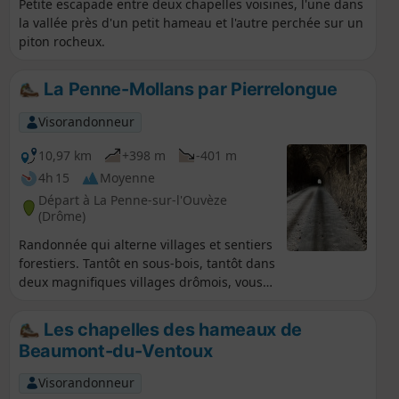
Petite escapade entre deux chapelles voisines, l'une dans
la vallée près d'un petit hameau et l'autre perchée sur un
piton rocheux.
La Penne-Mollans par Pierrelongue
Visorandonneur
10,97 km
+398 m
-401 m
4h 15
Moyenne
Départ à La Penne-sur-l'Ouvèze
(Drôme)
Randonnée qui alterne villages et sentiers
forestiers. Tantôt en sous-bois, tantôt dans
deux magnifiques villages drômois, vous
apprécierez ces différents tableaux qui
s'offrent à vous. L'Ouvéze sera le fil
Les chapelles des hameaux de
conducteur de ce voyage. Les villages de
Beaumont-du-Ventoux
Mollans et Pierrelongue méritent que l'on
s'y arrête un petit peu.
Visorandonneur