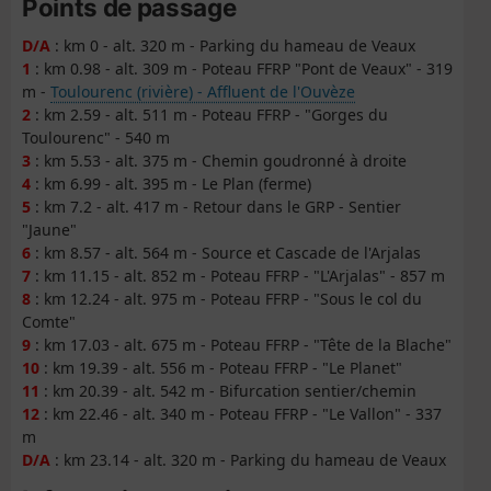
Points de passage
D/A
: km 0 - alt. 320 m - Parking du hameau de Veaux
1
: km 0.98 - alt. 309 m - Poteau FFRP "Pont de Veaux" - 319
m -
Toulourenc (rivière) - Affluent de l'Ouvèze
2
: km 2.59 - alt. 511 m - Poteau FFRP - "Gorges du
Toulourenc" - 540 m
3
: km 5.53 - alt. 375 m - Chemin goudronné à droite
4
: km 6.99 - alt. 395 m - Le Plan (ferme)
5
: km 7.2 - alt. 417 m - Retour dans le GRP - Sentier
"Jaune"
6
: km 8.57 - alt. 564 m - Source et Cascade de l'Arjalas
7
: km 11.15 - alt. 852 m - Poteau FFRP - "L'Arjalas" - 857 m
8
: km 12.24 - alt. 975 m - Poteau FFRP - "Sous le col du
Comte"
9
: km 17.03 - alt. 675 m - Poteau FFRP - "Tête de la Blache"
10
: km 19.39 - alt. 556 m - Poteau FFRP - "Le Planet"
11
: km 20.39 - alt. 542 m - Bifurcation sentier/chemin
12
: km 22.46 - alt. 340 m - Poteau FFRP - "Le Vallon" - 337
m
D/A
: km 23.14 - alt. 320 m - Parking du hameau de Veaux