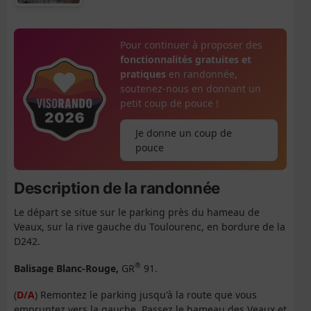
Pour continuer à proposer des
fonctionnalités gratuites et
pratiques
en randonnée,
soutenez-nous en donnant un
petit coup de pouce !
Je donne un coup de
pouce
Description de la randonnée
Le départ se situe sur le parking près du hameau de
Veaux, sur la rive gauche du Toulourenc, en bordure de la
D242.
®
Balisage Blanc-Rouge,
GR
91.
(
D/A
) Remontez le parking jusqu'à la route que vous
empruntez vers la gauche. Passez le hameau des Veaux et