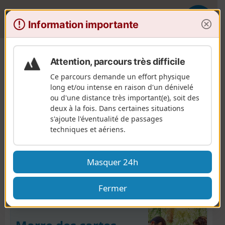
V
Information importante
O
i
u
s
v
o
Randonnées
Provence-Alpes-Côte d'Azur
Vaucluse
Malaucène
Les balcons du Toulourenc
r
r
Attention, parcours très difficile
i
a
Ce parcours demande un effort physique
r
n
Les balcons du Toulourenc
long et/ou intense en raison d'un dénivelé
l
d
ou d'une distance très important(e), soit des
a
o
deux à la fois. Dans certaines situations
n
Une boucle qui fait le tour des Gorges du
s'ajoute l'éventualité de passages
a
®
Toulourenc, en passant par les GR
entre le
techniques et aériens.
v
hameaux de Veaux et Saint-Léger-du-Ventoux. Le
i
g
sentier monte d'abord sur la rive droite (Nord) puis
a
Masquer 24h
après avoir rejoint et traversé la rivière, passe sur la
t
rive gauche, versant Nord du Ventoux puis de la
i
Plate sans jamais atteindre les crêtes.
Fermer
o
n