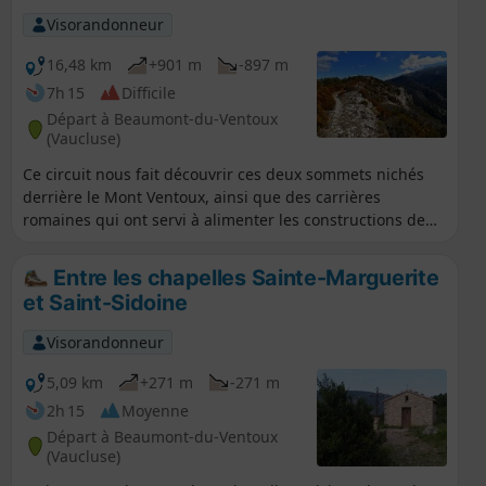
Visorandonneur
16,48 km
+901 m
-897 m
7h 15
Difficile
Départ à Beaumont-du-Ventoux
(Vaucluse)
Ce circuit nous fait découvrir ces deux sommets nichés
derrière le Mont Ventoux, ainsi que des carrières
romaines qui ont servi à alimenter les constructions de
Vaison-la-Romaine.
Entre les chapelles Sainte-Marguerite
et Saint-Sidoine
Visorandonneur
5,09 km
+271 m
-271 m
2h 15
Moyenne
Départ à Beaumont-du-Ventoux
(Vaucluse)