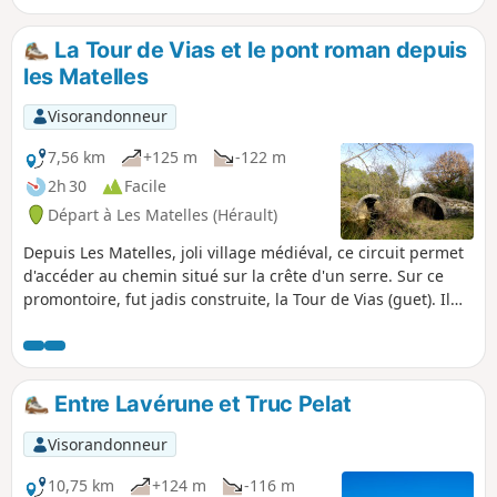
La Tour de Vias et le pont roman depuis
les Matelles
Visorandonneur
7,56 km
+125 m
-122 m
2h 30
Facile
Départ à Les Matelles (Hérault)
Depuis Les Matelles, joli village médiéval, ce circuit permet
d'accéder au chemin situé sur la crête d'un serre. Sur ce
promontoire, fut jadis construite, la Tour de Vias (guet). Il
offre de belles vues sur le Pic Saint-Loup, le village et
l'ancien couvent de Notre-Dame-des-Champs avant de
descendre vers le pont roman des Deux Serres qui franchit
le Lirou. Après, le tracé fait face à Notre-Dame-des-Champs
Entre Lavérune et Truc Pelat
et rejoint le village en serpentant dans une forêt de pins, de
cades et de chênes verts. Cette randonnée est susceptible
Visorandonneur
d'être interdite en fonction du niveau de risque des
incendies. Pensez à consulter la carte.
10,75 km
+124 m
-116 m