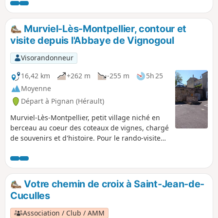
particulièrement intéressantes. Vous
cheminerez dans les sous-bois. Un
parcours étonnant qui réserve bien des
Murviel-Lès-Montpellier, contour et
surprises.
visite depuis l'Abbaye de Vignogoul
Visorandonneur
16,42 km
+262 m
-255 m
5h 25
Moyenne
Départ à Pignan (Hérault)
Murviel-Lès-Montpellier, petit village niché en
berceau au coeur des coteaux de vignes, chargé
de souvenirs et d'histoire. Pour le rando-visiteur
en quête du passé, passionné de nature et
d'aventure, site à découvrir pour mieux aborder
l'avenir.
Votre chemin de croix à Saint-Jean-de-
Cuculles
Association / Club / AMM