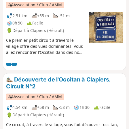
Association / Club / AMM
2,51 km
+55 m
-51 m
0h 50
Facile
Départ à Clapiers (Hérault)
Ce premier petit circuit à travers le
village offre des vues dominantes. Vous
allez rencontrer l’Occitan dans des noms
de rues, de traverses et de lieux. Il
apparaît de quatre façons : des plaques
de rues bilingues, des panneaux de
traverses, des noms francisés et des
Découverte de l'Occitan à Clapiers.
lieux-dits.
Circuit N°2
Association / Club / AMM
4,54 km
+58 m
-58 m
1h 30
Facile
Départ à Clapiers (Hérault)
Ce circuit, à travers le village, vous fait découvrir l'occitan,