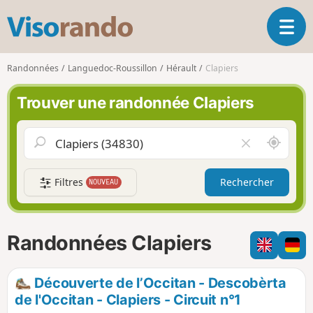
V
O
i
u
s
v
o
Randonnées
Languedoc-Roussillon
Hérault
Clapiers
r
r
i
a
Trouver une randonnée Clapiers
r
n
l
d
a
o
A
V
n
u
i
a
t
d
v
Filtres
Rechercher
NOUVEAU
o
e
i
u
r
g
r
l
a
d
e
Randonnées Clapiers
t
e
c
i
m
h
o
o
a
Découverte de l’Occitan - Descobèrta
n
i
m
de l'Occitan - Clapiers - Circuit n°1
p