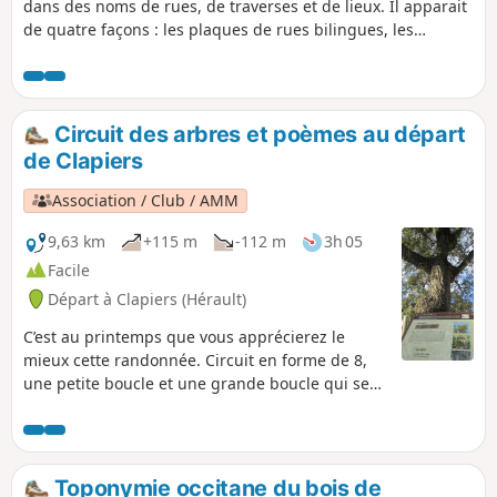
dans des noms de rues, de traverses et de lieux. Il apparait
de quatre façons : les plaques de rues bilingues, les
panneaux de traverses, les noms francisés et les lieux-dits.
Circuit des arbres et poèmes au départ
de Clapiers
Association / Club / AMM
9,63 km
+115 m
-112 m
3h 05
Facile
Départ à Clapiers (Hérault)
C’est au printemps que vous apprécierez le
mieux cette randonnée. Circuit en forme de 8,
une petite boucle et une grande boucle qui se
croisent au départ et à l'arrivée. Au pied de
chaque arbre se trouve un panneau explicatif
accompagné d'un poème écrit par un auteur.
Toponymie occitane du bois de