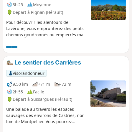
3h 25
Moyenne
Départ à Pignan (Hérault)
Pour découvrir les alentours de
Lavérune, vous emprunterez des petits
chemins goudronnés ou empierrés mais
aussi des sentiers qui traverseront le
bois de Truc Pela. La randonnée, facile
dans l'ensemble, demande un peu
d'attention dans le bois, voire même le
Le sentier des Carrières
GPS.
Visorandonneur
9,50 km
+71 m
-72 m
2h 55
Facile
Départ à Sussargues (Hérault)
Une balade au travers les espaces
sauvages des environs de Castries, non
loin de Montpellier. Vous pourrez
découvrir des carrières, des sculptures