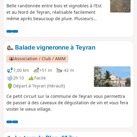
Belle randonnée entre bois et vignobles à l’Est
et au Nord de Teyran, réalisable facilement
même après beaucoup de pluie. Plusieurs
parkings sont disponibles près du départ. Les
chemins parcourus sont des pistes DFCI ou
similaire. Déconseillée lors de fortes chaleurs
car la plupart du temps à découvert.
Balade vigneronne à Teyran
Association / Club / AMM
7,00 km
+51 m
-42 m
2h 10
Facile
Départ à Teyran (Hérault)
Ce petit circuit sur la commune de Teyran vous permettra
de passer à des caveaux de dégustation de vin et vous fera
visiter le vieux village.