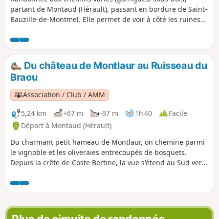
partant de Montaud (Hérault), passant en bordure de Saint-
Bauzille-de-Montmel. Elle permet de voir à côté les ruines
du château de Montlaur.
Du château de Montlaur au Ruisseau du
Braou
Association / Club / AMM
5,24 km
+67 m
-67 m
1h 40
Facile
Départ à Montaud (Hérault)
Du charmant petit hameau de Montlaur, on chemine parmi
le vignoble et les oliveraies entrecoupés de bosquets.
Depuis la crête de Coste Bertine, la vue s'étend au Sud vers
le littoral et jusqu'au Ventoux à l'Est. On termine par la visite
des ruines de ce fantastique château.
Plus de circuits de randonnée