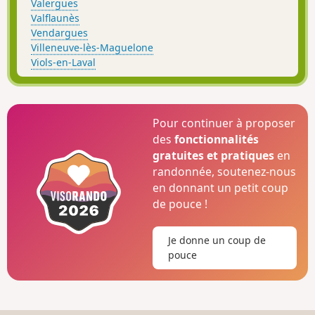
Valergues
Valflaunès
Vendargues
Villeneuve-lès-Maguelone
Viols-en-Laval
Pour continuer à proposer
des
fonctionnalités
gratuites et pratiques
en
randonnée, soutenez-nous
en donnant un petit coup
de pouce !
Je donne un coup de
pouce