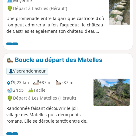
Moyenne
Départ à Castries (Hérault)
Une promenade entre la garrique castriote d'où
l'on peut admirer à la fois l'aqueduc, le château
de Castries et également son château d'eau
typique et reconnaissable à des kilomètres à la
ronde, et le centre historique de ce joli village
héraultais.
Boucle au départ des Matelles
Visorandonneur
9,23 km
+87 m
-87 m
2h 55
Facile
Départ à Les Matelles (Hérault)
Randonnée faisant découvrir le joli
village des Matelles puis deux ponts
romans. Elle se déroule tantôt entre des
vignes, tantôt au milieu de bois de pins.
À éviter l'été.