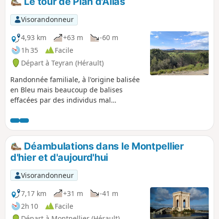
Le tour de Plan d'Ailas
Visorandonneur
4,93 km
+63 m
-60 m
1h 35
Facile
Départ à Teyran (Hérault)
Randonnée familiale, à l'origine balisée
en Bleu mais beaucoup de balises
effacées par des individus mal
intentionnés. Elle vous fera découvrir la
partie Nord-Est du village de Teyran : le
plan d'Ailas. Belle vue sur le Pic Saint-
Loup et l'Aqueduc de Castries.
Déambulations dans le Montpellier
d'hier et d'aujourd'hui
Visorandonneur
7,17 km
+31 m
-41 m
2h 10
Facile
Départ à Montpellier (Hérault)