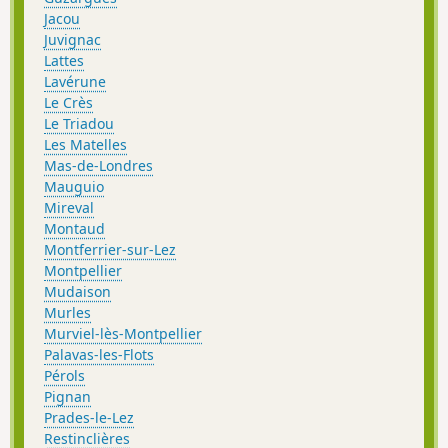
Jacou
Juvignac
Lattes
Lavérune
Le Crès
Le Triadou
Les Matelles
Mas-de-Londres
Mauguio
Mireval
Montaud
Montferrier-sur-Lez
Montpellier
Mudaison
Murles
Murviel-lès-Montpellier
Palavas-les-Flots
Pérols
Pignan
Prades-le-Lez
Restinclières