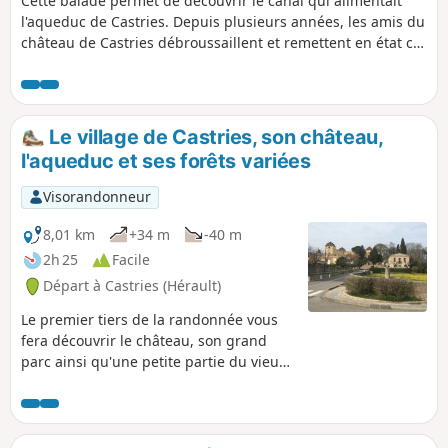
Cette balade permet de découvrir le canal qui alimentait
l'aqueduc de Castries. Depuis plusieurs années, les amis du
château de Castries débroussaillent et remettent en état ce
patrimoine remarquable Cet aqueduc capte l'eau de la
Source de Fontgrand située à 6km du village Le marquis
René Gaspard de la Croix fit appel à Pierre Paul Riquet, qui
est également le constructeur du Canal du Midi, pour
Le village de Castries, son château,
construire cet ouvrage hydraulique
l'aqueduc et ses forêts variées
Visorandonneur
8,01 km
+34 m
-40 m
2h 25
Facile
Départ à Castries (Hérault)
Le premier tiers de la randonnée vous
fera découvrir le château, son grand
parc ainsi qu'une petite partie du vieux
village. La suite vous fera parcourir les
différentes forêts, mélange de garrigue,
de pinèdes, de champs d'oliviers, etc. En
fil conducteur, vous croiserez plusieurs