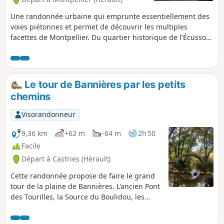
Une randonnée urbaine qui emprunte essentiellement des
voies piétonnes et permet de découvrir les multiples
facettes de Montpellier. Du quartier historique de l'Écusson,
où l'on tournicote dans d'étroites ruelles, au récent quartier
Antigone, à l'architecture ambitieuse, on va à la rencontre
d'un patrimoine riche et contrasté.
Le tour de Bannières par les petits
chemins
Visorandonneur
9,36 km
+62 m
-64 m
2h 50
Facile
Départ à Castries (Hérault)
Cette randonnée propose de faire le grand
tour de la plaine de Bannières. L'ancien Pont
des Tourilles, la Source du Boulidou, les
ruines de la ferme templière mais surtout
des forêts et une flore variées seront sur le