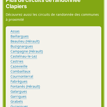
Clapiers
Découvrez aussi les circuits de randonnée des communes
à proximité
Assas
Baillargues
Beaulieu (Hérault)
Buzignargues
Campagne (Hérault)
Castelnau-le-Lez
Castries
Cazevieille
Combaillaux
Cournonterral
Fabrègues
Fontanès (Hérault)
Galargues
Garrigues
Grabels
Guzargues