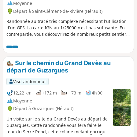
Moyenne
Départ à Saint-Clément-de-Rivière (Hérault)
Randonnée au tracé très complexe nécessitant l'utilisation
d'un GPS. La carte IGN au 1/25000 n'est pas suffisante. En
contrepartie, vous découvrirez de nombreux petits sentiers
non balisés et peu fréquentés, à l'écart des pistes et en
sous-bois. Vous atteindrez la source du Lez, secteur bien
aménagé pouvant faire l'objet d'une pause et reviendrez
vers le parking, toujours par des chemins isolés.
Sur le chemin du Grand Devès au
départ de Guzargues
Visorandonneur
12,22 km
+172 m
-173 m
4h 00
Moyenne
Départ à Guzargues (Hérault)
Un visite sur le site du Grand Devès au départ de
Guzargues. Cette randonnée vous fera faire le
tour du Serre Rond, cette colline mêlant garrigue