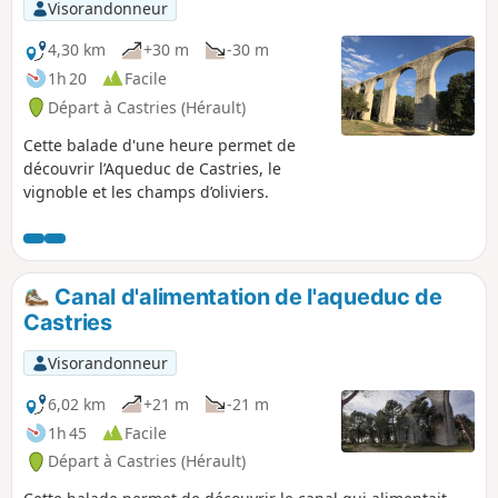
jusqu’au sommet des hauts plateaux
Visorandonneur
rocheux partiellement boisés d’où vous
pourrez admirer de très beaux
4,30 km
+30 m
-30 m
panoramas sur le Pic Saint-Loup et les
1h 20
Facile
massifs environnants.
Départ à Castries (Hérault)
Cette balade d'une heure permet de
découvrir l’Aqueduc de Castries, le
vignoble et les champs d’oliviers.
Canal d'alimentation de l'aqueduc de
Castries
Visorandonneur
6,02 km
+21 m
-21 m
1h 45
Facile
Départ à Castries (Hérault)