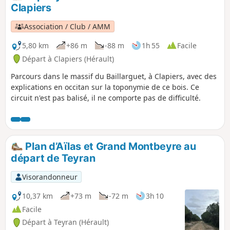
Clapiers
Association / Club / AMM
5,80 km
+86 m
-88 m
1h 55
Facile
Départ à Clapiers (Hérault)
Parcours dans le massif du Baillarguet, à Clapiers, avec des
explications en occitan sur la toponymie de ce bois. Ce
circuit n'est pas balisé, il ne comporte pas de difficulté.
Plan d’Aïlas et Grand Montbeyre au
départ de Teyran
Visorandonneur
10,37 km
+73 m
-72 m
3h 10
Facile
Départ à Teyran (Hérault)