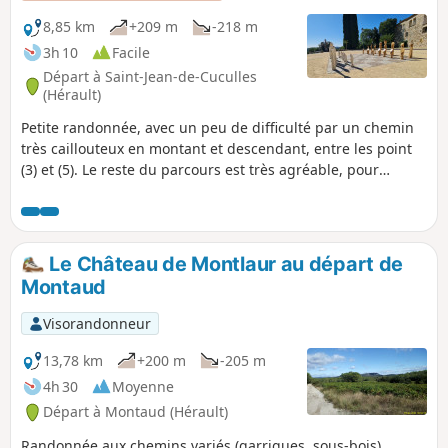
8,85 km
+209 m
-218 m
3h 10
Facile
Départ à Saint-Jean-de-Cuculles
(Hérault)
Petite randonnée, avec un peu de difficulté par un chemin
très caillouteux en montant et descendant, entre les point
(3) et (5). Le reste du parcours est très agréable, pour
terminer par la visite du petit village de Saint-Jean-de-
Cuculles.
Le Château de Montlaur au départ de
Montaud
Visorandonneur
13,78 km
+200 m
-205 m
4h 30
Moyenne
Départ à Montaud (Hérault)
Randonnée aux chemins variés (garrigues, sous-bois)