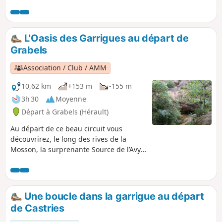
et histoire qui abrita un poste d'observation
Allemand de 1942 à 1944 et dont on peut
aujourd'hui observer les vestiges. Au passage,
vous trouverez la sépulture du chien traileur
L'Oasis des Garrigues au départ de
Youki. Vous poursuivrez ensuite votre route en
Grabels
direction de Montaud et la source de la Cadoule
avant de revenir à votre point de départ.
Association / Club / AMM
10,62 km
+153 m
-155 m
3h 30
Moyenne
Départ à Grabels (Hérault)
Au départ de ce beau circuit vous
découvrirez, le long des rives de la
Mosson, la surprenante Source de l’Avy.
Vous accèderez ensuite au point de vue
panoramique de la Croix de Guillery.
Après la traversée de l’ancienne plaine
agricole et viticole, le circuit vous
Une boucle dans la garrigue au départ
entraînera par le sentier emprunté
de Castries
autrefois par les caravanes de sel