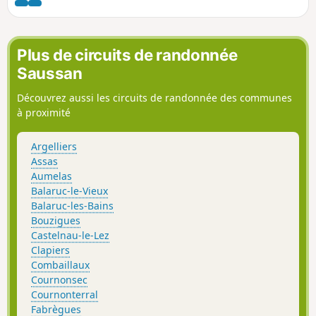
apparaît de quatre façons : des plaques
de rues bilingues, des panneaux de
traverses, des noms francisés et des
lieux-dits.
Plus de circuits de randonnée
Saussan
Découvrez aussi les circuits de randonnée des communes
à proximité
Argelliers
Assas
Aumelas
Balaruc-le-Vieux
Balaruc-les-Bains
Bouzigues
Castelnau-le-Lez
Clapiers
Combaillaux
Cournonsec
Cournonterral
Fabrègues