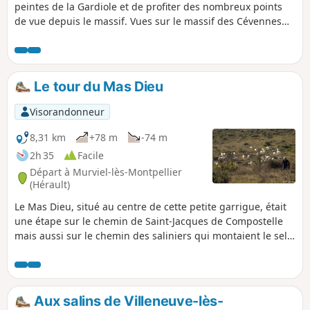
carte.
peintes de la Gardiole et de profiter des nombreux points
de vue depuis le massif. Vues sur le massif des Cévennes
en première partie, puis sur la mer en deuxième partie. Au
Pioch Noir, si la météo est favorable, possibilité de voir à la
fois le Canigou à l'Ouest et le Mont Ventoux à l'Est.
Le tour du Mas Dieu
Visorandonneur
8,31 km
+78 m
-74 m
2h 35
Facile
Départ à Murviel-lès-Montpellier
(Hérault)
Le Mas Dieu, situé au centre de cette petite garrigue, était
une étape sur le chemin de Saint-Jacques de Compostelle
mais aussi sur le chemin des saliniers qui montaient le sel
de Frontignan ou Villeneuve-lès-Maguelonne vers
l'Auvergne. Avec le ralentissement de ces deux activités, ce
n'était plus qu'une bergerie à la fin du XIXe siècle bien que
la ligne de chemin de fer Montpellier-Lodève le traversa.
Aux salins de Villeneuve-lès-
Devenu relais des chasseurs des environs au XXe, il faillit