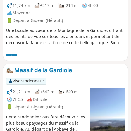
11,74 km
+217 m
-214 m
4h 00
Moyenne
Départ à Gigean (Hérault)
Une boucle au cœur de la Montagne de la Gardiole, offrant
des points de vue sur tous les alentours et permettant de
découvrir la faune et la flore de cette belle garrigue. Bien
sûr, sur ce massif très sec, l'itinéraire emprunte beaucoup
de pistes DFCI, mais aussi quelques beaux sentiers plus
sauvages.
Massif de la Gardiole
Visorandonneur
21,21 km
+642 m
-640 m
7h 55
Difficile
Départ à Gigean (Hérault)
Cette randonnée vous fera découvrir les
plus beaux paysages du massif de la
Gardiole. Au départ de l'Abbaye de