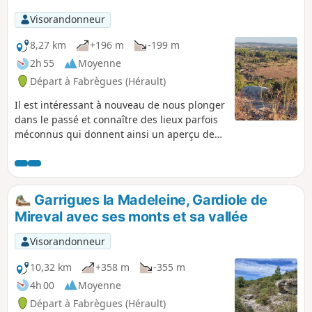
Surplomber la Carrière, franchir le Mont Saint-
Visorandonneur
Bauzille dit la Madeleine et sa Chapelle.
8,27 km
+196 m
-199 m
2h 55
Moyenne
Départ à Fabrègues (Hérault)
Il est intéressant à nouveau de nous plonger
dans le passé et connaître des lieux parfois
méconnus qui donnent ainsi un aperçu de
l'histoire où nos racines sont mêlées. Pour
moi c’est une évidence en visitant le site de
l’Oppidum de la Roque. Il m’a paru opportun
d’y associer un site qui lui aussi est en
Garrigues la Madeleine, Gardiole de
rapport indirect mais historique d’un
Mireval avec ses monts et sa vallée
rapprochement de l’histoire ancienne et
contemporaine. Il s’agit de La Chapelle Saint-
Visorandonneur
Bauzille (Saint-Baudile).
10,32 km
+358 m
-355 m
4h 00
Moyenne
Départ à Fabrègues (Hérault)