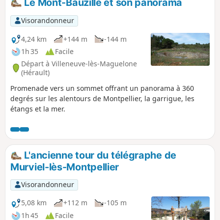
Le Mont-Bauzille et son panorama
Visorandonneur
4,24 km
+144 m
-144 m
1h 35
Facile
Départ à Villeneuve-lès-Maguelone
(Hérault)
Promenade vers un sommet offrant un panorama à 360
degrés sur les alentours de Montpellier, la garrigue, les
étangs et la mer.
L'ancienne tour du télégraphe de
Murviel-lès-Montpellier
Visorandonneur
5,08 km
+112 m
-105 m
1h 45
Facile