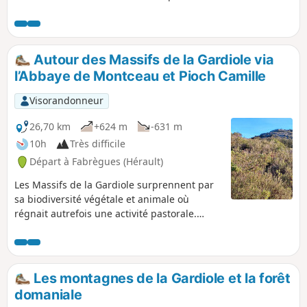
aux voitures le pique-nique si on fait une
boucle avant midi.
Autour des Massifs de la Gardiole via
l’Abbaye de Montceau et Pioch Camille
Visorandonneur
26,70 km
+624 m
-631 m
10h
Très difficile
Départ à Fabrègues (Hérault)
Les Massifs de la Gardiole surprennent par
sa biodiversité végétale et animale où
régnait autrefois une activité pastorale.
Partir à la découverte de ces lieux
ancestraux en mémoire du temps passé.
Traverser Combe Fourche, le Chemin de la
Jasse des Chèvres, les coteaux des vignes à
Les montagnes de la Gardiole et la forêt
Muscats, le Roc d’Anduze et son
domaniale
promontoire, les Crêtes de Saint-Félix,