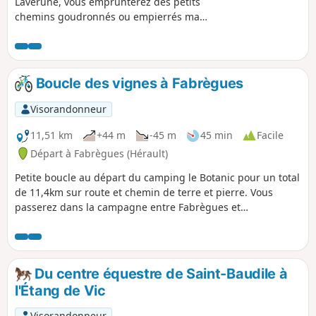
Lavérune, vous emprunterez des petits
chemins goudronnés ou empierrés mais
aussi des sentiers qui traverseront le
bois de Truc Pela. La randonnée, facile
dans l'ensemble, demande un peu
d'attention dans le bois, voire même le
Boucle des vignes à Fabrègues
GPS.
Visorandonneur
11,51 km
+44 m
-45 m
45 min
Facile
Départ à Fabrègues (Hérault)
Petite boucle au départ du camping le Botanic pour un total
de 11,4km sur route et chemin de terre et pierre. Vous
passerez dans la campagne entre Fabrègues et
Cournonterral, sur des paysages champêtres, entourés de
vignes.
Du centre équestre de Saint-Baudile à
l'Étang de Vic
Visorandonneur