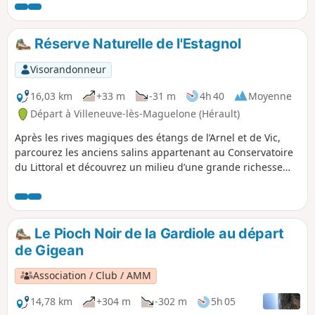
panoramique de la Croix de Guillery.
Après la traversée de l’ancienne plaine
agricole et viticole, le circuit vous
Réserve Naturelle de l'Estagnol
entraînera par le sentier emprunté
autrefois par les caravanes de sel
Visorandonneur
jusqu’au sommet des hauts plateaux
rocheux partiellement boisés d’où vous
16,03 km
+33 m
-31 m
4h 40
Moyenne
pourrez admirer de très beaux
Départ à Villeneuve-lès-Maguelone (Hérault)
panoramas sur le Pic Saint-Loup et les
Après les rives magiques des étangs de l’Arnel et de Vic,
massifs environnants.
parcourez les anciens salins appartenant au Conservatoire
du Littoral et découvrez un milieu d’une grande richesse
écologique. À découvrir : la réserve naturelle avec ses
flamands roses et le domaine viticole.
Le Pioch Noir de la Gardiole au départ
de Gigean
Association / Club / AMM
14,78 km
+304 m
-302 m
5h 05