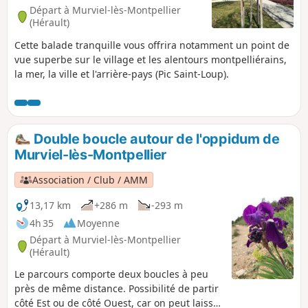
Départ à Murviel-lès-Montpellier
(Hérault)
Cette balade tranquille vous offrira notamment un point de
vue superbe sur le village et les alentours montpelliérains,
la mer, la ville et l'arrière-pays (Pic Saint-Loup).
Double boucle autour de l'oppidum de
Murviel-lès-Montpellier
Association / Club / AMM
13,17 km
+286 m
-293 m
4h 35
Moyenne
Départ à Murviel-lès-Montpellier
(Hérault)
Le parcours comporte deux boucles à peu
près de même distance. Possibilité de partir
côté Est ou de côté Ouest, car on peut laisser