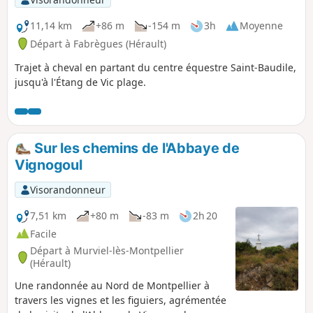
11,14 km
+86 m
-154 m
3h
Moyenne
Départ à Fabrègues (Hérault)
Trajet à cheval en partant du centre équestre Saint-Baudile,
jusqu'à l'Étang de Vic plage.
Sur les chemins de l'Abbaye de
Vignogoul
Visorandonneur
7,51 km
+80 m
-83 m
2h 20
Facile
Départ à Murviel-lès-Montpellier
(Hérault)
Une randonnée au Nord de Montpellier à
travers les vignes et les figuiers, agrémentée