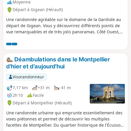
Moyenne
Départ à Gigean (Hérault)
Une randonnée agréable sur le domaine de la Gardiole au
départ de Gigean. Vous y découvrirez différents points de
vue remarquables et de très jolis panoramas. Côté Ouest,
les éoliennes de Villeveyrac et côté Est, au Pioch Noir, vue
imprenable sur les étangs et la mer au loin. Cette
randonnée s'effectue sur de belles pistes souvent bordées
de pins et de chênes verts. Cette randonnée est susceptible
Déambulations dans le Montpellier
d'être interdite en fonction du niveau de risque des
d'hier et d'aujourd'hui
incendies. Pensez à consulter la carte.
Visorandonneur
7,17 km
+31 m
-41 m
2h 10
Facile
Départ à Montpellier (Hérault)
Une randonnée urbaine qui emprunte essentiellement des
voies piétonnes et permet de découvrir les multiples
facettes de Montpellier. Du quartier historique de l'Écusson,