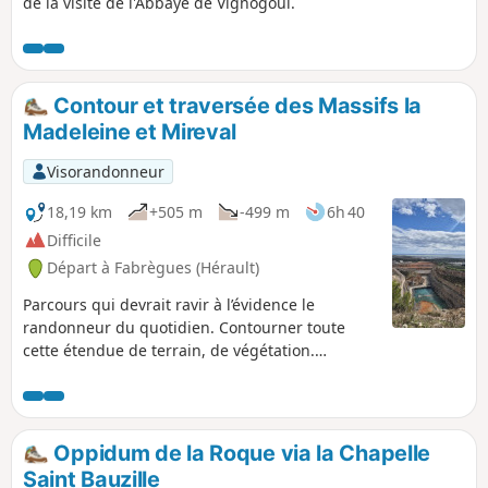
de la visite de l'Abbaye de Vignogoul.
Contour et traversée des Massifs la
Madeleine et Mireval
Visorandonneur
18,19 km
+505 m
-499 m
6h 40
Difficile
Départ à Fabrègues (Hérault)
Parcours qui devrait ravir à l’évidence le
randonneur du quotidien. Contourner toute
cette étendue de terrain, de végétation.
Traverser les sous-bois, découvrir Roque Rousse
et son Rocher ainsi que le lieu-dit la Tortue,
flâner sur la piste DFCI à Font Sorbière, longer
le Circuit Automobile de Karland. Descendre par
Oppidum de la Roque via la Chapelle
un ru pour rejoindre la Vallée de la Canabière et
Saint Bauzille
son ruisseau et passer sur le versant Est.