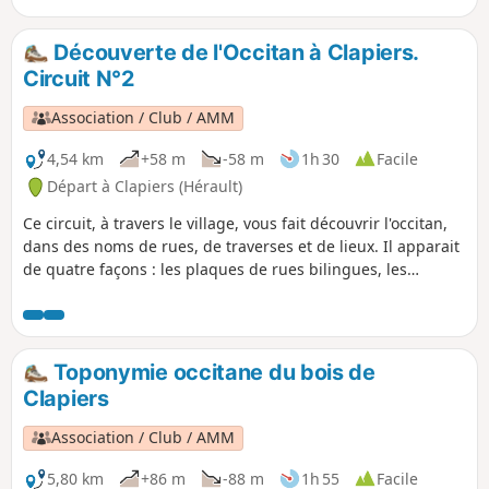
la garrigue héraultaise, ce circuit d'un peu
plus de 5km offre une forte concentration de
Découverte de l'Occitan à Clapiers.
constructions traditionnelles parfaitement
Circuit N°2
restaurées. Une dizaine de capitelles et
autres constructions sont visibles au cours
Association / Club / AMM
de ce circuit.
4,54 km
+58 m
-58 m
1h 30
Facile
Départ à Clapiers (Hérault)
Ce circuit, à travers le village, vous fait découvrir l'occitan,
dans des noms de rues, de traverses et de lieux. Il apparait
de quatre façons : les plaques de rues bilingues, les
panneaux de traverses, les noms francisés et les lieux-dits.
Toponymie occitane du bois de
Clapiers
Association / Club / AMM
5,80 km
+86 m
-88 m
1h 55
Facile