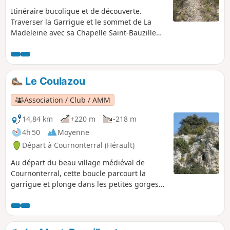
Itinéraire bucolique et de découverte.
Traverser la Garrigue et le sommet de La
Madeleine avec sa Chapelle Saint-Bauzille
(vue sur la plaine de Montpellier :
agglomération, villages alentours, étangs).
En Gardiole, longer le Chemin de Croix,
traverser la Vallée de la Canabière, les
Le Coulazou
parties sommitales de : la Réserve, Roque
Rousse, Pioch Champ, Table Mise, Truc des
Association / Club / AMM
Cades. Vue du circuit automobile. Au loin ses
vignes. Cette nature si riche en biodiversité,
14,84 km
+220 m
-218 m
amène au respect.
4h 50
Moyenne
Départ à Cournonterral (Hérault)
Au départ du beau village médiéval de
Cournonterral, cette boucle parcourt la
garrigue et plonge dans les petites gorges
du Coulazou.