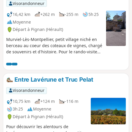
Visorandonneur
16,42 km
+262 m
-255 m
5h 25
Moyenne
Départ à Pignan (Hérault)
Murviel-Lès-Montpellier, petit village niché en
berceau au coeur des coteaux de vignes, chargé
de souvenirs et d'histoire. Pour le rando-visiteur
en quête du passé, passionné de nature et
d'aventure, site à découvrir pour mieux aborder
l'avenir.
Entre Lavérune et Truc Pelat
Visorandonneur
10,75 km
+124 m
-116 m
3h 25
Moyenne
Départ à Pignan (Hérault)
Pour découvrir les alentours de