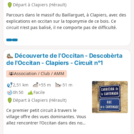
Départ à Clapiers (Hérault)
Parcours dans le massif du Baillarguet, à Clapiers, avec des
explications en occitan sur la toponymie de ce bois. Ce
circuit n'est pas balisé, il ne comporte pas de difficulté.
Découverte de l’Occitan - Descobèrta
de l'Occitan - Clapiers - Circuit n°1
Association / Club / AMM
2,51 km
+55 m
-51 m
0h 50
Facile
Départ à Clapiers (Hérault)
Ce premier petit circuit à travers le
village offre des vues dominantes. Vous
allez rencontrer l’Occitan dans des noms
de rues, de traverses et de lieux. Il