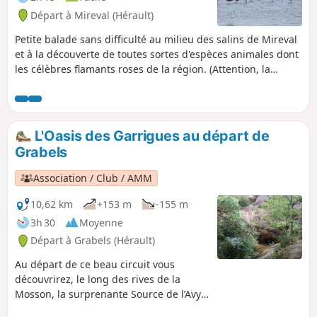
Départ à Mireval (Hérault)
Petite balade sans difficulté au milieu des salins de Mireval
et à la découverte de toutes sortes d'espèces animales dont
les célèbres flamants roses de la région. (Attention, la
portion entre (2) et (3) est fermée entre le 1er avril et le 15
août chaque année afin de favoriser la nidification des
oiseaux. Durant cette période, les chiens doivent être tenus
en laisse sur l'ensemble du site.)
L'Oasis des Garrigues au départ de
Grabels
Association / Club / AMM
10,62 km
+153 m
-155 m
3h 30
Moyenne
Départ à Grabels (Hérault)
Au départ de ce beau circuit vous
découvrirez, le long des rives de la
Mosson, la surprenante Source de l’Avy.
Vous accèderez ensuite au point de vue