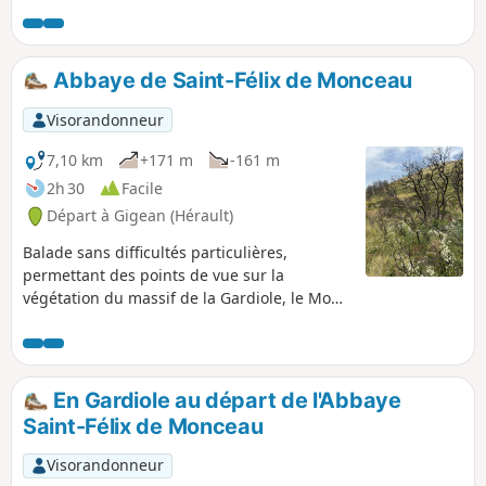
où l'on tournicote dans d'étroites ruelles, au récent quartier
Antigone, à l'architecture ambitieuse, on va à la rencontre
d'un patrimoine riche et contrasté.
Abbaye de Saint-Félix de Monceau
Visorandonneur
7,10 km
+171 m
-161 m
2h 30
Facile
Départ à Gigean (Hérault)
Balade sans difficultés particulières,
permettant des points de vue sur la
végétation du massif de la Gardiole, le Mont
Saint-Clair et les étangs. Ce parcours est
modulable selon l'envie de par la présence
de nombreux chemins DFCI et sentiers.
Cette randonnée est susceptible d'être
En Gardiole au départ de l'Abbaye
interdite en fonction du niveau de risque
Saint-Félix de Monceau
des incendies. Pensez à consulter la carte.
Visorandonneur