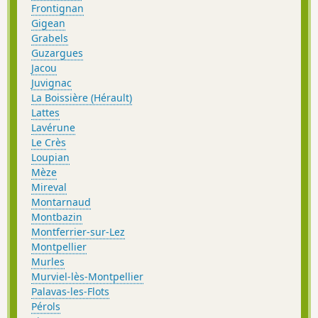
Frontignan
Gigean
Grabels
Guzargues
Jacou
Juvignac
La Boissière (Hérault)
Lattes
Lavérune
Le Crès
Loupian
Mèze
Mireval
Montarnaud
Montbazin
Montferrier-sur-Lez
Montpellier
Murles
Murviel-lès-Montpellier
Palavas-les-Flots
Pérols