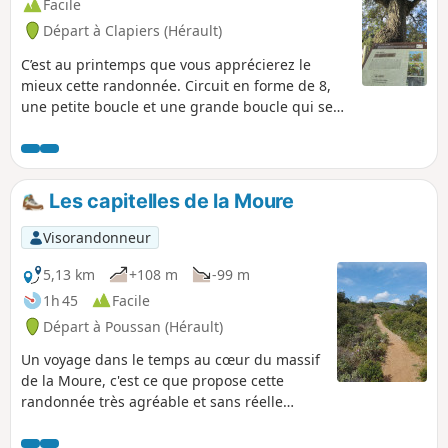
Facile
Départ à Clapiers (Hérault)
C’est au printemps que vous apprécierez le
mieux cette randonnée. Circuit en forme de 8,
une petite boucle et une grande boucle qui se
croisent au départ et à l'arrivée. Au pied de
chaque arbre se trouve un panneau explicatif
accompagné d'un poème écrit par un auteur.
Les capitelles de la Moure
Visorandonneur
5,13 km
+108 m
-99 m
1h 45
Facile
Départ à Poussan (Hérault)
Un voyage dans le temps au cœur du massif
de la Moure, c'est ce que propose cette
randonnée très agréable et sans réelle
difficulté. Permettant de découvrir le
patrimoine exceptionnel qui se cache dans