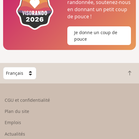
randonnée, soutenez-nous
en donnant un petit coup
de pouce !
Je donne un coup de
pouce
C
R
h
e
o
t
i
o
s
CGU et confidentialité
u
i
r
s
Plan du site
e
s
n
e
Emplois
h
z
Actualités
a
u