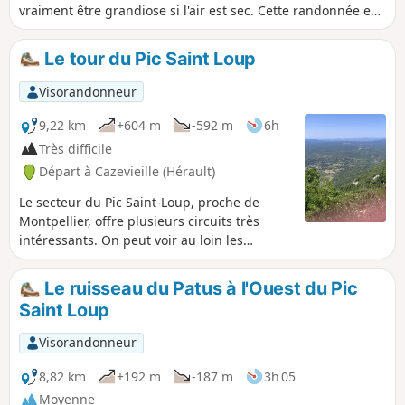
vraiment être grandiose si l'air est sec. Cette randonnée est
susceptible d'être interdite en fonction du niveau de risque
des incendies. Pensez à consulter la carte.
Le tour du Pic Saint Loup
Visorandonneur
9,22 km
+604 m
-592 m
6h
Très difficile
Départ à Cazevieille (Hérault)
Le secteur du Pic Saint-Loup, proche de
Montpellier, offre plusieurs circuits très
intéressants. On peut voir au loin les
Cévennes au Nord et la mer au Sud.
Attention ! Cette randonnée est considérée
Le ruisseau du Patus à l'Ouest du Pic
comme potentiellement dangereuse sur
Saint Loup
certaines portions, voir les avis Cette
randonnée est susceptible d'être interdite
Visorandonneur
en fonction du niveau de risque des
incendies. Pensez à consulter la carte.
8,82 km
+192 m
-187 m
3h 05
Moyenne