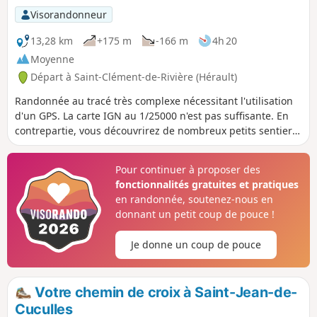
et rejoint le village en serpentant dans une forêt de pins, de
Visorandonneur
cades et de chênes verts. Cette randonnée est susceptible
d'être interdite en fonction du niveau de risque des
13,28 km
+175 m
-166 m
4h 20
incendies. Pensez à consulter la carte.
Moyenne
Départ à Saint-Clément-de-Rivière (Hérault)
Randonnée au tracé très complexe nécessitant l'utilisation
d'un GPS. La carte IGN au 1/25000 n'est pas suffisante. En
contrepartie, vous découvrirez de nombreux petits sentiers
non balisés et peu fréquentés, à l'écart des pistes et en
sous-bois. Vous atteindrez la source du Lez, secteur bien
Pour continuer à proposer des
aménagé pouvant faire l'objet d'une pause et reviendrez
fonctionnalités gratuites et pratiques
vers le parking, toujours par des chemins isolés.
en randonnée, soutenez-nous en
donnant un petit coup de pouce !
Je donne un coup de pouce
Votre chemin de croix à Saint-Jean-de-
Cuculles