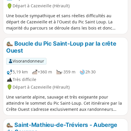
Départ à Cazevieille (Hérault)
Une boucle sympathique et sans réelles difficultés au
départ de Cazevieille et à l'Ouest du Pic Saint Loup. La
majorité du parcours se déroule dans les bois et donc
agréable également en été. Bien prendre en compte les
possibilités de chemins entre (1) et (2) ainsi que la
Boucle du Pic Saint-Loup par la crête
remarque au (6).
Ouest
Visorandonneur
5,19 km
+360 m
-359 m
2h 30
Très difficile
Départ à Cazevieille (Hérault)
Une variante alpine, sauvage et très exigeante pour
atteindre le sommet du Pic Saint-Loup. Cet itinéraire par la
Crête Ouest s'adresse exclusivement aux randonneurs
expérimentés. Attention : les personnes sujettes au vertige
doivent absolument s'abstenir. Absence totale de balisage,
Saint-Mathieu-de-Tréviers - Auberge
nombreux passages de varappe/escalade sur des parois