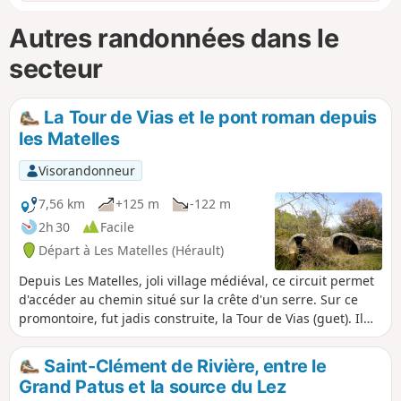
Autres randonnées dans le
secteur
La Tour de Vias et le pont roman depuis
les Matelles
Visorandonneur
7,56 km
+125 m
-122 m
2h 30
Facile
Départ à Les Matelles (Hérault)
Depuis Les Matelles, joli village médiéval, ce circuit permet
d'accéder au chemin situé sur la crête d'un serre. Sur ce
promontoire, fut jadis construite, la Tour de Vias (guet). Il
offre de belles vues sur le Pic Saint-Loup, le village et
l'ancien couvent de Notre-Dame-des-Champs avant de
Saint-Clément de Rivière, entre le
descendre vers le pont roman des Deux Serres qui franchit
Grand Patus et la source du Lez
le Lirou. Après, le tracé fait face à Notre-Dame-des-Champs