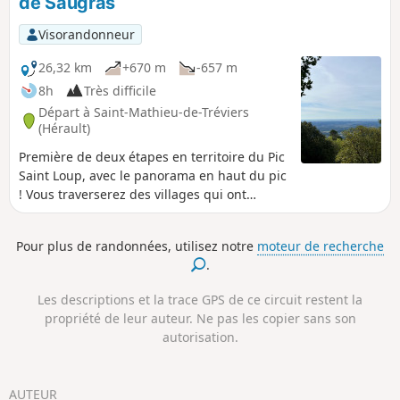
de Saugras
verticales et forte exposition au vide caractérisent cette
ascension. Le retour se fait par la voie normale.
Visorandonneur
26,32 km
+670 m
-657 m
8h
Très difficile
Départ à Saint-Mathieu-de-Tréviers
(Hérault)
Première de deux étapes en territoire du Pic
Saint Loup, avec le panorama en haut du pic
! Vous traverserez des villages qui ont
conservé un patrimoine intéressant.
Pour plus de randonnées, utilisez notre
moteur de recherche
.
Les descriptions et la trace GPS de ce circuit restent la
propriété de leur auteur. Ne pas les copier sans son
autorisation.
AUTEUR