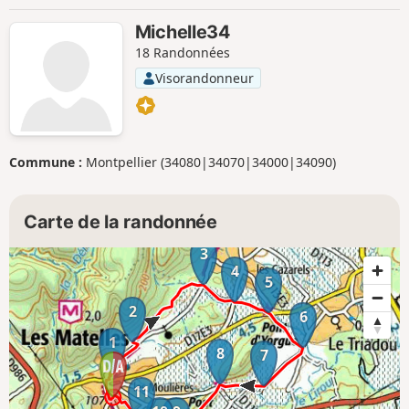
Michelle34
18 Randonnées
Visorandonneur
Commune :
Montpellier (34080|34070|34000|34090)
Carte de la randonnée
3
4
5
2
6
1
8
7
11