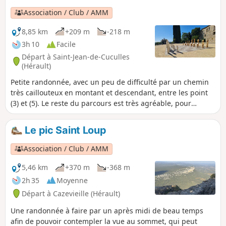
Association / Club / AMM
8,85 km
+209 m
-218 m
3h 10
Facile
Départ à Saint-Jean-de-Cuculles
(Hérault)
Petite randonnée, avec un peu de difficulté par un chemin
très caillouteux en montant et descendant, entre les point
(3) et (5). Le reste du parcours est très agréable, pour
terminer par la visite du petit village de Saint-Jean-de-
Cuculles.
Le pic Saint Loup
Association / Club / AMM
5,46 km
+370 m
-368 m
2h 35
Moyenne
Départ à Cazevieille (Hérault)
Une randonnée à faire par un après midi de beau temps
afin de pouvoir contempler la vue au sommet, qui peut