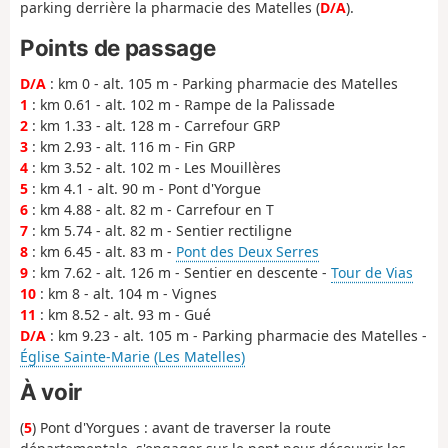
parking derrière la pharmacie des Matelles (
D/A
).
Points de passage
D/A
: km 0 - alt. 105 m - Parking pharmacie des Matelles
1
: km 0.61 - alt. 102 m - Rampe de la Palissade
2
: km 1.33 - alt. 128 m - Carrefour GRP
3
: km 2.93 - alt. 116 m - Fin GRP
4
: km 3.52 - alt. 102 m - Les Mouillères
5
: km 4.1 - alt. 90 m - Pont d'Yorgue
6
: km 4.88 - alt. 82 m - Carrefour en T
7
: km 5.74 - alt. 82 m - Sentier rectiligne
8
: km 6.45 - alt. 83 m -
Pont des Deux Serres
9
: km 7.62 - alt. 126 m - Sentier en descente -
Tour de Vias
10
: km 8 - alt. 104 m - Vignes
11
: km 8.52 - alt. 93 m - Gué
D/A
: km 9.23 - alt. 105 m - Parking pharmacie des Matelles -
Église Sainte-Marie (Les Matelles)
À voir
(
5
) Pont d'Yorgues : avant de traverser la route