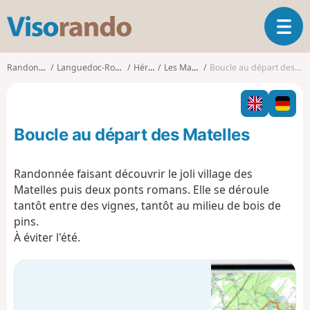
V
O
i
u
s
v
o
Randonnées
Languedoc-Roussillon
Hérault
Les Matelles
Boucle au départ des Matelles
r
r
i
a
r
n
l
d
Boucle au départ des Matelles
a
o
n
a
Randonnée faisant découvrir le joli village des
v
Matelles puis deux ponts romans. Elle se déroule
i
tantôt entre des vignes, tantôt au milieu de bois de
g
pins.
a
t
À éviter l'été.
i
o
n