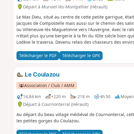
Départ à Murviel-lès-Montpellier (Hérault)
Le Mas Dieu, situé au centre de cette petite garrigue, étai
Jacques de Compostelle mais aussi sur le chemin des salin
ou Villeneuve-lès-Maguelonne vers l'Auvergne. Avec le rale
n'était plus qu'une bergerie à la fin du XIXe siècle bien q
Lodève le traversa. Devenu relais des chasseurs des environ
quand Montpellier envisagea de le transformer en dépôt d
pour le sauver, un ensemble de bâtiments dotés de capteur
Télécharger le PDF
Télécharger le GPX
construits. Malheureusement les infrastructures routières
l'autoroute et le train, il ne reste que le ballast. Le dépar
l'ancienne cave coopérative de Saint-Paul-et-Valmalle en su
Le Coulazou
point de passage numéro 3.
Association / Club / AMM
14,84 km
+220 m
-218 m
4h 50
Moyen
Départ à Cournonterral (Hérault)
Au départ du beau village médiéval de Cournonterral, cett
les petites gorges du Coulazou.