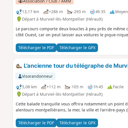
Association / Club / AMM
13,17 km
+286 m
-293 m
4h 35
Moyen
Départ à Murviel-lès-Montpellier (Hérault)
Le parcours comporte deux boucles à peu près de même dist
côté Ouest, car on peut laisser aux voitures le pique-nique
Télécharger le PDF
Télécharger le GPX
L'ancienne tour du télégraphe de Murvi
Visorandonneur
5,08 km
+112 m
-105 m
1h 45
Facile
Départ à Murviel-lès-Montpellier (Hérault)
Cette balade tranquille vous offrira notamment un point de
alentours montpelliérains, la mer, la ville et l'arrière-pays 
Télécharger le PDF
Télécharger le GPX