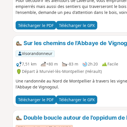
Pour découvrir les alentours de Lavérune, vous emprunte
empierrés mais aussi des sentiers qui traverseront le bois
l'ensemble, demande un peu d'attention dans le bois, voi
Télécharger le PDF
Télécharger le GPX
Sur les chemins de l'Abbaye de Vignog
Visorandonneur
7,51 km
+80 m
-83 m
2h 20
Facile
Départ à Murviel-lès-Montpellier (Hérault)
Une randonnée au Nord de Montpellier à travers les vignes 
l'Abbaye de Vignogoul.
Télécharger le PDF
Télécharger le GPX
Double boucle autour de l'oppidum de 