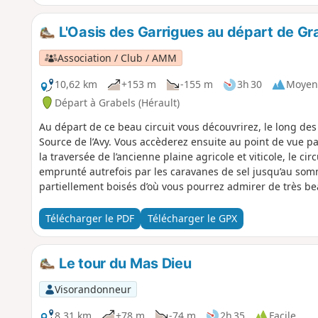
L'Oasis des Garrigues au départ de Gr
Association / Club / AMM
10,62 km
+153 m
-155 m
3h 30
Moyen
Départ à Grabels (Hérault)
Au départ de ce beau circuit vous découvrirez, le long des
Source de l’Avy. Vous accèderez ensuite au point de vue p
la traversée de l’ancienne plaine agricole et viticole, le cir
emprunté autrefois par les caravanes de sel jusqu’au so
partiellement boisés d’où vous pourrez admirer de très be
massifs environnants.
Télécharger le PDF
Télécharger le GPX
Le tour du Mas Dieu
Visorandonneur
8,31 km
+78 m
-74 m
2h 35
Facile