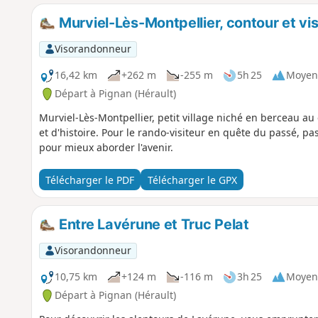
Murviel-Lès-Montpellier, contour et vi
Visorandonneur
16,42 km
+262 m
-255 m
5h 25
Moyen
Départ à Pignan (Hérault)
Murviel-Lès-Montpellier, petit village niché en berceau a
et d'histoire. Pour le rando-visiteur en quête du passé, pa
pour mieux aborder l'avenir.
Télécharger le PDF
Télécharger le GPX
Entre Lavérune et Truc Pelat
Visorandonneur
10,75 km
+124 m
-116 m
3h 25
Moyen
Départ à Pignan (Hérault)