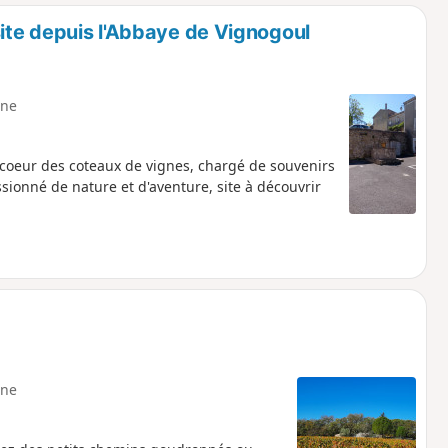
o
a
site depuis l'Abbaye de Vignogoul
i
m
p
ne
u coeur des coteaux de vignes, chargé de souvenirs
ssionné de nature et d'aventure, site à découvrir
ne