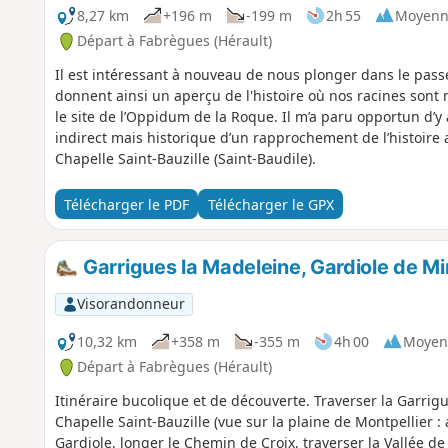
8,27 km
+196 m
-199 m
2h 55
Moyenn
Départ à Fabrègues (Hérault)
Il est intéressant à nouveau de nous plonger dans le pass
donnent ainsi un aperçu de l'histoire où nos racines sont 
le site de l’Oppidum de la Roque. Il m’a paru opportun d’y 
indirect mais historique d’un rapprochement de l’histoire 
Chapelle Saint-Bauzille (Saint-Baudile).
Télécharger le PDF
Télécharger le GPX
Garrigues la Madeleine, Gardiole de Mi
Visorandonneur
10,32 km
+358 m
-355 m
4h 00
Moyen
Départ à Fabrègues (Hérault)
Itinéraire bucolique et de découverte. Traverser la Garri
Chapelle Saint-Bauzille (vue sur la plaine de Montpellier :
Gardiole, longer le Chemin de Croix, traverser la Vallée de