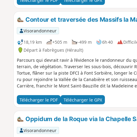
Télécharger le PDF
Télécharger le GPX
Contour et traversée des Massifs la Ma
Visorandonneur
18,19 km
+505 m
-499 m
6h 40
Difficil
Départ à Fabrègues (Hérault)
Parcours qui devrait ravir à l’évidence le randonneur du 
terrain, de végétation. Traverser les sous-bois, découvrir 
Tortue, flâner sur la piste DFCI à Font Sorbière, longer l
ru pour rejoindre la Vallée de la Canabière et son ruisseau
Carrière, franchir le Mont Saint-Bauzille dit la Madeleine e
Télécharger le PDF
Télécharger le GPX
Oppidum de la Roque via la Chapelle Sa
Visorandonneur