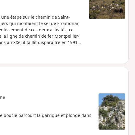
t une étape sur le chemin de Saint-
iers qui montaient le sel de Frontignan
ntissement de ces deux activités, ce
ue la ligne de chemin de fer Montpellier-
s au XXe, il faillit disparaître en 1991
'ordures ultimes. Après moult projets
s photovoltaïques sur le toit y furent
 sont inexistantes pour rejoindre
t est aussi possible depuis le parking de
ivant l'ancienne vois ferrée jusqu'au
ne
e boucle parcourt la garrigue et plonge dans