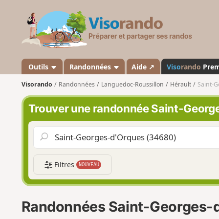
V
i
s
o
r
a
Outils
Randonnées
Aide ↗
Viso
rando
Pre
n
Visorando
Randonnées
Languedoc-Roussillon
Hérault
Saint-
d
o
Trouver une randonnée Saint-Georg
Filtres
NOUVEAU
Randonnées Saint-Georges-