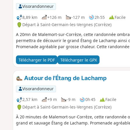
Visorandonneur
8,89 km
+126 m
-127 m
2h 55
Facile
Départ à Saint-Germain-les-Vergnes (Corrèze)
A 20mn de Malemort-sur-Corrèze, cette randonnée ombrag
permettra de découvrir le grand Étang de Lachamp ainsi q
Promenade agréable par grosse chaleur. Cette randonnée s
Télécharger le PDF
Télécharger le GPX
Autour de l'Étang de Lachamp
Visorandonneur
2,57 km
+9 m
-9 m
0h 45
Facile
Départ à Saint-Germain-les-Vergnes (Corrèze)
À 20 minutes de Malemort-sur-Corrèze, cette randonnée o
grand et sauvage Étang de Lachamp. Promenade agréable 