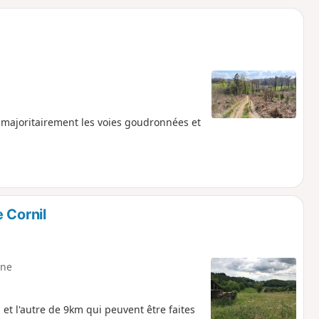
o
a
i
m
p
 majoritairement les voies goudronnées et
 Cornil
ne
 et l'autre de 9km qui peuvent être faites