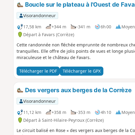
Boucle sur le plateau à l'Ouest de Fava
Visorandonneur
17,58 km
+344 m
-341 m
6h 00
Moyen
Départ à Favars (Corrèze)
Cette randonnée non fléchée emprunnte de nombreux chem
tranquilles. Elle offre de jolis points de vues et longe plu
miraculeuse et le château de Favars.
Télécharger le PDF
Télécharger le GPX
Des vergers aux berges de la Corrèze
Visorandonneur
11,12 km
+358 m
-353 m
4h 10
Moyen
Départ à Saint-Hilaire-Peyroux (Corrèze)
Le circuit balisé en Rose « des vergers aux berges de la C