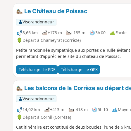
Le Château de Poissac
Visorandonneur
8,66 km
+178 m
-185 m
3h 00
Facile
Départ à Chameyrat (Corrèze)
Petite randonnée sympathique aux portes de Tulle évitant
permettant d'apprécier le site du château de Poissac.
Télécharger le PDF
Télécharger le GPX
Les balcons de la Corrèze au départ de
Visorandonneur
14,02 km
+413 m
-418 m
5h 10
Moyen
Départ à Cornil (Corrèze)
Cet itinéraire est constitué de deux boucles, l'une de 6 km,