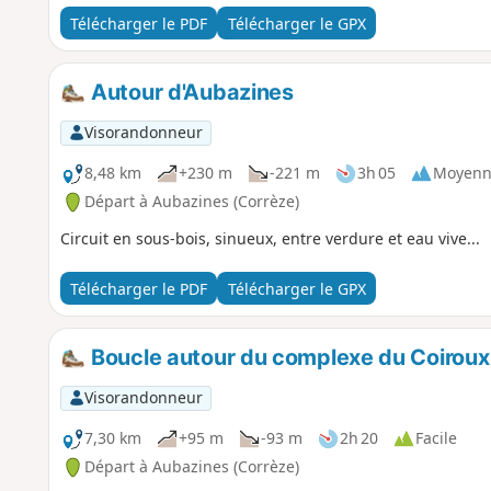
Télécharger le PDF
Télécharger le GPX
Autour d'Aubazines
Visorandonneur
8,48 km
+230 m
-221 m
3h 05
Moyenn
Départ à Aubazines (Corrèze)
Circuit en sous-bois, sinueux, entre verdure et eau vive...
Télécharger le PDF
Télécharger le GPX
Boucle autour du complexe du Coiroux
Visorandonneur
7,30 km
+95 m
-93 m
2h 20
Facile
Départ à Aubazines (Corrèze)