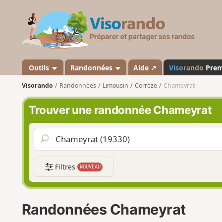
V
i
s
o
r
a
Outils
Randonnées
Aide ↗
Viso
rando
Pre
n
Visorando
Randonnées
Limousin
Corrèze
Chameyrat
d
o
Trouver une randonnée Chameyrat
Filtres
NOUVEAU
Randonnées Chameyrat