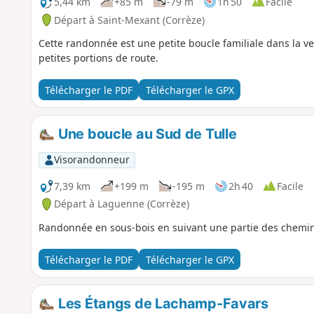
5,44 km
+85 m
-79 m
1h 50
Facile
Départ à Saint-Mexant (Corrèze)
Cette randonnée est une petite boucle familiale dans la v
petites portions de route.
Télécharger le PDF
Télécharger le GPX
Une boucle au Sud de Tulle
Visorandonneur
7,39 km
+199 m
-195 m
2h 40
Facile
Départ à Laguenne (Corrèze)
Randonnée en sous-bois en suivant une partie des chemin
Télécharger le PDF
Télécharger le GPX
Les Étangs de Lachamp-Favars