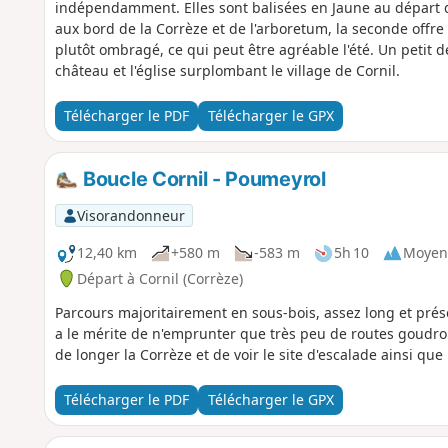
indépendamment. Elles sont balisées en Jaune au départ d
aux bord de la Corrèze et de l'arboretum, la seconde offre
plutôt ombragé, ce qui peut être agréable l'été. Un petit
château et l'église surplombant le village de Cornil.
Télécharger le PDF
Télécharger le GPX
Boucle Cornil - Poumeyrol
Visorandonneur
12,40 km
+580 m
-583 m
5h 10
Moyen
Départ à Cornil (Corrèze)
Parcours majoritairement en sous-bois, assez long et prés
a le mérite de n'emprunter que très peu de routes goudron
de longer la Corrèze et de voir le site d'escalade ainsi que
Télécharger le PDF
Télécharger le GPX