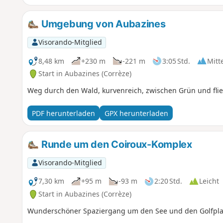
Umgebung von Aubazines
Visorando-Mitglied
8,48 km
+230 m
-221 m
3:05 Std.
Mitt
Start in Aubazines (Corrèze)
Weg durch den Wald, kurvenreich, zwischen Grün und fli
PDF herunterladen
GPX herunterladen
Runde um den Coiroux-Komplex
Visorando-Mitglied
7,30 km
+95 m
-93 m
2:20 Std.
Leicht
Start in Aubazines (Corrèze)
Wunderschöner Spaziergang um den See und den Golfplat