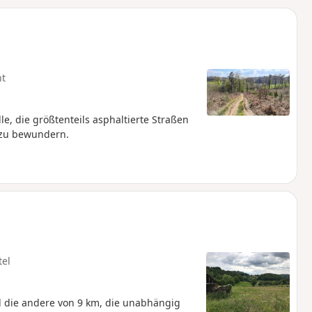
u
n
m
ht
, die größtenteils asphaltierte Straßen
 zu bewundern.
tel
d die andere von 9 km, die unabhängig