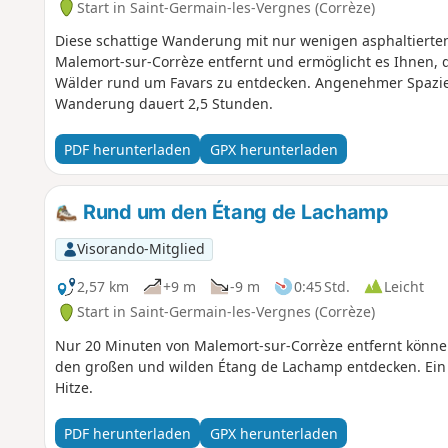
Start in Saint-Germain-les-Vergnes (Corrèze)
Diese schattige Wanderung mit nur wenigen asphaltierten
Malemort-sur-Corrèze entfernt und ermöglicht es Ihnen,
Wälder rund um Favars zu entdecken. Angenehmer Spazier
Wanderung dauert 2,5 Stunden.
PDF herunterladen
GPX herunterladen
Rund um den Étang de Lachamp
Visorando-Mitglied
2,57 km
+9 m
-9 m
0:45 Std.
Leicht
Start in Saint-Germain-les-Vergnes (Corrèze)
Nur 20 Minuten von Malemort-sur-Corrèze entfernt könne
den großen und wilden Étang de Lachamp entdecken. Ei
Hitze.
PDF herunterladen
GPX herunterladen