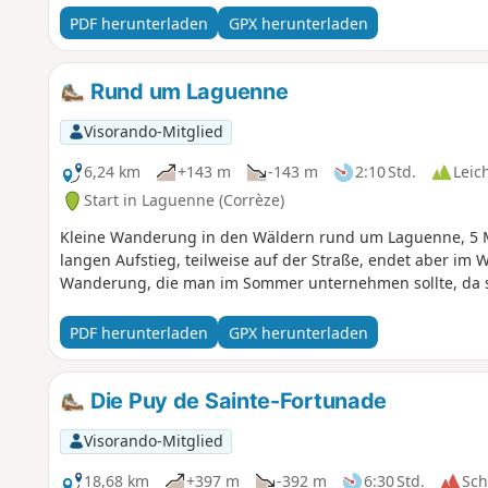
PDF herunterladen
GPX herunterladen
Rund um Laguenne
Visorando-Mitglied
6,24 km
+143 m
-143 m
2:10 Std.
Leic
Start in Laguenne (Corrèze)
Kleine Wanderung in den Wäldern rund um Laguenne, 5 Mi
langen Aufstieg, teilweise auf der Straße, endet aber im 
Wanderung, die man im Sommer unternehmen sollte, da sie
PDF herunterladen
GPX herunterladen
Die Puy de Sainte-Fortunade
Visorando-Mitglied
18,68 km
+397 m
-392 m
6:30 Std.
Sc