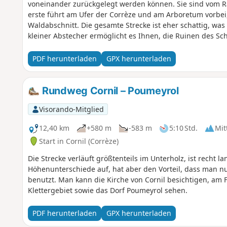
voneinander zurückgelegt werden können. Sie sind vom Ra
erste führt am Ufer der Corrèze und am Arboretum vorbei,
Waldabschnitt. Die gesamte Strecke ist eher schattig, w
kleiner Abstecher ermöglicht es Ihnen, die Ruinen des Sc
das Dorf Cornil überragen.
PDF herunterladen
GPX herunterladen
Rundweg Cornil – Poumeyrol
Visorando-Mitglied
12,40 km
+580 m
-583 m
5:10 Std.
Mit
Start in Cornil (Corrèze)
Die Strecke verläuft größtenteils im Unterholz, ist recht l
Höhenunterschiede auf, hat aber den Vorteil, dass man nu
benutzt. Man kann die Kirche von Cornil besichtigen, am
Klettergebiet sowie das Dorf Poumeyrol sehen.
PDF herunterladen
GPX herunterladen