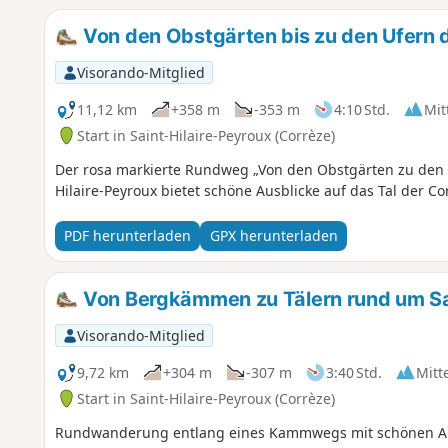
Von den Obstgärten bis zu den Ufern 
Visorando-Mitglied
11,12 km
+358 m
-353 m
4:10 Std.
Mit
Start in Saint-Hilaire-Peyroux (Corrèze)
Der rosa markierte Rundweg „Von den Obstgärten zu den Uf
Hilaire-Peyroux bietet schöne Ausblicke auf das Tal der Co
PDF herunterladen
GPX herunterladen
Von Bergkämmen zu Tälern rund um Sai
Visorando-Mitglied
9,72 km
+304 m
-307 m
3:40 Std.
Mitt
Start in Saint-Hilaire-Peyroux (Corrèze)
Rundwanderung entlang eines Kammwegs mit schönen Ausb