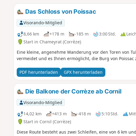
Das Schloss von Poissac
Visorando-Mitglied
8,66 km
+178 m
-185 m
3:00 Std.
Leic
Start in Chameyrat (Corrèze)
Eine kleine, angenehme Wanderung vor den Toren von Tulle
vermeidet und es Ihnen ermöglicht, die Burg von Poissac
PDF herunterladen
GPX herunterladen
Die Balkone der Corrèze ab Cornil
Visorando-Mitglied
14,02 km
+413 m
-418 m
5:10 Std.
Mit
Start in Cornil (Corrèze)
Diese Route besteht aus zwei Schleifen, eine von 6 km un