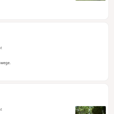
ht
swege.
ht