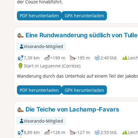
der Couze hinabführt.
PDF herunterladen
GPX herunterladen
Eine Rundwanderung südlich von Tulle
Visorando-Mitglied
7,39 km
+199 m
-195 m
2:40 Std.
Leic
Start in Laguenne (Corrèze)
Wanderung durch das Unterholz auf einem Teil der Jakob
PDF herunterladen
GPX herunterladen
Die Teiche von Lachamp-Favars
Visorando-Mitglied
8,89 km
+126 m
-127 m
2:55 Std.
Leic