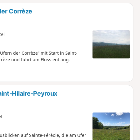
der Corrèze
tel
ern der Corrèze“ mit Start in Saint-
rrèze und führt am Fluss entlang.
nt-Hilaire-Peyroux
el
licken auf Sainte-Féréole, die am Ufer