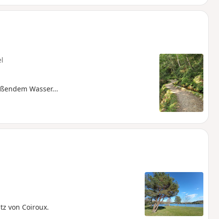
el
eßendem Wasser...
z von Coiroux.