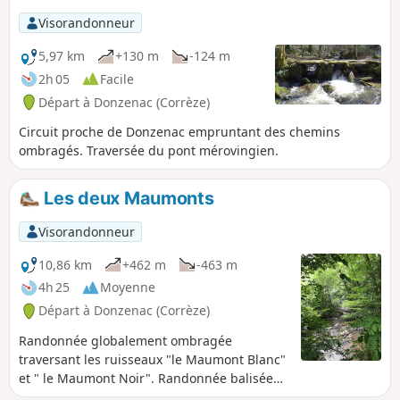
croise trois anciens moulins, inactifs à
Visorandonneur
ce jour mais reflétant la vie d'antan.
ATTENTION zone déboisée entre les
5,97 km
+130 m
-124 m
points 3 et 4, impraticable par temps de
2h 05
Facile
pluie
Départ à Donzenac (Corrèze)
Circuit proche de Donzenac empruntant des chemins
ombragés. Traversée du pont mérovingien.
Les deux Maumonts
Visorandonneur
10,86 km
+462 m
-463 m
4h 25
Moyenne
Départ à Donzenac (Corrèze)
Randonnée globalement ombragée
traversant les ruisseaux "le Maumont Blanc"
et " le Maumont Noir". Randonnée balisée
en Jaune au départ de Donzenac.