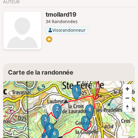
AUTEUR
tmollard19
34 Randonnées
Visorandonneur
Carte de la randonnée
1
2
8
3
7
5
6
4