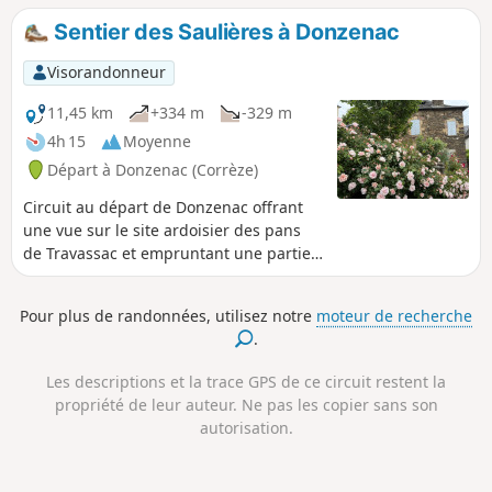
Sentier des Saulières à Donzenac
Visorandonneur
11,45 km
+334 m
-329 m
4h 15
Moyenne
Départ à Donzenac (Corrèze)
Circuit au départ de Donzenac offrant
une vue sur le site ardoisier des pans
de Travassac et empruntant une partie
du circuit de la Résistance avec les abris
du Trou aux Loups et du Chat Huant.
Pour plus de randonnées, utilisez notre
moteur de recherche
.
Les descriptions et la trace GPS de ce circuit restent la
propriété de leur auteur. Ne pas les copier sans son
autorisation.