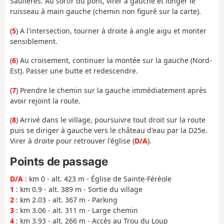
Saulières. Au sortir du pont, virer à gauche et longer le
ruisseau à main gauche (chemin non figuré sur la carte).
(
5
) A l'intersection, tourner à droite à angle aigu et monter
sensiblement.
(
6
) Au croisement, continuer la montée sur la gauche (Nord-
Est). Passer une butte et redescendre.
(
7
) Prendre le chemin sur la gauche immédiatement après
avoir rejoint la route.
(
8
) Arrivé dans le village, poursuivre tout droit sur la route
puis se diriger à gauche vers le château d'eau par la D25e.
Virer à droite pour retrouver l'église (
D/A
).
Points de passage
D/A
: km 0 - alt. 423 m - Église de Sainte-Féréole
1
: km 0.9 - alt. 389 m - Sortie du village
2
: km 2.03 - alt. 367 m - Parking
3
: km 3.06 - alt. 311 m - Large chemin
4
: km 3.93 - alt. 266 m - Accès au Trou du Loup