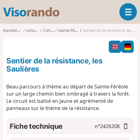
V
O
i
u
s
v
o
Randonnées
Limousin
Corrèze
Sainte-Féréole
Sentier de la résistance, les Saulières
r
r
i
a
r
n
l
d
Sentier de la résistance, les
a
o
n
Saulières
a
v
Beau parcours à thème au départ de Sainte-Féréole
i
sur un large chemin bien ombragé à travers la forêt.
g
a
Le circuit est balisé en Jaune et agrémenté de
t
panneaux sur le thème de la résistance.
i
o
Fiche technique
n°
2426208
n