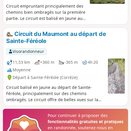
Circuit empruntant principalement des
chemins bien ombragés sur la première
partie. Le circuit est balisé en Jaune au
départ de Sainte-Féréole.
Circuit du Maumont au départ de
Sainte-Féréole
Visorandonneur
11,53 km
+360 m
-365 m
4h 20
Moyenne
Départ à Sainte-Féréole (Corrèze)
Circuit balisé en Jaune au départ de Sainte-
Féréole, principalement sur des chemins
ombragés. Le circuit offre de belles vues sur la
campagne. Il est très agréable en été.
Pour continuer à proposer des
fonctionnalités gratuites et pratiques
en randonnée, soutenez-nous en