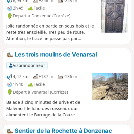
6,94 km
+256 m
-253 m
2h 45
Facile
Départ à Donzenac (Corrèze)
Jolie randonnée en partie en sous-bois et le
reste très ensoleillé. Très peu de route.
Attention, le tracé ne passe pas par
l'ardoisière de Travassac, lieu de visite
payant.
Les trois moulins de Venarsal
Visorandonneur
4,47 km
+137 m
-136 m
1h 40
Facile
Départ à Venarsal (Corrèze)
Balade à cinq minutes de Brive et de
Malemort le long des ruisseaux qui
alimentent le Barrage de la Couze.
Parcours ombragé dans les bois, avec le
seul défaut d'avoir une côte un peu
Sentier de la Rochette à Donzenac
raide sur une route bitumée. On y