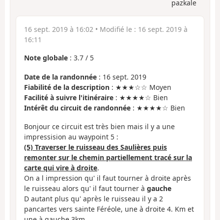
pazkale
16 sept. 2019 à 16:02
• Modifié le :
16 sept. 2019 à
16:11
Note globale
:
3.7
/
5
Date de la randonnée
: 16 sept. 2019
Fiabilité de la description
: ★★★☆☆ Moyen
Facilité à suivre l'itinéraire
: ★★★★☆ Bien
Intérêt du circuit de randonnée
: ★★★★☆ Bien
Bonjour ce circuit est très bien mais il y a une
impressision au waypoint 5 :
(5) Traverser le ruisseau des Saulières puis
remonter sur le chemin partiellement tracé sur la
carte qui vire à droite
.
On a l impression qu' il faut tourner à droite après
le ruisseau alors qu' il faut tourner à
gauche
D autant plus qu' après le ruisseau il y a 2
pancartes vers sainte Féréole, une à droite 4. Km et
une à gauche 3km.