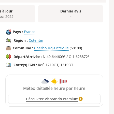
e à jour
Dernier avis
ov. 2025
–
Pays :
France
Région :
Cotentin
Commune :
Cherbourg-Octeville
(50100)
Départ/Arrivée :
N 49.644609° / O 1.623872°
Carte(s) IGN :
Ref. 1210OT, 1310OT
Météo détaillée heure par heure
Découvrez Visorando Premium