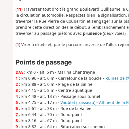
(
11
) Traverser tout droit le grand Boulevard Guillaume le 
la circulation automobile. Respectez bien la signalisation.
traverser la Rue Pierre de Coubertin et s’engager sur la pist
prendre cette direction dès le début, à l’embranchement en 
traverser au passage piétons avec
prudence
(deux voies).
(
1
) Virer à droite et, par le parcours inverse de l'aller, rej
Points de passage
D/A
: km 0 - alt. 5 m - Marina Chantreyne
1
: km 0.96 - alt. 6 m - Carrefour de la boucle -
Ruines de l
2
: km 2.88 - alt. 6 m - Plage de la Saline
3
: km 4.15 - alt. 8 m - Centre aquatique
4
: km 4.48 - alt. 13 m - Passage sous tunnel
5
: km 4.75 - alt. 17 m -
Vaublet (ruisseau) - Affluent de la 
6
: km 5.61 - alt. 38 m - Rue de la Vallée
7
: km 6.44 - alt. 70 m - Rond-point
8
: km 8.16 - alt. 67 m - Rond-point
9
: km 8.82 - alt. 64 m - Bifurcation sur chemin