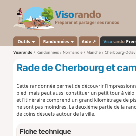
V
i
s
o
r
a
Outils
Randonnées
Aide ↗
Viso
rando
Pre
n
Visorando
Randonnées
Normandie
Manche
Cherbourg-Octevi
d
o
Rade de Cherbourg et ca
Cette randonnée permet de découvrir l’impressionna
pied, mais peut aussi constituer un petit tour à vélo
et l’itinéraire comprend un grand kilométrage de pis
ne sont pas moindres. La deuxième partie de la ran
de coins désuets autour de la ville.
Fiche technique