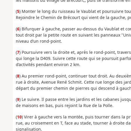
les maisons du village de Brécourt,, puis se transforme e
(
5
) Monter le long du ruisseau le Vaublat et poursuivre 
Rejoindre le Chemin de Brécourt qui vient de la gauche, pu
(
6
) Bifurquer à gauche, passer au-dessus du Vaublat et con
tout droit par la petite route en suivant les panneaux "Un
niveau d’un rond-point.
(
7
) Poursuivre vers la droite et, après le rond-point, traver
qui longe la D409. Suivre cette route qui se poursuit parf
d’activités pendant environ 2 km.
(
8
) Au premier rond-point, continuer tout droit. Au deuxiè
rue à droite, Avenue René Schmit. Cette rue longe des jard
départ du premier chemin de pierres qui descend à gauch
(
9
) Le suivre. Il passe entre les jardins et les cabanes jus
de maisons en bas, puis rejoint la Rue de la Polle.
(
10
) Virer à gauche vers la montée, puis tourner dans la p
rue, au croisement en T, face au stade, tourner à droite d
signalisation.