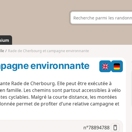
mium
lle
Rade de Cherbourg et campagne environnante
mpagne environnante
nte Rade de Cherbourg. Elle peut être exécutée à
 en famille. Les chemins sont partout accessibles à vélo
tes cyclables. Malgré la courte distance, les montées
donnée permet de profiter d’une relative campagne et
n°
78894788