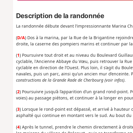
Description de la randonnée
La randonnée débute devant l’impressionnante Marina Chan
(
D/A
) Dos à la marina, par la Rue de la Brigantine rejoindr
droite, la caserne des pompiers marins et continuer par la
(
1
) Poursuivre tout droit et au niveau du Boulevard Guillau
cyclable, l'Ancienne Abbaye du Vœu, puis retrouver la Rue d
cyclable en direction de l’Ouest. Plus loin, il s’agit du Bou
navales, puis un parc, ainsi qu’un ancien mur d’enceinte. P
constructions de la Grande Rade de Cherbourg (voir infos)
.
(
2
) Poursuivre jusqu’à l’apparition d’un grand rond-point. P
voies) au passage piétons, et continuer à la longer en pou
(
3
) Lorsque le rond-point est dépassé, et arrivé à hauteu
asphalté qui continue en montant vers le sud. Au bout du 
(
4
) Après le tunnel, prendre le chemin directement à droit