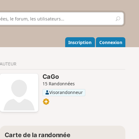
R
e
c
h
e
Inscription
Connexion
r
c
h
AUTEUR
e
r
CaGo
15 Randonnées
Visorandonneur
Carte de la randonnée