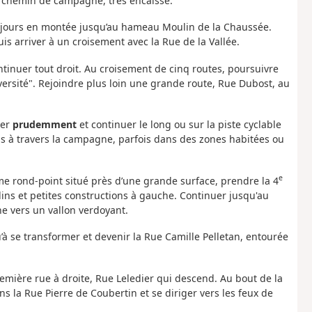
n chemin de campagne, très encaissé.
toujours en montée jusqu’au hameau Moulin de la Chaussée.
is arriver à un croisement avec la Rue de la Vallée.
tinuer tout droit. Au croisement de cinq routes, poursuivre
iversité". Rejoindre plus loin une grande route, Rue Dubost, au
ser
prudemment
et continuer le long ou sur la piste cyclable
ois à travers la campagne, parfois dans des zones habitées ou
e
me rond-point situé près d’une grande surface, prendre la 4
ins et petites constructions à gauche. Continuer jusqu'au
e vers un vallon verdoyant.
qu’à se transformer et devenir la Rue Camille Pelletan, entourée
remière rue à droite, Rue Leledier qui descend. Au bout de la
ans la Rue Pierre de Coubertin
et se diriger vers les feux de