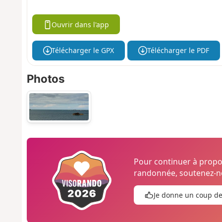
Ouvrir dans l'app
Télécharger le GPX
Télécharger le PDF
Photos
Pour continuer à prop
randonnée, soutenez-no
Je donne un coup d