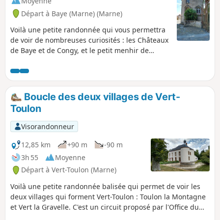
Moyenne
Départ à Baye (Marne) (Marne)
Voilà une petite randonnée qui vous permettra
de voir de nombreuses curiosités : les Châteaux
de Baye et de Congy, et le petit menhir de
Villevenard. Le parcours suit en partie le tracé
de l'ancienne ligne du Chemin de fer de la
banlieue de Reims (CBR). Parcours très ombragé
dans des bois magnifiques. À éviter par temps
Boucle des deux villages de Vert-
très humide.,
Toulon
Visorandonneur
12,85 km
+90 m
-90 m
3h 55
Moyenne
Départ à Vert-Toulon (Marne)
Voilà une petite randonnée balisée qui permet de voir les
deux villages qui forment Vert-Toulon : Toulon la Montagne
et Vert la Gravelle. C'est un circuit proposé par l'Office du
Tourisme Épernay Pays du Champagne. Le parcours est très