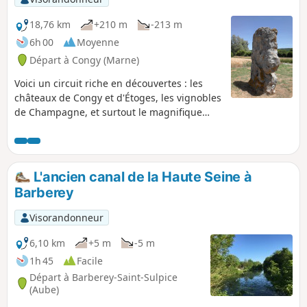
18,76 km
+210 m
-213 m
6h 00
Moyenne
Départ à Congy (Marne)
Voici un circuit riche en découvertes : les
châteaux de Congy et d'Étoges, les vignobles
de Champagne, et surtout le magnifique
menhir de l'Étang de Chènevry. Vignes, bois
et cultures avec des points de vue
magnifiques sur les marais de Saint Gond,
tous proches. Aucune difficulté technique si
L'ancien canal de la Haute Seine à
ce n'est un peu de boue par temps humide.
Barberey
Visorandonneur
6,10 km
+5 m
-5 m
1h 45
Facile
Départ à Barberey-Saint-Sulpice
(Aube)