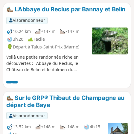
Abbaye de Saint-Gond vient apporter
L'Abbaye du Reclus par Bannay et Belin
une touche de patrimoine.
Visorandonneur
10,24 km
+147 m
-147 m
3h 20
Facile
Départ à Talus-Saint-Prix (Marne)
Voilà une petite randonnée riche en
découvertes : l'Abbaye du Reclus, le
Château de Belin et le dolmen du
Reclus. On randonne entre bois et
pâtures où paissent les vaches. Pas de
difficulté particulière, mais à éviter par
temps humide.
Sur le GRP® Thibaut de Champagne au
départ de Baye
Visorandonneur
13,52 km
+148 m
-148 m
4h 15