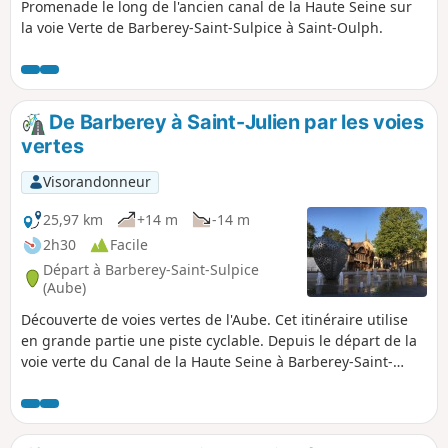
Promenade le long de l'ancien canal de la Haute Seine sur
la voie Verte de Barberey-Saint-Sulpice à Saint-Oulph.
De Barberey à Saint-Julien par les voies
vertes
Visorandonneur
25,97 km
+14 m
-14 m
2h30
Facile
Départ à Barberey-Saint-Sulpice
(Aube)
Découverte de voies vertes de l'Aube. Cet itinéraire utilise
en grande partie une piste cyclable. Depuis le départ de la
voie verte du Canal de la Haute Seine à Barberey-Saint-
Sulpice, il permet, en traversant Troyes, de rejoindre le
départ de la vélovoie des Lacs à Saint-Julien-les-Villas, à
l'extrémité du Canal de Saint-Julien.