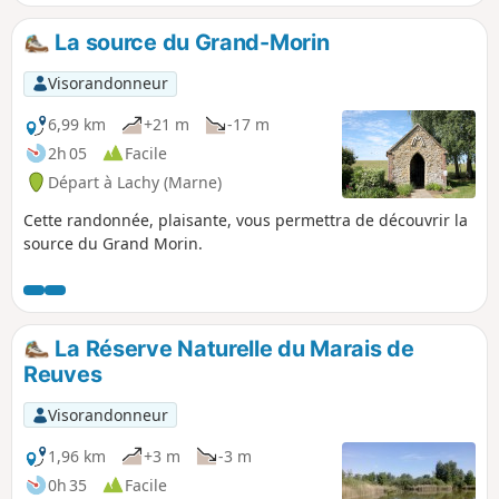
et des jaunes des terres cultivées et des verts des vaux
boisés et ombreux.
La source du Grand-Morin
Visorandonneur
6,99 km
+21 m
-17 m
2h 05
Facile
Départ à Lachy (Marne)
Cette randonnée, plaisante, vous permettra de découvrir la
source du Grand Morin.
La Réserve Naturelle du Marais de
Reuves
Visorandonneur
1,96 km
+3 m
-3 m
0h 35
Facile