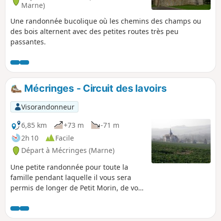
Marne)
Une randonnée bucolique où les chemins des champs ou
des bois alternent avec des petites routes très peu
passantes.
Mécringes - Circuit des lavoirs
Visorandonneur
6,85 km
+73 m
-71 m
2h 10
Facile
Départ à Mécringes (Marne)
Une petite randonnée pour toute la
famille pendant laquelle il vous sera
permis de longer de Petit Morin, de voir
la campagne marnaise et surtout d'avoir
une vue extraordinaire sur Montmirail
et son château ainsi que sur l'ensemble