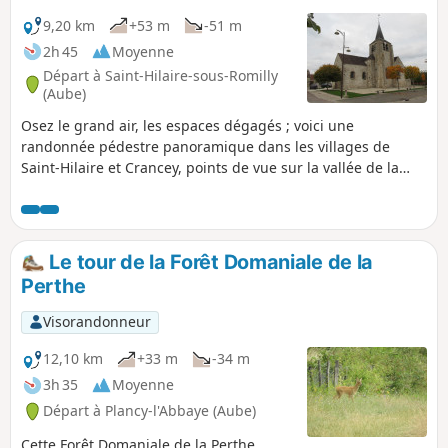
9,20 km
+53 m
-51 m
2h 45
Moyenne
Départ à Saint-Hilaire-sous-Romilly
(Aube)
Osez le grand air, les espaces dégagés ; voici une
randonnée pédestre panoramique dans les villages de
Saint-Hilaire et Crancey, points de vue sur la vallée de la
Seine, les coteaux Champenois et la plaine céréalière est
direction de Troyes.
Le tour de la Forêt Domaniale de la
Perthe
Visorandonneur
12,10 km
+33 m
-34 m
3h 35
Moyenne
Départ à Plancy-l'Abbaye (Aube)
Cette Forêt Domaniale de la Perthe,