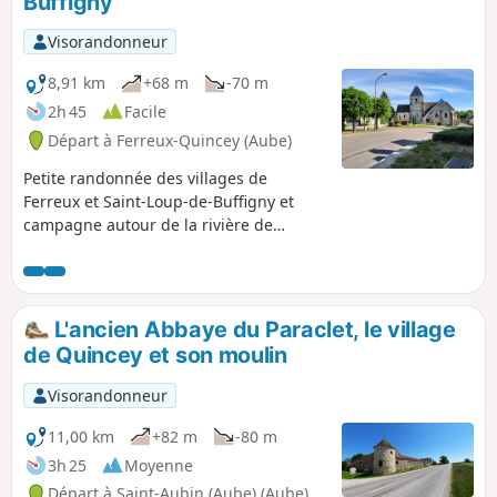
Buffigny
Visorandonneur
8,91 km
+68 m
-70 m
2h 45
Facile
Départ à Ferreux-Quincey (Aube)
Petite randonnée des villages de
Ferreux et Saint-Loup-de-Buffigny et
campagne autour de la rivière de
l'Ardusson. Les points de vue sur les
villages au Nord de ceux-ci, la flore
selon saison, et la faune sauvage !
Attention ça monte un peu !
L'ancien Abbaye du Paraclet, le village
de Quincey et son moulin
Visorandonneur
11,00 km
+82 m
-80 m
3h 25
Moyenne
Départ à Saint-Aubin (Aube) (Aube)