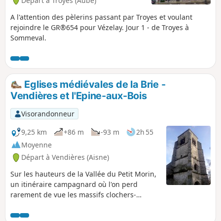
Départ à Troyes (Aube)
A l'attention des pèlerins passant par Troyes et voulant
rejoindre le GR®654 pour Vézelay. Jour 1 - de Troyes à
Sommeval.
Eglises médiévales de la Brie -
Vendières et l'Epine-aux-Bois
Visorandonneur
9,25 km
+86 m
-93 m
2h 55
Moyenne
Départ à Vendières (Aisne)
Sur les hauteurs de la Vallée du Petit Morin,
un itinéraire campagnard où l'on perd
rarement de vue les massifs clochers-
porches de l'ancienne Abbatiale de
Vendières ou de l'église en partie ruinée de