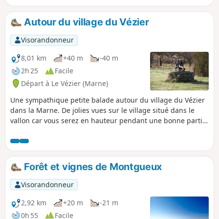
Autour du village du Vézier
Visorandonneur
8,01 km
+40 m
-40 m
2h 25
Facile
Départ à Le Vézier (Marne)
Une sympathique petite balade autour du village du Vézier
dans la Marne. De jolies vues sur le village situé dans le
vallon car vous serez en hauteur pendant une bonne partie
du parcours. À découvrir, balade agréable.
Forêt et vignes de Montgueux
Visorandonneur
2,92 km
+20 m
-21 m
0h 55
Facile