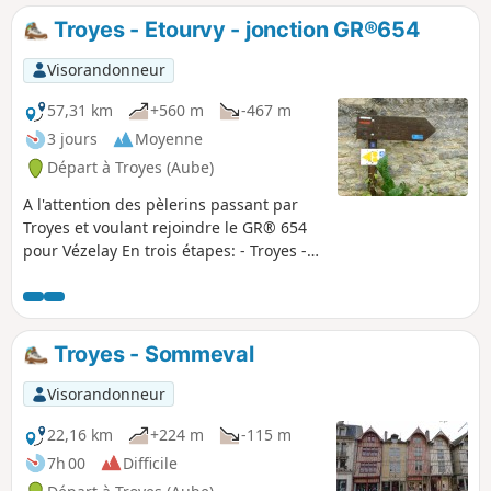
des vignobles champenois.
Troyes - Etourvy - jonction GR®654
Visorandonneur
57,31 km
+560 m
-467 m
3 jours
Moyenne
Départ à Troyes (Aube)
A l'attention des pèlerins passant par
Troyes et voulant rejoindre le GR® 654
pour Vézelay En trois étapes: - Troyes -
Sommeval (23km). - Sommeval -
Chaource (19km). - Chaource - Etourvy
(16km).
Troyes - Sommeval
Visorandonneur
22,16 km
+224 m
-115 m
7h 00
Difficile