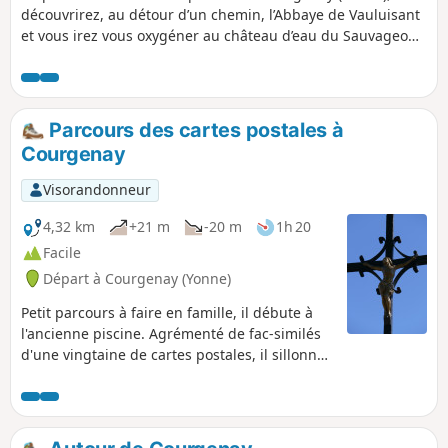
découvrirez, au détour d’un chemin, l’Abbaye de Vauluisant
et vous irez vous oxygéner au château d’eau du Sauvageon.
En traversant la forêt domaniale, vous aurez certainement
la chance de croiser un animal dans son milieu naturel. Le
retour se déroule sur l'arrière du village à proximité de
l'ancien poste de police rénové. Cet abri accueillait pour la
Parcours des cartes postales à
nuit sous le contrôle du garde-champêtre certains
Courgenay
vagabonds enivrés.
Visorandonneur
4,32 km
+21 m
-20 m
1h 20
Facile
Départ à Courgenay (Yonne)
Petit parcours à faire en famille, il débute à
l'ancienne piscine. Agrémenté de fac-similés
d'une vingtaine de cartes postales, il sillonne
l'ensemble du village. Mises en situation, elles
reflètent la vie rurale d’antan.