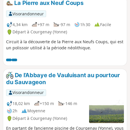
La Pierre aux Neuf Coups
Visorandonneur
4,34 km
+97 m
-97 m
1h 30
Facile
Départ à Courgenay (Yonne)
Circuit à la découverte de la Pierre aux Neufs Coups, qui est
un polissoir utilisé à la période néolithique.
De l’Abbaye de Vauluisant au pourtour
du Sauvageon
Visorandonneur
18,02 km
+150 m
-146 m
2h
Moyenne
Départ à Courgenay (Yonne)
En partant de l’ancienne piscine de Courgenay (Yonne), vous