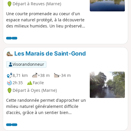
Départ à Reuves (Marne)
Une courte promenade au coeur d'un
espace naturel protégé, à la découverte
des milieux humides. Un lieu préservé,
riche en biodiversité, à découvrir au
printemps ou en été.
Les Marais de Saint-Gond
Visorandonneur
8,71 km
+38 m
-34 m
2h 35
Facile
Départ à Oyes (Marne)
Cette randonnée permet d'approcher un
milieu naturel généralement difficile
d'accès, grâce à un sentier bien
entretenu entre prairies humides et à
quelques beaux points de vue. Une
randonnée "nature" où l'ancienne