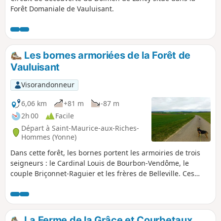
Forêt Domaniale de Vauluisant.
Les bornes armoriées de la Forêt de
Vauluisant
Visorandonneur
6,06 km
+81 m
-87 m
2h 00
Facile
Départ à Saint-Maurice-aux-Riches-
Hommes (Yonne)
Dans cette forêt, les bornes portent les armoiries de trois
seigneurs : le Cardinal Louis de Bourbon-Vendôme, le
couple Briçonnet-Raguier et les frères de Belleville. Ces
marques de limites ont dû être fichées au sol vers 1550, à la
suite de contestations sur les limites respectives des uns et
des autres.
La Ferme de la Grâce et Courbetaux