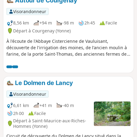
Autour de Courgenay
Visorandonneur
8,56 km
+94 m
-98 m
2h 45
Facile
Départ à Courgenay (Yonne)
À l'écoute de l'Abbaye Cistercienne de Vauluisant,
découverte de l'irrigation des moines, de l'ancien moulin à
farine, de la porte Saint-Thomas, des anciennes fermes de
Vauluisant, de la Singerie et la Forêt Domaniale de
Vauluisant.
Le Dolmen de Lancy
Visorandonneur
6,61 km
+41 m
-40 m
2h 00
Facile
Départ à Saint-Maurice-aux-Riches-
Hommes (Yonne)
Circuit de découverte du Dolmen de Lancy situé dans la