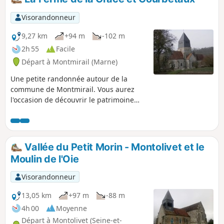
Visorandonneur
9,27 km
+94 m
-102 m
2h 55
Facile
Départ à Montmirail (Marne)
Une petite randonnée autour de la
commune de Montmirail. Vous aurez
l'occasion de découvrir le patrimoine
des environs et le château qui fait partie
intégrante de la ville. Une balade qu'il
est possible de faire en famille.
Vallée du Petit Morin - Montolivet et le
Moulin de l'Oie
Visorandonneur
13,05 km
+97 m
-88 m
4h 00
Moyenne
Départ à Montolivet (Seine-et-