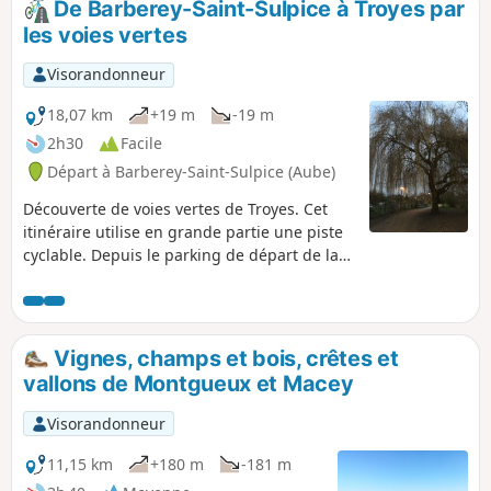
De Barberey-Saint-Sulpice à Troyes par
les voies vertes
Visorandonneur
18,07 km
+19 m
-19 m
2h30
Facile
Départ à Barberey-Saint-Sulpice (Aube)
Découverte de voies vertes de Troyes. Cet
itinéraire utilise en grande partie une piste
cyclable. Depuis le parking de départ de la
voie verte du Canal de la Haute Seine à
Barberey, il permet de rejoindre le début de
la voie verte des Viennes.
Vignes, champs et bois, crêtes et
vallons de Montgueux et Macey
Visorandonneur
11,15 km
+180 m
-181 m