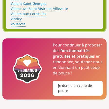
Vallant-Saint-Georges
Villeneuve-Saint-Vistre-et-Villevotte
Villiers-aux-Corneilles
Vindey
Vouarces
Pour continuer à proposer
des
fonctionnalités
gratuites et pratiques
en
randonnée, soutenez-nous
en donnant un petit coup
de pouce !
Je donne un coup de
pouce