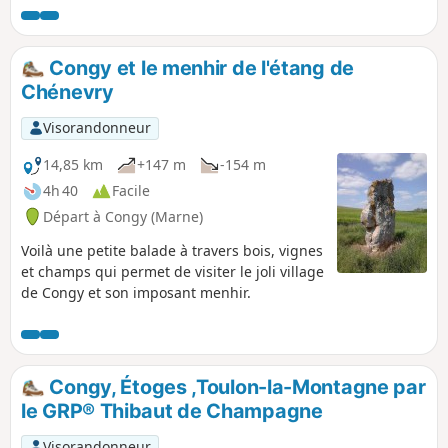
varié : marais, vignes, champs et bois. Passage à côté du
Château privé de la Gravelle et de puits de pétrole. Très
belle aire de pique-nique au point de vue de Toulon-la-
Congy et le menhir de l'étang de
Montagne, d'où on peut apercevoir sept clochers.
Chénevry
Visorandonneur
14,85 km
+147 m
-154 m
4h 40
Facile
Départ à Congy (Marne)
Voilà une petite balade à travers bois, vignes
et champs qui permet de visiter le joli village
de Congy et son imposant menhir.
Congy, Étoges ,Toulon-la-Montagne par
le GRP® Thibaut de Champagne
Visorandonneur