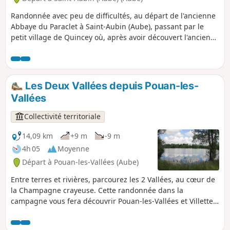
Randonnée avec peu de difficultés, au départ de l'ancienne
Abbaye du Paraclet à Saint-Aubin (Aube), passant par le
petit village de Quincey où, après avoir découvert l'ancien
moulin sur la rivière l'Ardusson, vous entrez dans le village
jusqu'à l'église en laissant sur votre gauche le lavoir
réhabilité. Vous revenez sur vos pas jusque la Rue du Mazot
pour monter à droite sur les hauteurs et vous aurez une
Les Deux Vallées depuis Pouan-les-
vue sur la centrale électrique, sur le village et l'abbaye.
Vallées
Collectivité territoriale
14,09 km
+9 m
-9 m
4h 05
Moyenne
Départ à Pouan-les-Vallées (Aube)
Entre terres et rivières, parcourez les 2 Vallées, au cœur de
la Champagne crayeuse. Cette randonnée dans la
campagne vous fera découvrir Pouan-les-Vallées et Villette-
sur-Aube, communes proches de la ville d'Arcis-sur-
Aube.Vous apprécierez les nuances des ocres, des marrons