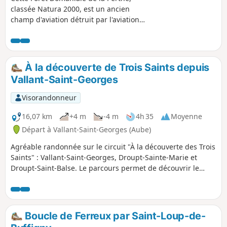
classée Natura 2000, est un ancien
champ d'aviation détruit par l'aviation
alliée vers fin 1944. N'étant plus que
ruine, ce lieu a été cédé au domaine.
À la découverte de Trois Saints depuis
Vallant-Saint-Georges
Visorandonneur
16,07 km
+4 m
-4 m
4h 35
Moyenne
Départ à Vallant-Saint-Georges (Aube)
Agréable randonnée sur le circuit "À la découverte des Trois
Saints" : Vallant-Saint-Georges, Droupt-Sainte-Marie et
Droupt-Saint-Balse. Le parcours permet de découvrir le
riche patrimoine culturel, faunistique et floristique qui
compose cette zone. Circuit très plat le long du Canal de
Haute Seine, de la Seine et des étangs dont celui du Brun.
Boucle de Ferreux par Saint-Loup-de-