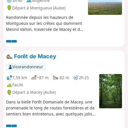
3h 40
Moyenne
Départ à Montgueux (Aube)
Randonnée depuis les hauteurs de
Montgueux sur les crêtes qui dominent
Mesnil Vallon, traversée de Macey et de
sa forêt domaniale avec retour en
longeant les vignes qui dominent la
Grange au Rez avec vue plongeante sur
Troyes.
Forêt de Macey
Visorandonneur
7,59 km
+87 m
-82 m
2h 25
Facile
Départ à Macey (Aube)
Dans la belle Forêt Domaniale de Macey, une
promenade le long de routes forestières et de
sentiers bien entretenus, avec quelques jolis
points de vue.