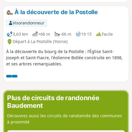
l'Epine-aux-Bois.
À la découverte de la Postolle
Visorandonneur
3,63 km
+66 m
-66 m
1h 15
Facile
Départ à La Postolle (Yonne)
À la découverte du bourg de la Postolle : l’Église Saint-
Joseph et Saint-Fiacre, l'éolienne Bollée construite en 1898,
et ses arbres remarquables.
Plus de circuits de randonnée
Baudement
Découvrez aussi les circuits de randonnée des communes
à proximité