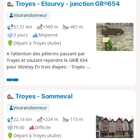
Troyes - Etourvy - jonction GR®654
Visorandonneur
57,31 km
+560 m
-467 m
3 jours
Moyenne
Départ à Troyes (Aube)
A l'attention des pèlerins passant par
Troyes et voulant rejoindre le GR® 654
pour Vézelay En trois étapes: - Troyes -
Sommeval (23km). - Sommeval -
Chaource (19km). - Chaource - Etourvy
(16km).
Troyes - Sommeval
Visorandonneur
22,16 km
+224 m
-115 m
7h 00
Difficile
Départ à Troyes (Aube)