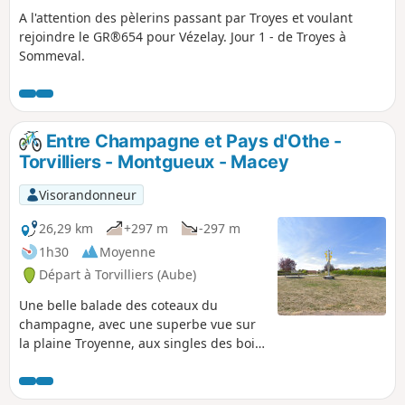
A l'attention des pèlerins passant par Troyes et voulant
rejoindre le GR®654 pour Vézelay. Jour 1 - de Troyes à
Sommeval.
Entre Champagne et Pays d'Othe -
Torvilliers - Montgueux - Macey
Visorandonneur
26,29 km
+297 m
-297 m
1h30
Moyenne
Départ à Torvilliers (Aube)
Une belle balade des coteaux du
champagne, avec une superbe vue sur
la plaine Troyenne, aux singles des bois
couronnés des collines du pays d'Othe.
Un boucle de 26 km au départ de
Torvilliers possible à VTT comme à pied !