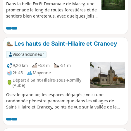
Dans la belle Forêt Domaniale de Macey, une
promenade le long de routes forestières et de
sentiers bien entretenus, avec quelques jolis
points de vue.
Les hauts de Saint-Hilaire et Crancey
Visorandonneur
9,20 km
+53 m
-51 m
2h 45
Moyenne
Départ à Saint-Hilaire-sous-Romilly
(Aube)
Osez le grand air, les espaces dégagés ; voici une
randonnée pédestre panoramique dans les villages de
Saint-Hilaire et Crancey, points de vue sur la vallée de la
Seine, les coteaux Champenois et la plaine céréalière est
direction de Troyes.