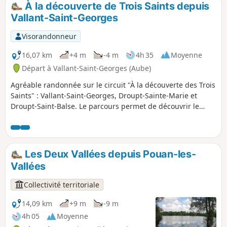
À la découverte de Trois Saints depuis
p
Vallant-Saint-Georges
Visorandonneur
16,07 km
+4 m
-4 m
4h 35
Moyenne
Départ à Vallant-Saint-Georges (Aube)
Agréable randonnée sur le circuit "À la découverte des Trois
Saints" : Vallant-Saint-Georges, Droupt-Sainte-Marie et
Droupt-Saint-Balse. Le parcours permet de découvrir le
riche patrimoine culturel, faunistique et floristique qui
compose cette zone. Circuit très plat le long du Canal de
Haute Seine, de la Seine et des étangs dont celui du Brun.
Les Deux Vallées depuis Pouan-les-
Vallées
Collectivité territoriale
14,09 km
+9 m
-9 m
4h 05
Moyenne