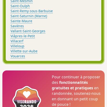
Saint-Mesmin
Saint-Oulph
Saint-Remy-sous-Barbuise
Saint-Saturnin (Marne)
Sainte-Maure
Savières
Vallant-Saint-Georges
Viâpres-le-Petit
Villacerf
Villeloup
Villette-sur-Aube
Vouarces
Pour continuer à proposer
des
fonctionnalités
gratuites et pratiques
en
randonnée, soutenez-nous
en donnant un petit coup
de pouce !