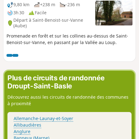
9,80 km
+238 m
-236 m
3h 30
Facile
Départ à Saint-Benoist-sur-Vanne
(Aube)
Promenade en forêt et sur les collines au-dessus de Saint-
Benoist-sur-Vanne, en passant par la Vallée au Loup.
Plus de circuits de randonnée
Droupt-Saint-Basle
Découvrez aussi les circuits de randonnée des communes
à proximité
Allemanche-Launay-et-Soyer
Allibaudières
Anglure
Bagneux (Marne)