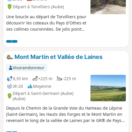
Départ à Torvilliers (Aube)
Une boucle au départ de Torvilliers pour
découvrir les coteaux du Pays d'Othes et
ses collines couronnées. De jolis points
de vues pour cette randonnée sur
plusieurs collines, en passant par les
bois.
Mont Martin et Vallée de Laines
Visorandonneur
9,35 km
+225 m
-225 m
3h 20
Moyenne
Départ à Saint-Germain (Aube)
(Aube)
Depuis le Chemin de la Grande Voie du Hameau de Lépine
(Saint-Germain), les Hauts des Forges et le Mont Martin en
revenant le long de la vallée de Laines par le GR® de Pays
Plaines et Collines autour de Troyes.