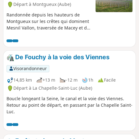
Départ à Montgueux (Aube)
Randonnée depuis les hauteurs de
Montgueux sur les crêtes qui dominent
Mesnil Vallon, traversée de Macey et de
sa forêt domaniale avec retour en
longeant les vignes qui dominent la
Grange au Rez avec vue plongeante sur
Troyes.
De Fouchy à la voie des Viennes
Visorandonneur
14,85 km
+13 m
-12 m
1h
Facile
Départ à La Chapelle-Saint-Luc (Aube)
Boucle longeant la Seine, le canal et la voie des Viennes.
Retour au point de départ, en passant par la Chapelle Saint-
Luc.