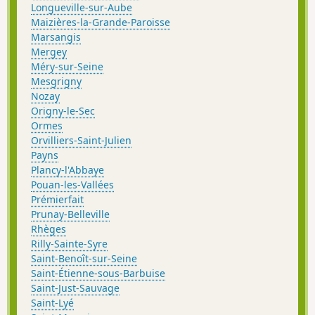
Longueville-sur-Aube
Maizières-la-Grande-Paroisse
Marsangis
Mergey
Méry-sur-Seine
Mesgrigny
Nozay
Origny-le-Sec
Ormes
Orvilliers-Saint-Julien
Payns
Plancy-l'Abbaye
Pouan-les-Vallées
Prémierfait
Prunay-Belleville
Rhèges
Rilly-Sainte-Syre
Saint-Benoît-sur-Seine
Saint-Étienne-sous-Barbuise
Saint-Just-Sauvage
Saint-Lyé