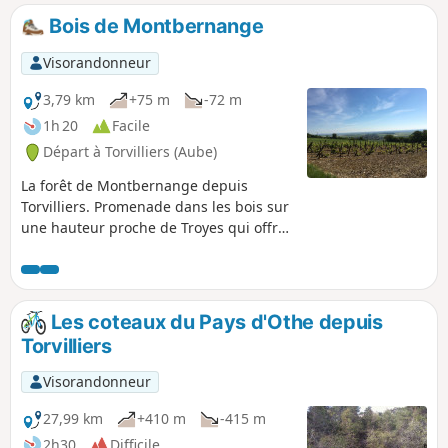
Bois de Montbernange
Visorandonneur
3,79 km
+75 m
-72 m
1h 20
Facile
Départ à Torvilliers (Aube)
La forêt de Montbernange depuis
Torvilliers. Promenade dans les bois sur
une hauteur proche de Troyes qui offre
une vue panoramique sur les plaines et
communes environnantes.
Les coteaux du Pays d'Othe depuis
Torvilliers
Visorandonneur
27,99 km
+410 m
-415 m
2h30
Difficile