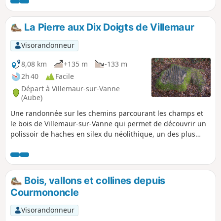
La Pierre aux Dix Doigts de Villemaur
Visorandonneur
8,08 km
+135 m
-133 m
2h 40
Facile
Départ à Villemaur-sur-Vanne
(Aube)
Une randonnée sur les chemins parcourant les champs et
le bois de Villemaur-sur-Vanne qui permet de découvrir un
polissoir de haches en silex du néolithique, un des plus
grands de l'Aube.
Bois, vallons et collines depuis
Courmononcle
Visorandonneur