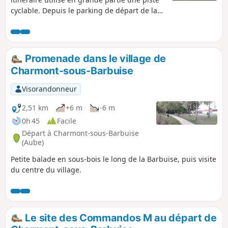
cyclable. Depuis le parking de départ de la
voie verte du Canal de la Haute Seine à
Barberey, il permet de rejoindre le début de
la voie verte des Viennes.
Promenade dans le village de
Charmont-sous-Barbuise
Visorandonneur
2,51 km
+6 m
-6 m
0h 45
Facile
Départ à Charmont-sous-Barbuise
(Aube)
Petite balade en sous-bois le long de la Barbuise, puis visite
du centre du village.
Le site des Commandos M au départ de