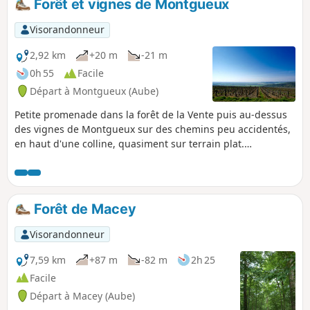
Forêt et vignes de Montgueux
Visorandonneur
2,92 km
+20 m
-21 m
0h 55
Facile
Départ à Montgueux (Aube)
Petite promenade dans la forêt de la Vente puis au-dessus
des vignes de Montgueux sur des chemins peu accidentés,
en haut d'une colline, quasiment sur terrain plat.
Magnifiques vues sur Torvilliers, Troyes et Montgueux.
Forêt de Macey
Visorandonneur
7,59 km
+87 m
-82 m
2h 25
Facile
Départ à Macey (Aube)