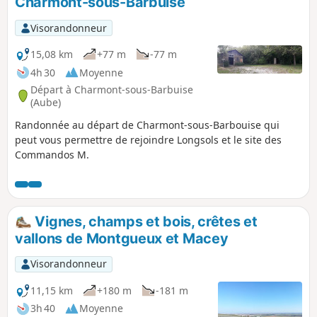
Charmont-sous-Barbuise
Visorandonneur
15,08 km
+77 m
-77 m
4h 30
Moyenne
Départ à Charmont-sous-Barbuise
(Aube)
Randonnée au départ de Charmont-sous-Barbouise qui
peut vous permettre de rejoindre Longsols et le site des
Commandos M.
Vignes, champs et bois, crêtes et
vallons de Montgueux et Macey
Visorandonneur
11,15 km
+180 m
-181 m
3h 40
Moyenne