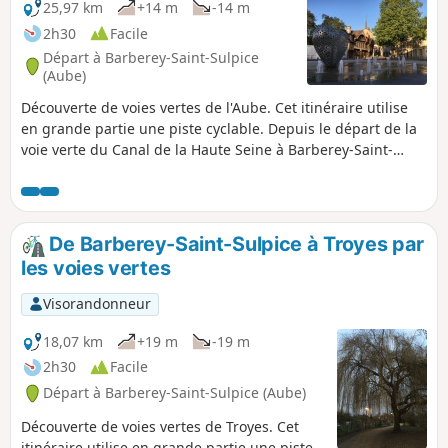
25,97 km
+14 m
-14 m
2h30
Facile
Départ à Barberey-Saint-Sulpice
(Aube)
Découverte de voies vertes de l'Aube. Cet itinéraire utilise
en grande partie une piste cyclable. Depuis le départ de la
voie verte du Canal de la Haute Seine à Barberey-Saint-
Sulpice, il permet, en traversant Troyes, de rejoindre le
départ de la vélovoie des Lacs à Saint-Julien-les-Villas, à
l'extrémité du Canal de Saint-Julien.
De Barberey-Saint-Sulpice à Troyes par
les voies vertes
Visorandonneur
18,07 km
+19 m
-19 m
2h30
Facile
Départ à Barberey-Saint-Sulpice (Aube)
Découverte de voies vertes de Troyes. Cet
itinéraire utilise en grande partie une piste