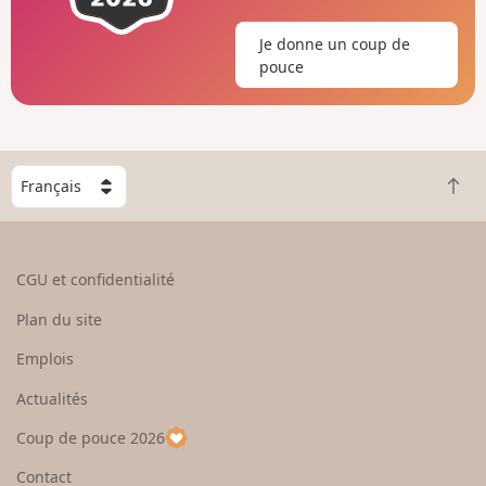
Je donne un coup de
pouce
C
R
h
e
o
t
i
o
s
CGU et confidentialité
u
i
r
s
Plan du site
e
s
n
e
Emplois
h
z
Actualités
a
u
u
n
Coup de pouce 2026
t
p
a
Contact