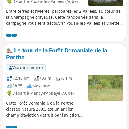
Départ à Pouan-les-Vallées (Aube)
Entre terres et rivières, parcourez les 2 Vallées, au cœur de
la Champagne crayeuse. Cette randonnée dans la
campagne vous fera découvrir Pouan-les-Vallées et Villette-
sur-Aube, communes proches de la ville d'Arcis-sur-
Aube.Vous apprécierez les nuances des ocres, des marrons
et des jaunes des terres cultivées et des verts des vaux
boisés et ombreux.
Le tour de la Forêt Domaniale de la
Perthe
Visorandonneur
12,10 km
+33 m
-34 m
3h 35
Moyenne
Départ à Plancy-l'Abbaye (Aube)
Cette Forêt Domaniale de la Perthe,
classée Natura 2000, est un ancien
champ d'aviation détruit par l'aviation
alliée vers fin 1944. N'étant plus que
ruine, ce lieu a été cédé au domaine.