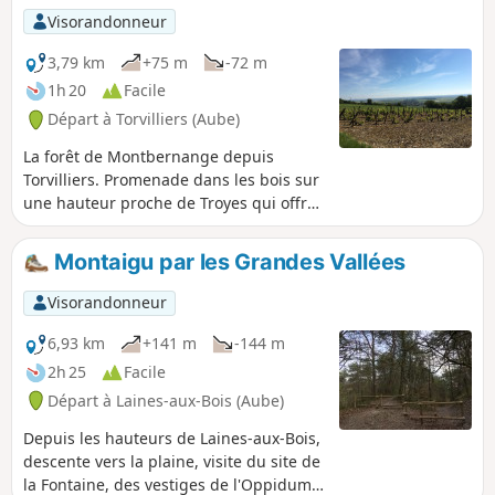
Visorandonneur
3,79 km
+75 m
-72 m
1h 20
Facile
Départ à Torvilliers (Aube)
La forêt de Montbernange depuis
Torvilliers. Promenade dans les bois sur
une hauteur proche de Troyes qui offre
une vue panoramique sur les plaines et
communes environnantes.
Montaigu par les Grandes Vallées
Visorandonneur
6,93 km
+141 m
-144 m
2h 25
Facile
Départ à Laines-aux-Bois (Aube)
Depuis les hauteurs de Laines-aux-Bois,
descente vers la plaine, visite du site de
la Fontaine, des vestiges de l'Oppidum