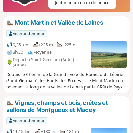
Je donne un coup de pouce
Mont Martin et Vallée de Laines
Visorandonneur
9,35 km
+225 m
-225 m
3h 20
Moyenne
Départ à Saint-Germain (Aube)
(Aube)
Depuis le Chemin de la Grande Voie du Hameau de Lépine
(Saint-Germain), les Hauts des Forges et le Mont Martin en
revenant le long de la vallée de Laines par le GR® de Pays
Plaines et Collines autour de Troyes.
Vignes, champs et bois, crêtes et
vallons de Montgueux et Macey
Visorandonneur
11,15 km
+180 m
-181 m