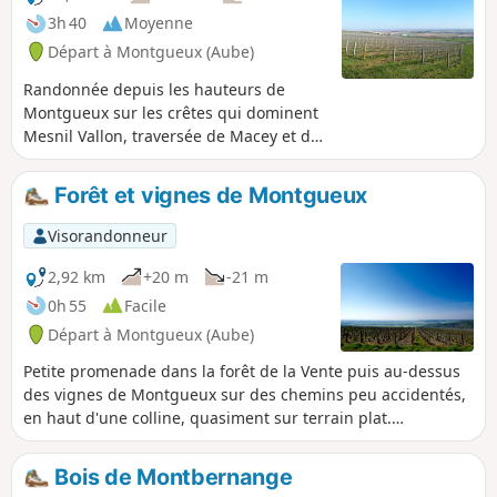
3h 40
Moyenne
Départ à Montgueux (Aube)
Randonnée depuis les hauteurs de
Montgueux sur les crêtes qui dominent
Mesnil Vallon, traversée de Macey et de
sa forêt domaniale avec retour en
longeant les vignes qui dominent la
Forêt et vignes de Montgueux
Grange au Rez avec vue plongeante sur
Troyes.
Visorandonneur
2,92 km
+20 m
-21 m
0h 55
Facile
Départ à Montgueux (Aube)
Petite promenade dans la forêt de la Vente puis au-dessus
des vignes de Montgueux sur des chemins peu accidentés,
en haut d'une colline, quasiment sur terrain plat.
Magnifiques vues sur Torvilliers, Troyes et Montgueux.
Bois de Montbernange