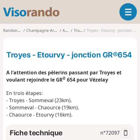
V
O
i
u
s
v
o
Randonnées
Champagne-Ardenne
Aube
Troyes
Troyes - Etourvy - jonction GR®654
r
r
i
a
r
n
Troyes - Etourvy - jonction GR®654
l
d
a
o
n
A l'attention des pèlerins passant par Troyes et
a
®
voulant rejoindre le GR
654 pour Vézelay
v
i
En trois étapes:
g
- Troyes - Sommeval (23km).
a
t
- Sommeval - Chaource (19km).
i
- Chaource - Etourvy (16km).
o
n
Fiche technique
n°
72097