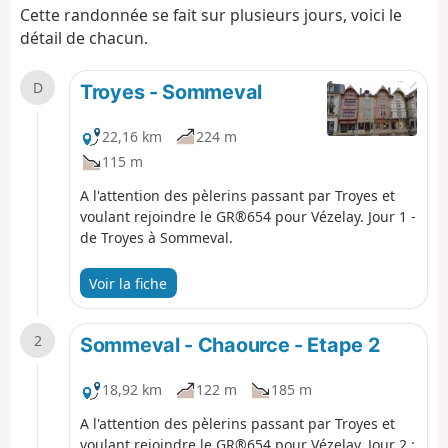
Cette randonnée se fait sur plusieurs jours, voici le
détail de chacun.
D
Troyes - Sommeval
22,16 km
224 m
115 m
A l'attention des pèlerins passant par Troyes et
voulant rejoindre le GR®654 pour Vézelay. Jour 1 -
de Troyes à Sommeval.
Voir la fiche
2
Sommeval - Chaource - Etape 2
18,92 km
122 m
185 m
A l'attention des pèlerins passant par Troyes et
voulant rejoindre le GR®654 pour Vézelay. Jour 2 :