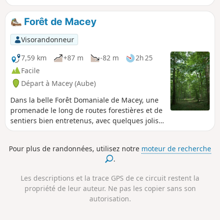
Gallo-Romain et des traces du Château
du site naturel de Montaigu avec retour
Forêt de Macey
par le Sentier des Moutons pour
terminer par la traversée du charmant
Visorandonneur
hameau Les Grandes Vallées. Un
itinéraire qui évite les sentiers les plus
7,59 km
+87 m
-82 m
2h 25
escarpés.
Facile
Départ à Macey (Aube)
Dans la belle Forêt Domaniale de Macey, une
promenade le long de routes forestières et de
sentiers bien entretenus, avec quelques jolis
points de vue.
Pour plus de randonnées, utilisez notre
moteur de recherche
.
Les descriptions et la trace GPS de ce circuit restent la
propriété de leur auteur. Ne pas les copier sans son
autorisation.