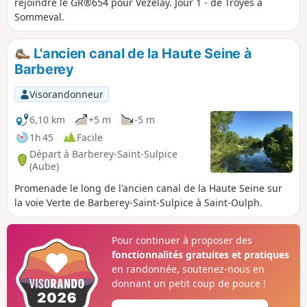
rejoindre le GR®654 pour Vézelay. Jour 1 - de Troyes à
Sommeval.
L'ancien canal de la Haute Seine à
Barberey
Visorandonneur
6,10 km
+5 m
-5 m
1h 45
Facile
Départ à Barberey-Saint-Sulpice
(Aube)
Promenade le long de l'ancien canal de la Haute Seine sur
la voie Verte de Barberey-Saint-Sulpice à Saint-Oulph.
Pour continuer à proposer des
fonctionnalités gratuites et pratiques
en randonnée, soutenez-nous en
donnant un petit coup de pouce !