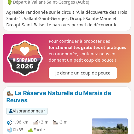
Départ à Vallant-Saint-Georges (Aube)
Agréable randonnée sur le circuit "À la découverte des Trois
Saints" : Vallant-Saint-Georges, Droupt-Sainte-Marie et
Droupt-Saint-Balse. Le parcours permet de découvrir le
riche patrimoine culturel, faunistique et floristique qui
compose cette zone. Circuit très plat le long du Canal de
Pour continuer à proposer des
Haute Seine, de la Seine et des étangs dont celui du Brun.
fonctionnalités gratuites et pratiques
en randonnée, soutenez-nous en
donnant un petit coup de pouce !
Je donne un coup de pouce
La Réserve Naturelle du Marais de
Reuves
Visorandonneur
1,96 km
+3 m
-3 m
0h 35
Facile