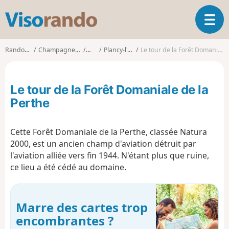
V
O
i
u
s
v
o
Randonnées
Champagne-Ardenne
Aube
Plancy-l'Abbaye
Le tour de la Forêt Domaniale de la Perthe
r
r
i
a
r
n
Le tour de la Forêt Domaniale de la
l
d
a
Perthe
o
n
a
Cette Forêt Domaniale de la Perthe, classée Natura
v
i
2000, est un ancien champ d'aviation détruit par
g
l'aviation alliée vers fin 1944. N'étant plus que ruine,
a
ce lieu a été cédé au domaine.
t
i
o
Marre des cartes trop
n
encombrantes ?