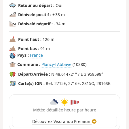
Retour au départ :
Oui
Dénivelé positif :
+ 33 m
Dénivelé négatif :
- 34 m
Point haut :
126 m
Point bas :
91 m
Pays :
France
Commune :
Plancy-l'Abbaye
(10380)
Départ/Arrivée :
N 48.614721° / E 3.958598°
Carte(s) IGN :
Ref. 2715E, 2716E, 2815O, 2816SB
Météo détaillée heure par heure
Découvrez Visorando Premium