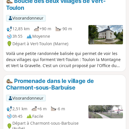
Boucle des deux villages de Vert-
Toulon
Visorandonneur
12,85 km
+90 m
-90 m
3h 55
Moyenne
Départ à Vert-Toulon (Marne)
Voilà une petite randonnée balisée qui permet de voir les
deux villages qui forment Vert-Toulon : Toulon la Montagne
et Vert la Gravelle. C'est un circuit proposé par l'Office du
Tourisme Épernay Pays du Champagne. Le parcours est très
varié : marais, vignes, champs et bois. Passage à côté du
Promenade dans le village de
Château privé de la Gravelle et de puits de pétrole. Très
Charmont-sous-Barbuise
belle aire de pique-nique au point de vue de Toulon-la-
Montagne, d'où on peut apercevoir sept clochers.
Visorandonneur
2,51 km
+6 m
-6 m
0h 45
Facile
Départ à Charmont-sous-Barbuise
(Aube)