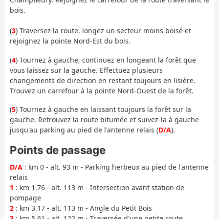
bois.
(
3
) Traversez la route, longez un secteur moins boisé et
rejoignez la pointe Nord-Est du bois.
(
4
) Tournez à gauche, continuez en longeant la forêt que
vous laissez sur la gauche. Effectuez plusieurs
changements de direction en restant toujours en lisière.
Trouvez un carrefour à la pointe Nord-Ouest de la forêt.
(
5
) Tournez à gauche en laissant toujours la forêt sur la
gauche. Retrouvez la route bitumée et suivez-la à gauche
jusqu'au parking au pied de l'antenne relais (
D/A
).
Points de passage
D/A
: km 0 - alt. 93 m - Parking herbeux au pied de l'antenne
relais
1
: km 1.76 - alt. 113 m - Intersection avant station de
pompage
2
: km 3.17 - alt. 113 m - Angle du Petit Bois
3
: km 5.61 - alt. 122 m - Traversée d'une petite route