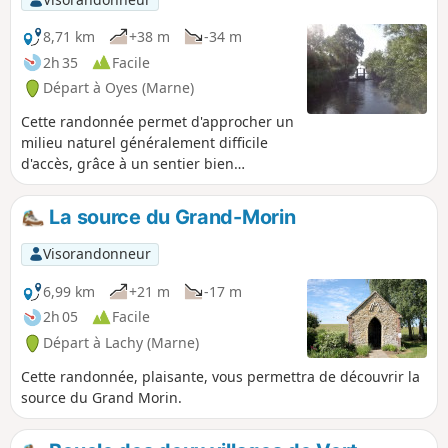
8,71 km
+38 m
-34 m
2h 35
Facile
Départ à Oyes (Marne)
Cette randonnée permet d'approcher un
milieu naturel généralement difficile
d'accès, grâce à un sentier bien
entretenu entre prairies humides et à
quelques beaux points de vue. Une
La source du Grand-Morin
randonnée "nature" où l'ancienne
Abbaye de Saint-Gond vient apporter
Visorandonneur
une touche de patrimoine.
6,99 km
+21 m
-17 m
2h 05
Facile
Départ à Lachy (Marne)
Cette randonnée, plaisante, vous permettra de découvrir la
source du Grand Morin.