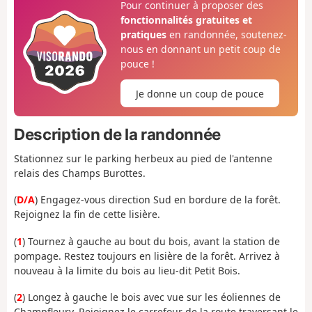
Pour continuer à proposer des
fonctionnalités gratuites et
pratiques
en randonnée, soutenez-
nous en donnant un petit coup de
pouce !
Je donne un coup de pouce
Description de la randonnée
Stationnez sur le parking herbeux au pied de l'antenne
relais des Champs Burottes.
(
D/A
) Engagez-vous direction Sud en bordure de la forêt.
Rejoignez la fin de cette lisière.
(
1
) Tournez à gauche au bout du bois, avant la station de
pompage. Restez toujours en lisière de la forêt. Arrivez à
nouveau à la limite du bois au lieu-dit Petit Bois.
(
2
) Longez à gauche le bois avec vue sur les éoliennes de
Champfleury. Rejoignez le carrefour de la route traversant le