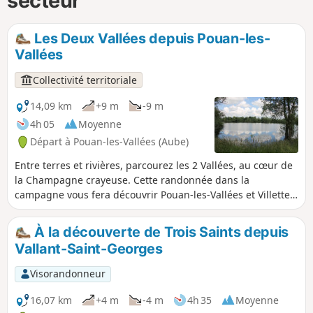
secteur
Les Deux Vallées depuis Pouan-les-
Vallées
Collectivité territoriale
14,09 km
+9 m
-9 m
4h 05
Moyenne
Départ à Pouan-les-Vallées (Aube)
Entre terres et rivières, parcourez les 2 Vallées, au cœur de
la Champagne crayeuse. Cette randonnée dans la
campagne vous fera découvrir Pouan-les-Vallées et Villette-
sur-Aube, communes proches de la ville d'Arcis-sur-
Aube.Vous apprécierez les nuances des ocres, des marrons
À la découverte de Trois Saints depuis
et des jaunes des terres cultivées et des verts des vaux
Vallant-Saint-Georges
boisés et ombreux.
Visorandonneur
16,07 km
+4 m
-4 m
4h 35
Moyenne