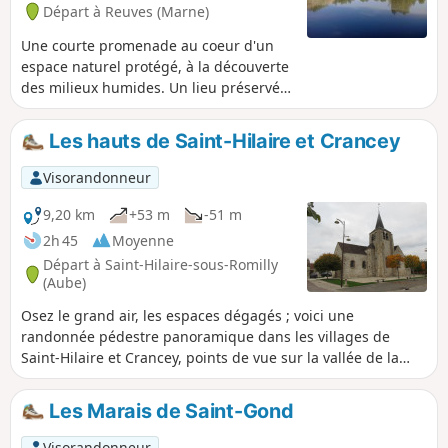
Départ à Reuves (Marne)
Une courte promenade au coeur d'un
espace naturel protégé, à la découverte
des milieux humides. Un lieu préservé,
riche en biodiversité, à découvrir au
printemps ou en été.
Les hauts de Saint-Hilaire et Crancey
Visorandonneur
9,20 km
+53 m
-51 m
2h 45
Moyenne
Départ à Saint-Hilaire-sous-Romilly
(Aube)
Osez le grand air, les espaces dégagés ; voici une
randonnée pédestre panoramique dans les villages de
Saint-Hilaire et Crancey, points de vue sur la vallée de la
Seine, les coteaux Champenois et la plaine céréalière est
direction de Troyes.
Les Marais de Saint-Gond
Visorandonneur