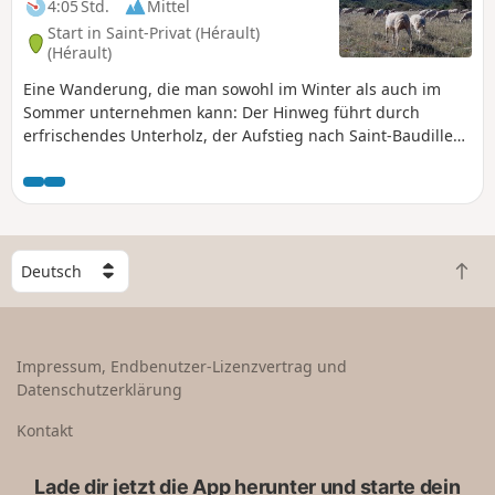
4:05 Std.
Mittel
Start in Saint-Privat (Hérault)
(Hérault)
Eine Wanderung, die man sowohl im Winter als auch im
Sommer unternehmen kann: Der Hinweg führt durch
erfrischendes Unterholz, der Aufstieg nach Saint-Baudille
verläuft offen, bietet aber 3D-Ausblicke von einem der
höchsten Punkte des Départements aus.
W
Z
ä
u
h
r
l
ü
e
Impressum, Endbenutzer-Lizenzvertrag und
c
e
Datenschutzerklärung
k
i
n
n
Kontakt
a
L
c
a
Lade dir jetzt die App herunter und starte dein
h
n