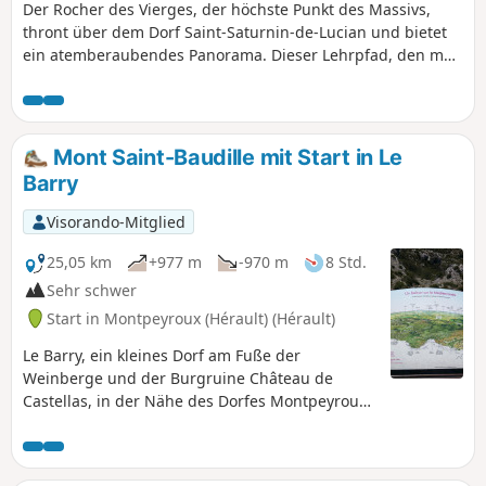
Der Rocher des Vierges, der höchste Punkt des Massivs,
thront über dem Dorf Saint-Saturnin-de-Lucian und bietet
ein atemberaubendes Panorama. Dieser Lehrpfad, den man
mit der Familie oder mit Freunden erkunden kann,
ermöglicht es, diesen einzigartigen Ort aus geologischer,
historischer und kultureller Sicht zu erleben.
Mont Saint-Baudille mit Start in Le
Barry
Visorando-Mitglied
25,05 km
+977 m
-970 m
8 Std.
Sehr schwer
Start in Montpeyroux (Hérault) (Hérault)
Le Barry, ein kleines Dorf am Fuße der
Weinberge und der Burgruine Château de
Castellas, in der Nähe des Dorfes Montpeyroux,
bietet Zugang zu den Wanderwegen und führt
durch angestammtes Land, Weinberge und die
Schafweide La Font du Griffe, um denGR® 74 in