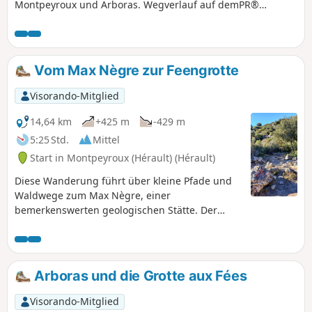
Montpeyroux und Arboras. Wegverlauf auf demPR®
Montpeyroux-Arboras und demGR®653(Jakobsweg „Voie
d'Arles“). Zwei kleine Rundwege um Arboras können
umgangen werden, wodurch sich die Rundwanderung um
etwa 3 km verkürzt.
Vom Max Nègre zur Feengrotte
Visorando-Mitglied
14,64 km
+425 m
-429 m
5:25 Std.
Mittel
Start in Montpeyroux (Hérault) (Hérault)
Diese Wanderung führt über kleine Pfade und
Waldwege zum Max Nègre, einer
bemerkenswerten geologischen Stätte. Der
Rückweg führt durch das wilde Joncas-Tal, in
dem sich die Feengrotte befindet: Mit einer
guten Taschenlampe kann man den Eingang
auf etwa dreißig Metern Länge besichtigen
Arboras und die Grotte aux Fées
(Stalaktiten und Vorhänge).Diese Tour sollte bei
großer Hitze vermieden werden.
Visorando-Mitglied