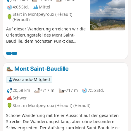
jedoch sind der PR® des Fenestrettes sowie der Weg von
4:05 Std.
Mittel
Arles (GR®653) betroffen. Bitte informieren Sie sich beim
Start in Montpeyroux (Hérault)
Tourismusbüro Saint-Guilhem – Vallée de l’Hérault über die
(Hérault)
Begehbarkeit der Route.
Auf dieser Wanderung erreichen wir die
Orientierungstafel des Mont Saint-
Baudille, dem höchsten Punkt des
südlichen Larzac (848 m), und genießen
einen atemberaubenden Blick auf eines
der schönsten Panoramen des
mediterranen Languedoc.
Mont Saint-Baudille
Visorando-Mitglied
20,58 km
+717 m
-717 m
7:55 Std.
Schwer
Start in Montpeyroux (Hérault) (Hérault)
Schöne Wanderung mit freier Aussicht auf der gesamten
Strecke. Die Wanderung ist lang, aber ohne besondere
Schwierigkeiten. Der Aufstieg zum Mont Saint-Baudille ist