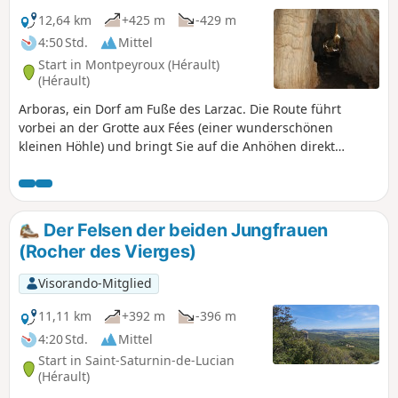
12,64 km
+425 m
-429 m
4:50 Std.
Mittel
Start in Montpeyroux (Hérault)
(Hérault)
Arboras, ein Dorf am Fuße des Larzac. Die Route führt
vorbei an der Grotte aux Fées (einer wunderschönen
kleinen Höhle) und bringt Sie auf die Anhöhen direkt
unterhalb des Mont Saint-Baudille.
Der Felsen der beiden Jungfrauen
(Rocher des Vierges)
Visorando-Mitglied
11,11 km
+392 m
-396 m
4:20 Std.
Mittel
Start in Saint-Saturnin-de-Lucian
(Hérault)