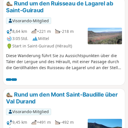
mehrere Schwierigkeiten auf:- fehlende Markierungen auf
Rund um den Ruisseau de Lagarel ab
dem größten Teil der Strecke, aber sehr ausgeprägte, gut
Saint-Guiraud
erkennbare und oft begrenzte Wege. -starker
Höhenunterschied zwischen den Punkten „La cascade du
Visorando-Mitglied
Diable“ und „La Roque Courbe“- rutschige Steilhänge beim
Abstieg vom Kalksteinhaldenhügel und im Couloir de Ruffes
8,64 km
+221 m
-218 m
(beim Abstieg schwieriger, die Runde sollte in der
3:05 Std.
Mittel
vorgeschlagenen Reihenfolge absolviert werden).
Start in Saint-Guiraud (Hérault)
Diese Wanderung führt Sie zu Aussichtspunkten über die
Täler der Lergue und des Hérault, mit einer Passage durch
die Geröllhalden des Ruisseau de Lagarel und an der Stelle
eines ehemaligen Kalkofens vorbei. Bringen Sie eine
Taschenlampe für die Durchquerung eines Tunnels und
eine Karte mit, da die Strecke nicht markiert ist. Die GPX-
Route wird ebenfalls sehr nützlich sein.
Rund um den Mont Saint-Baudille über
Val Durand
Visorando-Mitglied
9,45 km
+491 m
-492 m