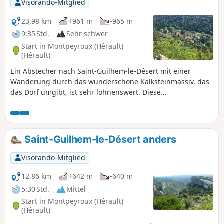
Visorando-Mitglied
zu wiederholen. Sie erstreckt sich über eine
ganz besondere geologische Formation, die
23,98 km
+961 m
-965 m
als „Ruffe“ bezeichnet wird (ein Begriff, der
9:35 Std.
Sehr schwer
im Hérault verwendet wird, um die aus
Start in Montpeyroux (Hérault)
Peliten gebildeten roten Böden zu
(Hérault)
bezeichnen). Die Wanderung ist eine Hin-
Ein Abstecher nach Saint-Guilhem-le-Désert mit einer
und Rückwanderung und weist keine
Wanderung durch das wunderschöne Kalksteinmassiv, das
besonderen Schwierigkeiten auf.
das Dorf umgibt, ist sehr lohnenswert. Diese
Rundwanderung mit abwechslungsreicher Landschaft
ermöglicht es, die schönsten Orte der Gegend zu sehen,
ohne sich in die Menschenmassen zu mischen, die im
Massiv wandern.
Saint-Guilhem-le-Désert anders
Visorando-Mitglied
12,86 km
+642 m
-640 m
5:30 Std.
Mittel
Start in Montpeyroux (Hérault)
(Hérault)