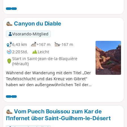
sehr sanft und die Aussicht ist die Mühe wert.
Canyon du Diable
Visorando-Mitglied
6,43 km
+167 m
-167 m
2:20 Std.
Leicht
Start in Saint-Jean-de-la-Blaquière
(Hérault)
Während der Wanderung mit dem Titel „Der
Teufelsschlucht und das Kreuz von Gibret“
haben wir den außergewöhnlichen Teil der
Schlucht entdeckt. Die heute beschriebene
Wanderung, die einen enormen
Landschaftskontrast bietet, betrifft nur den
Schluchtabschnitt. Es handelt sich um eine
Vom Puech Bouissou zum Kar de
außergewöhnliche geologische Stätte, die
l'Infernet über Saint-Guilhem-le-Désert
wir unseren Freunden zeigen wollten, ohne
die zuvor unternommene lange Wanderung