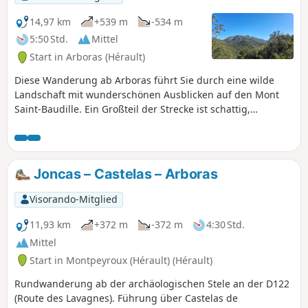
14,97 km
+539 m
-534 m
5:50 Std.
Mittel
Start in Arboras (Hérault)
Diese Wanderung ab Arboras führt Sie durch eine wilde
Landschaft mit wunderschönen Ausblicken auf den Mont
Saint-Baudille. Ein Großteil der Strecke ist schattig,
entweder im Unterholz oder im wunderschönen Wald von
Parlatges, sodass Sie diese Wanderung auch bei
Sonnenschein unternehmen können. Die vorgeschlagenen
Wege sind leicht (sanfte Steigung und sehr wenige Steine),
Joncas – Castelas – Arboras
aber da sie nicht markiert sind, muss man sich gut
orientieren können.
Visorando-Mitglied
11,93 km
+372 m
-372 m
4:30 Std.
Mittel
Start in Montpeyroux (Hérault) (Hérault)
Rundwanderung ab der archäologischen Stele an der D122
(Route des Lavagnes). Führung über Castelas de