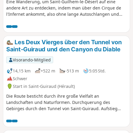
Eine Wanderung, um Saint-Guilhem-le-Désert auf eine
andere Art zu entdecken, indem man über den Cirque de
l'Infernet ankommt, also ohne lange Autoschlangen und
ohne Warteschlange am Parkplatz... Nach einem Brand am
5. April 2023 auf den Anhöhen von Saint-Guilhem-le-Désert
und Saint-Jean-de-Fos ist die Route weiterhin begehbar,
jedoch sind der PR® des Fenestrettes und die Via d'Arles
Les Deux Vierges über den Tunnel von
(GR®653) betroffen. Bitte informieren Sie sich bei der
Saint-Guiraud und den Canyon du Diable
Touristeninformation Saint-Guilhem – Vallée de l'Hérault
über die Befahrbarkeit der Strecke.
Visorando-Mitglied
14,15 km
+522 m
-513 m
5:05 Std.
Schwer
Start in Saint-Guiraud (Hérault)
Die Route besticht durch ihre große Vielfalt an
Landschaften und Naturformen. Durchquerung des
Gebirges durch den Tunnel von Saint-Guiraud. Aufstieg
entlang des Ruisseau de Lagarel und des Canyon du
Diable.Besteigung der Deux Vierges.Panoramablicke und
Rückweg über den Weg „Piste des Yeuses“.Die Strecke weist