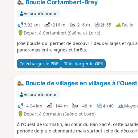
Boucle Cortambert-Bray
Visorandonneur
7,92 km
+216 m
-216 m
2h 55
Facile
Départ à Cortambert (Saône-et-Loire)
Jolie boucle qui permet de découvrir deux villages et qui 
panoramas entre vignes et forêts.
Télécharger le PDF
Télécharger le GPX
Boucle de villages en villages à l'Oues
Visorandonneur
14,94 km
+144 m
-148 m
4h 40
Moyen
Départ à Cormatin (Saône-et-Loire)
À l'Ouest de Cormatin, au cœur du Ban Sacré, cette balade 
période de pluie abondante mais surtout celle de découvri