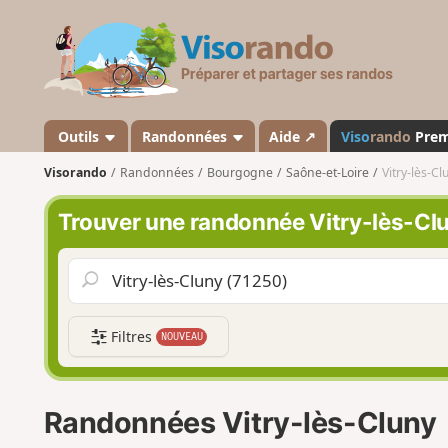
V
i
s
o
r
a
Outils
Randonnées
Aide ↗
Viso
rando
Pre
n
Visorando
Randonnées
Bourgogne
Saône-et-Loire
Vitry-lès-Cl
d
o
Trouver une randonnée Vitry-lès-Cl
Filtres
NOUVEAU
Randonnées Vitry-lès-Cluny