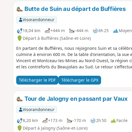
Butte de Suin au départ de Buffières
Visorandonneur
18,04 km
+444 m
-444 m
6h 25
Moyen
Départ à Buffières (Saône-et-Loire)
En partant de Buffières, nous rejoignons Suin et sa célèb
culmine à environ 600 m. De la table d'orientation, la vue e
Vincent et Montceau-les-Mines au Nord-Ouest, la région cha
et les contreforts du Beaujolais au Sud. Le retour s'effectu
Télécharger le PDF
Télécharger le GPX
Tour de Jalogny en passant par Vaux
Visorandonneur
8,20 km
+173 m
-170 m
2h 50
Facile
Départ à Jalogny (Saône-et-Loire)