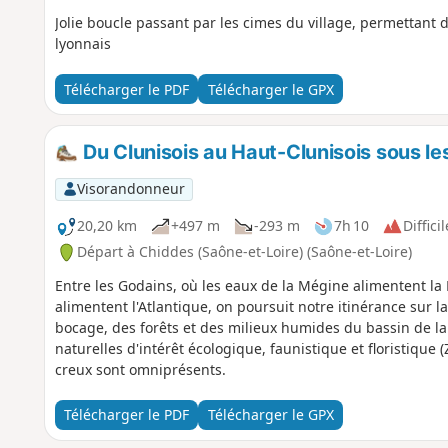
Jolie boucle passant par les cimes du village, permettant 
lyonnais
Télécharger le PDF
Télécharger le GPX
Du Clunisois au Haut-Clunisois sous le
Visorandonneur
20,20 km
+497 m
-293 m
7h 10
Difficil
Départ à Chiddes (Saône-et-Loire) (Saône-et-Loire)
Entre les Godains, où les eaux de la Mégine alimentent la 
alimentent l'Atlantique, on poursuit notre itinérance sur 
bocage, des forêts et des milieux humides du bassin de la
naturelles d'intérêt écologique, faunistique et floristique
creux sont omniprésents.
Télécharger le PDF
Télécharger le GPX