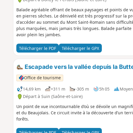
Balade agréable offrant de beaux paysages et points de vu
en pierres sèches. Le dénivelé est très progressif sur la p
d'accéder au sommet du Mont Saint-Romain sans difficulté p
plus marquées, mais jamais très longues. Balade parfaite p
avoir plein les jambes.
Télécharger le PDF
Télécharger le GPX
Escapade vers la vallée depuis la Butt
Office de tourisme
14,69 km
+311 m
-305 m
5h 05
Moyen
Départ à Suin (Saône-et-Loire)
Un point de vue incontournable d’où se dévoile un magni
et du Beaujolais. Ce circuit invite à la découverte d’un terr
forêts.
Télécharger le PDF
Télécharger le GPX