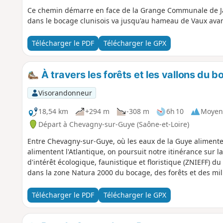
Ce chemin démarre en face de la Grange Communale de Jal
dans le bocage clunisois va jusqu'au hameau de Vaux avant
Télécharger le PDF
Télécharger le GPX
À travers les forêts et les vallons du b
Visorandonneur
18,54 km
+294 m
-308 m
6h 10
Moyen
Départ à Chevagny-sur-Guye (Saône-et-Loire)
Entre Chevagny-sur-Guye, où les eaux de la Guye alimenten
alimentent l'Atlantique, on poursuit notre itinérance sur l
d'intérêt écologique, faunistique et floristique (ZNIEFF) du
dans la zone Natura 2000 du bocage, des forêts et des mil
Télécharger le PDF
Télécharger le GPX