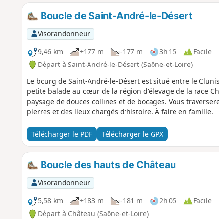
Boucle de Saint-André-le-Désert
Visorandonneur
9,46 km
+177 m
-177 m
3h 15
Facile
Départ à Saint-André-le-Désert (Saône-et-Loire)
Le bourg de Saint-André-le-Désert est situé entre le Clunis
petite balade au cœur de la région d'élevage de la race C
paysage de douces collines et de bocages. Vous traverse
pierres et des lieux chargés d'histoire. À faire en famille.
Télécharger le PDF
Télécharger le GPX
Boucle des hauts de Château
Visorandonneur
5,58 km
+183 m
-181 m
2h 05
Facile
Départ à Château (Saône-et-Loire)