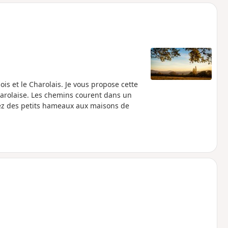
o
a
i
m
p
ois et le Charolais. Je vous propose cette
harolaise. Les chemins courent dans un
rez des petits hameaux aux maisons de