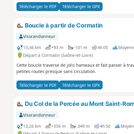
Télécharger le PDF
Télécharger le GPX
Boucle à partir de Cormatin
Visorandonneur
13,36 km
+93 m
-101 m
4h 05
Moyenn
Départ à Cormatin (Saône-et-Loire)
Cette boucle traverse de jolis hameaux et fait passer à tr
petites routes presque sans circulation.
Télécharger le PDF
Télécharger le GPX
Du Col de la Percée au Mont Saint-Ro
Visorandonneur
13,26 km
+356 m
-349 m
4h 50
Moyen
Départ à Donzy-le-Pertuis (Saône-et-Loire)