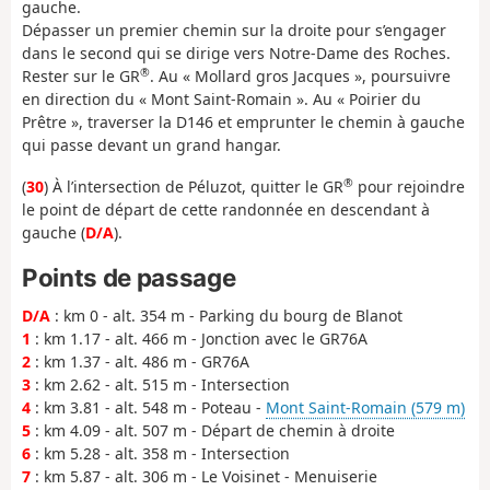
gauche.
Dépasser un premier chemin sur la droite pour s’engager
dans le second qui se dirige vers Notre-Dame des Roches.
®
Rester sur le GR
. Au « Mollard gros Jacques », poursuivre
en direction du « Mont Saint-Romain ». Au « Poirier du
Prêtre », traverser la D146 et emprunter le chemin à gauche
qui passe devant un grand hangar.
®
(
30
) À l’intersection de Péluzot, quitter le GR
pour rejoindre
le point de départ de cette randonnée en descendant à
gauche (
D/A
).
Points de passage
D/A
: km 0 - alt. 354 m - Parking du bourg de Blanot
1
: km 1.17 - alt. 466 m - Jonction avec le GR76A
2
: km 1.37 - alt. 486 m - GR76A
3
: km 2.62 - alt. 515 m - Intersection
4
: km 3.81 - alt. 548 m - Poteau -
Mont Saint-Romain (579 m)
5
: km 4.09 - alt. 507 m - Départ de chemin à droite
6
: km 5.28 - alt. 358 m - Intersection
7
: km 5.87 - alt. 306 m - Le Voisinet - Menuiserie