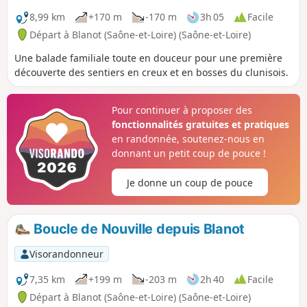
8,99 km
+170 m
-170 m
3h 05
Facile
Départ à Blanot (Saône-et-Loire) (Saône-et-Loire)
Une balade familiale toute en douceur pour une première
découverte des sentiers en creux et en bosses du clunisois.
Pour continuer à proposer des
fonctionnalités gratuites et pratiques
en randonnée, soutenez-nous en
donnant un petit coup de pouce !
Je donne un coup de pouce
Boucle de Nouville depuis Blanot
Visorandonneur
7,35 km
+199 m
-203 m
2h 40
Facile
Départ à Blanot (Saône-et-Loire) (Saône-et-Loire)