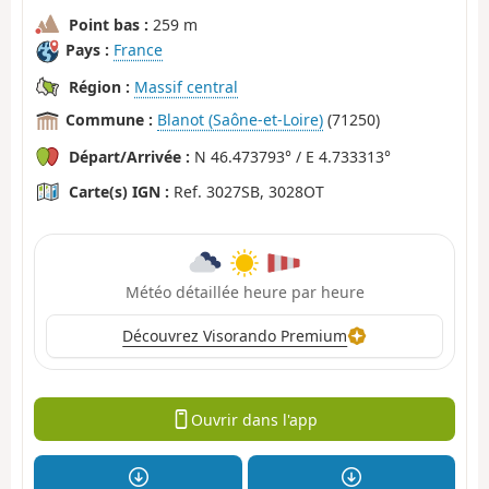
Point bas :
259 m
Pays :
France
Région :
Massif central
Commune :
Blanot (Saône-et-Loire)
(71250)
Départ/Arrivée :
N 46.473793° / E 4.733313°
Carte(s) IGN :
Ref. 3027SB, 3028OT
Météo détaillée heure par heure
Découvrez Visorando Premium
Ouvrir dans l'app