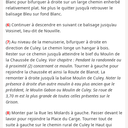
Blanc pour bifurquer à droite sur un large chemin enherbé
relativement plat. Ne plus le quitter jusqu’à retrouver le
balisage Bleu sur fond Blanc.
(
6
) Continuer à descendre en suivant ce balisage jusqu’au
Voisinet, lieu-dit de Nouville.
(
7
) Au niveau de la menuiserie, bifurquer à droite en
direction de Culey. Le chemin longe un hangar à bois.
Rester sur ce chemin jusqu’à atteindre le bief du Moulin de
la Chaussée de Culey.
Voir chapitre : Pendant la randonnée ou
à proximité (2) concernant ce moulin
. Tourner à gauche pour
rejoindre la chaussée et ainsi la Route de Blanot. La
remonter à droite jusqu’à la balise Moulin de Culey.
Noter la
présence à droite d’un autre moulin à eau plus ancien que le
précédent, le Moulin Gabon ou Moulin de Culey. Sa roue de
3,70 m est la plus grande de toutes celles présentes sur le
Grison
.
(
8
) Monter par la Rue les Molards à gauche. Passer devant le
lavoir pour rejoindre la Place du Carge. Tourner tout de
suite à gauche sur le chemin rural de Culey le Haut qui