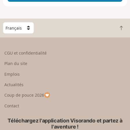
e
e
n
g
C
r
R
h
a
e
o
n
t
i
d
o
s
CGU et confidentialité
u
i
r
s
Plan du site
e
s
n
e
Emplois
h
z
Actualités
a
u
u
n
Coup de pouce 2026
t
p
a
Contact
y
s
Téléchargez l'application Visorando et partez à
l'aventure !