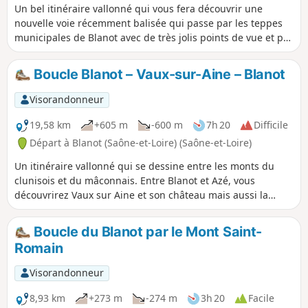
Un bel itinéraire vallonné qui vous fera découvrir une
nouvelle voie récemment balisée qui passe par les teppes
municipales de Blanot avec de très jolis points de vue et par
la combe du Nivernais. Il se prolonge le long du Grison avec
ses anciens moulins avant de remonter sur Culey et de
Boucle Blanot – Vaux-sur-Aine – Blanot
rejoindre l'ombre des bois sur le chemin faitral qui vous
laissera apercevoir par endroit la vallée de la Grosne.
Visorandonneur
19,58 km
+605 m
-600 m
7h 20
Difficile
Départ à Blanot (Saône-et-Loire) (Saône-et-Loire)
Un itinéraire vallonné qui se dessine entre les monts du
clunisois et du mâconnais. Entre Blanot et Azé, vous
découvrirez Vaux sur Aine et son château mais aussi la
Bouzolle avec sa tour étonnante, prisée par Sacha
Guitry.Dans tous les cas, c'est un parcours un peu sportif et
Boucle du Blanot par le Mont Saint-
qui demande un peu de résistance et un esprit aventureux.
Romain
Il ne se donne pas mais il offre ses récompenses.
Visorandonneur
8,93 km
+273 m
-274 m
3h 20
Facile