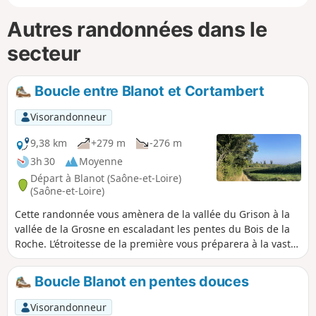
Autres randonnées dans le
secteur
Boucle entre Blanot et Cortambert
Visorandonneur
9,38 km
+279 m
-276 m
3h 30
Moyenne
Départ à Blanot (Saône-et-Loire)
(Saône-et-Loire)
Cette randonnée vous amènera de la vallée du Grison à la
vallée de la Grosne en escaladant les pentes du Bois de la
Roche. L’étroitesse de la première vous préparera à la vaste
étendue de la seconde. L’histoire accompagnera chacun de
vos pas, doyenné et châteaux ornant chacune de leurs
Boucle Blanot en pentes douces
pentes.
Visorandonneur