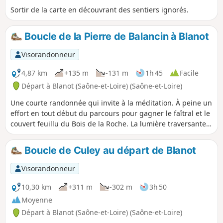
Sortir de la carte en découvrant des sentiers ignorés.
Boucle de la Pierre de Balancin à Blanot
Visorandonneur
4,87 km
+135 m
-131 m
1h 45
Facile
Départ à Blanot (Saône-et-Loire) (Saône-et-Loire)
Une courte randonnée qui invite à la méditation. À peine un
effort en tout début du parcours pour gagner le faîtral et le
couvert feuillu du Bois de la Roche. La lumière traversante
distrait bientôt le promeneur, la palette des couleurs
s’intensifie tout comme les senteurs alentours. Des
Boucle de Culey au départ de Blanot
paysages de vignes et de bocages s’entremêlent. Le retour
par la Musette est un lent réveil des sens et un retour en
Visorandonneur
douceur à l’instant présent.
10,30 km
+311 m
-302 m
3h 50
Moyenne
Départ à Blanot (Saône-et-Loire) (Saône-et-Loire)