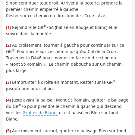
Sinon continuer tout droit. Arriver à la poterie, prendre le
premier chemin empierré à gauche.
Rester sur ce chemin en direction de : Crue - Azé.
®
(
1
) Rejoindre le GR
76A (balisé en Rouge et Blanc) et le
suivre dans la montée.
(
2
) Au croisement, tourner à gauche pour continuer sur ce
®
GR
. Poursuivre sur ce chemin jusqu’au Col de la Croix.
Traverser la D446 pour monter en face en direction du
« Mont St-Romain ».. Le chemin débouche sur un chemin
plus large.
®
(
3
) L’emprunter à droite en montant. Rester sur le GR
jusqu’à une bifurcation.
(
4
) Juste avant la balise : Mont-St-Romain, quitter le balisage
®
du GR
76 pour prendre le chemin à gauche qui descend
vers les
Grottes de Blanot
et est balisé en Bleu sur fond
Blanc.
(
5
) Au croisement suivant, quitter ce balisage Bleu sur fond