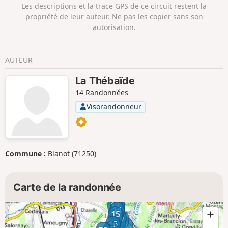
Les descriptions et la trace GPS de ce circuit restent la
propriété de leur auteur. Ne pas les copier sans son
autorisation.
AUTEUR
La Thébaïde
14 Randonnées
Visorandonneur
Commune :
Blanot (71250)
Carte de la randonnée
13
12
11
14
15
10
9
16
8