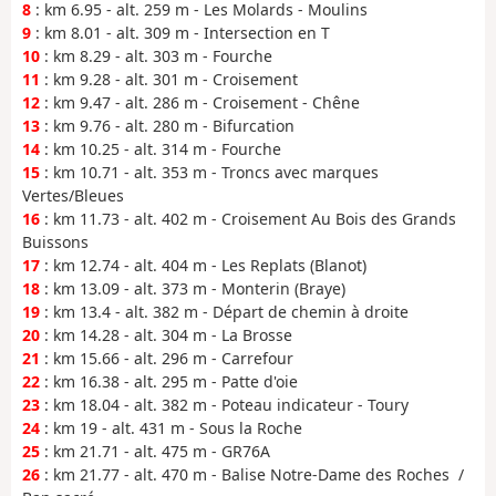
8
: km 6.95 - alt. 259 m - Les Molards - Moulins
9
: km 8.01 - alt. 309 m - Intersection en T
10
: km 8.29 - alt. 303 m - Fourche
11
: km 9.28 - alt. 301 m - Croisement
12
: km 9.47 - alt. 286 m - Croisement - Chêne
13
: km 9.76 - alt. 280 m - Bifurcation
14
: km 10.25 - alt. 314 m - Fourche
15
: km 10.71 - alt. 353 m - Troncs avec marques
Vertes/Bleues
16
: km 11.73 - alt. 402 m - Croisement Au Bois des Grands
Buissons
17
: km 12.74 - alt. 404 m - Les Replats (Blanot)
18
: km 13.09 - alt. 373 m - Monterin (Braye)
19
: km 13.4 - alt. 382 m - Départ de chemin à droite
20
: km 14.28 - alt. 304 m - La Brosse
21
: km 15.66 - alt. 296 m - Carrefour
22
: km 16.38 - alt. 295 m - Patte d'oie
23
: km 18.04 - alt. 382 m - Poteau indicateur - Toury
24
: km 19 - alt. 431 m - Sous la Roche
25
: km 21.71 - alt. 475 m - GR76A
26
: km 21.77 - alt. 470 m - Balise Notre-Dame des Roches /