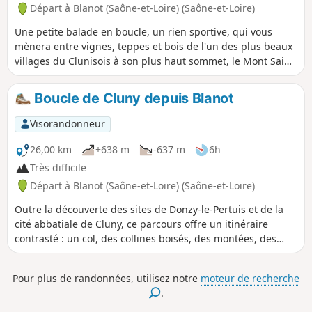
Départ à Blanot (Saône-et-Loire) (Saône-et-Loire)
Une petite balade en boucle, un rien sportive, qui vous
mènera entre vignes, teppes et bois de l'un des plus beaux
villages du Clunisois à son plus haut sommet, le Mont Saint-
Romain au-dessus duquel on peut apercevoir certains jours
les voiles de parapentistes.
Boucle de Cluny depuis Blanot
Visorandonneur
26,00 km
+638 m
-637 m
6h
Très difficile
Départ à Blanot (Saône-et-Loire) (Saône-et-Loire)
Outre la découverte des sites de Donzy-le-Pertuis et de la
cité abbatiale de Cluny, ce parcours offre un itinéraire
contrasté : un col, des collines boisés, des montées, des
descentes et par là des points de vue très diversifiés où le
passé se laisse encore à voir notamment au mémorial de la
Pour plus de randonnées, utilisez notre
moteur de recherche
Croix Montmain ou à la Fontaine des Croix.
.