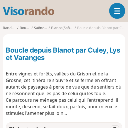
V
O
i
u
s
v
o
Randonnées
Bourgogne
Saône-et-Loire
Blanot (Saône-et-Loire)
Boucle depuis Blanot par Culey, Lys et Varanges
r
r
i
a
r
n
Boucle depuis Blanot par Culey, Lys
l
d
a
et Varanges
o
n
a
Entre vignes et forêts, vallées du Grison et de la
v
i
Grosne, cet itinéraire s'ouvre et se ferme en offrant
g
autant de paysages à perte de vue que de sentiers où
a
ne résonnent que les pas de celui qui les foule.
t
Ce parcours ne ménage pas celui qui l'entreprend, il
i
monte, descend, se fait doux, parfois, pour mieux le
o
stimuler, l'amener plus loin...
n