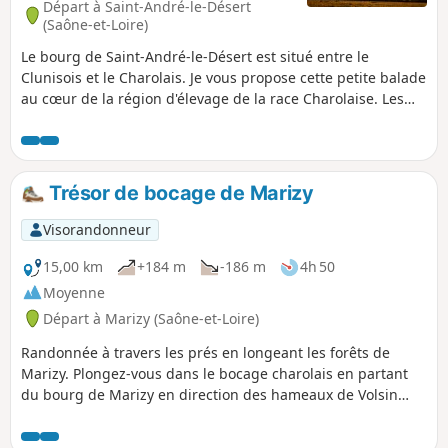
Départ à Saint-André-le-Désert
(Saône-et-Loire)
Le bourg de Saint-André-le-Désert est situé entre le
Clunisois et le Charolais. Je vous propose cette petite balade
au cœur de la région d'élevage de la race Charolaise. Les
chemins courent dans un paysage de douces collines et de
bocages. Vous traverserez des petits hameaux aux maisons
de pierres et des lieux chargés d'histoire. À faire en famille.
Trésor de bocage de Marizy
Visorandonneur
15,00 km
+184 m
-186 m
4h 50
Moyenne
Départ à Marizy (Saône-et-Loire)
Randonnée à travers les prés en longeant les forêts de
Marizy. Plongez-vous dans le bocage charolais en partant
du bourg de Marizy en direction des hameaux de Volsin
puis des Tatins, de la Raie d'Andrée, de Forge puis des
Apports. Promenez-vous dans les chemins creux loin des