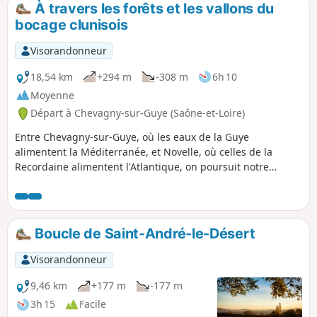
À travers les forêts et les vallons du
p
bocage clunisois
Visorandonneur
18,54 km
+294 m
-308 m
6h 10
Moyenne
Départ à Chevagny-sur-Guye (Saône-et-Loire)
Entre Chevagny-sur-Guye, où les eaux de la Guye
alimentent la Méditerranée, et Novelle, où celles de la
Recordaine alimentent l'Atlantique, on poursuit notre
itinérance sur la ligne de partage des eaux. On traverse la
zone naturelle d'intérêt écologique, faunistique et
floristique (ZNIEFF) du bocage de Sailly, puis on entre dans
celle du Bas-Clunisois et dans la zone Natura 2000 du
Boucle de Saint-André-le-Désert
bocage, des forêts et des milieux humides du bassin de la
Grosne et du Clunisois.
Visorandonneur
9,46 km
+177 m
-177 m
3h 15
Facile