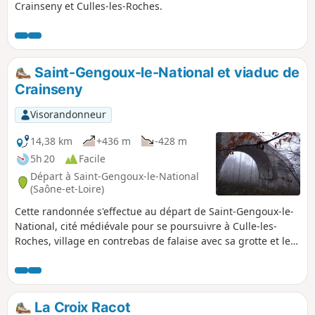
Crainseny et Culles-les-Roches.
Saint-Gengoux-le-National et viaduc de
Crainseny
Visorandonneur
14,38 km
+436 m
-428 m
5h 20
Facile
Départ à Saint-Gengoux-le-National
(Saône-et-Loire)
Cette randonnée s'effectue au départ de Saint-Gengoux-le-
National, cité médiévale pour se poursuivre à Culle-les-
Roches, village en contrebas de falaise avec sa grotte et le
retour par un viaduc perdu dans la forêt.
La Croix Racot