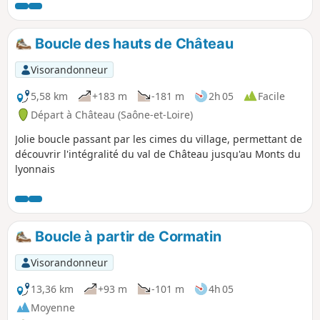
Vincent et Montceau-les-Mines au Nord-Ouest, la région
chalonnaise au Nord-Est, le Clunysois à l’Est, le Mont Saint-
Cyr et les contreforts du Beaujolais au Sud. Le retour
Boucle des hauts de Château
s'effectue via Sivignon.
Visorandonneur
5,58 km
+183 m
-181 m
2h 05
Facile
Départ à Château (Saône-et-Loire)
Jolie boucle passant par les cimes du village, permettant de
découvrir l'intégralité du val de Château jusqu'au Monts du
lyonnais
Boucle à partir de Cormatin
Visorandonneur
13,36 km
+93 m
-101 m
4h 05
Moyenne