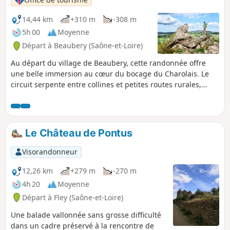
14,44 km
+310 m
-308 m
5h 00
Moyenne
Départ à Beaubery (Saône-et-Loire)
Au départ du village de Beaubery, cette randonnée offre
une belle immersion au cœur du bocage du Charolais. Le
circuit serpente entre collines et petites routes rurales,
dévoilant de larges panoramas.
Le Château de Pontus
Visorandonneur
12,26 km
+279 m
-270 m
4h 20
Moyenne
Départ à Fley (Saône-et-Loire)
Une balade vallonnée sans grosse difficulté
dans un cadre préservé à la rencontre de