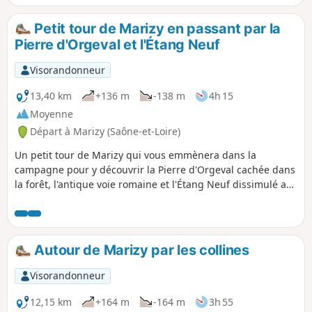
routes goudronnées et immergez-vous dans le bocage
charolais.
Petit tour de Marizy en passant par la
Pierre d'Orgeval et l'Étang Neuf
Visorandonneur
13,40 km
+136 m
-138 m
4h 15
Moyenne
Départ à Marizy (Saône-et-Loire)
Un petit tour de Marizy qui vous emmènera dans la
campagne pour y découvrir la Pierre d'Orgeval cachée dans
la forêt, l'antique voie romaine et l'Étang Neuf dissimulé au
milieu du Bois de Montchappa.
Autour de Marizy par les collines
Visorandonneur
12,15 km
+164 m
-164 m
3h 55