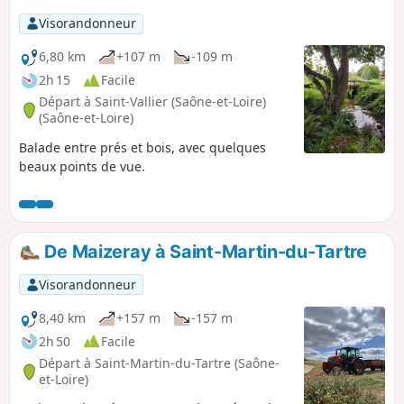
Visorandonneur
6,80 km
+107 m
-109 m
2h 15
Facile
Départ à Saint-Vallier (Saône-et-Loire)
(Saône-et-Loire)
Balade entre prés et bois, avec quelques
beaux points de vue.
De Maizeray à Saint-Martin-du-Tartre
Visorandonneur
8,40 km
+157 m
-157 m
2h 50
Facile
Départ à Saint-Martin-du-Tartre (Saône-
et-Loire)