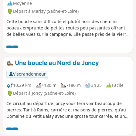
Moyenne
Départ à Marizy (Saône-et-Loire)
Cette boucle sans difficulté et plutôt hors des chemins
boueux emprunte de petites routes peu passantes offrant
de belles vues sur la campagne. Elle passe près de la Pierre
d'Orgeval, une curiosité locale, puis s'oriente vers Fontaine
Chaude, une source qui reste à température constante
toute l'année.
Une boucle au Nord de Joncy
Visorandonneur
10,29 km
+180 m
-180 m
3h 25
Facile
Départ à Joncy (Saône-et-Loire)
Ce circuit au départ de Joncy vous fera voir beaucoup de
pierres. Tant à Rains, carrière et maisons de pierres, qu'au
Domaine du Petit Balay avec une grosse tour carrée, et un
murger (amas de pierres retirées des vignes).