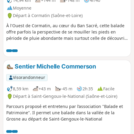
14,94 km
+144 m
-148 m
4h 40
Moyenne
Départ à Cormatin (Saône-et-Loire)
À l'Ouest de Cormatin, au cœur du Ban Sacré, cette balade
offre parfois la perspective de se mouiller les pieds en
période de pluie abondante mais surtout celle de découvrir
quelques uns des plus beaux sites clunisiens.
Sentier Michelle Commerson
Visorandonneur
8,59 km
+43 m
-45 m
2h 35
Facile
Départ à Saint-Gengoux-le-National (Saône-et-Loire)
Parcours proposé et entretenu par l’association "Balade et
Patrimoine". Il permet une balade dans la vallée de la
Grosne au départ de Saint-Gengoux-le-National