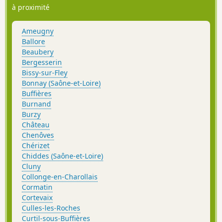
à proximité
Ameugny
Ballore
Beaubery
Bergesserin
Bissy-sur-Fley
Bonnay (Saône-et-Loire)
Buffières
Burnand
Burzy
Château
Chenôves
Chérizet
Chiddes (Saône-et-Loire)
Cluny
Collonge-en-Charollais
Cormatin
Cortevaix
Culles-les-Roches
Curtil-sous-Buffières