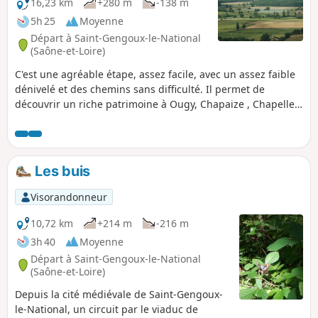
16,23 km
+280 m
-138 m
5h 25
Moyenne
Départ à Saint-Gengoux-le-National
(Saône-et-Loire)
C'est une agréable étape, assez facile, avec un assez faible
dénivelé et des chemins sans difficulté. Il permet de
découvrir un riche patrimoine à Ougy, Chapaize , Chapelle-
sous-Brançion et, surtout, la forteresse de Brançion et sa
remarquable chapelle. Il s'agit d'une étape de la Via
Burgundia qui traverse toute la Bourgogne depuis
Montereau-Fault-Yonne jusqu'à Mâcon.
Les buis
Visorandonneur
10,72 km
+214 m
-216 m
3h 40
Moyenne
Départ à Saint-Gengoux-le-National
(Saône-et-Loire)
Depuis la cité médiévale de Saint-Gengoux-
le-National, un circuit par le viaduc de