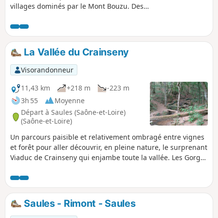
villages dominés par le Mont Bouzu. Des
vues changeantes sur tout le trajet avec
notamment un plan large sur le Mont Saint-
Vincent et un passage au Château de
Pontus-de-Thyard.
La Vallée du Crainseny
Visorandonneur
11,43 km
+218 m
-223 m
3h 55
Moyenne
Départ à Saules (Saône-et-Loire)
(Saône-et-Loire)
Un parcours paisible et relativement ombragé entre vignes
et forêt pour aller découvrir, en pleine nature, le surprenant
Viaduc de Crainseny qui enjambe toute la vallée. Les Gorges
de la Mouille, près de Culles-les-Roches, offrent un passage
plein de charme sans pour autant donner le vertige.
Saules - Rimont - Saules