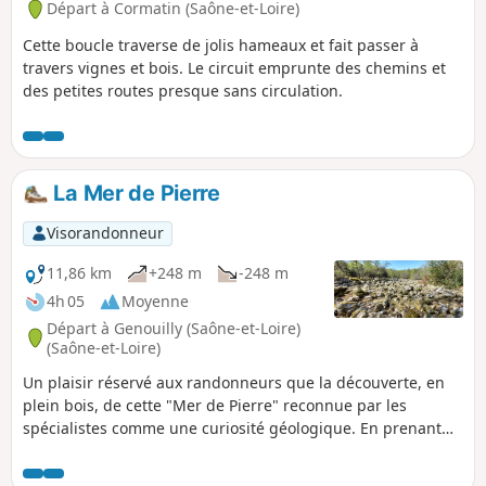
Départ à Cormatin (Saône-et-Loire)
Cette boucle traverse de jolis hameaux et fait passer à
travers vignes et bois. Le circuit emprunte des chemins et
des petites routes presque sans circulation.
La Mer de Pierre
Visorandonneur
11,86 km
+248 m
-248 m
4h 05
Moyenne
Départ à Genouilly (Saône-et-Loire)
(Saône-et-Loire)
Un plaisir réservé aux randonneurs que la découverte, en
plein bois, de cette "Mer de Pierre" reconnue par les
spécialistes comme une curiosité géologique. En prenant
de l'altitude dans sa première partie, la balade propose de
larges vues sur la Vallée de la Guye vers l'Est et le secteur