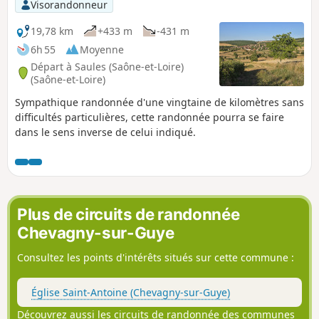
Visorandonneur
19,78 km
+433 m
-431 m
6h 55
Moyenne
Départ à Saules (Saône-et-Loire)
(Saône-et-Loire)
Sympathique randonnée d'une vingtaine de kilomètres sans
difficultés particulières, cette randonnée pourra se faire
dans le sens inverse de celui indiqué.
Plus de circuits de randonnée
Chevagny-sur-Guye
Consultez les points d'intérêts situés sur cette commune :
Église Saint-Antoine (Chevagny-sur-Guye)
Découvrez aussi les circuits de randonnée des communes