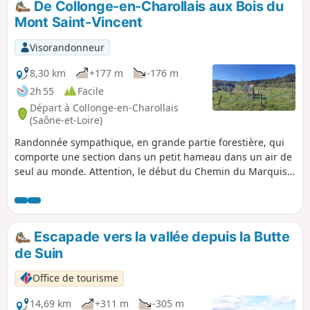
De Collonge-en-Charollais aux Bois du
cours de restauration) Rains, commune de
Mont Saint-Vincent
Joncy (jolies maisons en pierres), Le Petit
Ballay, sa tour carrée, ses Murgers (amas de
Visorandonneur
pierres retirées des vignes), avant Corcelles
(hameau de Saint-Clément).
8,30 km
+177 m
-176 m
2h 55
Facile
Départ à Collonge-en-Charollais
(Saône-et-Loire)
Randonnée sympathique, en grande partie forestière, qui
comporte une section dans un petit hameau dans un air de
seul au monde. Attention, le début du Chemin du Marquis
Jean Pierson à l'entrée de la balise (8) peut être difficile
d'accès à une certaine période, généralement au printemps
quand les herbes non pas été fauchées.
Escapade vers la vallée depuis la Butte
de Suin
Office de tourisme
14,69 km
+311 m
-305 m