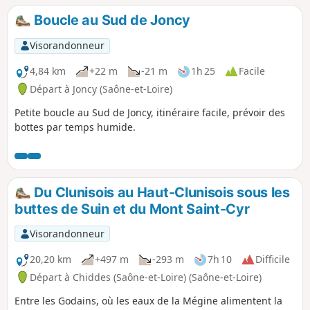
Boucle au Sud de Joncy
Visorandonneur
4,84 km
+22 m
-21 m
1h 25
Facile
Départ à Joncy (Saône-et-Loire)
Petite boucle au Sud de Joncy, itinéraire facile, prévoir des
bottes par temps humide.
Du Clunisois au Haut-Clunisois sous les
buttes de Suin et du Mont Saint-Cyr
Visorandonneur
20,20 km
+497 m
-293 m
7h 10
Difficile
Départ à Chiddes (Saône-et-Loire) (Saône-et-Loire)
Entre les Godains, où les eaux de la Mégine alimentent la