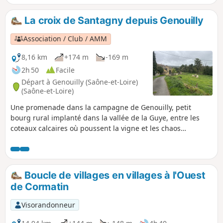
des Baudots au Nord. Très ombragé, le parcours bénéficiera
ensuite de quelques échappées sur les Monts du
La croix de Santagny depuis Genouilly
Charollais. Voir informations pratiques.
Association / Club / AMM
8,16 km
+174 m
-169 m
2h 50
Facile
Départ à Genouilly (Saône-et-Loire)
(Saône-et-Loire)
Une promenade dans la campagne de Genouilly, petit
bourg rural implanté dans la vallée de la Guye, entre les
coteaux calcaires où poussent la vigne et les chaos
granitiques forestiers. Rivières, haies, bosquets rythment
cette randonnée qui emprunte chemins et petites routes.
Boucle de villages en villages à l'Ouest
de Cormatin
Visorandonneur