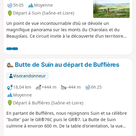
5h 05
Moyenne
Départ à Suin (Saône-et-Loire)
Un point de vue incontournable d’où se dévoile un
magnifique panorama sur les monts du Charolais et du
Beaujolais. Ce circuit invite à la découverte d’un territoire
authentique, alternant prairies et forêts.
Butte de Suin au départ de Buffières
Visorandonneur
18,04 km
+444 m
-444 m
6h 25
Moyenne
Départ à Buffières (Saône-et-Loire)
En partant de Buffières, nous rejoignons Suin et sa célèbre
"butte" par le GR®76C puis le GR®7. La Butte de Suin
culmine à environ 600 m. De la table d'orientation, la vue
est à 360°. On aperçoit le Charolais à l’Ouest, le Mont Saint-