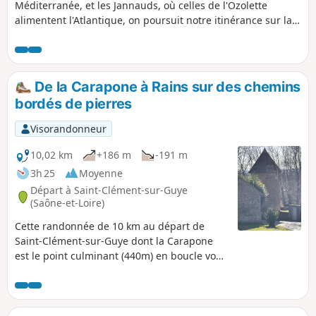
Méditerranée, et les Jannauds, où celles de l'Ozolette
alimentent l'Atlantique, on poursuit notre itinérance sur la
ligne de partage des eaux. On longe la zone Natura 2000
du bocage, des forêts et des milieux humides du bassin de
la Grosne et du Clunisois et on traverse plusieurs zones
naturelles d'intérêt écologique, faunistique et floristique
De la Carapone à Rains sur des chemins
(ZNIEFF). Les haies vives, murs de pierres sèches et chemins
bordés de pierres
creux sont omniprésents.
Visorandonneur
10,02 km
+186 m
-191 m
3h 25
Moyenne
Départ à Saint-Clément-sur-Guye
(Saône-et-Loire)
Cette randonnée de 10 km au départ de
Saint-Clément-sur-Guye dont la Carapone
est le point culminant (440m) en boucle vous
fera découvrir les villages de Saint-Clément-
sur-Guye (église romane classée monument
historique en 1927, une tour à l'est de
l'église), des vieux moulins (restaurés ou en